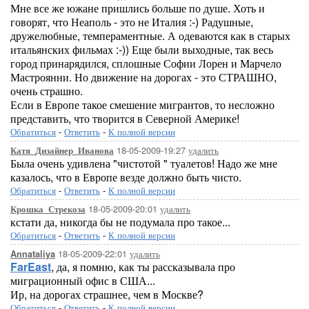
Мне все же южане пришлись больше по душе. Хоть и
говорят, что Неаполь - это не Италия :-) Радушные,
дружелюбные, темпераментные. А одеваются как в старых
итальянских фильмах :-)) Еще были выходные, так весь
город принарядился, сплошные Софии Лорен и Марчело
Мастроянни. Но движение на дорогах - это СТРАШНО,
очень страшно.
Если в Европе такое смешение мигрантов, то несложно
представить, что творится в Северной Америке!
Обратиться
-
Ответить
-
К полной версии
18-05-2009-19:27
удалить
Катя_Дизайнер_Иванова
Была очень удивлена "чистотой " туалетов! Надо же мне
казалось, что в Европе везде должно быть чисто.
Обратиться
-
Ответить
-
К полной версии
18-05-2009-20:01
удалить
Крошка_Стрекоза
кстати да, никогда бы не подумала про такое...
Обратиться
-
Ответить
-
К полной версии
18-05-2009-22:01
удалить
Annataliya
FarEast
, да, я помню, как ты рассказывала про
миграционный офис в США...
Ир, на дорогах страшнее, чем в Москве?
Обратиться
-
Ответить
-
К полной версии