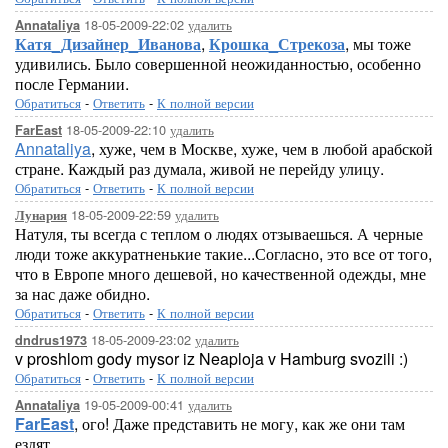
18-05-2009-22:02
удалить
Annataliya
Катя_Дизайнер_Иванова
,
Крошка_Стрекоза
, мы тоже
удивились. Было совершенной неожиданностью, особенно
после Германии.
Обратиться
-
Ответить
-
К полной версии
18-05-2009-22:10
удалить
FarEast
Annataliya
, хуже, чем в Москве, хуже, чем в любой арабской
стране. Каждый раз думала, живой не перейду улицу.
Обратиться
-
Ответить
-
К полной версии
18-05-2009-22:59
удалить
Лунария
Натуля, ты всегда с теплом о людях отзываешься. А черные
люди тоже аккуратненькие такие...Согласно, это все от того,
что в Европе много дешевой, но качественной одежды, мне
за нас даже обидно.
Обратиться
-
Ответить
-
К полной версии
18-05-2009-23:02
удалить
dndrus1973
v proshlom gody mysor iz Neaploja v Hamburg svozili :)
Обратиться
-
Ответить
-
К полной версии
19-05-2009-00:41
удалить
Annataliya
FarEast
, ого! Даже представить не могу, как же они там
ездят..