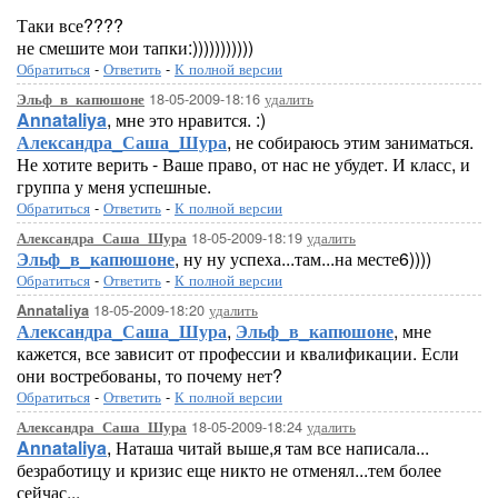
Таки все????
не смешите мои тапки:)))))))))))
Обратиться
-
Ответить
-
К полной версии
18-05-2009-18:16
удалить
Эльф_в_капюшоне
Annataliya
, мне это нравится. :)
Александра_Саша_Шура
, не собираюсь этим заниматься.
Не хотите верить - Ваше право, от нас не убудет. И класс, и
группа у меня успешные.
Обратиться
-
Ответить
-
К полной версии
18-05-2009-18:19
удалить
Александра_Саша_Шура
Эльф_в_капюшоне
, ну ну успеха...там...на месте6))))
Обратиться
-
Ответить
-
К полной версии
18-05-2009-18:20
удалить
Annataliya
Александра_Саша_Шура
,
Эльф_в_капюшоне
, мне
кажется, все зависит от профессии и квалификации. Если
они востребованы, то почему нет?
Обратиться
-
Ответить
-
К полной версии
18-05-2009-18:24
удалить
Александра_Саша_Шура
Annataliya
, Наташа читай выше,я там все написала...
безработицу и кризис еще никто не отменял...тем более
сейчас...