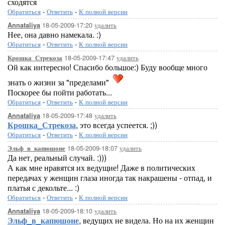
сходятся
Обратиться
-
Ответить
-
К полной версии
18-05-2009-17:20
удалить
Annataliya
Нее, она давно намекала. :)
Обратиться
-
Ответить
-
К полной версии
18-05-2009-17:47
удалить
Крошка_Стрекоза
Ой как интересно! Спасибо большое:) Буду вообще много
знать о жизни за "пределами"
Поскорее бы пойти работать...
Обратиться
-
Ответить
-
К полной версии
18-05-2009-17:48
удалить
Annataliya
Крошка_Стрекоза
, это всегда успеется. ;))
Обратиться
-
Ответить
-
К полной версии
18-05-2009-18:07
удалить
Эльф_в_капюшоне
Да нет, реальный случай. :)))
А как мне нравятся их ведущие! Даже в политических
передачах у женщин глаза иногда так накрашены - отпад, и
платья с декольте... :)
Обратиться
-
Ответить
-
К полной версии
18-05-2009-18:10
удалить
Annataliya
Эльф_в_капюшоне
, ведущих не видела. Но на их женщин