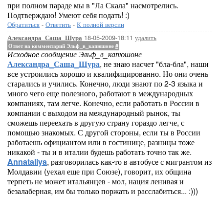
при полном параде мы в "Ла Скала" насмотрелись.
Подтверждаю! Умеют себя подать! :)
Обратиться
-
Ответить
-
К полной версии
18-05-2009-18:11
удалить
Александра_Саша_Шура
Ответ на комментарий Эльф_в_капюшоне
#
Исходное сообщение Эльф_в_капюшоне
Александра_Саша_Шура
, не знаю насчет "бла-бла", наши
все устроились хорошо и квалифицированно. Но они очень
старались и учились. Конечно, люди знают по 2-3 языка и
много чего еще полезного, работают в международных
компаниях, там легче. Конечно, если работать в России в
компании с выходом на международный рынок, ты
сможешь переехать в другую страну гораздо легче, с
помощью знакомых. С другой стороны, если ты в России
работаешь официантом или в гостинице, разницы тоже
никакой - ты и в италии будешь работать точно так же.
Annataliya
, разговорилась как-то в автобусе с мигрантом из
Молдавии (уехал еще при Союзе), говорит, их община
терпеть не может итальянцев - мол, нация ленивая и
безалаберная, им бы только поржать и расслабиться... :)))