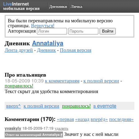
Live
Internet
Дневники
Личка
мобильная версия
Вы были перенаправлены на мобильную версию
страницы.
Вернуться!
Авторизация
Дневник
Annataliya
Лента друзей
-
Дневник
-
Полная версия
Про итальянцев
18-05-2009 10:39
к комментариям
-
к полной версии
-
понравилось!
Текст скрыт для удобства комментирования
вверх^
к полной версии
понравилось!
в evernote
Комментарии (170):
«первая
«назад
вперёд»
последняя»
18-05-2009-17:19
удалить
yvaskyly
Значит у нас с ней мысли
Ответ на комментарий Annataliya
#