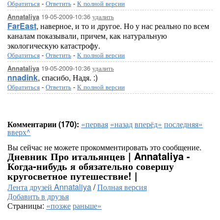
Обратиться
-
Ответить
-
К полной версии
19-05-2009-10:36
удалить
Annataliya
FarEast
, наверное, и то и другое. Но у нас реально по всем
каналам показывали, причем, как натуральную
экологическую катастрофу.
Обратиться
-
Ответить
-
К полной версии
19-05-2009-10:36
удалить
Annataliya
nnadink
, спасибо, Надя. :)
Обратиться
-
Ответить
-
К полной версии
Комментарии (170):
«первая
«назад
вперёд»
последняя»
вверх^
Вы сейчас не можете прокомментировать это сообщение.
Дневник Про итальянцев | Annataliya -
Когда-нибудь я обязательно совершу
кругосветное путешествие! |
Лента друзей Annataliya
/
Полная версия
Добавить в друзья
Страницы:
«позже
раньше»