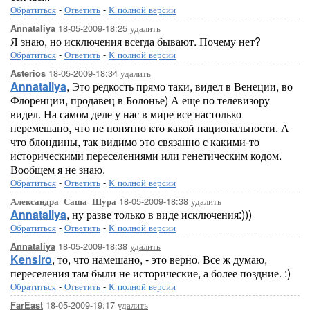
Обратиться
-
Ответить
-
К полной версии
18-05-2009-18:25
удалить
Annataliya
Я знаю, но исключения всегда бывают. Почему нет?
Обратиться
-
Ответить
-
К полной версии
18-05-2009-18:34
удалить
Asterios
Annataliya
, Это редкость прямо таки, видел в Венеции, во
Флоренции, продавец в Болонье) А еще по телевизору
видел. На самом деле у нас в мире все настолько
перемешано, что не понятно кто какой национальности. А
что блондины, так видимо это связанно с какими-то
историческими переселениями или генетическим кодом.
Вообщем я не знаю.
Обратиться
-
Ответить
-
К полной версии
18-05-2009-18:38
удалить
Александра_Саша_Шура
Annataliya
, ну разве только в виде исключения:)))
Обратиться
-
Ответить
-
К полной версии
18-05-2009-18:38
удалить
Annataliya
Kensiro
, то, что намешано, - это верно. Все ж думаю,
переселения там были не исторические, а более поздние. :)
Обратиться
-
Ответить
-
К полной версии
18-05-2009-19:17
удалить
FarEast