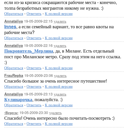
если из-за кризиса сокращаются рабочие места - конечно,
толпа безработных мигрантов никому не нужна. :)
Обратиться
-
Ответить
-
К полной версии
19-05-2009-22:15
удалить
Annataliya
Innes
, а если семейный вариант, то все равно квоты на
рабочие места?
Обратиться
-
Ответить
-
К полной версии
19-05-2009-22:16
удалить
Annataliya
Покровитель_Мерлина
, да, в Милане. Есть отдельный
пост про Миланское метро. Сразу под этим на него ссылка.
:)
Обратиться
-
Ответить
-
К полной версии
19-05-2009-23:06
удалить
FrauRepka
Спасибо большое за очень интересное путешествие!
Обратиться
-
Ответить
-
К полной версии
19-05-2009-23:13
удалить
Annataliya
Кулинарочка
, пожалуйста. :)
Обратиться
-
Ответить
-
К полной версии
19-05-2009-23:30
удалить
-Вереск-
Спасибо! Очень интересно было почитать-посмотреть :)
Обратиться
-
Ответить
-
К полной версии