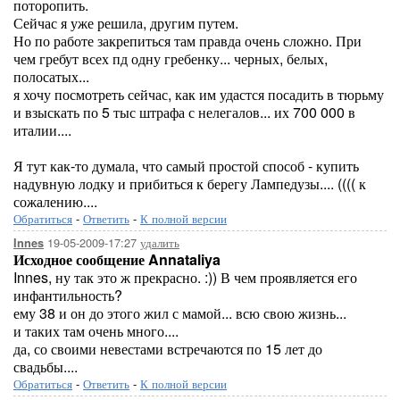
поторопить.
Сейчас я уже решила, другим путем.
Но по работе закрепиться там правда очень сложно. При
чем гребут всех пд одну гребенку... черных, белых,
полосатых...
я хочу посмотреть сейчас, как им удастся посадить в тюрьму
и взыскать по 5 тыс штрафа с нелегалов... их 700 000 в
италии....
Я тут как-то думала, что самый простой способ - купить
надувную лодку и прибиться к берегу Лампедузы.... (((( к
сожалению....
Обратиться
-
Ответить
-
К полной версии
19-05-2009-17:27
удалить
Innes
Исходное сообщение Annataliya
Innes, ну так это ж прекрасно. :)) В чем проявляется его
инфантильность?
ему 38 и он до этого жил с мамой... всю свою жизнь...
и таких там очень много....
да, со своими невестами встречаются по 15 лет до
свадьбы....
Обратиться
-
Ответить
-
К полной версии