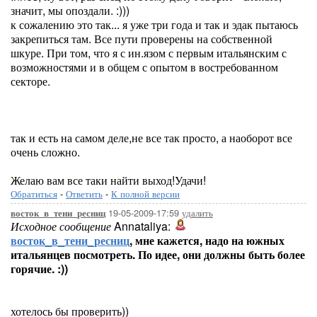
значит, мы опоздали. :)))
к сожалению это так... я уже три года и так и эдак пытаюсь
закрепиться там. Все пути проверены на собственной
шкуре. При том, что я с ин.язом с первым итальянским с
возможностями и в общем с опытом в востребованном
секторе.
так и есть на самом деле,не все так просто, а наоборот все
очень сложно.
Желаю вам все таки найти выход!Удачи!
Обратиться
-
Ответить
-
К полной версии
19-05-2009-17:59
удалить
восток_в_тени_ресниц
Исходное сообщение
Annataliya:
восток_в_тени_ресниц
, мне кажется, надо на южных
итальянцев посмотреть. По идее, они должны быть более
горячие. :))
хотелось бы проверить))