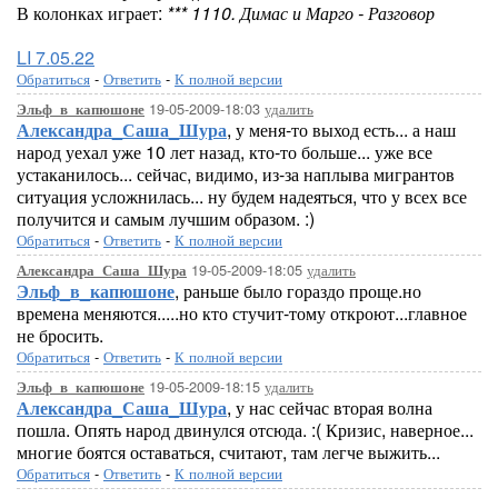
В колонках играет:
*** 1110. Димас и Марго - Разговор
LI 7.05.22
Обратиться
-
Ответить
-
К полной версии
19-05-2009-18:03
удалить
Эльф_в_капюшоне
Александра_Саша_Шура
, у меня-то выход есть... а наш
народ уехал уже 10 лет назад, кто-то больше... уже все
устаканилось... сейчас, видимо, из-за наплыва мигрантов
ситуация усложнилась... ну будем надеяться, что у всех все
получится и самым лучшим образом. :)
Обратиться
-
Ответить
-
К полной версии
19-05-2009-18:05
удалить
Александра_Саша_Шура
Эльф_в_капюшоне
, раньше было гораздо проще.но
времена меняются.....но кто стучит-тому откроют...главное
не бросить.
Обратиться
-
Ответить
-
К полной версии
19-05-2009-18:15
удалить
Эльф_в_капюшоне
Александра_Саша_Шура
, у нас сейчас вторая волна
пошла. Опять народ двинулся отсюда. :( Кризис, наверное...
многие боятся оставаться, считают, там легче выжить...
Обратиться
-
Ответить
-
К полной версии