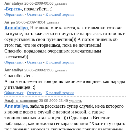
20-05-2009-00:06
удалить
Annataliya
-Вереск-
, пожалуйста. :)
Обратиться
-
Ответить
-
К полной версии
20-05-2009-18:04
удалить
Ай_ра
Annataliya
, Наташик, мне кажется, как итальянки готовят
на кухне, ты также легко и ничуть не напрягаясь готовишь и
осуществляешь свои путешествия))) А потом пишешь об
этом так, что не оторвешься, пока не дочитаешь!
Спасибо, порадовала очередным замечательным
рассказом!))
Обратиться
-
Ответить
-
К полной версии
20-05-2009-21:06
удалить
Annataliya
Спасибо, Лен.
А ты комплементы говоришь такие же изящные, как наряды
у итальянцев. :)
Обратиться
-
Ответить
-
К полной версии
20-05-2009-23:49
удалить
Эльф_в_капюшоне
Annataliya
, забыла рассказать супер случай, из-за которого
я вполне верю в случай с парнем и козой, а так же
эмоциональных итальянцев. :))) Однажды в Венеции
наблюдала, как пожилая сеньора с воплем "Хватит тут орать
под окнами" забросала туристическую группу цветочными