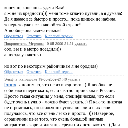
конечно, конечно... удачи Вам!
я ж не из вредности))) меня тоже кгда-то пугали, а я думала:
Да я щааас все быстро и просто... пока шишек не набила.
теперь то уже все знаю об этой стране!!!
А вообще она замечательная!
Обратиться
-
Ответить
-
К полной версии
19-05-2009-21:21
удалить
Покровитель_Мерлина
ооо, вы и в метро поездили))
а поезда узнаются)
но вот по некоторым райончикам я не бродила)
Обратиться
-
Ответить
-
К полной версии
19-05-2009-21:46
удалить
Эльф_в_капюшоне
Innes
, я понимаю, что не из вредности. :) Я вообще не
собираюсь переезжать, если честно, привыкла в России.
Просто такая ситуация у меня, специфическая, что если
будет очень нужно - можно будет уехать. :) Я как-то никогда
не стремилась, но итальянцы уговаривали и с их слов
получалось, что все очень легко и просто. :))) Наверное,
ограничили из-за того, что очень большой наплыв
мигрантов, скоро итальянцы среди них потеряются. :) Да и