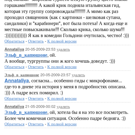
горшками!!!!!!!!!! А какой крик подняла итальянская гид,
которая эту группу сопровождала!!!!!!!!! А мимо как раз
проходил священник (как с картинки - шелковая сутана,
сандалики) и "карабинери", вот была потеха! А когда еще и
местные повыскакивали!!! Сколько крика, сколько шума!!!
:)))))))))))))) Я как в комедии Гольдони очутилась, честно! :)))
Обратиться
-
Ответить
-
К полной версии
20-05-2009-23:53
удалить
Annataliya
Эльф_в_капюшоне
, ой.
А вообще, тургруппы они ж кого хочешь доведут. :)))
Обратиться
-
Ответить
-
К полной версии
20-05-2009-23:57
удалить
Эльф_в_капюшоне
Annataliya
, согласна... особенно гиды с микрофонами...
где-то в дневе эта история у меня в подробностях описана.
:))) А падре всех помирил. :)
Обратиться
-
Ответить
-
К полной версии
21-05-2009-00:02
удалить
Annataliya
Эльф_в_капюшоне
, ой, хотела бы я на это все посмотреть.
Более чем комичная ситуация. Особенно падре бедняга. :))
Обратиться
-
Ответить
-
К полной версии