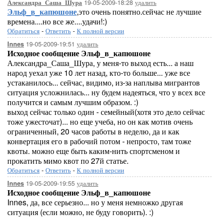
19-05-2009-18:28
удалить
Александра_Саша_Шура
Эльф_в_капюшоне
,это очень понятно.сейчас не лучшие
времена....но все же....удачи!:)
Обратиться
-
Ответить
-
К полной версии
19-05-2009-19:51
удалить
Innes
Исходное сообщение Эльф_в_капюшоне
Александра_Саша_Шура, у меня-то выход есть... а наш
народ уехал уже 10 лет назад, кто-то больше... уже все
устаканилось... сейчас, видимо, из-за наплыва мигрантов
ситуация усложнилась... ну будем надеяться, что у всех все
получится и самым лучшим образом. :)
выход сейчас только один - семейный(хотя это дело сейчас
тоже ужесточат)... но еще учеба, но он как мотив очень
ограниченный, 20 часов работы в неделю, да и как
конвертация его в рабочий потом - непросто, там тоже
квоты. можно еще быть каким-нить спортсменом и
прокатить мимо квот по 27й статье.
Обратиться
-
Ответить
-
К полной версии
19-05-2009-19:55
удалить
Innes
Исходное сообщение Эльф_в_капюшоне
Innes, да, все серьезно... но у меня немножко другая
ситуация (если можно, не буду говорить). :)