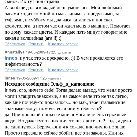
сынок. Их тут пол страны.
А вообще да... я каждый день умиляюсь. Мой любимый
часами ходит со мной по магазинам, за продуктами, за
туфлями, в субботу мы два часа катались в поисках
косметолога, а потом час он ждал меня в машине. Помогает
по дому, сажает цветы. И каждые пять минут говорит мне
какая я волшебная (ага!!!) :)
Обратиться
-
Ответить
-
К полной версии
19-05-2009-17:23
удалить
Annataliya
Innes
, ну так это ж прекрасно. :)) В чем проявляется его
инфантильность?
Обратиться
-
Ответить
-
К полной версии
19-05-2009-17:25
удалить
Innes
Исходное сообщение Эльф_в_капюшоне
Innes, ого, ничего себе! Тогда делаю вывод, что меня просто
могли втащить знакомые, а на самом деле это не так легко,
как мне почему-то показалось... но м.б., тебе итальянские
знакомые могут помочь, если они у тебя есть?
да. При прошлой попытке мне помогали очень серьезные
люди. Но даже тут от них ничего не зависело. 2 года, а дело
не сдвинулось. Берлускони я к сожалению лично не знаю.
Просто нереально сейчас обойти все эти законы. Или их