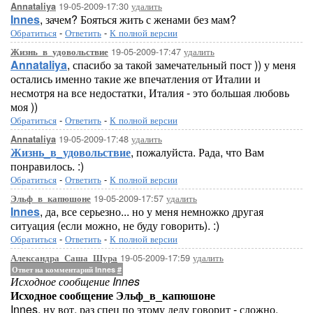
19-05-2009-17:30
удалить
Annataliya
Innes
, зачем? Бояться жить с женами без мам?
Обратиться
-
Ответить
-
К полной версии
19-05-2009-17:47
удалить
Жизнь_в_удовольствие
Annataliya
, спасибо за такой замечательный пост )) у меня
остались именно такие же впечатления от Италии и
несмотря на все недостатки, Италия - это большая любовь
моя ))
Обратиться
-
Ответить
-
К полной версии
19-05-2009-17:48
удалить
Annataliya
Жизнь_в_удовольствие
, пожалуйста. Рада, что Вам
понравилось. :)
Обратиться
-
Ответить
-
К полной версии
19-05-2009-17:57
удалить
Эльф_в_капюшоне
Innes
, да, все серьезно... но у меня немножко другая
ситуация (если можно, не буду говорить). :)
Обратиться
-
Ответить
-
К полной версии
19-05-2009-17:59
удалить
Александра_Саша_Шура
Ответ на комментарий Innes
#
Исходное сообщение Innes
Исходное сообщение Эльф_в_капюшоне
Innes, ну вот, раз спец по этому делу говорит - сложно,