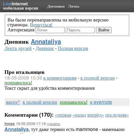
Live
Internet
Дневники
Личка
мобильная версия
Вы были перенаправлены на мобильную версию
страницы.
Вернуться!
Авторизация
Дневник
Annataliya
Лента друзей
-
Дневник
-
Полная версия
Про итальянцев
18-05-2009 10:39
к комментариям
-
к полной версии
-
понравилось!
Текст скрыт для удобства комментирования
вверх^
к полной версии
понравилось!
в evernote
Комментарии (170):
«первая
«назад
вперёд»
последняя»
19-05-2009-17:19
удалить
Innes
Annataliya
, тут даже термин есть mammone - маменькин