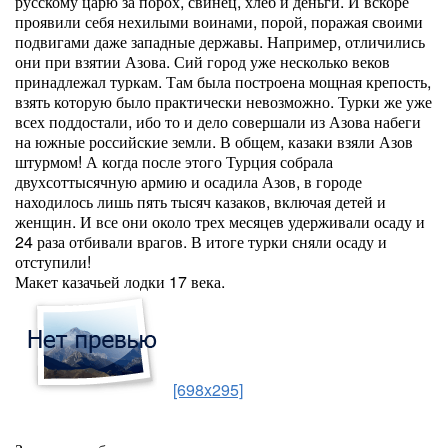
русскому царю за порох, свинец, хлеб и деньги. И вскоре
проявили себя нехилыми воинами, порой, поражая своими
подвигами даже западные державы. Например, отличились
они при взятии Азова. Сий город уже несколько веков
принадлежал туркам. Там была построена мощная крепость,
взять которую было практически невозможно. Турки же уже
всех поддостали, ибо то и дело совершали из Азова набеги
на южные российские земли. В общем, казаки взяли Азов
штурмом! А когда после этого Турция собрала
двухсоттысячную армию и осадила Азов, в городе
находилось лишь пять тысяч казаков, включая детей и
женщин. И все они около трех месяцев удерживали осаду и
24 раза отбивали врагов. В итоге турки сняли осаду и
отступили!
Макет казачьей лодки 17 века.
[698x295]