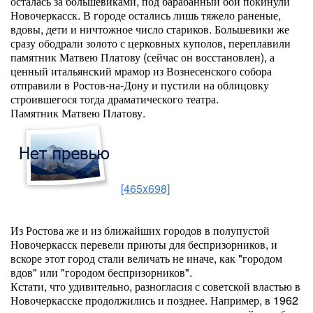
осталась за большевиками, под барабанный бой покинули
Новочеркасск. В городе остались лишь тяжело раненые,
вдовы, дети и ничтожное число стариков. Большевики же
сразу ободрали золото с церковных куполов, переплавили
памятник Матвею Платову (сейчас он восстановлен), а
ценный итальянский мрамор из Вознесенского собора
отправили в Ростов-на-Дону и пустили на облицовку
строившегося тогда драматического театра.
Памятник Матвею Платову.
[465x698]
Из Ростова же и из ближайших городов в полупустой
Новочеркасск перевели приюты для беспризорников, и
вскоре этот город стали величать не иначе, как "городом
вдов" или "городом беспризорников".
Кстати, что удивительно, разногласия с советской властью в
Новочеркасске продолжились и позднее. Например, в 1962