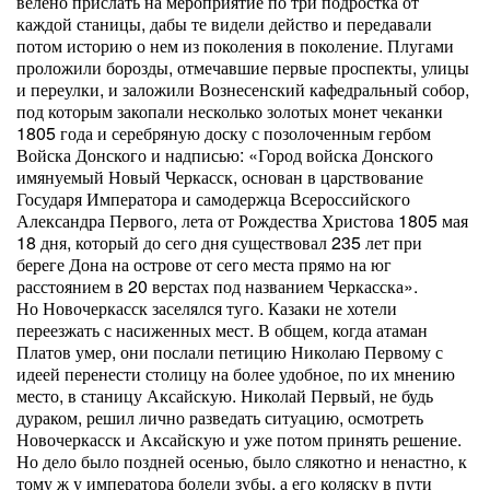
велено прислать на мероприятие по три подростка от
каждой станицы, дабы те видели действо и передавали
потом историю о нем из поколения в поколение. Плугами
проложили борозды, отмечавшие первые проспекты, улицы
и переулки, и заложили Вознесенский кафедральный собор,
под которым закопали несколько золотых монет чеканки
1805 года и серебряную доску с позолоченным гербом
Войска Донского и надписью: «Город войска Донского
имянуемый Новый Черкасск, основан в царствование
Государя Императора и самодержца Всероссийского
Александра Первого, лета от Рождества Христова 1805 мая
18 дня, который до сего дня существовал 235 лет при
береге Дона на острове от сего места прямо на юг
расстоянием в 20 верстах под названием Черкасска».
Но Новочеркасск заселялся туго. Казаки не хотели
переезжать с насиженных мест. В общем, когда атаман
Платов умер, они послали петицию Николаю Первому с
идеей перенести столицу на более удобное, по их мнению
место, в станицу Аксайскую. Николай Первый, не будь
дураком, решил лично разведать ситуацию, осмотреть
Новочеркасск и Аксайскую и уже потом принять решение.
Но дело было поздней осенью, было слякотно и ненастно, к
тому ж у императора болели зубы, а его коляску в пути