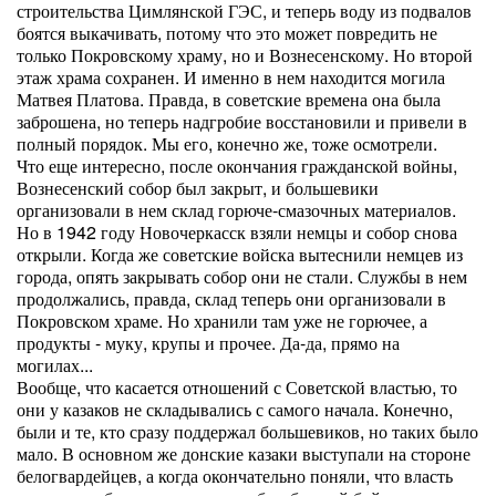
строительства Цимлянской ГЭС, и теперь воду из подвалов
боятся выкачивать, потому что это может повредить не
только Покровскому храму, но и Вознесенскому. Но второй
этаж храма сохранен. И именно в нем находится могила
Матвея Платова. Правда, в советские времена она была
заброшена, но теперь надгробие восстановили и привели в
полный порядок. Мы его, конечно же, тоже осмотрели.
Что еще интересно, после окончания гражданской войны,
Вознесенский собор был закрыт, и большевики
организовали в нем склад горюче-смазочных материалов.
Но в 1942 году Новочеркасск взяли немцы и собор снова
открыли. Когда же советские войска вытеснили немцев из
города, опять закрывать собор они не стали. Службы в нем
продолжались, правда, склад теперь они организовали в
Покровском храме. Но хранили там уже не горючее, а
продукты - муку, крупы и прочее. Да-да, прямо на
могилах...
Вообще, что касается отношений с Советской властью, то
они у казаков не складывались с самого начала. Конечно,
были и те, кто сразу поддержал большевиков, но таких было
мало. В основном же донские казаки выступали на стороне
белогвардейцев, а когда окончательно поняли, что власть