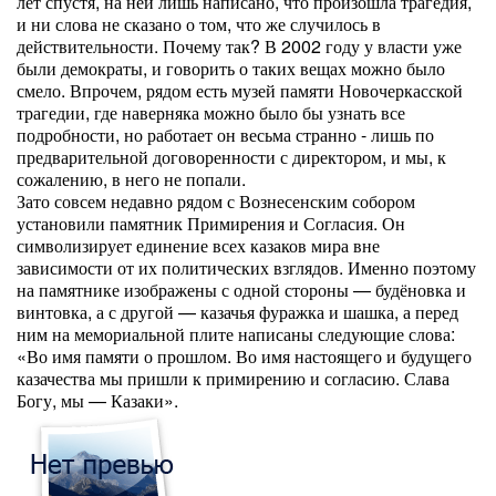
лет спустя, на ней лишь написано, что произошла трагедия,
и ни слова не сказано о том, что же случилось в
действительности. Почему так? В 2002 году у власти уже
были демократы, и говорить о таких вещах можно было
смело. Впрочем, рядом есть музей памяти Новочеркасской
трагедии, где наверняка можно было бы узнать все
подробности, но работает он весьма странно - лишь по
предварительной договоренности с директором, и мы, к
сожалению, в него не попали.
Зато совсем недавно рядом с Вознесенским собором
установили памятник Примирения и Согласия. Он
символизирует единение всех казаков мира вне
зависимости от их политических взглядов. Именно поэтому
на памятнике изображены с одной стороны — будёновка и
винтовка, а с другой — казачья фуражка и шашка, а перед
ним на мемориальной плите написаны следующие слова:
«Во имя памяти о прошлом. Во имя настоящего и будущего
казачества мы пришли к примирению и согласию. Слава
Богу, мы — Казаки».