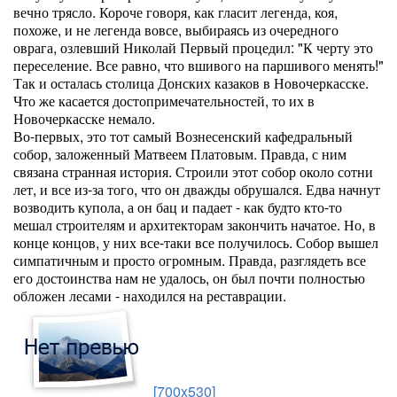
вечно трясло. Короче говоря, как гласит легенда, коя,
похоже, и не легенда вовсе, выбираясь из очередного
оврага, озлевший Николай Первый процедил: "К черту это
переселение. Все равно, что вшивого на паршивого менять!"
Так и осталась столица Донских казаков в Новочеркасске.
Что же касается достопримечательностей, то их в
Новочеркасске немало.
Во-первых, это тот самый Вознесенский кафедральный
собор, заложенный Матвеем Платовым. Правда, с ним
связана странная история. Строили этот собор около сотни
лет, и все из-за того, что он дважды обрушался. Едва начнут
возводить купола, а он бац и падает - как будто кто-то
мешал строителям и архитекторам закончить начатое. Но, в
конце концов, у них все-таки все получилось. Собор вышел
симпатичным и просто огромным. Правда, разглядеть все
его достоинства нам не удалось, он был почти полностью
обложен лесами - находился на реставрации.
[700x530]