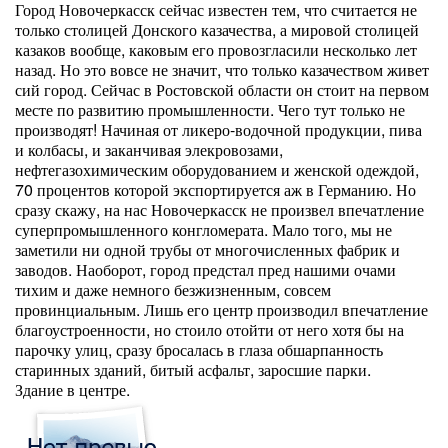
Город Новочеркасск сейчас известен тем, что считается не
только столицей Донского казачества, а мировой столицей
казаков вообще, каковым его провозгласили несколько лет
назад. Но это вовсе не значит, что только казачеством живет
сий город. Сейчас в Ростовской области он стоит на первом
месте по развитию промышленности. Чего тут только не
производят! Начиная от ликеро-водочной продукции, пива
и колбасы, и заканчивая элекровозами,
нефтегазохимическим оборудованием и женской одеждой,
70 процентов которой экспортируется аж в Германию. Но
сразу скажу, на нас Новочеркасск не произвел впечатление
суперпромышленного конгломерата. Мало того, мы не
заметили ни одной трубы от многочисленных фабрик и
заводов. Наоборот, город предстал пред нашими очами
тихим и даже немного безжизненным, совсем
провинциальным. Лишь его центр производил впечатление
благоустроенности, но стоило отойти от него хотя бы на
парочку улиц, сразу бросалась в глаза обшарпанность
старинных зданий, битый асфальт, заросшие парки.
Здание в центре.