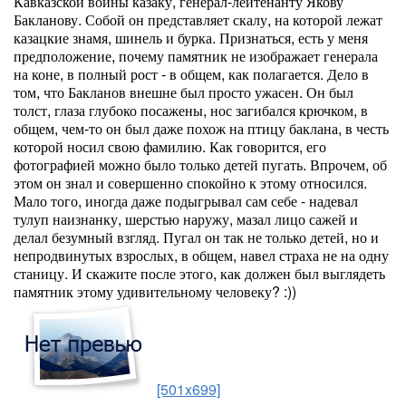
Кавказской войны казаку, генерал-лейтенанту Якову
Бакланову. Собой он представляет скалу, на которой лежат
казацкие знамя, шинель и бурка. Признаться, есть у меня
предположение, почему памятник не изображает генерала
на коне, в полный рост - в общем, как полагается. Дело в
том, что Бакланов внешне был просто ужасен. Он был
толст, глаза глубоко посажены, нос загибался крючком, в
общем, чем-то он был даже похож на птицу баклана, в честь
которой носил свою фамилию. Как говорится, его
фотографией можно было только детей пугать. Впрочем, об
этом он знал и совершенно спокойно к этому относился.
Мало того, иногда даже подыгрывал сам себе - надевал
тулуп наизнанку, шерстью наружу, мазал лицо сажей и
делал безумный взгляд. Пугал он так не только детей, но и
непродвинутых взрослых, в общем, навел страха не на одну
станицу. И скажите после этого, как должен был выглядеть
памятник этому удивительному человеку? :))
[501x699]