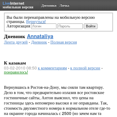
Live
Internet
Дневники
Личка
мобильная версия
Вы были перенаправлены на мобильную версию
страницы.
Вернуться!
Авторизация
Дневник
Annataliya
Лента друзей
-
Дневник
-
Полная версия
К казакам
03-02-2010 08:50
к комментариям
-
к полной версии
-
понравилось!
Вернувшись в Ростов-на-Дону, мы сняли там квартиру.
Дело в том, что предварительно излазив все ростовские
гостиничные сайты, Антон выяснил, что цены на
гостиницы здесь непомерно высоки и не оправданы. Так,
стоимость двухместного номера в нормальном отеле где-то
на окраине города начиналась с 2500 (но зачем нам та