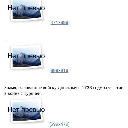
[471x699]
...
[699x619]
Знамя, жалованное войску Донскому в 1733 году за участие
в войне с Турцией.
[699x479]