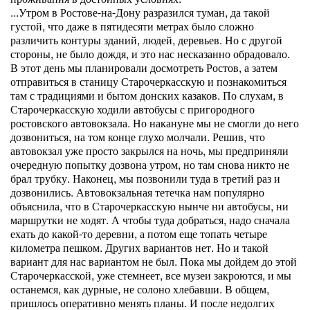
...Утром в Ростове-на-Дону разразился туман, да такой
густой, что даже в пятидесяти метрах было сложно
различить контуры зданий, людей, деревьев. Но с другой
стороны, не было дождя, и это нас несказанно обрадовало.
В этот день мы планировали досмотреть Ростов, а затем
отправиться в станицу Старочеркасскую и познакомиться
там с традициями и бытом донских казаков. По слухам, в
Старочеркасскую ходили автобусы с пригородного
ростовского автовокзала. Но накануне мы не смогли до него
дозвониться, на том конце глухо молчали. Решив, что
автовокзал уже просто закрылся на ночь, мы предприняли
очередную попытку дозвона утром, но там снова никто не
брал трубку. Наконец, мы позвонили туда в третий раз и
дозвонились. Автовокзальная тетечка нам популярно
объяснила, что в Старочеркасскую нынче ни автобусы, ни
маршрутки не ходят. А чтобы туда добраться, надо сначала
ехать до какой-то деревни, а потом еще топать четыре
километра пешком. Других вариантов нет. Но и такой
вариант для нас вариантом не был. Пока мы дойдем до этой
Старочеркасской, уже стемнеет, все музеи закроются, и мы
останемся, как дурные, не солоно хлебавши. В общем,
пришлось оперативно менять планы. И после недолгих