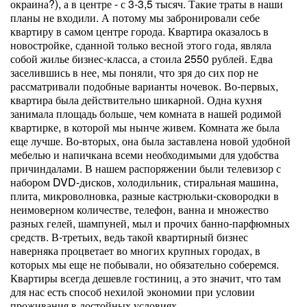
окраина?), а в центре - с 3-3,5 тысяч. Такие траты в наши
планы не входили. А потому мы забронировали себе
квартиру в самом центре города. Квартира оказалось в
новостройке, сданной только весной этого года, являла
собой жилье бизнес-класса, а стоила 2550 рублей. Едва
заселившись в нее, мы поняли, что зря до сих пор не
рассматривали подобные варианты ночевок. Во-первых,
квартира была действительно шикарной. Одна кухня
занимала площадь больше, чем комната в нашей родимой
квартирке, в которой мы нынче живем. Комната же была
еще лучше. Во-вторых, она была заставлена новой удобной
мебелью и напичкана всеми необходимыми для удобства
причиндалами. В нашем распоряжении были телевизор с
набором DVD-дисков, холодильник, стиральная машина,
плита, микроволновка, разные кастрюльки-сковородки в
неимоверном количестве, телефон, ванна и множество
разных гелей, шампуней, мыл и прочих банно-парфюмных
средств. В-третьих, ведь такой квартирный бизнес
наверняка процветает во многих крупных городах, в
которых мы еще не побывали, но обязательно соберемся.
Квартиры всегда дешевле гостиниц, а это значит, что там
для нас есть способ нехилой экономии при условии
проживания в достойных условиях.