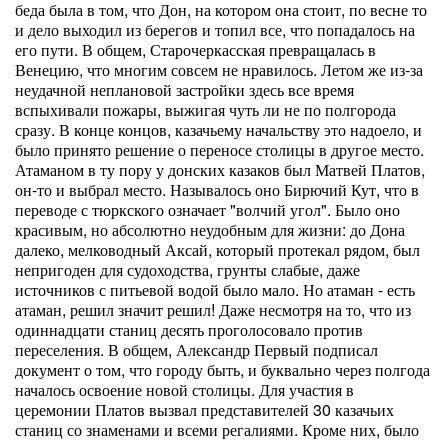
беда была в том, что Дон, на котором она стоит, по весне то
и дело выходил из берегов и топил все, что попадалось на
его пути. В общем, Старочеркасская превращалась в
Венецию, что многим совсем не нравилось. Летом же из-за
неудачной неплановой застройки здесь все время
вспыхивали пожары, выжигая чуть ли не по полгорода
сразу. В конце концов, казачьему начальству это надоело, и
было принято решение о переносе столицы в другое место.
Атаманом в ту пору у донских казаков был Матвей Платов,
он-то и выбрал место. Называлось оно Бирючий Кут, что в
переводе с тюркского означает "волчий угол". Было оно
красивым, но абсолютно неудобным для жизни: до Дона
далеко, мелководный Аксай, который протекал рядом, был
непригоден для судоходства, грунты слабые, даже
источников с питьевой водой было мало. Но атаман - есть
атаман, решил значит решил! Даже несмотря на то, что из
одиннадцати станиц десять проголосовало против
переселения. В общем, Александр Первый подписал
документ о том, что городу быть, и буквально через полгода
началось освоение новой столицы. Для участия в
церемонии Платов вызвал представителей 30 казачьих
станиц со знаменами и всеми регалиями. Кроме них, было