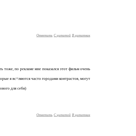
Ответить
С цитатой
В цитатник
ть тоже, по рекламе мне показался этот фильм очень
торые я вс=ляются часто городами контрастов, могут
ового для себя)
Ответить
С цитатой
В цитатник