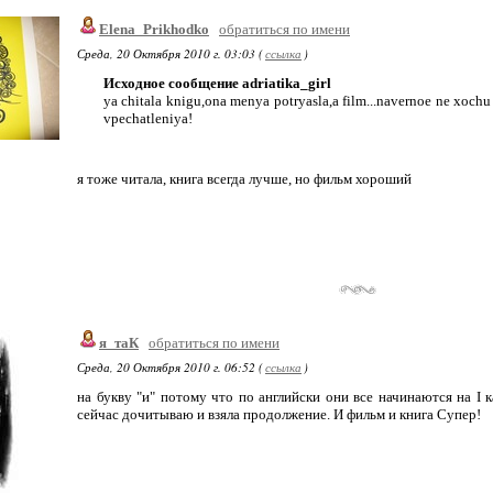
Elena_Prikhodko
обратиться по имени
Среда, 20 Октября 2010 г. 03:03 (
ссылка
)
Исходное сообщение adriatika_girl
ya chitala knigu,ona menya potryasla,a film...navernoe ne xochu
vpechatleniya!
я тоже читала, книга всегда лучше, но фильм хороший
я_таК
обратиться по имени
Среда, 20 Октября 2010 г. 06:52 (
ссылка
)
на букву "и" потому что по английски они все начинаются на I к
сейчас дочитываю и взяла продолжение. И фильм и книга Супер!