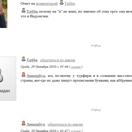
Ответ на
комментарий
Табби
Табби
, почему на "и" не знаю, но именно об этих трех она мечт
это в Индонезии.
Табби
обратиться по имени
Среда, 20 Октября 2010 г. 01:46 (
ссылка
)
Annataliya
, ага, по-моему у турфирм и в сознании массово
страны, кое-где их даже пишут прописными буквами, как аббревиа
Annataliya
обратиться по имени
Среда, 20 Октября 2010 г. 01:47 (
ссылка
)