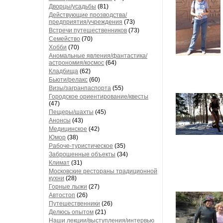
Дворцы/усадьбы
(81)
Действующие прозводства/
предприятия/учреждения
(73)
Встречи путешественников
(73)
Семейство
(70)
Хобби
(70)
Аномальные явления/фантастика/
астрономия/космос
(64)
Кладбища
(62)
Бьюти/релакс
(60)
Визы/загранпаспорта
(55)
Городское ориентирование/квесты
(47)
Пещеры/шахты
(45)
Анонсы
(43)
Медицинское
(42)
Юмор
(38)
Рабоче-туристическое
(35)
Заброшенные объекты
(34)
Климат
(31)
Московские рестораны традиционной
кухни
(28)
Горные лыжи
(27)
Автостоп
(26)
Путешественники
(26)
Делюсь опытом
(21)
Наши лекции/выступления/интервью