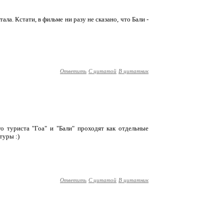
ала. Кстати, в фильме ни разу не сказано, что Бали -
Ответить
С цитатой
В цитатник
го туриста "Гоа" и "Бали" проходят как отдельные
туры :)
Ответить
С цитатой
В цитатник