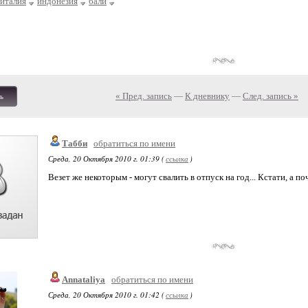
италия
индонезия
бали
« Пред. запись
—
К дневнику
—
След. запись »
ь
Табби
обратиться по имени
Среда, 20 Октября 2010 г. 01:39 (
ссылка
)
Везет же некоторым - могут свалить в отпуск на год... Кстати, а п
Annataliya
обратиться по имени
Среда, 20 Октября 2010 г. 01:42 (
ссылка
)