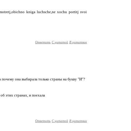
motretj,obichno kniga luchsche,ne xochu portitj svoi
Ответить
С цитатой
В цитатник
, а почему она выбирала только страны на букву "И"?
 об этих странах, и поехала
Ответить
С цитатой
В цитатник