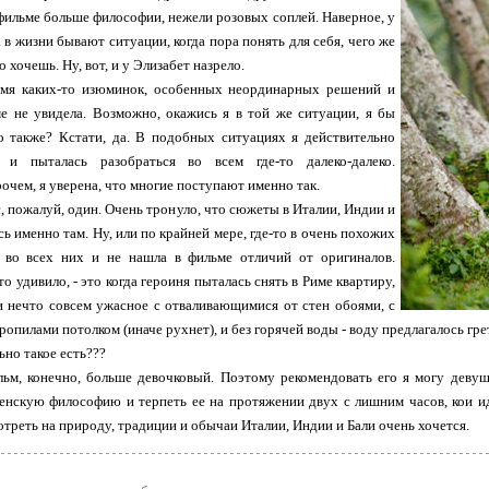
 фильме больше философии, нежели розовых соплей. Наверное, у
 в жизни бывают ситуации, когда пора понять для себя, чего же
 хочешь. Ну, вот, и у Элизабет назрело.
емя каких-то изюминок, особенных неординарных решений и
ме не увидела. Возможно, окажись я в той же ситуации, я бы
о также? Кстати, да. В подобных ситуациях я действительно
а и пыталась разобраться во всем где-то далеко-далеко.
очем, я уверена, что многие поступают именно так.
, пожалуй, один. Очень тронуло, что сюжеты в Италии, Индии и
ь именно там. Ну, или по крайней мере, где-то в очень похожих
 во всех них и не нашла в фильме отличий от оригиналов.
о удивило, - это когда героиня пыталась снять в Риме квартиру,
и нечто совсем ужасное с отваливающимися от стен обоями, с
пилами потолком (иначе рухнет), и без горячей воды - воду предлагалось грет
ьно такое есть???
льм, конечно, больше девочковый. Поэтому рекомендовать его я могу деву
нскую философию и терпеть ее на протяжении двух с лишним часов, кои ид
отреть на природу, традиции и обычаи Италии, Индии и Бали очень хочется.