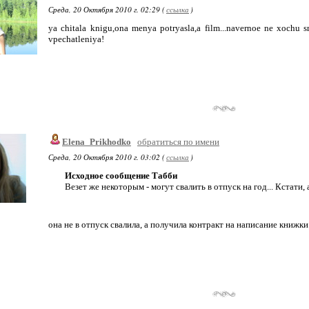
Среда, 20 Октября 2010 г. 02:29 (
ссылка
)
ya chitala knigu,ona menya potryasla,a film...navernoe ne xochu s
vpechatleniya!
Elena_Prikhodko
обратиться по имени
Среда, 20 Октября 2010 г. 03:02 (
ссылка
)
Исходное сообщение Табби
Везет же некоторым - могут свалить в отпуск на год... Кстати
она не в отпуск свалила, а получила контракт на написание книжки