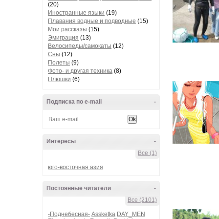
(20)
Иностранные языки
(19)
Плавания водные и подводные
(15)
Мои рассказы
(15)
Эмиграция
(13)
Велосипеды/самокаты
(12)
Сны
(12)
Полеты
(9)
Фото- и другая техника
(8)
Плюшки
(6)
Подписка по e-mail
-
Интересы
-
Все (1)
юго-восточная азия
Постоянные читатели
-
Все (2101)
-Поднебесная-
Assketka
DAY_MEN