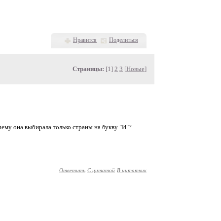
Нравится
Поделиться
Страницы:
[1]
2
3
[
Новые
]
очему она выбирала только страны на букву "И"?
Ответить
С цитатой
В цитатник