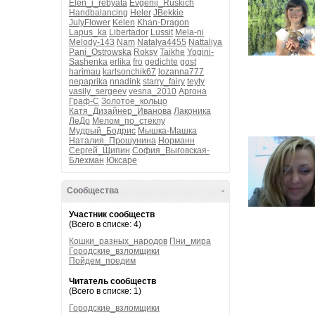
Elen_i_rebyata
Evgenij_Ruskich
Handbalancing
Heler
JBekkie
JulyFlower
Kelen
Khan-Dragon
Lapus_ka
Libertador
Lussit
Mela-ni
Melody-143
Nam
Natalya4455
Nattaliya
Pani_Ostrowska
Roksy
Taikhe
Yogini-
Sashenka
erlika
fro
gedichte
gost
harimau
karlsonchik67
lozanna777
nepaprika
nnadink
starry_fairy
teyty
vasily_sergeev
vesna_2010
Аргона
Граф-С
Золотое_кольцо
Катя_Дизайнер_Иванова
Лаконика
ЛеДо
Мелом_по_стеклу
Мудрый_Бодрис
Мышка-Машка
Наталия_Прошунина
Норманн
Сергей_Щипин
София_Выговская-
Блехман
Юксаре
Сообщества
-
Участник сообществ
(Всего в списке: 4)
Кошки_разных_народов
Пни_мира
Городские_взломщики
Пойдем_поедим
Читатель сообществ
(Всего в списке: 1)
Городские_взломщики