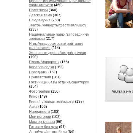
Крепости/замки/монастыри/ кремли/
храмы/мечети
(460)
Памятники
(360)
Детская тема
(307)
Блюда/кухня
(250)
Театры/концерты/фестивали/шоу
(233)
Национальные парки/заповедники/
зоопарки
(217)
Игры/конкурсы/тесты/ рейтинги/
голосования
(214)
Железные дороги/метро/трамваи
(190)
Планы/маршруты
(166)
Корабли/лодки
(162)
Праздники
(161)
Приветствия
(161)
Гостиницы/базы отдыха/санатории
(154)
Фотографии
(150)
Кино
(149)
Книги/путеводители/карты
(138)
Авиа
(106)
Народности
(103)
Мои истории
(102)
Мастер-классы
(96)
Готовим без лука
(91)
Автобусы/автомобили
(84)