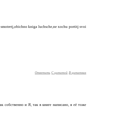
 smotretj,obichno kniga luchsche,ne xochu portitj svoi
Ответить
С цитатой
В цитатник
ак собственно и Я, так в книге написано, я её тоже