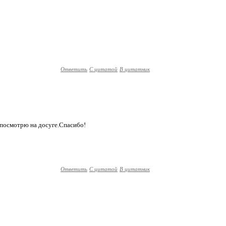
Ответить
С цитатой
В цитатник
,посмотрю на досуге.Спасибо!
Ответить
С цитатой
В цитатник