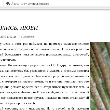
Авось
из (+ сутки) дневников
ОЛИСЬ, ЛЮБИ
 2010 г. 01:28
+ в цитатник
у меня в этот раз побывать на премьере вышеозвученного
а лишь через 12 дней после начала показа. Но так как рецензий
оей френдленте пока не видела (возможно, плохо смотрела?),
ем написать.
жете. Писательница средних лет из США вдруг понимает, что
ак, как хотелось бы, разводится с мужем, с которым прожила
умает, как жить дальше. Буквально сразу ей подворачивается
, с которым начинается роман, но и тут она понимает, что это
гда она решает бросить всё и отправиться путешествовать на
ала она едет в Италию, из Италии в Индию, а потом на Бали. В
 нее появляются новые друзья, и каждая из этих стран дает ей
гает ей разобраться в себе.
ой стороны, это - мелодрама. Но с другой, я бы все-таки