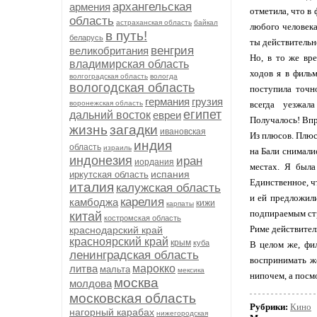
архангельская
армения
отметила, что в
область
астраханская область
байкал
любого человека
в путь!
беларусь
ты действительно
венгрия
великобритания
Но, в то же вр
владимирская область
ходов я в филь
волгоградская область
вологда
вологодская область
поступила точн
германия
грузия
воронежская область
всегда уезжал
египет
дальний восток
евреи
Получалось! Впр
жизнь
загадки
ивановская
Из плюсов. Плюс
индия
область
израиль
на Бали снималис
индонезия
иран
иордания
местах. Я была
испания
иркутская область
Единственное, чт
италия
калужская область
и ей предложил
карелия
камбоджа
кижи
карпаты
подпираемым стро
китай
костромская область
Риме действител
краснодарский край
красноярский край
крым
куба
В целом же, фи
ленинградская область
воспринимать же
литва
марокко
мальта
мексика
нипочем, а посм
москва
молдова
московская область
Рубрики:
Кино
нагорный карабах
нижегородская