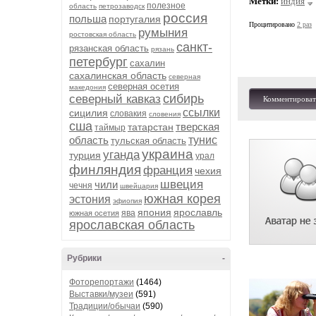
Метки:
индия
полезное
область
петрозаводск
россия
польша
португалия
Процитировано
2 раз
румыния
ростовская область
санкт-
рязанская область
рязань
петербург
сахалин
сахалинская область
северная
северная осетия
македония
сибирь
северный кавказ
Комментироват
ссылки
сицилия
словакия
словения
сша
тверская
татарстан
таймыр
область
тунис
тульская область
украина
уганда
турция
урал
финляндия
франция
чехия
швеция
чили
чечня
швейцария
южная корея
эстония
эфиопия
япония
ярославль
ява
южная осетия
ярославская область
Рубрики
-
Фоторепортажи
(1464)
Выставки/музеи
(591)
Традиции/обычаи
(590)