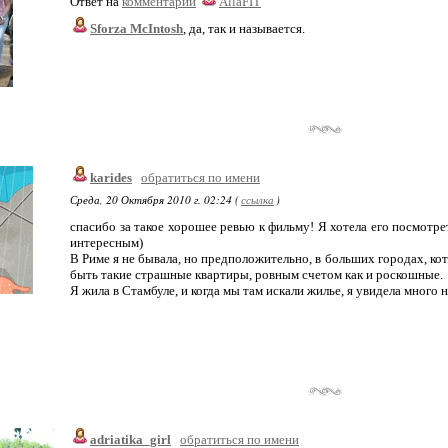
Ответ на
комментарий
AllaFIT
Sforza McIntosh
, да, так и называется.
karides
обратиться по имени
Среда, 20 Октября 2010 г. 02:24 (
ссылка
)
спасибо за такое хорошее ревью к фильму! Я хотела его посмотре
интересным)
В Риме я не бывала, но предположительно, в больших городах, ко
быть такие страшные квартиры, ровным счетом как и роскошные.
Я жила в Стамбуле, и когда мы там искали жилье, я увидела много н
adriatika_girl
обратиться по имени