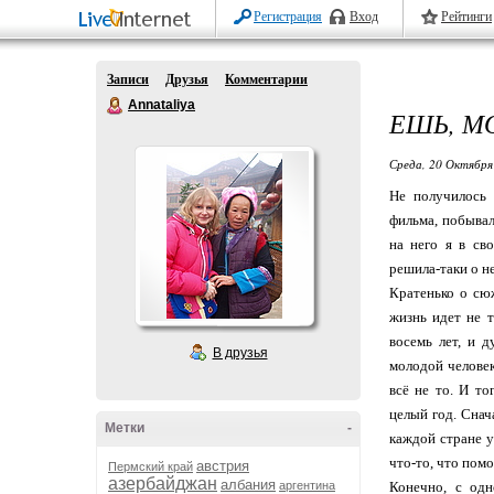
Регистрация
Вход
Рейтинги
Записи
Друзья
Комментарии
Annataliya
ЕШЬ, М
Среда, 20 Октября
Не получилось 
фильма, побывал
на него я в св
решила-таки о н
Кратенько о сю
жизнь идет не т
восемь лет, и д
В друзья
молодой человек
всё не то. И то
целый год. Снач
Метки
-
каждой стране у
что-то, что помо
австрия
Пермский край
азербайджан
албания
аргентина
Конечно, с одн