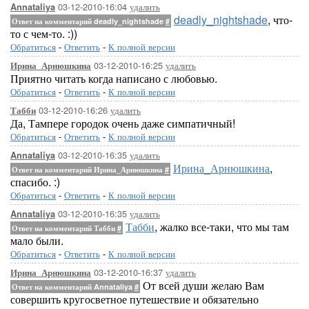
03-12-2010-16:04
удалить
Annataliya
deadly_nightshade
, что-
Ответ на комментарий deadly_nightshade
#
то с чем-то. :))
Обратиться
-
Ответить
-
К полной версии
03-12-2010-16:25
удалить
Ирина_Арнюшкина
Приятно читать когда написано с любовью.
Обратиться
-
Ответить
-
К полной версии
03-12-2010-16:26
удалить
Табби
Да, Тампере городок очень даже симпатичный!
Обратиться
-
Ответить
-
К полной версии
03-12-2010-16:35
удалить
Annataliya
Ирина_Арнюшкина
,
Ответ на комментарий Ирина_Арнюшкина
#
спасибо. :)
Обратиться
-
Ответить
-
К полной версии
03-12-2010-16:35
удалить
Annataliya
Табби
, жалко все-таки, что мы там
Ответ на комментарий Табби
#
мало были.
Обратиться
-
Ответить
-
К полной версии
03-12-2010-16:37
удалить
Ирина_Арнюшкина
От всей души желаю Вам
Ответ на комментарий Annataliya
#
совершить кругосветное путешествие и обязательно