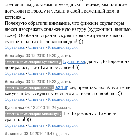
этот день выдался самым холодным. Поэтому мы немного
погуляли по городу и уехали в свой временный дом, в
коттедж...
Почему-то обратили внимание, что финские скульпторы
любят изображать обнаженную натуру (художники, видимо,
тоже). Особенно странно скульптуры смотрелись зимой,
смотреть на них было хоооолодно!:)))
Обратиться
-
Ответить
-
К полной версии
03-12-2010-19:20
удалить
Annataliya
Кусяпочка
, да ну! До Барселоны
Ответ на комментарий Кусяпочка
#
добиралась, а до Тампере далеко! :))
Обратиться
-
Ответить
-
К полной версии
03-12-2010-19:22
удалить
Annataliya
azhur
, ой, представляю! А если еще
Ответ на комментарий azhur
#
какую-нибудь скульптуру снегом занесло, то вообще. :))
Обратиться
-
Ответить
-
К полной версии
03-12-2010-19:24
удалить
Кусяпочка
Ну! Барселону с Тампере
Ответ на комментарий Annataliya
#
сравнила! )))
Обратиться
-
Ответить
-
К полной версии
03-12-2010-19:47
удалить
Лаконика