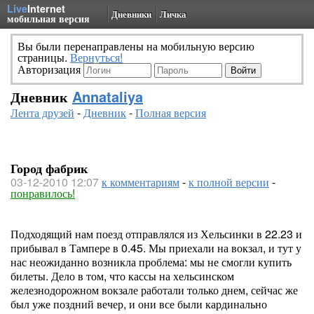
Live
Internet
Дневники
Личка
мобильная версия
Вы были перенаправлены на мобильную версию
страницы.
Вернуться!
Авторизация
Дневник
Annataliya
Лента друзей
-
Дневник
-
Полная версия
Город фабрик
03-12-2010 12:07
к комментариям
-
к полной версии
-
понравилось!
Подходящий нам поезд отправлялся из Хельсинки в 22.23 и
прибывал в Тампере в 0.45. Мы приехали на вокзал, и тут у
нас неожиданно возникла проблема: мы не смогли купить
билеты. Дело в том, что кассы на хельсинском
железнодорожном вокзале работали только днем, сейчас же
был уже поздний вечер, и они все были кардинально