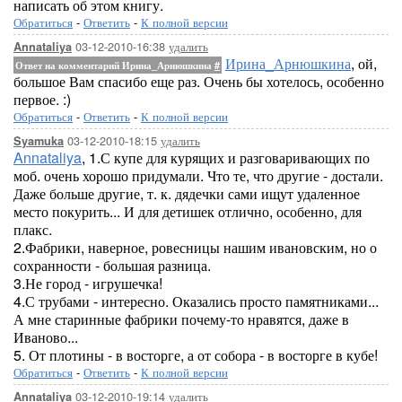
написать об этом книгу.
Обратиться
-
Ответить
-
К полной версии
03-12-2010-16:38
удалить
Annataliya
Ирина_Арнюшкина
, ой,
Ответ на комментарий Ирина_Арнюшкина
#
большое Вам спасибо еще раз. Очень бы хотелось, особенно
первое. :)
Обратиться
-
Ответить
-
К полной версии
03-12-2010-18:15
удалить
Syamuka
Annataliya
, 1.С купе для курящих и разговаривающих по
моб. очень хорошо придумали. Что те, что другие - достали.
Даже больше другие, т. к. дядечки сами ищут удаленное
место покурить... И для детишек отлично, особенно, для
плакс.
2.Фабрики, наверное, ровесницы нашим ивановским, но о
сохранности - большая разница.
3.Не город - игрушечка!
4.С трубами - интересно. Оказались просто памятниками...
А мне старинные фабрики почему-то нравятся, даже в
Иваново...
5. От плотины - в восторге, а от собора - в восторге в кубе!
Обратиться
-
Ответить
-
К полной версии
03-12-2010-19:14
удалить
Annataliya