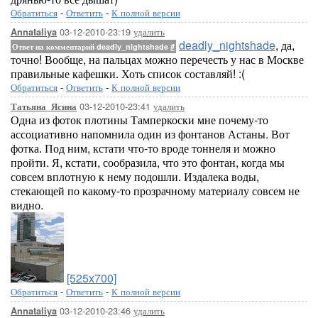
Обратиться
-
Ответить
-
К полной версии
03-12-2010-23:19
удалить
Annataliya
deadly_nightshade
, да,
Ответ на комментарий deadly_nightshade
#
точно! Вообще, на пальцах можно перечесть у нас в Москве
правильные кафешки. Хоть список составляй! :(
Обратиться
-
Ответить
-
К полной версии
03-12-2010-23:41
удалить
Татьяна_Ясина
Одна из фоток плотины Тамперкоски мне почему-то
ассоциативно напомнила один из фонтанов Астаны. Вот
фотка. Под ним, кстати что-то вроде тоннеля и можно
пройти. Я, кстати, сообразила, что это фонтан, когда мы
совсем вплотную к нему подошли. Издалека воды,
стекающей по какому-то прозрачному материалу совсем не
видно.
[525x700]
Обратиться
-
Ответить
-
К полной версии
03-12-2010-23:46
удалить
Annataliya