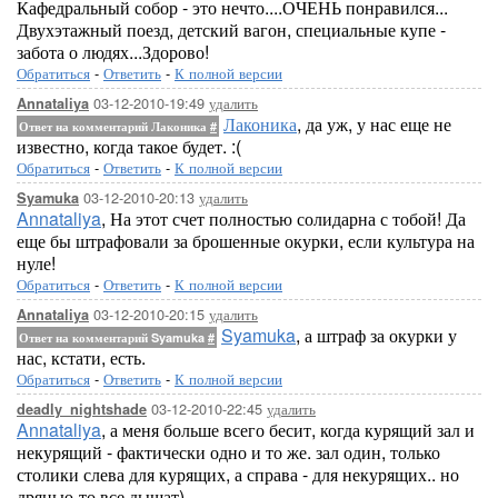
Кафедральный собор - это нечто....ОЧЕНЬ понравился...
Двухэтажный поезд, детский вагон, специальные купе -
забота о людях...Здорово!
Обратиться
-
Ответить
-
К полной версии
03-12-2010-19:49
удалить
Annataliya
Лаконика
, да уж, у нас еще не
Ответ на комментарий Лаконика
#
известно, когда такое будет. :(
Обратиться
-
Ответить
-
К полной версии
03-12-2010-20:13
удалить
Syamuka
Annataliya
, На этот счет полностью солидарна с тобой! Да
еще бы штрафовали за брошенные окурки, если культура на
нуле!
Обратиться
-
Ответить
-
К полной версии
03-12-2010-20:15
удалить
Annataliya
Syamuka
, а штраф за окурки у
Ответ на комментарий Syamuka
#
нас, кстати, есть.
Обратиться
-
Ответить
-
К полной версии
03-12-2010-22:45
удалить
deadly_nightshade
Annataliya
, а меня больше всего бесит, когда курящий зал и
некурящий - фактически одно и то же. зал один, только
столики слева для курящих, а справа - для некурящих.. но
дрянью-то все дышат)