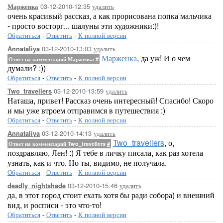
03-12-2010-12:35
удалить
Марженка
очень красивый рассказ, а как прорисована попка мальчика
- просто восторг... шалуны эти художники:)!
Обратиться
-
Ответить
-
К полной версии
03-12-2010-13:03
удалить
Annataliya
Марженка
, да уж! И о чем
Ответ на комментарий Марженка
#
думали? :))
Обратиться
-
Ответить
-
К полной версии
03-12-2010-13:59
удалить
Two_travellers
Наташа, привет! Рассказ очень интересный! Спасибо! Скоро
и мы уже втроем отправимся в путешествия :)
Обратиться
-
Ответить
-
К полной версии
03-12-2010-14:13
удалить
Annataliya
Two_travellers
, о,
Ответ на комментарий Two_travellers
#
поздравляю, Лен! :) Я тебе в личку писала, как раз хотела
узнать, как и что. Но ты, видимо, не получала.
Обратиться
-
Ответить
-
К полной версии
03-12-2010-15:46
удалить
deadly_nightshade
да, в этот город стоит ехать хотя бы ради собора) и внешний
вид, и росписи - это что-то!
Обратиться
-
Ответить
-
К полной версии