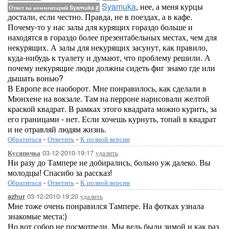
Syamuka
, нее, а меня курцы
Ответ на комментарий Syamuka
#
достали, если честно. Правда, не в поездах, а в кафе.
Почему-то у нас залы для курящих гораздо больше и
находятся в гораздо более презентабельных местах, чем для
некурящих. А залы для некурящих засунут, как правило,
куда-нибудь к туалету и думают, что проблему решили. А
почему некурящие люди должны сидеть фиг знамо где или
дышать вонью?
В Европе все наоборот. Мне понравилось, как сделали в
Мюнхене на вокзале. Там на перроне нарисовали желтой
краской квадрат. В рамках этого квадрата можно курить, за
его границами - нет. Если хочешь курнуть, топай в квадрат
и не отравляй людям жизнь.
Обратиться
-
Ответить
-
К полной версии
03-12-2010-19:17
удалить
Кусяпочка
Ни разу до Тампере не добирались, больно уж далеко. Вы
молодцы! Спасибо за рассказ!
Обратиться
-
Ответить
-
К полной версии
03-12-2010-19:20
удалить
azhur
Мне тоже очень понравился Тампере. На фотках узнала
знакомые места:)
Но вот собор не посмотрели. Мы ведь были зимой и как раз