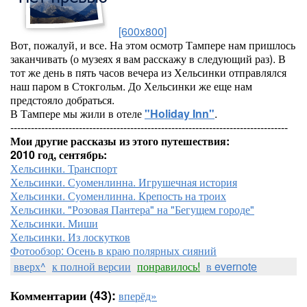
[600x800]
Вот, пожалуй, и все. На этом осмотр Тампере нам пришлось
заканчивать (о музеях я вам расскажу в следующий раз). В
тот же день в пять часов вечера из Хельсинки отправлялся
наш паром в Стокгольм. До Хельсинки же еще нам
предстояло добраться.
В Тампере мы жили в отеле
"Holiday Inn"
.
---------------------------------------------------------------------------------
Мои другие рассказы из этого путешествия:
2010 год, сентябрь:
Хельсинки. Транспорт
Хельсинки. Суоменлинна. Игрушечная история
Хельсинки. Суоменлинна. Крепость на троих
Хельсинки. "Розовая Пантера" на "Бегущем городе"
Хельсинки. Миши
Хельсинки. Из лоскутков
Фотообзор: Осень в краю полярных сияний
вверх^
к полной версии
понравилось!
в evernote
Комментарии (43):
вперёд»