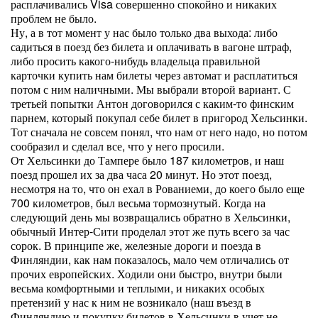
расплачивались Visa совершенно спокойно и никаких
проблем не было.
Ну, а в тот момент у нас было только два выхода: либо
садиться в поезд без билета и оплачивать в вагоне штраф,
либо просить какого-нибудь владельца правильной
карточки купить нам билеты через автомат и расплатиться
потом с ним наличными. Мы выбрали второй вариант. С
третьей попытки Антон договорился с каким-то финским
парнем, который покупал себе билет в пригород Хельсинки.
Тот сначала не совсем понял, что нам от него надо, но потом
сообразил и сделал все, что у него просили.
От Хельсинки до Тампере было 187 километров, и наш
поезд прошел их за два часа 20 минут. Но этот поезд,
несмотря на то, что он ехал в Рованиеми, до коего было еще
700 километров, был весьма тормознутый. Когда на
следующий день мы возвращались обратно в Хельсинки,
обычный Интер-Сити проделал этот же путь всего за час
сорок. В принципе же, железные дороги и поезда в
Финляндии, как нам показалось, мало чем отличались от
прочих европейских. Ходили они быстро, внутри были
весьма комфортными и теплыми, и никаких особых
претензий у нас к ним не возникало (наш въезд в
Финляндию и покупку билетов в Хельсинки в учет не