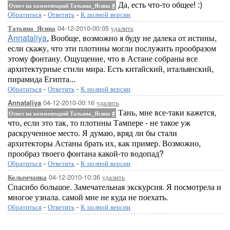
Да, есть что-то общее! :)
Ответ на комментарий Татьяна_Ясина
#
Обратиться
-
Ответить
-
К полной версии
04-12-2010-00:05
удалить
Татьяна_Ясина
Annataliya
, Вообще, возможно я буду не далека от истины,
если скажу, что эти плотины могли послужить прообразом
этому фонтану. Ощущение, что в Астане собраны все
архитектурные стили мира. Есть китайский, итальянский,
пирамида Египта...
Обратиться
-
Ответить
-
К полной версии
04-12-2010-00:16
удалить
Annataliya
Тань, мне все-таки кажется,
Ответ на комментарий Татьяна_Ясина
#
что, если это так, то плотины Тампере - не такое уж
раскрученное место. Я думаю, вряд ли бы стали
архитекторы Астаны брать их, как пример. Возможно,
прообраз твоего фонтана какой-то водопад?
Обратиться
-
Ответить
-
К полной версии
04-12-2010-10:36
удалить
Колымчанка
Спасибо большое. Замечательная экскурсия. Я посмотрела и
многое узнала. самой мне не куда не поехать.
Обратиться
-
Ответить
-
К полной версии