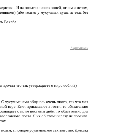
дисов: ...И на копытах наших коней, огнем и мечом,
енными) (ибо только у мусульман душа из тела без
аль-Вахаба
В цитатник
вы прочли что так утверждаете о миролюбии?)
 С мусульманами общаюсь очень много, так что моя
ной вере. Если приглашают в гости, то обязательно
совпадает с моим постным днём, то обязательно для
вославного поста. Я их об этом ни разу не просила.
там.
е ислам, а псевдомусульманское сектантство. Джихад