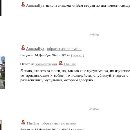
Annataliya
, ясно. а знакома ли Вам вторая по значимости свящ
Annataliya
обратиться по имени
Вторник, 14 Декабря 2010 г. 00:18 (
ссылка
)
Ответ на
комментарий
TheOne
Я знаю, что это за книги, но, так как я не мусульманка, их изучен
то призывающие к войне, то пожалуйста, опубликуйте здесь с
разъяснения у мусульман, которым доверяю.
TheOne
обратиться по имени
Вторник, 14 Декабря 2010 г. 00:23 (
ссылка
)