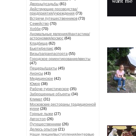
Дворцы/усадьбы
(81)
Действующие прозводства/
предприятия/учреждения
(73)
Встречи путешественников
(73)
Семейство
(70)
Хобби
(70)
Аномальные явления/фантастика/
астрономия/космос
(64)
Кладбища
(62)
Бьюти/релакс
(60)
Визы/загранпаспорта
(55)
Городское ориентирование/квесты
(47)
Пещеры/шахты
(45)
Анонсы
(43)
Медицинское
(42)
Юмор
(38)
Рабоче-туристическое
(35)
Заброшенные объекты
(34)
Климат
(31)
Московские рестораны традиционной
кухни
(28)
Горные лыжи
(27)
Автостоп
(26)
Путешественники
(26)
Делюсь опытом
(21)
Наши лекции/выступления/интервью