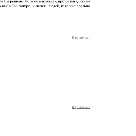
ла бы решена. Но всем наплевать, проще нагадить на
 как в Сингапуре) и нанять людей, которые реально
В цитатник
В цитатник