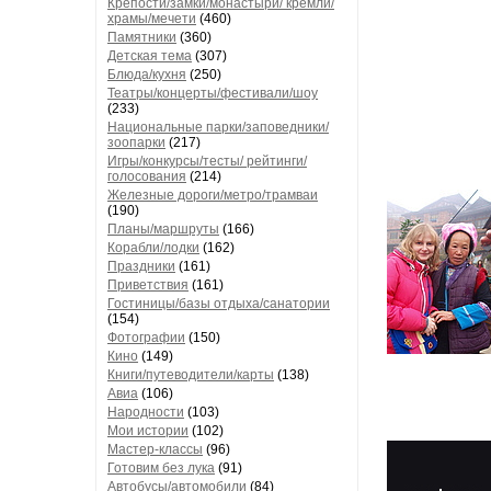
Крепости/замки/монастыри/ кремли/
храмы/мечети
(460)
Памятники
(360)
Детская тема
(307)
Блюда/кухня
(250)
Театры/концерты/фестивали/шоу
(233)
Национальные парки/заповедники/
зоопарки
(217)
Игры/конкурсы/тесты/ рейтинги/
голосования
(214)
Железные дороги/метро/трамваи
(190)
Планы/маршруты
(166)
Корабли/лодки
(162)
Праздники
(161)
Приветствия
(161)
Гостиницы/базы отдыха/санатории
(154)
Фотографии
(150)
Кино
(149)
Книги/путеводители/карты
(138)
Авиа
(106)
Народности
(103)
Мои истории
(102)
Мастер-классы
(96)
Готовим без лука
(91)
Автобусы/автомобили
(84)