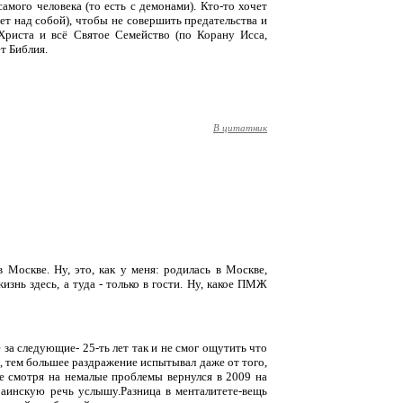
мого человека (то есть с демонами). Кто-то хочет
ает над собой), чтобы не совершить предательства и
Христа и всё Святое Семейство (по Корану Исса,
т Библия.
В цитатник
 Москве. Ну, это, как у меня: родилась в Москве,
жизнь здесь, а туда - только в гости. Ну, какое ПМЖ
е за следующие- 25-ть лет так и не смог ощутить что
л, тем большее раздражение испытывал даже от того,
Не смотря на немалые проблемы вернулся в 2009 на
раинскую речь услышу.Разница в менталитете-вещь