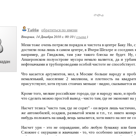
Табби
обратиться по имени
Вторник, 14 Декабря 2010 г. 00:10 (
ссылка
)
Меня тоже очень потрясли порядок и чистота в центре Баку. Но, с
достигли пока лишь в самом центре, в Ичери Шехере и соседних к
например, до Гянджлик, там уже такого блеска не будет. Ну,
Апшеронском полуострове мусора немало валяется, да и урба
нефтекачками и трубопроводами особой чистоте не способствует.
Что касается аргументов, мол, в Москве больше народу и проб
немаленький, население 2 миллиона, и плотность на квадра
присутствуют, хотя глухих стоячих меньше - видно, сказывается 
Кроме того, мелкие российские города, где и народу мало, и проб
что сделать можно простой вывод - чисто там, где не экономят на 
Насчет тезиса "чисто там, где не сорят" - он верен лишь частично
же автомобилей, осадков, размытой земли и т.п., т.е. никто конкр
нибудь положить на шкаф, вещь запылится, хотя никто на нее не со
Насчет урн - это не оправдание, ибо любую бумажку или банк
Сложнее с окурками и жвачками - то, что особенно загаживает 