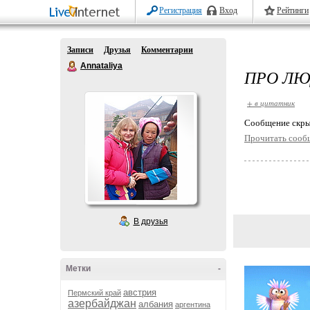
Регистрация
Вход
Рейтинги
Записи
Друзья
Комментарии
Annataliya
ПРО ЛЮ
+ в цитатник
Cообщение скры
Прочитать сооб
В друзья
Метки
-
австрия
Пермский край
азербайджан
албания
аргентина