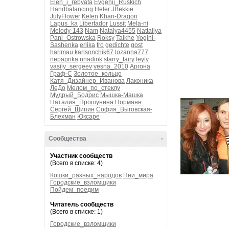
Elen_i_rebyata
Evgenij_Ruskich
Handbalancing
Heler
JBekkie
JulyFlower
Kelen
Khan-Dragon
Lapus_ka
Libertador
Lussit
Mela-ni
Melody-143
Nam
Natalya4455
Nattaliya
Pani_Ostrowska
Roksy
Taikhe
Yogini-
Sashenka
erlika
fro
gedichte
gost
harimau
karlsonchik67
lozanna777
nepaprika
nnadink
starry_fairy
teyty
vasily_sergeev
vesna_2010
Аргона
Граф-С
Золотое_кольцо
Катя_Дизайнер_Иванова
Лаконика
ЛеДо
Мелом_по_стеклу
Мудрый_Бодрис
Мышка-Машка
Наталия_Прошунина
Норманн
Сергей_Щипин
София_Выговская-
Блехман
Юксаре
Сообщества
-
Участник сообществ
(Всего в списке: 4)
Кошки_разных_народов
Пни_мира
Городские_взломщики
Пойдем_поедим
Читатель сообществ
(Всего в списке: 1)
Городские_взломщики