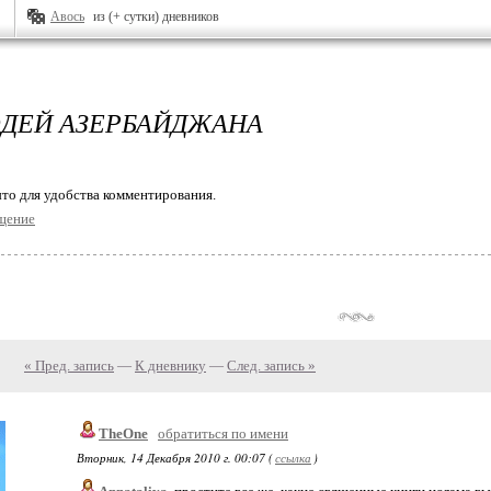
Авось
из (+ сутки) дневников
ДЕЙ АЗЕРБАЙДЖАНА
то для удобства комментирования.
щение
« Пред. запись
—
К дневнику
—
След. запись »
TheOne
обратиться по имени
Вторник, 14 Декабря 2010 г. 00:07 (
ссылка
)