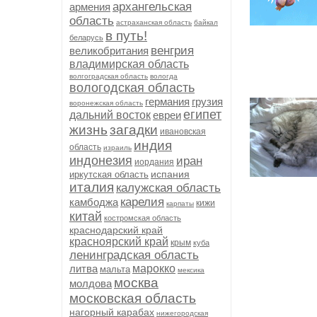
архангельская
армения
область
астраханская область
байкал
в путь!
беларусь
венгрия
великобритания
владимирская область
волгоградская область
вологда
вологодская область
германия
грузия
воронежская область
египет
дальний восток
евреи
жизнь
загадки
ивановская
индия
область
израиль
индонезия
иран
иордания
испания
иркутская область
италия
калужская область
карелия
камбоджа
кижи
карпаты
китай
костромская область
краснодарский край
красноярский край
крым
куба
ленинградская область
литва
марокко
мальта
мексика
москва
молдова
московская область
нагорный карабах
нижегородская