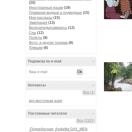
(20)
Иностранные языки
(19)
Плавания водные и подводные
(15)
Мои рассказы
(15)
Эмиграция
(13)
Велосипеды/самокаты
(12)
Сны
(12)
Полеты
(9)
Фото- и другая техника
(8)
Плюшки
(6)
Подписка по e-mail
-
Интересы
-
Все (1)
юго-восточная азия
Постоянные читатели
-
Все (2101)
-Поднебесная-
Assketka
DAY_MEN