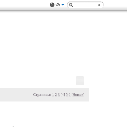
Страницы:
1
2
3
[4]
5
6
[
Новые
]