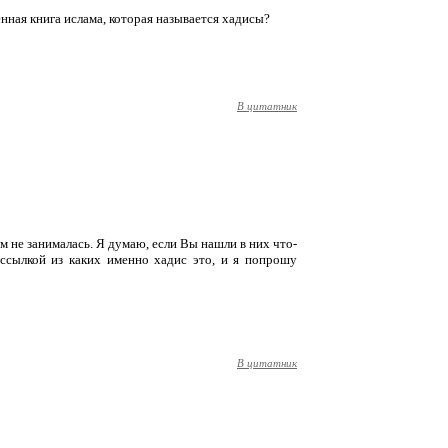
енная книга ислама, которая называется хадисы?
В цитатник
ием не занималась. Я думаю, если Вы нашли в них что-
 ссылкой из каких именно хадис это, и я попрошу
В цитатник