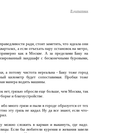
В цитатник
праведливости ради, стоит заметить, что идеала они
варталах, а если отъехать пару остановок на метро,
 примерно как в Москве. А за пределами Баку на
низированный ландшафт с бесконечными буровыми,
ки, а потому чистота нереальна - Баку тоже город
тный километр будет сопоставимая. Пробки тоже
иная манера водить машины.
ок нет, грязью обросли еще больше, чем Москва, так
уборке и благоустройстве.
, ибо много грязи и пыли в городе образуется от тех
етно эту грязь не кидал. Ну да все знают, если что-
рил.
у можно сложить в карман и выкинуть, где надо.
улицы. Если бы любители курения и жевания завели