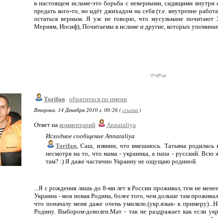
в настоящем исламе-это борьба с неверными, сидящими внутри са
предать кого-то, но идёт джихадом на себя (т.е. внутренне работ
остаться верным. Я уж не говорю, что мусульмане почитают 
Мериям, Иосиф), Почитаемы в исламе и другие, которых упоминае
Torifan
обратиться по имени
Вторник, 14 Декабря 2010 г. 00:26 (
ссылка
)
Ответ на
комментарий
Annataliya
Исходное сообщение Annataliya
Torifan
, Саш, извини, что вмешаюсь. Татьяна родилась в
несмотря на то, что мама - украинка, а папа - русский. Всю 
там? :) Я даже частично Украину не ощущаю родиной.
...Я с рождения лишь до 8-ми лет в России проживал, тем не мене
Украина - моя новая Родина, более того, чем дольше там прожива
что поначалу меня даже очень умиляло.(укр.язык- к примеру)...
Родину. Выбором-доволен.Мат - так не раздражает как если ук