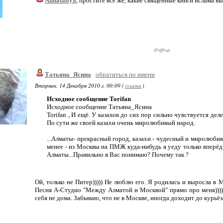
Annataliya
, простите все же, какие священные книги ислама в
Татьяна_Ясина
обратиться по имени
Вторник, 14 Декабря 2010 г. 00:09 (
ссылка
)
Исходное сообщение Torifan
Исходное сообщение Татьяна_Ясина
Torifan , И ещё. У казахов до сих пор сильно чувствуется де
По сути же своей казахи очень миролюбивый народ.
...Алматы- прекрасный город, казахи - чудесный и миролюбив
менее - из Москвы на ПМЖ куда-нибудь я уеду только вперёд 
Алматы...Правильно я Вас понимаю? Почему так ?
Ой, только не Питер))))) Не люблю его. Я родилась и выросла в 
Песня А-Студио "Между Алматой и Москвой" прямо про меня))))
себя не дома. Забываю, что не в Москве, иногда доходит до курьёза