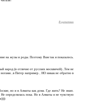
ы читали?
В цитатник
ление на жузы и роды. Поэтому Вам так и показалось.
ый народ (в отличие от русских москвичей)...Тем не
ногами...в Питер например... НО никак не обратно в
Москве, но и в Алматы как дома. Где жить? Не знаю.
 Не определилась пока. Но в Алматы я не чувствую
))))