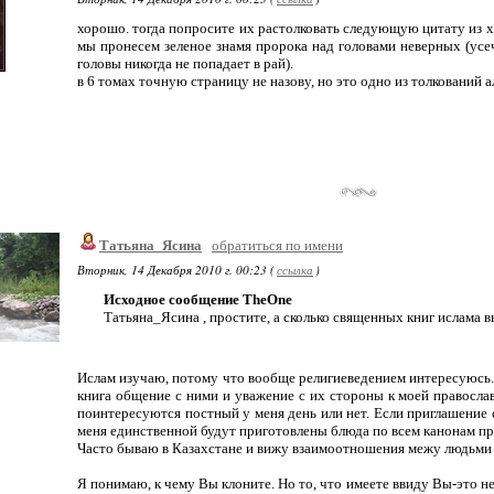
хорошо. тогда попросите их растолковать следующую цитату из ха
мы пронесем зеленое знамя пророка над головами неверных (усеч
головы никогда не попадает в рай).
в 6 томах точную страницу не назову, но это одно из толкований 
Татьяна_Ясина
обратиться по имени
Вторник, 14 Декабря 2010 г. 00:23 (
ссылка
)
Исходное сообщение TheOne
Татьяна_Ясина , простите, а сколько священных книг ислама 
Ислам изучаю, потому что вообще религиеведением интересуюсь.
книга общение с ними и уважение с их стороны к моей православ
поинтересуются постный у меня день или нет. Если приглашение 
меня единственной будут приготовлены блюда по всем канонам пра
Часто бываю в Казахстане и вижу взаимоотношения межу людьми 
Я понимаю, к чему Вы клоните. Но то, что имеете ввиду Вы-это н