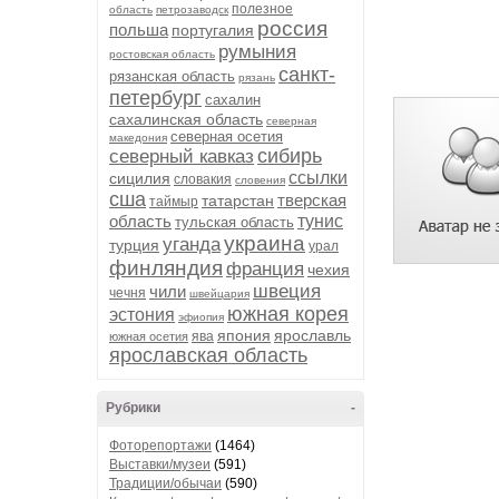
полезное
область
петрозаводск
россия
польша
португалия
румыния
ростовская область
санкт-
рязанская область
рязань
петербург
сахалин
сахалинская область
северная
северная осетия
македония
сибирь
северный кавказ
ссылки
сицилия
словакия
словения
сша
тверская
татарстан
таймыр
область
тунис
тульская область
украина
уганда
турция
урал
финляндия
франция
чехия
швеция
чили
чечня
швейцария
южная корея
эстония
эфиопия
япония
ярославль
ява
южная осетия
ярославская область
Рубрики
-
Фоторепортажи
(1464)
Выставки/музеи
(591)
Традиции/обычаи
(590)