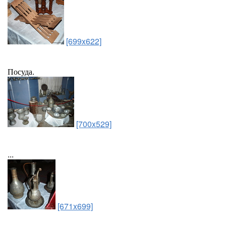
[699x622]
Посуда.
[700x529]
...
[671x699]