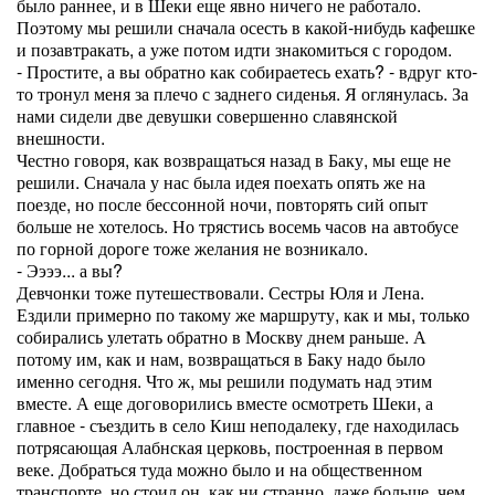
было раннее, и в Шеки еще явно ничего не работало.
Поэтому мы решили сначала осесть в какой-нибудь кафешке
и позавтракать, а уже потом идти знакомиться с городом.
- Простите, а вы обратно как собираетесь ехать? - вдруг кто-
то тронул меня за плечо с заднего сиденья. Я оглянулась. За
нами сидели две девушки совершенно славянской
внешности.
Честно говоря, как возвращаться назад в Баку, мы еще не
решили. Сначала у нас была идея поехать опять же на
поезде, но после бессонной ночи, повторять сий опыт
больше не хотелось. Но трястись восемь часов на автобусе
по горной дороге тоже желания не возникало.
- Ээээ... а вы?
Девчонки тоже путешествовали. Сестры Юля и Лена.
Ездили примерно по такому же маршруту, как и мы, только
собирались улетать обратно в Москву днем раньше. А
потому им, как и нам, возвращаться в Баку надо было
именно сегодня. Что ж, мы решили подумать над этим
вместе. А еще договорились вместе осмотреть Шеки, а
главное - съездить в село Киш неподалеку, где находилась
потрясающая Алабнская церковь, построенная в первом
веке. Добраться туда можно было и на общественном
транспорте, но стоил он, как ни странно, даже больше, чем