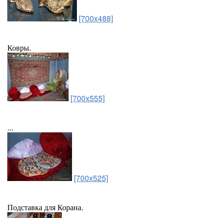
[700x488]
Ковры.
[700x555]
...
[700x525]
Подставка для Корана.