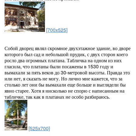
[700x525]
Собой дворец являл скромное двухэтажное здание, во дворе
которого был сад и небольшой прудик, с двух сторон коего
росло два огромных платана. Табличка на одном из них
гласила, что платаны были посажены в 1530 году и
вымахали за пять веков до 30-метровой высоты. Правда это
или нет, я сказать не могу. Но лично мне кажется, что за
столько лет они бы вымахали еще больше и выглядели бы
явно старее. Хотя я нисколько не спорю с написанным на
табличке, так как в платанах не особо разбираюсь.
[525x700]