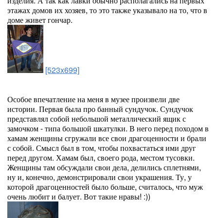
изделия. А так как лавки обычно располагались на первых
этажах домов их хозяев, то это также указывало на то, что в
доме живет гончар.
[523x699]
Особое впечатление на меня в музее произвели две
истории. Первая была про банный сундучок. Сундучок
представлял собой небольшой металлический ящик с
замочком - типа большой шкатулки. В него перед походом в
хамам женщины сгружали все свои драгоценности и брали
с собой. Смысл был в том, чтобы похвастаться ими друг
перед другом. Хамам был, своего рода, местом тусовки.
Женщины там обсуждали свои дела, делились сплетнями,
ну и, конечно, демонстрировали свои украшения. Ту, у
которой драгоценностей было больше, считалось, что муж
очень любит и балует. Вот такие нравы! :))