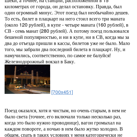
Шеки, а точнее, на станции, расположенной в 15
километрах от города, он делал остановку. Правда, был
один огромный минус. Этот поезд был необычайно дешев.
То есть, билет в плацкарт на него стоил всего три маната
(около 120 рублей), в купе - четыре маната (160 рублей), в
СВ - семь манат (280 рублей). А потому поезд пользовался
бешеной популярностью, и ни в купе, ни в СВ, когда мы за
два до отъезда пришли в кассы, билетов уже не было. Мало
того, мы забрали два последний билета в плацкарт. Ну, и
намучились, соответственно, по самое не балуйся!
Железнодорожный вокзал в Баку.
[700x451]
Поезд оказался, хотя и чистым, но очень старым, в нем не
было света (точнее, его включали только несколько раз,
когда это было нужно проводнице), вагон громыхал на
каждом повороте, а ночью в нем было жутко холодно. В
общем, спать в таких условиях у меня категорически не