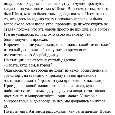
получилось. Задремала я лишь к утру, и чудом проснулась,
когда поезд уже подъезжал к Шеки. Впрочем, о том, что это
был Шеки, можно было только догадываться. Несмотря на
то, что здесь выходило сразу несколько человек, и было
всего около семи часов утра, проводница никого будить не
стала - похоже, что эта мысль просто не пришла ей в голову.
И я не удивлюсь, если кто-то свою остановку так
благополучно и проехал.
Впрочем, солнце уже встало, и начинался такой же погожий
и теплый день, какие были у нас во время всего
путешествия по Азербайджану.
На станции нас отловил усатый дядечка:
- Ребята, куда вам, в город?
Оказалось, что до города не ходит никакой общественный
транспорт, на станцию к приходу поезда приезжают
частники и сами забирают оттуда приехавших пассажиров.
Проезд в легковой машине типа шерри-такси, куда
набиваются незнакомые друг с другом люди, стоит около
двух манат, в микроавтобусе - один манат. У нас был
микроавтобус, и до города на нем мы добрались минут за
20.
По пути мы с Антоном рассуждали, как быть дальше. Время