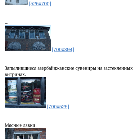
[525x700]
...
[700x394]
Запылившиеся азербайджанские сувениры на застекленных
витринах.
[700x525]
Мясные лавки.