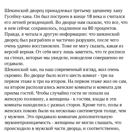
Шекинский дворец принадлежал третьему здешнему хану
Гусейну-хана. Он был построен в конце 18 века и считался
его летней резиденцией. Во дворце нам сказали, что все, что
в нем сейчас сохранилось, подлинное на 80 процентов.
Правда, я читала и другую информацию: что шекинский
дворец был разграблен и частично разрушен, после чего
очень удачно восстановлен. Тоже не могу сказать, какая из
версий верная. От себя могу лишь заметить, что те росписи
на стенах, которые мы увидели, новоделом совершенно не
отдавали.
Шекинский хан, на наш современный взгляд, жил очень
скромно. Во дворце было всего шесть комнат - три на
первом этаже и три на втором. На первом этаже жил он сам,
на втором располагались женские комнаты и комната для
приема гостей. Чтобы случайно гости не попали на
женскую половину, а женщины - к гостям, входы в эти
комнаты находились с разных сторон. Кроме того, полы в
женских покоях были на несколько сантиметров толще, чем
у мужчин. Это придавало комнатам дополнительную
звуконепроницаемость - женщины не могли слышать, что
происходило в мужской части дворца, и соответственно,