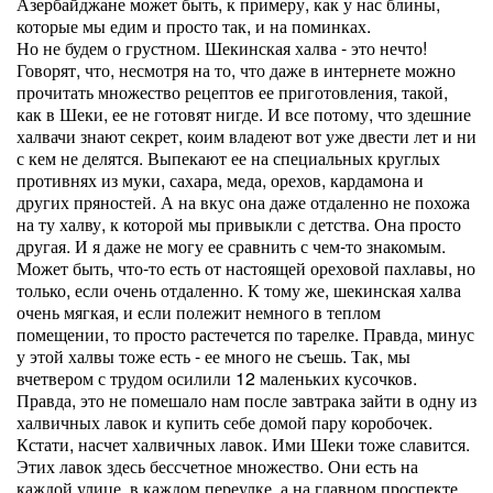
Азербайджане может быть, к примеру, как у нас блины,
которые мы едим и просто так, и на поминках.
Но не будем о грустном. Шекинская халва - это нечто!
Говорят, что, несмотря на то, что даже в интернете можно
прочитать множество рецептов ее приготовления, такой,
как в Шеки, ее не готовят нигде. И все потому, что здешние
халвачи знают секрет, коим владеют вот уже двести лет и ни
с кем не делятся. Выпекают ее на специальных круглых
противнях из муки, сахара, меда, орехов, кардамона и
других пряностей. А на вкус она даже отдаленно не похожа
на ту халву, к которой мы привыкли с детства. Она просто
другая. И я даже не могу ее сравнить с чем-то знакомым.
Может быть, что-то есть от настоящей ореховой пахлавы, но
только, если очень отдаленно. К тому же, шекинская халва
очень мягкая, и если полежит немного в теплом
помещении, то просто растечется по тарелке. Правда, минус
у этой халвы тоже есть - ее много не съешь. Так, мы
вчетвером с трудом осилили 12 маленьких кусочков.
Правда, это не помешало нам после завтрака зайти в одну из
халвичных лавок и купить себе домой пару коробочек.
Кстати, насчет халвичных лавок. Ими Шеки тоже славится.
Этих лавок здесь бессчетное множество. Они есть на
каждой улице, в каждом переулке, а на главном проспекте