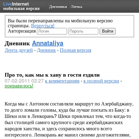
Live
Internet
Дневники
Личка
мобильная версия
Вы были перенаправлены на мобильную версию
страницы.
Вернуться!
Авторизация
Дневник
Annataliya
Лента друзей
-
Дневник
-
Полная версия
Про то, как мы к хану в гости ездили
07-02-2011 02:27
к комментариям
-
к полной версии
-
понравилось!
Когда мы с Антоном составляли маршрут по Азербайджану,
то долго ломали головы, куда бы лучше поехать из Баку: в
Шеки или в Ленкорань? Шеки привлекал тем, что когда-то
был столицей самого крупного среди азербайджанских
народов ханства, и здесь сохранилось много всего
интересного. Ленкорань же манил своими долгожителями,