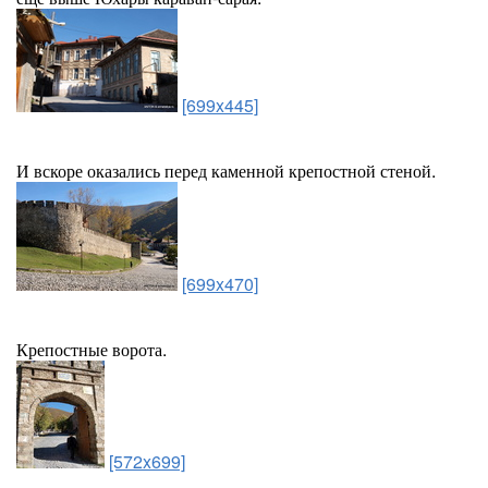
[699x445]
И вскоре оказались перед каменной крепостной стеной.
[699x470]
Крепостные ворота.
[572x699]