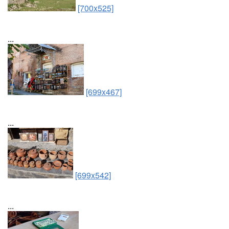
[700x525]
...
[699x467]
...
[699x542]
...