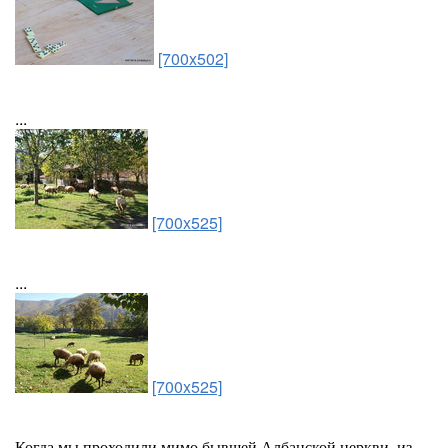
[700x502]
...
[700x525]
...
[700x525]
Когда мы проходили мимо бывшей Албанской церкви, из