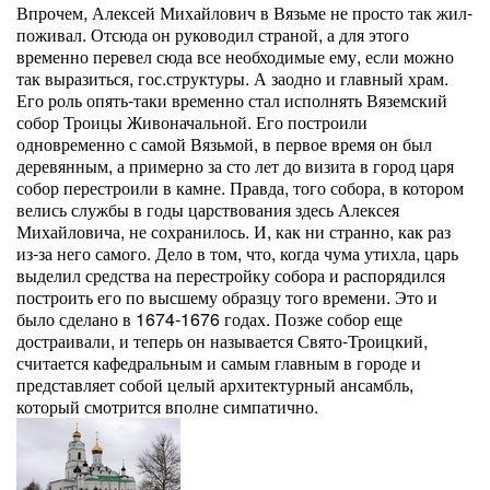
Впрочем, Алексей Михайлович в Вязьме не просто так жил-
поживал. Отсюда он руководил страной, а для этого
временно перевел сюда все необходимые ему, если можно
так выразиться, гос.структуры. А заодно и главный храм.
Его роль опять-таки временно стал исполнять Вяземский
собор Троицы Живоначальной. Его построили
одновременно с самой Вязьмой, в первое время он был
деревянным, а примерно за сто лет до визита в город царя
собор перестроили в камне. Правда, того собора, в котором
велись службы в годы царствования здесь Алексея
Михайловича, не сохранилось. И, как ни странно, как раз
из-за него самого. Дело в том, что, когда чума утихла, царь
выделил средства на перестройку собора и распорядился
построить его по высшему образцу того времени. Это и
было сделано в 1674-1676 годах. Позже собор еще
достраивали, и теперь он называется Свято-Троицкий,
считается кафедральным и самым главным в городе и
представляет собой целый архитектурный ансамбль,
который смотрится вполне симпатично.