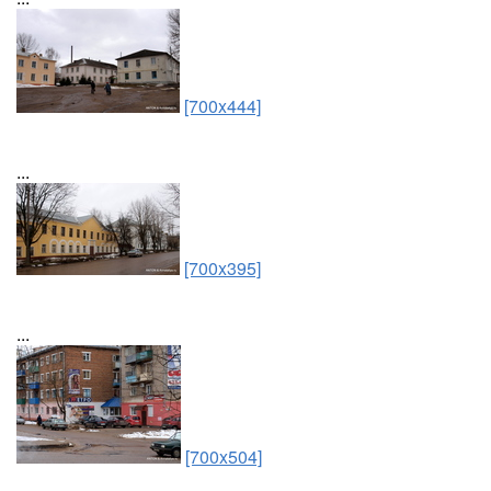
[700x444]
...
[700x395]
...
[700x504]