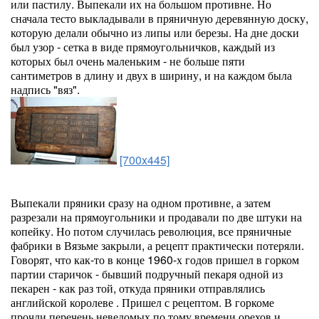
или пастилу. Выпекали их на большом противне. Но
сначала тесто выкладывали в пряничную деревянную доску,
которую делали обычно из липы или березы. На дне доски
был узор - сетка в виде прямоугольничков, каждый из
которых был очень маленьким - не больше пяти
сантиметров в длину и двух в ширину, и на каждом была
надпись "вяз".
[700x445]
Выпекали пряники сразу на одном противне, а затем
разрезали на прямоугольники и продавали по две штуки на
копейку. Но потом случилась революция, все пряничные
фабрики в Вязьме закрыли, а рецепт практически потеряли.
Говорят, что как-то в конце 1960-х годов пришел в горком
партии старичок - бывший подручный пекаря одной из
пекарен - как раз той, откуда пряники отправлялись
английской королеве . Пришел с рецептом. В горкоме
прочли перечень неведомых по тому времени орехов и