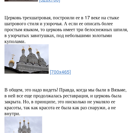
Церковь трехшатровая, построили ее в 17 веке на стыке
шатрового стиля и узорочья. А если ее описать более
простым языком, то церковь имеет три белоснежных шпиля,
в узорчатых завитушках, под небольшими золотыми
куполами.
[700x465]
В общем, это надо видеть! Правда, когда мы были в Вязьме,
в ней все еще продолжалась реставрация, и церковь была
закрыта. Но, в принципе, это нисколько не умаляло ее
красоты, так как красота ее была как раз снаружи, а не
внутри.