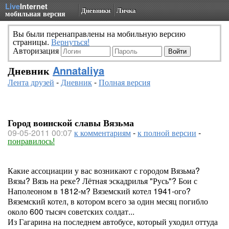
Live
Internet
Дневники
Личка
мобильная версия
Вы были перенаправлены на мобильную версию
страницы.
Вернуться!
Авторизация
Дневник
Annataliya
Лента друзей
-
Дневник
-
Полная версия
Город воинской славы Вязьма
09-05-2011 00:07
к комментариям
-
к полной версии
-
понравилось!
Какие ассоциации у вас возникают с городом Вязьма?
Вязы? Вязь на реке? Лётная эскадрилья "Русь"? Бои с
Наполеоном в 1812-м? Вяземский котел 1941-ого?
Вяземский котел, в котором всего за один месяц погибло
около 600 тысяч советских солдат...
Из Гагарина на последнем автобусе, который уходил оттуда