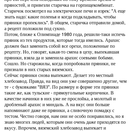
пряностей, и привезли старичка на горпищекомбинат.
Старичок посмотрел на электрические печи и изрек: "А еще
знать надо: какие поленья и когда подкладывать, чтобы
пряники пропеклись". В общем, старичка отправили домой,
а рецепт положили под сукно.
Потом, ближе к Олимпиаде 1980 года, решили-таки испечь
пряник из тех продуктов, которые тогда имелись. Арахис
должен был заменить собой все орехи, положенные по
рецепту. Но, говорят, какая-то смена в цеху, выпекавшая
пряники, взяла да и заменила арахис соевыми бобами.
Сошло. Но старожилы, когда попробовали пряники, не
признали в них старых вяземских.
Сейчас пряники снова выпекают. Делает это местный
хлебозавод. Правда, на вид они уже совершенно другие, чем
те - с буковками "ВЯЗ". По размеру и форме эти пряники
такие же, как тульские - прямоугольные кирпичики. В
качестве начинки в них уже не прослойка, а молотый и
дробленый арахис и миндаль. А на вкус они больше
напоминают даже не пряники, а сливочную помадку с
тестом. Честно говоря, нам они не особо понравились, но я
знаю многих людей, которым они очень даже приходятся по
вкусу. Впрочем, вяземский хлебозавод выпекает и