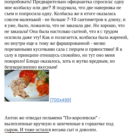
попробовать! Предварительно официантка спросила: одну
мне колбаску или две? Я подумала, что две наверняка не
съем и попросила одну. Колбаска же в итоге оказалась
совсем маленькой - не больше 7-10 сантиметров в длину, и
я уже, было, пожалела, что не заказала две. Но хорошо, что
не заказала! Она была настолько сытной, что я с трудом
осилила даже эту! Как и полагается, колбаска была жареной,
но внутри еще к тому же фаршированной - мелко
порезанными кусочками сала с перцем и пряностями! Я к
салу в принципе отношусь спокойно, но тут оно меня
покорило! Блюдо оказалось, хоть и жутко вредным, но
безукоризненно вкусным!
[700x499]
Антон же отведал пельмени "По-королевски" -
вылепленные вручную и запеченные в горшочке под
сыром. И тоже остался весьма сыт и доволен.