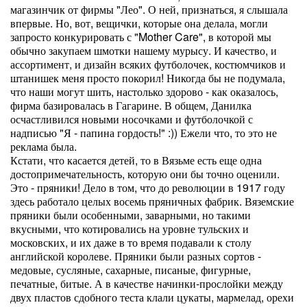
магазинчик от фирмы "Лео". О ней, признаться, я слышала
впервые. Но, вот, вещички, которые она делала, могли
запросто конкурировать с "Mother Care", в которой мы
обычно закупаем шмотки нашему мурысу. И качество, и
ассортимент, и дизайн всяких футболочек, костюмчиков и
штанишек меня просто покорил! Никогда бы не подумала,
что наши могут шить, настолько здорово - как оказалось,
фирма базировалась в Гагарине. В общем, Данилка
осчастливился новыми носочками и футболочкой с
надписью "Я - папина гордость!" :)) Ежели что, то это не
реклама была.
Кстати, что касается детей, то в Вязьме есть еще одна
достопримечательность, которую они бы точно оценили.
Это - пряники! Дело в том, что до революции в 1917 году
здесь работало целых восемь пряничных фабрик. Вяземские
пряники были особенными, заварными, но такими
вкусными, что котировались на уровне тульских и
московских, и их даже в то время подавали к столу
английской королеве. Пряники были разных сортов -
медовые, сусляные, сахарные, писаные, фигурные,
печатные, битые. А в качестве начинки-прослойки между
двух пластов сдобного теста клали цукаты, мармелад, орехи