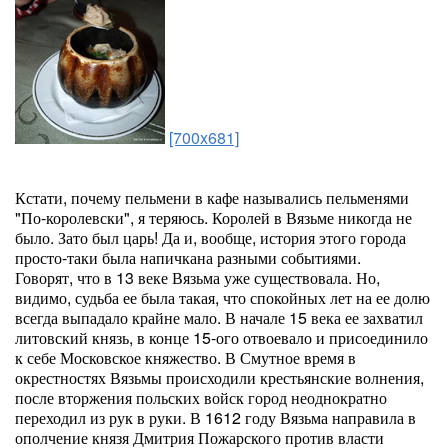
[700x681]
Кстати, почему пельмени в кафе назывались пельменями
"По-королевски", я теряюсь. Королей в Вязьме никогда не
было. Зато был царь! Да и, вообще, история этого города
просто-таки была напичкана разными событиями.
Говорят, что в 13 веке Вязьма уже существовала. Но,
видимо, судьба ее была такая, что спокойных лет на ее долю
всегда выпадало крайне мало. В начале 15 века ее захватил
литовский князь, в конце 15-ого отвоевало и присоединило
к себе Московское княжество. В Смутное время в
окрестностях Вязьмы происходили крестьянские волнения,
после вторжения польских войск город неоднократно
переходил из рук в руки. В 1612 году Вязьма направила в
ополчение князя Дмитрия Пожарского против власти