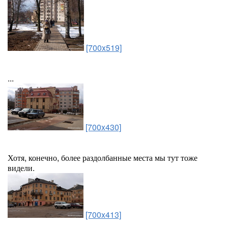
[700x519]
...
[700x430]
Хотя, конечно, более раздолбанные места мы тут тоже
видели.
[700x413]