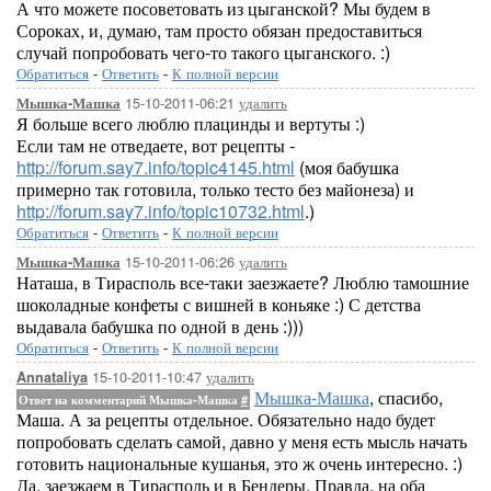
А что можете посоветовать из цыганской? Мы будем в
Сороках, и, думаю, там просто обязан предоставиться
случай попробовать чего-то такого цыганского. :)
Обратиться
-
Ответить
-
К полной версии
15-10-2011-06:21
удалить
Мышка-Машка
Я больше всего люблю плацинды и вертуты :)
Если там не отведаете, вот рецепты -
http://forum.say7.info/topic4145.html
(моя бабушка
примерно так готовила, только тесто без майонеза) и
http://forum.say7.info/topic10732.html
.)
Обратиться
-
Ответить
-
К полной версии
15-10-2011-06:26
удалить
Мышка-Машка
Наташа, в Тирасполь все-таки заезжаете? Люблю тамошние
шоколадные конфеты с вишней в коньяке :) С детства
выдавала бабушка по одной в день :)))
Обратиться
-
Ответить
-
К полной версии
15-10-2011-10:47
удалить
Annataliya
Мышка-Машка
, спасибо,
Ответ на комментарий Мышка-Машка
#
Маша. А за рецепты отдельное. Обязательно надо будет
попробовать сделать самой, давно у меня есть мысль начать
готовить национальные кушанья, это ж очень интересно. :)
Да, заезжаем в Тирасполь и в Бендеры. Правда, на оба