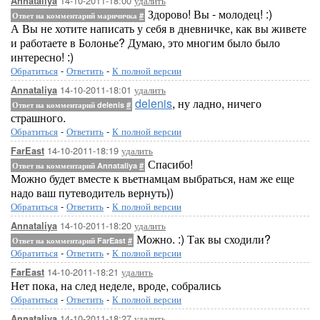
14-10-2011-18:00
удалить
Annataliya
Здорово! Вы - молодец! :)
Ответ на комментарий маричичка
#
А Вы не хотите написать у себя в дневничке, как вы живете
и работаете в Болонье? Думаю, это многим было было
интересно! :)
Обратиться
-
Ответить
-
К полной версии
14-10-2011-18:01
удалить
Annataliya
delenis
, ну ладно, ничего
Ответ на комментарий delenis
#
страшного.
Обратиться
-
Ответить
-
К полной версии
14-10-2011-18:19
удалить
FarEast
Спасибо!
Ответ на комментарий Annataliya
#
Можно будет вместе к вьетнамцам выбраться, нам же еще
надо ваш путеводитель вернуть))
Обратиться
-
Ответить
-
К полной версии
14-10-2011-18:20
удалить
Annataliya
Можно. :) Так вы сходили?
Ответ на комментарий FarEast
#
Обратиться
-
Ответить
-
К полной версии
14-10-2011-18:21
удалить
FarEast
Нет пока, на след неделе, вроде, собрались
Обратиться
-
Ответить
-
К полной версии
14-10-2011-18:27
удалить
Annataliya