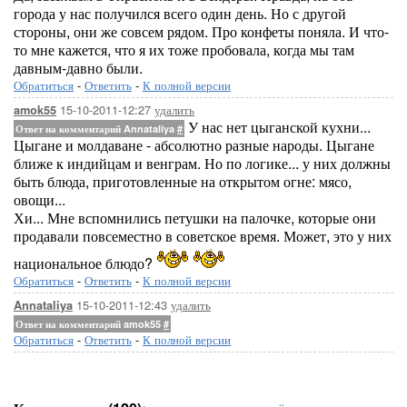
города у нас получился всего один день. Но с другой
стороны, они же совсем рядом. Про конфеты поняла. И что-
то мне кажется, что я их тоже пробовала, когда мы там
давным-давно были.
Обратиться
-
Ответить
-
К полной версии
15-10-2011-12:27
удалить
amok55
У нас нет цыганской кухни...
Ответ на комментарий Annataliya
#
Цыгане и молдаване - абсолютно разные народы. Цыгане
ближе к индийцам и венграм. Но по логике... у них должны
быть блюда, приготовленные на открытом огне: мясо,
овощи...
Хи... Мне вспомнились петушки на палочке, которые они
продавали повсеместно в советское время. Может, это у них
национальное блюдо?
Обратиться
-
Ответить
-
К полной версии
15-10-2011-12:43
удалить
Annataliya
Ответ на комментарий amok55
#
Обратиться
-
Ответить
-
К полной версии