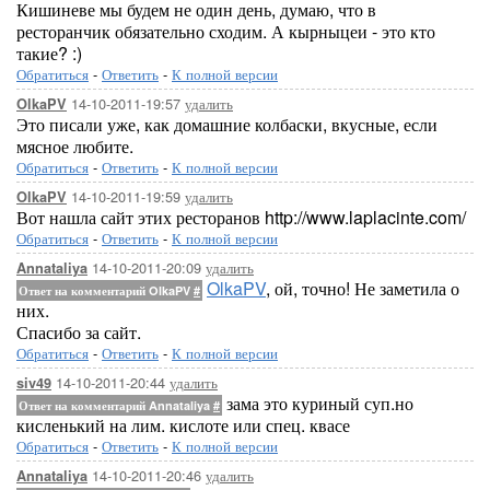
Кишиневе мы будем не один день, думаю, что в
ресторанчик обязательно сходим. А кырныцеи - это кто
такие? :)
Обратиться
-
Ответить
-
К полной версии
14-10-2011-19:57
удалить
OlkaPV
Это писали уже, как домашние колбаски, вкусные, если
мясное любите.
Обратиться
-
Ответить
-
К полной версии
14-10-2011-19:59
удалить
OlkaPV
Вот нашла сайт этих ресторанов http://www.laplacinte.com/
Обратиться
-
Ответить
-
К полной версии
14-10-2011-20:09
удалить
Annataliya
OlkaPV
, ой, точно! Не заметила о
Ответ на комментарий OlkaPV
#
них.
Спасибо за сайт.
Обратиться
-
Ответить
-
К полной версии
14-10-2011-20:44
удалить
siv49
зама это куриный суп.но
Ответ на комментарий Annataliya
#
кисленький на лим. кислоте или спец. квасе
Обратиться
-
Ответить
-
К полной версии
14-10-2011-20:46
удалить
Annataliya