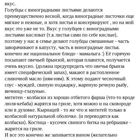
вкус.
Голубцы с виноградными листьями делаются
преимущественно весной, когда виноградные листочки еще
мягкие и нежные, и хотя листья и консервируют , но на мой
вкус это уже не то. Вкус у голубцев с виноградными
листьями кисловат (т.к листья сами по себе кислые),
поэтому у нас в семье делают голубцы смешанные - часть
заворачивают в капусту, часть в виноградные листья.
конечно же национальное блюдо - мамалыга :) Её горячую
посыпают овечьей брынзой, которая плавится, получается
очень вкусно. (должна предупредить что овечья брынза
имеет специфический запах), макают в растопленное
сливочной масло (ням-ням). К этому подают чесночный
соус - муждей, свиную поджарку, жареную речную рыбу,
яичницу-глазунью.
мититеи - колбаски из хорошо отбитого фарша (что-то вроде
люля-кебаба) жарятся на гриле, хотя можно и на сковороде
или в духовке. Кырнацей - то же что и мититей только в
колбасной натуральной оболочке. (и переводятся как
колбаски). Костица - кусочек свиного битка на ребрышке -
жарится на гриле.
И все это конечно же запивается вином (желательно