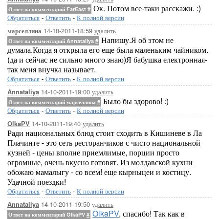
Ок. Потом все-таки расскажи. :)
Ответ на комментарий FarEast
#
Обратиться
-
Ответить
-
К полной версии
14-10-2011-18:59
удалить
марселлина
Напишу.Я об этом не
Ответ на комментарий Annataliya
#
думала.Когда я открыла его еще была маленьким чайником.
(да и сейчас не сильно много знаю)Я бабушка електронная-
так меня внучка называет.
Обратиться
-
Ответить
-
К полной версии
14-10-2011-19:00
удалить
Annataliya
Было бы здорово! :)
Ответ на комментарий марселлина
#
Обратиться
-
Ответить
-
К полной версии
14-10-2011-19:40
удалить
OlkaPV
Ради национальных блюд стоит сходить в Кишиневе в Ла
Плачинте - это сеть ресторанчиков с чисто национальной
кузней - цены вполне приемлимые, порции просто
огромные, очень вкусно готовят. Из молдавской кухни
обожаю мамалыгу - со всем! еще кырныцеи и костицу.
Удачной поездки!
Обратиться
-
Ответить
-
К полной версии
14-10-2011-19:50
удалить
Annataliya
OlkaPV
, спасибо! Так как в
Ответ на комментарий OlkaPV
#