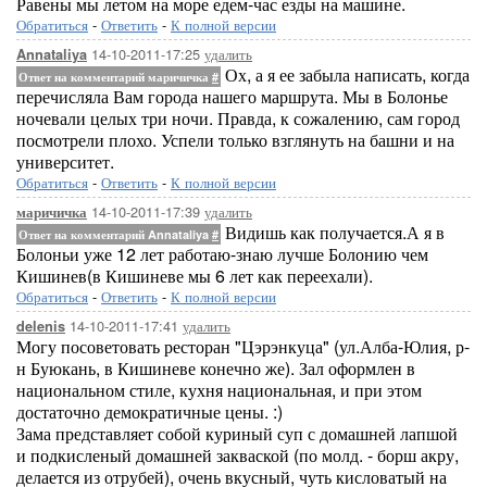
Равены мы летом на море едем-час езды на машине.
Обратиться
-
Ответить
-
К полной версии
14-10-2011-17:25
удалить
Annataliya
Ох, а я ее забыла написать, когда
Ответ на комментарий маричичка
#
перечисляла Вам города нашего маршрута. Мы в Болонье
ночевали целых три ночи. Правда, к сожалению, сам город
посмотрели плохо. Успели только взглянуть на башни и на
университет.
Обратиться
-
Ответить
-
К полной версии
14-10-2011-17:39
удалить
маричичка
Видишь как получается.А я в
Ответ на комментарий Annataliya
#
Болоньи уже 12 лет работаю-знаю лучше Болонию чем
Кишинев(в Кишиневе мы 6 лет как переехали).
Обратиться
-
Ответить
-
К полной версии
14-10-2011-17:41
удалить
delenis
Могу посоветовать ресторан "Цэрэнкуца" (ул.Алба-Юлия, р-
н Буюкань, в Кишиневе конечно же). Зал оформлен в
национальном стиле, кухня национальная, и при этом
достаточно демократичные цены. :)
Зама представляет собой куриный суп с домашней лапшой
и подкисленый домашней закваской (по молд. - борш акру,
делается из отрубей), очень вкусный, чуть кисловатый на