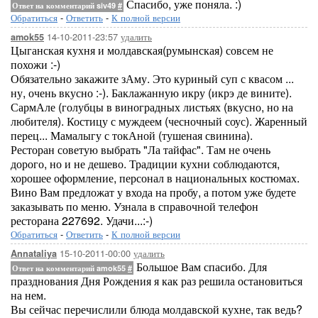
Спасибо, уже поняла. :)
Ответ на комментарий siv49
#
Обратиться
-
Ответить
-
К полной версии
14-10-2011-23:57
удалить
amok55
Цыганская кухня и молдавская(румынская) совсем не
похожи :-)
Обязательно закажите зАму. Это куриный суп с квасом ...
ну, очень вкусно :-). Баклажанную икру (икрэ де вините).
СармАле (голубцы в виноградных листьях (вкусно, но на
любителя). Костицу с муждеем (чесночный соус). Жаренный
перец... Мамалыгу с токАной (тушеная свинина).
Ресторан советую выбрать "Ла тайфас". Там не очень
дорого, но и не дешево. Традиции кухни соблюдаются,
хорошее оформление, персонал в национальных костюмах.
Вино Вам предложат у входа на пробу, а потом уже будете
заказывать по меню. Узнала в справочной телефон
ресторана 227692. Удачи...:-)
Обратиться
-
Ответить
-
К полной версии
15-10-2011-00:00
удалить
Annataliya
Большое Вам спасибо. Для
Ответ на комментарий amok55
#
празднования Дня Рождения я как раз решила остановиться
на нем.
Вы сейчас перечислили блюда молдавской кухне, так ведь?