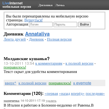
Live
Internet
Дневники
Личка
мобильная версия
Вы были перенаправлены на мобильную версию
страницы.
Вернуться!
Авторизация
Дневник
Annataliya
Лента друзей
-
Дневник
-
Полная версия
Молдавские кушанья?
13-10-2011 13:54
к комментариям
-
к полной версии
-
понравилось!
Текст скрыт для удобства комментирования
вверх^
к полной версии
понравилось!
в evernote
Комментарии (120):
«первая
«назад
вперёд»
последняя»
14-10-2011-17:19
удалить
маричичка
В Италии я работаю в Болонии-недалеко от Равены.В