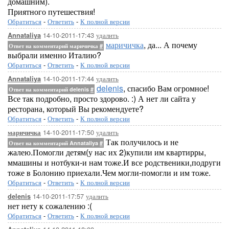
домашним).
Приятного путешествия!
Обратиться
-
Ответить
-
К полной версии
14-10-2011-17:43
удалить
Annataliya
маричичка
, да... А почему
Ответ на комментарий маричичка
#
выбрали именно Италию?
Обратиться
-
Ответить
-
К полной версии
14-10-2011-17:44
удалить
Annataliya
delenis
, спасибо Вам огромное!
Ответ на комментарий delenis
#
Все так подробно, просто здорово. :) А нет ли сайта у
ресторана, который Вы рекомендуете?
Обратиться
-
Ответить
-
К полной версии
14-10-2011-17:50
удалить
маричичка
Так получилось и не
Ответ на комментарий Annataliya
#
жалею.Помогли детям(у нас их 2)купили им квартирры,
ммашины и нотбуки-и нам тоже.И все родственики,подруги
тоже в Болонию приехали.Чем могли-помогли и им тоже.
Обратиться
-
Ответить
-
К полной версии
14-10-2011-17:57
удалить
delenis
нет нету к сожалению :(
Обратиться
-
Ответить
-
К полной версии