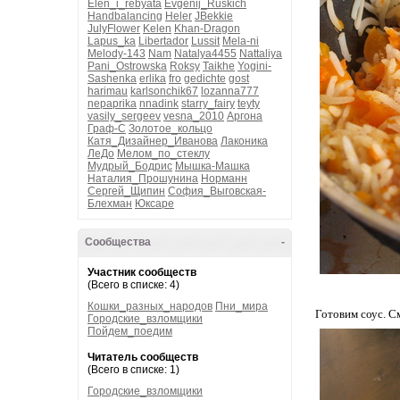
Elen_i_rebyata
Evgenij_Ruskich
Handbalancing
Heler
JBekkie
JulyFlower
Kelen
Khan-Dragon
Lapus_ka
Libertador
Lussit
Mela-ni
Melody-143
Nam
Natalya4455
Nattaliya
Pani_Ostrowska
Roksy
Taikhe
Yogini-
Sashenka
erlika
fro
gedichte
gost
harimau
karlsonchik67
lozanna777
nepaprika
nnadink
starry_fairy
teyty
vasily_sergeev
vesna_2010
Аргона
Граф-С
Золотое_кольцо
Катя_Дизайнер_Иванова
Лаконика
ЛеДо
Мелом_по_стеклу
Мудрый_Бодрис
Мышка-Машка
Наталия_Прошунина
Норманн
Сергей_Щипин
София_Выговская-
Блехман
Юксаре
Сообщества
-
Участник сообществ
(Всего в списке: 4)
Кошки_разных_народов
Пни_мира
Готовим соус. С
Городские_взломщики
Пойдем_поедим
Читатель сообществ
(Всего в списке: 1)
Городские_взломщики