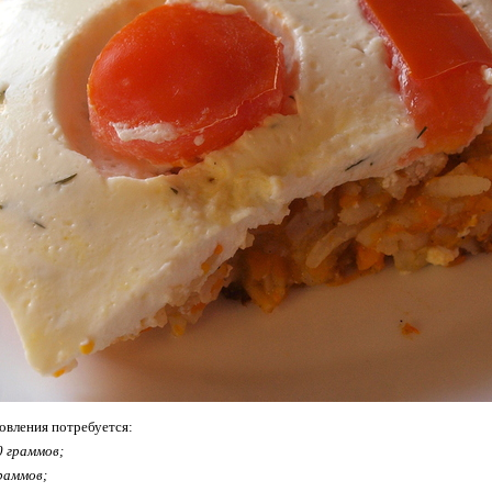
товления потребуется:
0 граммов;
раммов;