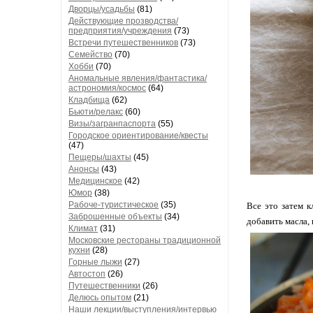
Дворцы/усадьбы
(81)
Действующие прозводства/
предприятия/учреждения
(73)
Встречи путешественников
(73)
Семейство
(70)
Хобби
(70)
Аномальные явления/фантастика/
астрономия/космос
(64)
Кладбища
(62)
Бьюти/релакс
(60)
Визы/загранпаспорта
(55)
Городское ориентирование/квесты
(47)
Пещеры/шахты
(45)
Анонсы
(43)
Медицинское
(42)
Юмор
(38)
Рабоче-туристическое
(35)
Все это затем 
Заброшенные объекты
(34)
добавить масла, 
Климат
(31)
Московские рестораны традиционной
кухни
(28)
Горные лыжи
(27)
Автостоп
(26)
Путешественники
(26)
Делюсь опытом
(21)
Наши лекции/выступления/интервью