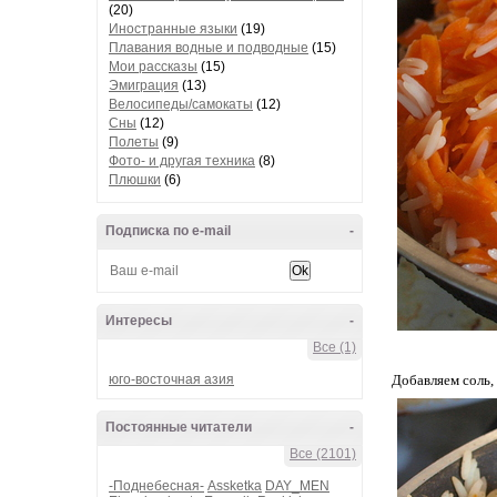
(20)
Иностранные языки
(19)
Плавания водные и подводные
(15)
Мои рассказы
(15)
Эмиграция
(13)
Велосипеды/самокаты
(12)
Сны
(12)
Полеты
(9)
Фото- и другая техника
(8)
Плюшки
(6)
Подписка по e-mail
-
Интересы
-
Все (1)
юго-восточная азия
Добавляем соль,
Постоянные читатели
-
Все (2101)
-Поднебесная-
Assketka
DAY_MEN