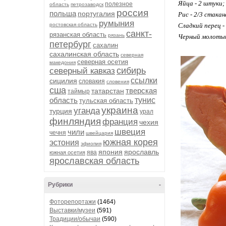
Яйца - 2 штуки;
полезное
область
петрозаводск
россия
польша
португалия
Рис - 2/3 стакан
румыния
ростовская область
Сладкий перец -
санкт-
рязанская область
рязань
Черный молотый 
петербург
сахалин
сахалинская область
северная
северная осетия
македония
сибирь
северный кавказ
ссылки
сицилия
словакия
словения
сша
тверская
татарстан
таймыр
область
тунис
тульская область
украина
уганда
турция
урал
финляндия
франция
чехия
швеция
чили
чечня
швейцария
южная корея
эстония
эфиопия
япония
ярославль
ява
южная осетия
ярославская область
Рубрики
-
Фоторепортажи
(1464)
Выставки/музеи
(591)
Традиции/обычаи
(590)