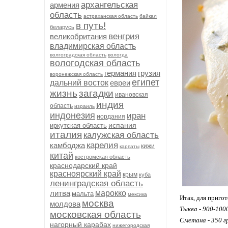
архангельская
армения
область
астраханская область
байкал
в путь!
беларусь
венгрия
великобритания
владимирская область
волгоградская область
вологда
вологодская область
германия
грузия
воронежская область
египет
дальний восток
евреи
жизнь
загадки
ивановская
индия
область
израиль
индонезия
иран
иордания
испания
иркутская область
италия
калужская область
карелия
камбоджа
кижи
карпаты
китай
костромская область
краснодарский край
красноярский край
крым
куба
ленинградская область
литва
марокко
мальта
мексика
Итак, для приго
москва
молдова
Тыква - 900-100
московская область
Сметана - 350 г
нагорный карабах
нижегородская