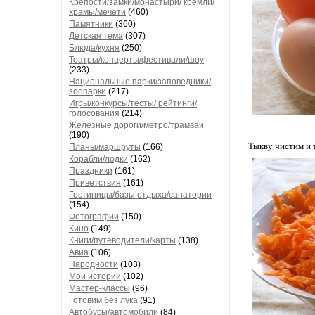
Крепости/замки/монастыри/ кремли/
храмы/мечети
(460)
Памятники
(360)
Детская тема
(307)
Блюда/кухня
(250)
Театры/концерты/фестивали/шоу
(233)
Национальные парки/заповедники/
зоопарки
(217)
Игры/конкурсы/тесты/ рейтинги/
голосования
(214)
Железные дороги/метро/трамваи
(190)
Тыкву чистим и 
Планы/маршруты
(166)
Корабли/лодки
(162)
Праздники
(161)
Приветствия
(161)
Гостиницы/базы отдыха/санатории
(154)
Фотографии
(150)
Кино
(149)
Книги/путеводители/карты
(138)
Авиа
(106)
Народности
(103)
Мои истории
(102)
Мастер-классы
(96)
Готовим без лука
(91)
Автобусы/автомобили
(84)