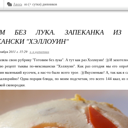
Авось
из (+ сутки) дневников
ИМ БЕЗ ЛУКА. ЗАПЕКАНКА ИЗ
АНСКИ "ХЭЛЛОУИН"
тября 2011 г. 15:29
+ в цитатник
вляла свою рубрику "Готовим без лука". А тут как раз Хэллоуин! :)) И захотел
ю рецепт тыквы по-мексикански "Хэллоуин". Как раз сегодня мы его опроб
ин маленький кусочек, а нас-то было всего трое. :)) Вкусненько! А, так как я 
каллорийно! Одна порция блюда, по моим подсчетам, это всего 144 ккал, из н
кой сковородки.