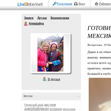
Регистрация
Вход
Рейтинги
Записи
Друзья
Комментарии
Annataliya
ГОТОВ
МЕКСИК
Воскресенье, 30 Ок
Давно я не обно
вашему внимани
остался всего од
приятное, низко
большой и глубо
В друзья
Метки
-
австрия
Пермский край
азербайджан
албания
аргентина