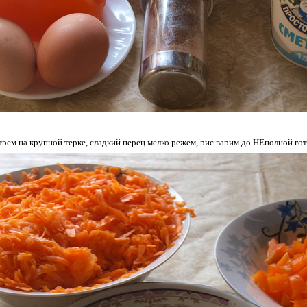
трем на крупной терке, сладкий перец мелко режем, рис варим до НЕполной гот