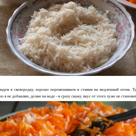
кладем в сковородку, хорошо перемешиваем и ставим на медленный огонь. 
но я не добавляю, делаю на воде - и сразу скажу, вкус от этого хуже не становит