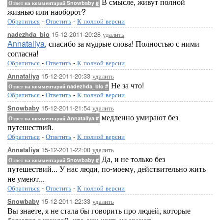
В смысле, живут полной
Ответ на комментарий Snowbaby
#
жизнью или наоборот?
Обратиться
-
Ответить
-
К полной версии
15-12-2011-20:28
удалить
nadezhda_bio
Annataliya
, спасибо за мудрые слова! Полностью с ними
согласна!
Обратиться
-
Ответить
-
К полной версии
15-12-2011-20:33
удалить
Annataliya
Не за что!
Ответ на комментарий nadezhda_bio
#
Обратиться
-
Ответить
-
К полной версии
15-12-2011-21:54
удалить
Snowbaby
медленно умирают без
Ответ на комментарий Annataliya
#
путешествий.
Обратиться
-
Ответить
-
К полной версии
15-12-2011-22:00
удалить
Annataliya
Да, и не только без
Ответ на комментарий Snowbaby
#
путешествий... У нас люди, по-моему, действительно жить
не умеют...
Обратиться
-
Ответить
-
К полной версии
15-12-2011-22:33
удалить
Snowbaby
Вы знаете, я не стала бы говорить про людей, которые