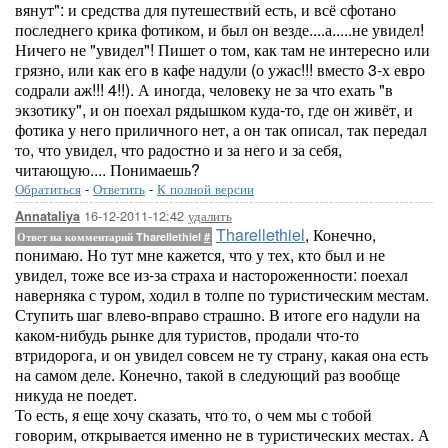
вянут": и средства для путешествий есть, и всё сфотано
последнего крика фотиком, и был он везде....а.....не увидел!
Ничего не "увидел"! Пишет о том, как там не интересно или
грязно, или как его в кафе надули (о ужас!!! вместо 3-х евро
содрали аж!!! 4!!). А иногда, человеку не за что ехать "в
экзотику", и он поехал рядышком куда-то, где он живёт, и
фотика у него приличного нет, а он так описал, так передал
то, что увидел, что радостно и за него и за себя,
читающую.... Понимаешь?
Обратиться
-
Ответить
-
К полной версии
16-12-2011-12:42
удалить
Annataliya
Tharellethiel
, Конечно,
Ответ на комментарий Tharellethiel
#
понимаю. Но тут мне кажется, что у тех, кто был и не
увидел, тоже все из-за страха и настороженности: поехал
наверняка с туром, ходил в толпе по туристическим местам.
Ступить шаг влево-вправо страшно. В итоге его надули на
каком-нибудь рынке для туристов, продали что-то
втридорога, и он увидел совсем не ту страну, какая она есть
на самом деле. Конечно, такой в следующий раз вообще
никуда не поедет.
То есть, я еще хочу сказать, что то, о чем мы с тобой
говорим, открывается именно не в туристических местах. А