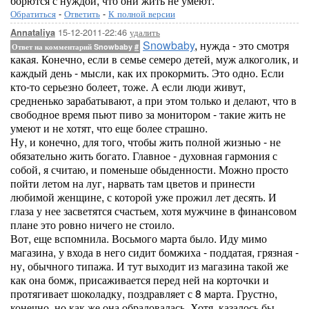
борются с нуждой, что они жить не умеют.
Обратиться
-
Ответить
-
К полной версии
15-12-2011-22:46
удалить
Annataliya
Snowbaby
, нужда - это смотря
Ответ на комментарий Snowbaby
#
какая. Конечно, если в семье семеро детей, муж алкоголик, и
каждый день - мысли, как их прокормить. Это одно. Если
кто-то серьезно болеет, тоже. А если люди живут,
средненько зарабатывают, а при этом только и делают, что в
свободное время пьют пиво за монитором - такие жить не
умеют и не хотят, что еще более страшно.
Ну, и конечно, для того, чтобы жить полной жизнью - не
обязательно жить богато. Главное - духовная гармония с
собой, я считаю, и поменьше обыденности. Можно просто
пойти летом на луг, нарвать там цветов и принести
любимой женщине, с которой уже прожил лет десять. И
глаза у нее засветятся счастьем, хотя мужчине в финансовом
плане это ровно ничего не стоило.
Вот, еще вспомнила. Восьмого марта было. Иду мимо
магазина, у входа в него сидит бомжиха - поддатая, грязная -
ну, обычного типажа. И тут выходит из магазина такой же
как она бомж, присаживается перед ней на корточки и
протягивает шоколадку, поздравляет с 8 марта. Грустно,
конечно, но как же она обрадовалась. Хотя, казалось бы,