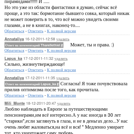
пирамидами!!!!!! И .....
Но это уже из области фантастики я думаю, сейчас всё
проще, а это так: бормотание бывшего совка, который никак
не может поверить в то, что всё можно увидеть своими
глазами, а не в книгах, наконец-то....
Обратиться
-
Ответить
-
К полной версии
16-12-2011-12:58
удалить
Annataliya
Может, ты и права. :)
Ответ на комментарий Tharellethiel
#
Обратиться
-
Ответить
-
К полной версии
17-12-2011-11:32
удалить
Lapus_ka
Сильно, жизнеутверждающе!
Обратиться
-
Ответить
-
К полной версии
17-12-2011-11:35
удалить
Annataliya
Согласна! Я тоже почувствовала
Ответ на комментарий Lapus_ka
#
прилив оптимизма после того, как прочитала.
Обратиться
-
Ответить
-
К полной версии
18-12-2011-20:47
удалить
Mili_Monte
Люблю наблюдать в Европе за путешествующими
пенсионерами,им всё интересно.А у нас иногда в 30 лет
"старики",если заглянуть в глаза, и не в деньгах дело...У нас
очень любят жаловаться,на всё и вся! " Медленно умирает
тот, кто уничтожает саму любовь,