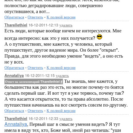
полностью деградировавшие люди, совершенно
опустившиеся, а вот...
Обратиться
-
Ответить
-
К полной версии
16-12-2011-12:13
удалить
Tharellethiel
Есть люди, которые вообще ничем не интересуются. Мне
всегда интересно: как это у них получается?
А о путешествиях, мне кажется, у человека, который
путешествует, другое видение мира. Он более "открыт".
Правда, для этого необходимо умение "видеть", а оно есть
не у всех.
Обратиться
-
Ответить
-
К полной версии
16-12-2011-12:15
удалить
Annataliya
Ты знаешь, мне кажется, у
Ответ на комментарий Tharellethiel
#
большинства как раз это есть, но многие почему-то боятся
сделать первый шаг. И вот тут я уже теряюсь, почему так?
А что касается открытости, то ты права абсолютно. После
путешествия начинаешь на все смотреть совсем по-другому.
Обратиться
-
Ответить
-
К полной версии
16-12-2011-12:33
удалить
Tharellethiel
Annataliya
, Первый шаг в смысле умения видеть? Я тут
имела в виду тех, кто, Боже мой, иной раз читаешь: "уши