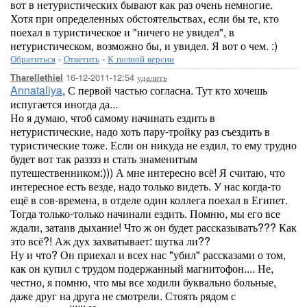
вот в нетуристических бывают как раз очень немногие.
Хотя при определенных обстоятельствах, если бы те, кто
поехал в туристическое и "ничего не увидел", в
нетуристическом, возможно бы, и увидел. Я вот о чем. :)
Обратиться
-
Ответить
-
К полной версии
16-12-2011-12:54
удалить
Tharellethiel
Annataliya
, С первой частью согласна. Тут кто хочешь
испугается иногда да...
Но я думаю, чтоб самому начинать ездить в
нетуристические, надо хоть пару-тройку раз съездить в
туристические тоже. Если он никуда не ездил, то ему трудно
будет вот так разззз и стать знаменитым
путешественником:))) А мне интересно всё! Я считаю, что
интересное есть везде, надо только видеть. У нас когда-то
ещё в сов-времена, в отделе один коллега поехал в Египет.
Тогда только-только начинали ездить. Помню, мы его все
ждали, затаив дыхание! Что ж он будет рассказывать??? Как
это всё?! Аж дух захватывает: шутка ли??
Ну и что? Он приехал и всех нас "убил" рассказами о том,
как он купил с трудом подержанный магнитофон.... Не,
честно, я помню, что мы все ходили буквально больные,
даже друг на друга не смотрели. Стоять рядом с