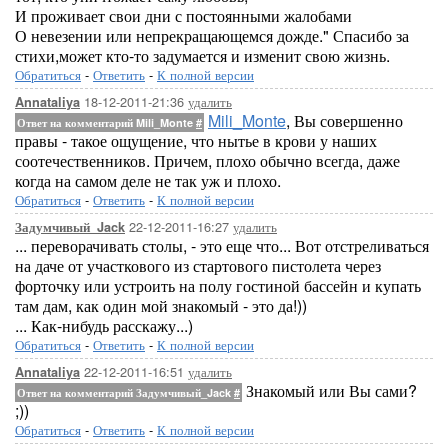
И проживает свои дни с постоянными жалобами
О невезении или непрекращающемся дожде." Спасибо за
стихи,может кто-то задумается и изменит свою жизнь.
Обратиться
-
Ответить
-
К полной версии
18-12-2011-21:36
удалить
Annataliya
Mili_Monte
, Вы совершенно
Ответ на комментарий Mili_Monte
#
правы - такое ощущение, что нытье в крови у наших
соотечественников. Причем, плохо обычно всегда, даже
когда на самом деле не так уж и плохо.
Обратиться
-
Ответить
-
К полной версии
22-12-2011-16:27
удалить
Задумчивый_Jack
... переворачивать столы, - это еще что... Вот отстреливаться
на даче от участкового из стартового пистолета через
форточку или устроить на полу гостиной бассейн и купать
там дам, как один мой знакомый - это да!))
... Как-нибудь расскажу...)
Обратиться
-
Ответить
-
К полной версии
22-12-2011-16:51
удалить
Annataliya
Знакомый или Вы сами?
Ответ на комментарий Задумчивый_Jack
#
;))
Обратиться
-
Ответить
-
К полной версии