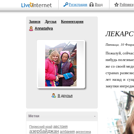
Регистрация
Вход
Рейтинги
Записи
Друзья
Комментарии
Annataliya
ЛЕКАРС
Пятница, 10 Февра
Пожалуй, сейчас
нибудь полезные
же со своей мед
странах развела
лет назад и су
закупки ингреди
В друзья
Метки
-
австрия
Пермский край
азербайджан
албания
аргентина