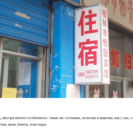
д, внутри ничего особенного: такие же стеллажи, полочки и ящички, как у нас,
тки, мази, бинты, пластыри.