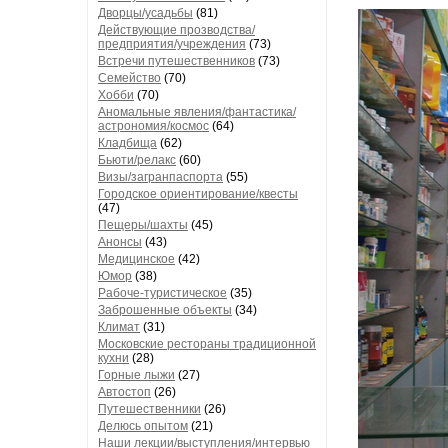
Дворцы/усадьбы
(81)
Действующие прозводства/
предприятия/учреждения
(73)
Встречи путешественников
(73)
Семейство
(70)
Хобби
(70)
Аномальные явления/фантастика/
астрономия/космос
(64)
Кладбища
(62)
Бьюти/релакс
(60)
Визы/загранпаспорта
(55)
Городское ориентирование/квесты
(47)
Пещеры/шахты
(45)
Анонсы
(43)
Медицинское
(42)
Юмор
(38)
Рабоче-туристическое
(35)
Заброшенные объекты
(34)
Климат
(31)
Московские рестораны традиционной
кухни
(28)
Горные лыжи
(27)
Автостоп
(26)
Путешественники
(26)
Делюсь опытом
(21)
Наши лекции/выступления/интервью