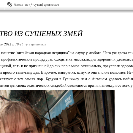
Авось
из (+ сутки) дневников
ТВО ИЗ СУШЕНЫХ ЗМЕЙ
ля 2012 г. 10:15
+ в цитатник
 понятие "китайская народная медицина" на слуху у любого. Чего уж греха таи
 профилактические процедуры, сходить на массажик для здоровья и удовольст
ициной, хоть и не признанной до сих пор в мире официально, преуспели здоров
сь просто тьма-тьмущая. Впрочем, наверняка, кому-то она вполне помогает. Не 
ществует с тех самых пор. Будучи в Гуанчжоу нам с Антоном удалось побы
ентов для своих экзотических снадобий съезжаются врачи и аптекари со всех у