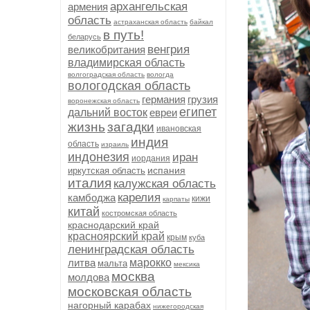
архангельская
армения
область
астраханская область
байкал
в путь!
беларусь
венгрия
великобритания
владимирская область
волгоградская область
вологда
вологодская область
германия
грузия
воронежская область
египет
дальний восток
евреи
жизнь
загадки
ивановская
индия
область
израиль
индонезия
иран
иордания
испания
иркутская область
италия
калужская область
карелия
камбоджа
кижи
карпаты
китай
костромская область
краснодарский край
красноярский край
крым
куба
ленинградская область
литва
марокко
мальта
мексика
москва
молдова
московская область
нагорный карабах
нижегородская