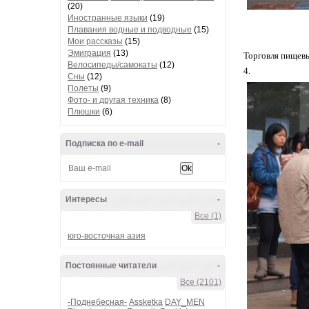
(20)
Иностранные языки
(19)
Плавания водные и подводные
(15)
Мои рассказы
(15)
Эмиграция
(13)
Торговля пищев
Велосипеды/самокаты
(12)
4.
Сны
(12)
Полеты
(9)
Фото- и другая техника
(8)
Плюшки
(6)
Подписка по e-mail
-
Интересы
-
Все (1)
юго-восточная азия
Постоянные читатели
-
Все (2101)
-Поднебесная-
Assketka
DAY_MEN