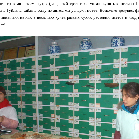
и травами и чаем внутри (да-да, чай здесь тоже можно купить в аптеках). П
 в Гуйлине, зайдя в одну из аптек, мы увидели нечто. Несколько девушек-ф
 высыпали на них в несколько кучек разных сухих растений, цветов и яго
ва!