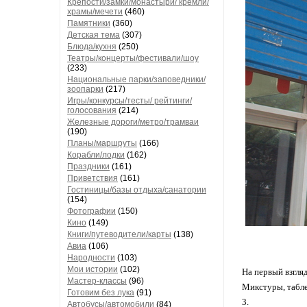
Крепости/замки/монастыри/ кремли/
храмы/мечети
(460)
Памятники
(360)
Детская тема
(307)
Блюда/кухня
(250)
Театры/концерты/фестивали/шоу
(233)
Национальные парки/заповедники/
зоопарки
(217)
Игры/конкурсы/тесты/ рейтинги/
голосования
(214)
Железные дороги/метро/трамваи
(190)
Планы/маршруты
(166)
Корабли/лодки
(162)
Праздники
(161)
Приветствия
(161)
Гостиницы/базы отдыха/санатории
(154)
Фотографии
(150)
Кино
(149)
Книги/путеводители/карты
(138)
Авиа
(106)
Народности
(103)
Мои истории
(102)
На первый взгля
Мастер-классы
(96)
Микстуры, табле
Готовим без лука
(91)
3.
Автобусы/автомобили
(84)