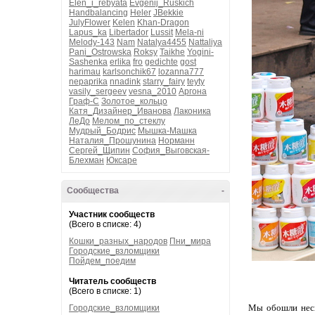
Elen_i_rebyata
Evgenij_Ruskich
Handbalancing
Heler
JBekkie
JulyFlower
Kelen
Khan-Dragon
Lapus_ka
Libertador
Lussit
Mela-ni
Melody-143
Nam
Natalya4455
Nattaliya
Pani_Ostrowska
Roksy
Taikhe
Yogini-
Sashenka
erlika
fro
gedichte
gost
harimau
karlsonchik67
lozanna777
nepaprika
nnadink
starry_fairy
teyty
vasily_sergeev
vesna_2010
Аргона
Граф-С
Золотое_кольцо
Катя_Дизайнер_Иванова
Лаконика
ЛеДо
Мелом_по_стеклу
Мудрый_Бодрис
Мышка-Машка
Наталия_Прошунина
Норманн
Сергей_Щипин
София_Выговская-
Блехман
Юксаре
Сообщества
-
Участник сообществ
(Всего в списке: 4)
Кошки_разных_народов
Пни_мира
Городские_взломщики
Пойдем_поедим
Читатель сообществ
(Всего в списке: 1)
Мы обошли неск
Городские_взломщики