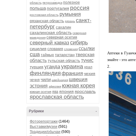
полезное
область
петрозаводск
россия
польша
португалия
румыния
ростовская область
санкт-
рязанская область
рязань
петербург
сахалин
сахалинская область
северная
северная осетия
македония
сибирь
северный кавказ
ссылки
сицилия
словакия
словения
Аптеки в Гуанчж
сша
тверская
татарстан
таймыр
знайте - это апте
область
тунис
тульская область
украина
уганда
2.
турция
урал
финляндия
франция
чехия
швеция
чили
чечня
швейцария
южная корея
эстония
эфиопия
япония
ярославль
ява
южная осетия
ярославская область
Рубрики
-
Фоторепортажи
(1464)
Выставки/музеи
(591)
Традиции/обычаи
(590)