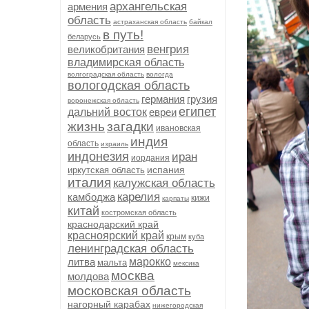
архангельская
армения
область
астраханская область
байкал
в путь!
беларусь
венгрия
великобритания
владимирская область
волгоградская область
вологда
вологодская область
германия
грузия
воронежская область
египет
дальний восток
евреи
жизнь
загадки
ивановская
индия
область
израиль
индонезия
иран
иордания
испания
иркутская область
италия
калужская область
карелия
камбоджа
кижи
карпаты
китай
костромская область
краснодарский край
красноярский край
крым
куба
ленинградская область
литва
марокко
мальта
мексика
москва
молдова
московская область
нагорный карабах
нижегородская