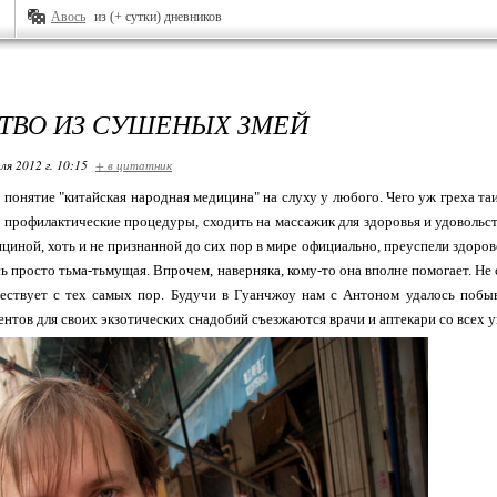
Авось
из (+ сутки) дневников
ТВО ИЗ СУШЕНЫХ ЗМЕЙ
ля 2012 г. 10:15
+ в цитатник
 понятие "китайская народная медицина" на слуху у любого. Чего уж греха таи
 профилактические процедуры, сходить на массажик для здоровья и удовольст
ициной, хоть и не признанной до сих пор в мире официально, преуспели здоров
сь просто тьма-тьмущая. Впрочем, наверняка, кому-то она вполне помогает. Не 
ществует с тех самых пор. Будучи в Гуанчжоу нам с Антоном удалось побы
ентов для своих экзотических снадобий съезжаются врачи и аптекари со всех у