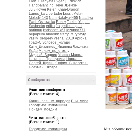
Elen_i_rebyata
Evgenij_Ruskich
Handbalancing
Heler
JBekkie
JulyFlower
Kelen
Khan-Dragon
Lapus_ka
Libertador
Lussit
Mela-ni
Melody-143
Nam
Natalya4455
Nattaliya
Pani_Ostrowska
Roksy
Taikhe
Yogini-
Sashenka
erlika
fro
gedichte
gost
harimau
karlsonchik67
lozanna777
nepaprika
nnadink
starry_fairy
teyty
vasily_sergeev
vesna_2010
Аргона
Граф-С
Золотое_кольцо
Катя_Дизайнер_Иванова
Лаконика
ЛеДо
Мелом_по_стеклу
Мудрый_Бодрис
Мышка-Машка
Наталия_Прошунина
Норманн
Сергей_Щипин
София_Выговская-
Блехман
Юксаре
Сообщества
-
Участник сообществ
(Всего в списке: 4)
Кошки_разных_народов
Пни_мира
Городские_взломщики
Пойдем_поедим
Читатель сообществ
(Всего в списке: 1)
Мы обошли неск
Городские_взломщики