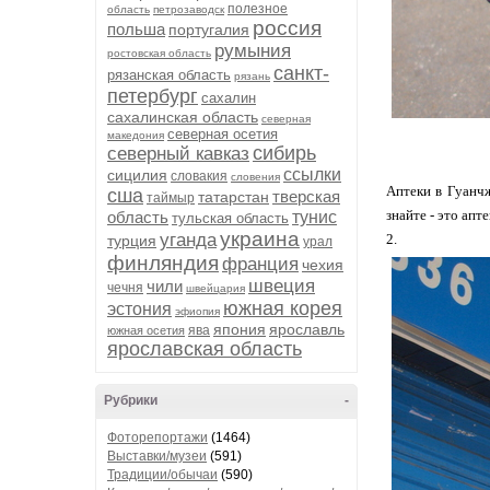
полезное
область
петрозаводск
россия
польша
португалия
румыния
ростовская область
санкт-
рязанская область
рязань
петербург
сахалин
сахалинская область
северная
северная осетия
македония
сибирь
северный кавказ
ссылки
сицилия
словакия
словения
Аптеки в Гуанчж
сша
тверская
татарстан
таймыр
знайте - это апте
область
тунис
тульская область
украина
уганда
2.
турция
урал
финляндия
франция
чехия
швеция
чили
чечня
швейцария
южная корея
эстония
эфиопия
япония
ярославль
ява
южная осетия
ярославская область
Рубрики
-
Фоторепортажи
(1464)
Выставки/музеи
(591)
Традиции/обычаи
(590)