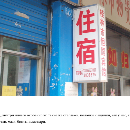
д, внутри ничего особенного: такие же стеллажи, полочки и ящички, как у нас,
тки, мази, бинты, пластыри.