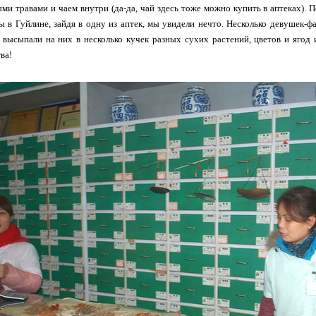
и травами и чаем внутри (да-да, чай здесь тоже можно купить в аптеках). П
 в Гуйлине, зайдя в одну из аптек, мы увидели нечто. Несколько девушек-ф
 высыпали на них в несколько кучек разных сухих растений, цветов и яго
ва!