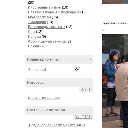
(20)
Иностранные языки
(19)
Плавания водные и подводные
(15)
Мои рассказы
(15)
Эмиграция
(13)
Торговля пищев
Велосипеды/самокаты
(12)
4.
Сны
(12)
Полеты
(9)
Фото- и другая техника
(8)
Плюшки
(6)
Подписка по e-mail
-
Интересы
-
Все (1)
юго-восточная азия
Постоянные читатели
-
Все (2101)
-Поднебесная-
Assketka
DAY_MEN