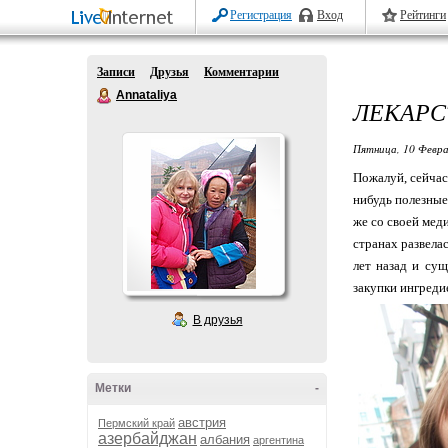
Регистрация
Вход
Рейтинги
Записи
Друзья
Комментарии
Annataliya
ЛЕКАРС
Пятница, 10 Февра
Пожалуй, сейчас
нибудь полезные
же со своей мед
странах развела
лет назад и су
закупки ингреди
В друзья
Метки
-
австрия
Пермский край
азербайджан
албания
аргентина