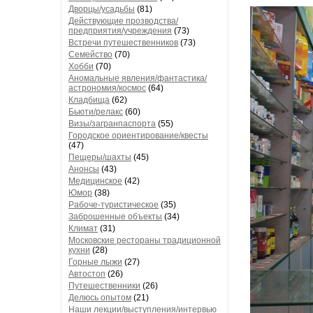
Дворцы/усадьбы
(81)
Действующие прозводства/
предприятия/учреждения
(73)
Встречи путешественников
(73)
Семейство
(70)
Хобби
(70)
Аномальные явления/фантастика/
астрономия/космос
(64)
Кладбища
(62)
Бьюти/релакс
(60)
Визы/загранпаспорта
(55)
Городское ориентирование/квесты
(47)
Пещеры/шахты
(45)
Анонсы
(43)
Медицинское
(42)
Юмор
(38)
Рабоче-туристическое
(35)
Заброшенные объекты
(34)
Климат
(31)
Московские рестораны традиционной
кухни
(28)
Горные лыжи
(27)
Автостоп
(26)
Путешественники
(26)
Делюсь опытом
(21)
Наши лекции/выступления/интервью