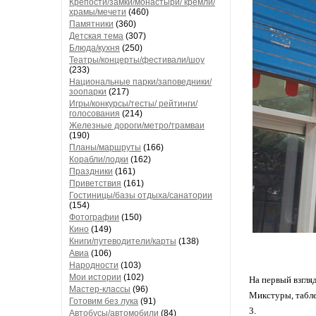
Крепости/замки/монастыри/ кремли/
храмы/мечети
(460)
Памятники
(360)
Детская тема
(307)
Блюда/кухня
(250)
Театры/концерты/фестивали/шоу
(233)
Национальные парки/заповедники/
зоопарки
(217)
Игры/конкурсы/тесты/ рейтинги/
голосования
(214)
Железные дороги/метро/трамваи
(190)
Планы/маршруты
(166)
Корабли/лодки
(162)
Праздники
(161)
Приветствия
(161)
Гостиницы/базы отдыха/санатории
(154)
Фотографии
(150)
Кино
(149)
Книги/путеводители/карты
(138)
Авиа
(106)
Народности
(103)
Мои истории
(102)
На первый взгля
Мастер-классы
(96)
Микстуры, табле
Готовим без лука
(91)
3.
Автобусы/автомобили
(84)