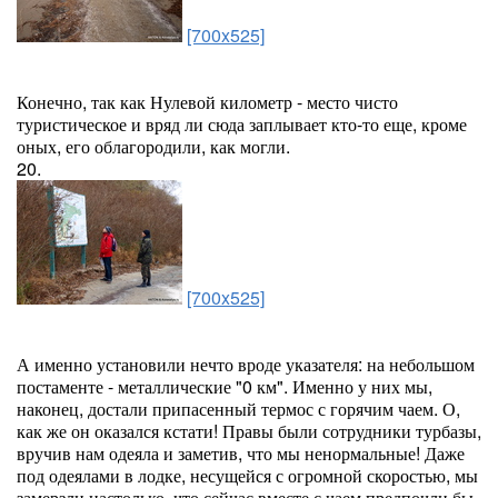
[700x525]
Конечно, так как Нулевой километр - место чисто
туристическое и вряд ли сюда заплывает кто-то еще, кроме
оных, его облагородили, как могли.
20.
[700x525]
А именно установили нечто вроде указателя: на небольшом
постаменте - металлические "0 км". Именно у них мы,
наконец, достали припасенный термос с горячим чаем. О,
как же он оказался кстати! Правы были сотрудники турбазы,
вручив нам одеяла и заметив, что мы ненормальные! Даже
под одеялами в лодке, несущейся с огромной скоростью, мы
замерзли настолько, что сейчас вместе с чаем предпочли бы