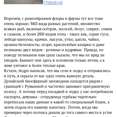
[700x514]
Впрочем, с разнообразием флоры и фауны тут все тоже
очень хорошо: 563 вида разных растений, множество
всяких рыб, включая осётров, лососей, белуг, севрюг, сомов
и сазанов, и более 200 видов птиц - таких как, серые гуси,
лебеди-шипуны, крачки, лысухи, утки, цапли, чайки,
орланы-белохвосты, огари, краснозобые казарки и даже
пеликаны двух видов - розовые и кудрявые. Правда, по
поводу пеликанов нам сразу сказали, что мы их вряд ли
увидим. Бывают они здесь в основном только летом, а к
зиме улетают в более теплые края.
Кстати, бодро написав, что мы сели в лодку и отправились
в путь, я скрыла от вас одну очень важную деталь.
Дунайский биосферный заповедник находится рядом с
границей с Румынией и частично занимает приграничную
полосу. А потому перед посадкой в лодку у нас потребовали
паспорта, девушка - сотрудница турбазы тщательно
переписала наши данные в какой-то специальный бланк, а
затем отдала его нашему капитану. Потом, когда мы
примерно через полчаса дошли до того самого места в устье