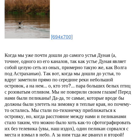
[694x700]
Когда мы уже почти дошли до самого устья Дуная (а,
точнее, одного из его каналов, так как устье Дуная являет
собой целую сеть из оных, примерно такую же, как Волга
под Астраханью). Так вот, когда мы дошли до устья, то
вдруг заметили прямо по середине реки небольшой
островок, а на нем... о, кто это?... пара больших белых птиц
с розоватым отливом. Мы не поверили своим глазам! Перед
нами были пеликаны! Да-да, те самые, которые вроде бы
должны были улететь на зимовку в теплые края, но почему-
то остались. Мы стали по-тихонечку приближаться к
островку, но, когда расстояние между нами и пеликанами
стало таким, что можно было хоть как-то сфотографировать
их без телевика (увы, наш издох), один пеликан сорвался с
места и взмыл в небо. А за ним туда же рванул и второй!