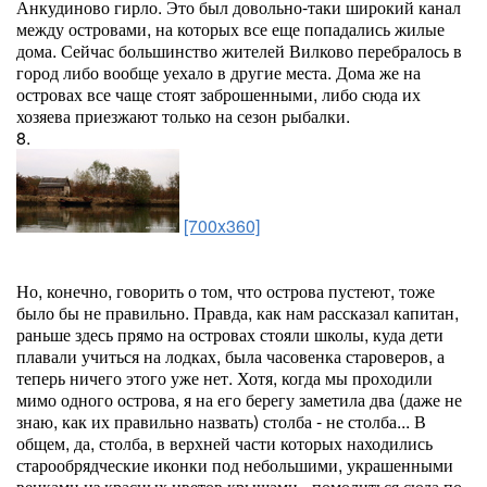
Анкудиново гирло. Это был довольно-таки широкий канал
между островами, на которых все еще попадались жилые
дома. Сейчас большинство жителей Вилково перебралось в
город либо вообще уехало в другие места. Дома же на
островах все чаще стоят заброшенными, либо сюда их
хозяева приезжают только на сезон рыбалки.
8.
[700x360]
Но, конечно, говорить о том, что острова пустеют, тоже
было бы не правильно. Правда, как нам рассказал капитан,
раньше здесь прямо на островах стояли школы, куда дети
плавали учиться на лодках, была часовенка староверов, а
теперь ничего этого уже нет. Хотя, когда мы проходили
мимо одного острова, я на его берегу заметила два (даже не
знаю, как их правильно назвать) столба - не столба... В
общем, да, столба, в верхней части которых находились
старообрядческие иконки под небольшими, украшенными
венками из красных цветов крышами - помолиться сюда по-