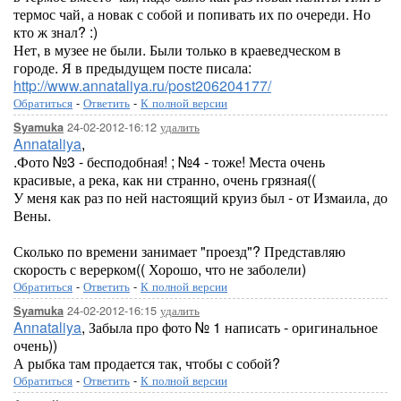
термос чай, а новак с собой и попивать их по очереди. Но
кто ж знал? :)
Нет, в музее не были. Были только в краеведческом в
городе. Я в предыдущем посте писала:
http://www.annataliya.ru/post206204177/
Обратиться
-
Ответить
-
К полной версии
24-02-2012-16:12
удалить
Syamuka
Annataliya
,
.Фото №3 - бесподобная! ; №4 - тоже! Места очень
красивые, а река, как ни странно, очень грязная((
У меня как раз по ней настоящий круиз был - от Измаила, до
Вены.
Сколько по времени занимает "проезд"? Представляю
скорость с верерком(( Хорошо, что не заболели)
Обратиться
-
Ответить
-
К полной версии
24-02-2012-16:15
удалить
Syamuka
Annataliya
, Забыла про фото № 1 написать - оригинальное
очень))
А рыбка там продается так, чтобы с собой?
Обратиться
-
Ответить
-
К полной версии