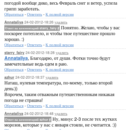
погодой вообще дико, весь Февраль снег и ветер, успела
грипп заработать.
Обратиться
-
Ответить
-
К полной версии
24-02-2012-18:26
удалить
Annataliya
Понятно. Желаю, чтобы у вас
Ответ на комментарий starry_fairy
#
поскорее потеплело, и чтобы твое путешествие прошло
хорошо. :)
Обратиться
-
Ответить
-
К полной версии
24-02-2012-18:28
удалить
starry_fairy
Annataliya
, Благодарю, от души. Фотки точно будут
замечательные ведь едем в раю.
Обратиться
-
Ответить
-
К полной версии
24-02-2012-18:37
удалить
azhur
Наташ, нулевая температура, по-моему, только второй
день:))
Впрочем, таким отважным путешественникам никакая
погода не страшна!
Обратиться
-
Ответить
-
К полной версии
24-02-2012-18:48
удалить
Annataliya
Ну, минус 2-3 после тех жутких
Ответ на комментарий azhur
#
морозов, которые у нас с января стояли, не считается. :))