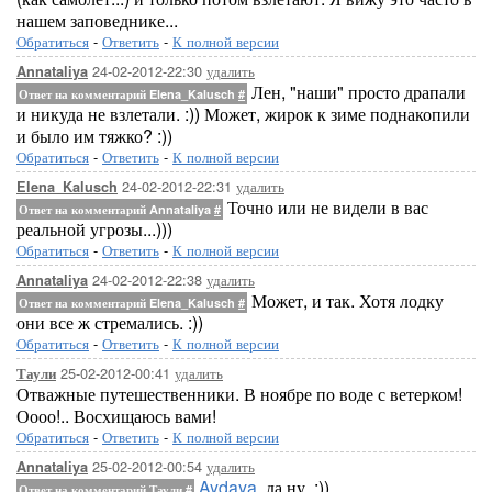
нашем заповеднике...
Обратиться
-
Ответить
-
К полной версии
24-02-2012-22:30
удалить
Annataliya
Лен, "наши" просто драпали
Ответ на комментарий Elena_Kalusch
#
и никуда не взлетали. :)) Может, жирок к зиме поднакопили
и было им тяжко? :))
Обратиться
-
Ответить
-
К полной версии
24-02-2012-22:31
удалить
Elena_Kalusch
Точно или не видели в вас
Ответ на комментарий Annataliya
#
реальной угрозы...)))
Обратиться
-
Ответить
-
К полной версии
24-02-2012-22:38
удалить
Annataliya
Может, и так. Хотя лодку
Ответ на комментарий Elena_Kalusch
#
они все ж стремались. :))
Обратиться
-
Ответить
-
К полной версии
25-02-2012-00:41
удалить
Таули
Отважные путешественники. В ноябре по воде с ветерком!
Оооо!.. Восхищаюсь вами!
Обратиться
-
Ответить
-
К полной версии
25-02-2012-00:54
удалить
Annataliya
Aydaya
, да ну. :))
Ответ на комментарий Таули
#