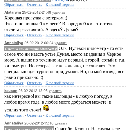
Обратиться
-
Ответить
-
К полной версии
25-02-2012-21:48
удалить
Afatarwm
Хорошая прогулка с ветерком :)
Что-то не поняла 0 км чего? В городах 0 км - это точка
отсчета расстояний. А здесь? Дуная?
Обратиться
-
Ответить
-
К полной версии
26-02-2012-00:24
удалить
Annataliya
Оль, Нулевой километр - то есть,
Ответ на комментарий Afatarwm
#
самое что ни наесть устье Дуная, место впадения в Черное
море. А выше по течению идут первый, второй, сотый и т.д.
километры. Но географы так, конечно, не считают. Это
специально для туристов придумали. Но, на мой взгляд, все
равно прикольно. :)
Обратиться
-
Ответить
-
К полной версии
26-02-2012-13:05
удалить
ksuson
как интересно! вы такие молодцы - в любую погоду, в
любое время года, в любое место добраться можете! и
усилия того стоят!
Обратиться
-
Ответить
-
К полной версии
26-02-2012-15:16
удалить
Annataliya
Спасибо, Ксюша. На самом деле,
Ответ на комментарий ksuson
#