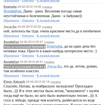
Обратиться
-
Ответить
-
К полной версии
24-02-2012-19:39
удалить
Syamuka
Annataliya
, Даню - рано. Весенняя погода самая
неустойчивая и болезненная. Даню - к бабушке))
Обратиться
-
Ответить
-
К полной версии
24-02-2012-20:22
удалить
Эдель-Ка
оой, хотелось бы туда. очень красивое место,да и необычное
Обратиться
-
Ответить
-
К полной версии
24-02-2012-20:51
удалить
Annataliya
Syamuka
, да на один день без
Ответ на комментарий Syamuka
#
ночевки пока. Просто в какое-нибудь интересное место. :)
Обратиться
-
Ответить
-
К полной версии
24-02-2012-20:51
удалить
Annataliya
Эдель-Ка
, это да, летом, думаю,
Ответ на комментарий Эдель-Ка
#
там особенно классно.
Обратиться
-
Ответить
-
К полной версии
24-02-2012-22:19
удалить
Elena_Kalusch
Спасибо, Наташ, за ноябрьскую экскурсию! Прохладно
было...))) Я в этих местах была летом, "монумента" с нулём
тогда ещё не было, но зато было значительно теплее...))) А
гуси и лебеди, прежде чем взлететь, разбегаются по воде
(как самолёт...) и только потом взлетают. Я вижу это часто в