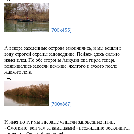
[700x455]
А вскоре заселенные острова закончились, и мы вошли в
зону строгой охраны заповедника. Пейзаж здесь сильно
изменился. По обе стороны Анкудинова гирла теперь
возвышались заросли камыша, желтого и сухого после
жаркого лета.
14.
[700x387]
И именно тут мы впервые увидели заповедных птиц.
- Смотрите, вон там за камышами! - неожиданно воскликнул
капитан. - Орлан-белохвост!