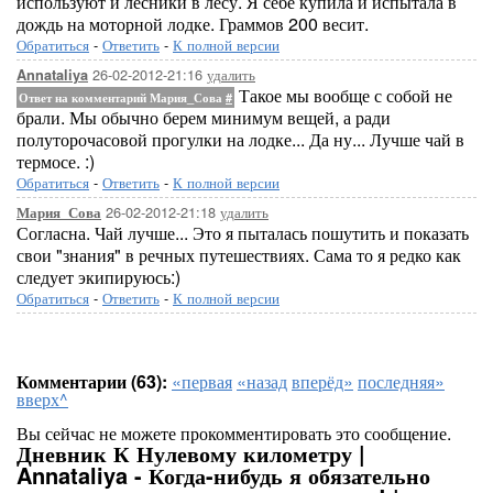
используют и лесники в лесу. Я себе купила и испытала в
дождь на моторной лодке. Граммов 200 весит.
Обратиться
-
Ответить
-
К полной версии
26-02-2012-21:16
удалить
Annataliya
Такое мы вообще с собой не
Ответ на комментарий Мария_Сова
#
брали. Мы обычно берем минимум вещей, а ради
полуторочасовой прогулки на лодке... Да ну... Лучше чай в
термосе. :)
Обратиться
-
Ответить
-
К полной версии
26-02-2012-21:18
удалить
Мария_Сова
Согласна. Чай лучше... Это я пыталась пошутить и показать
свои "знания" в речных путешествиях. Сама то я редко как
следует экипируюсь:)
Обратиться
-
Ответить
-
К полной версии
Комментарии (63):
«первая
«назад
вперёд»
последняя»
вверх^
Вы сейчас не можете прокомментировать это сообщение.
Дневник К Нулевому километру |
Annataliya - Когда-нибудь я обязательно