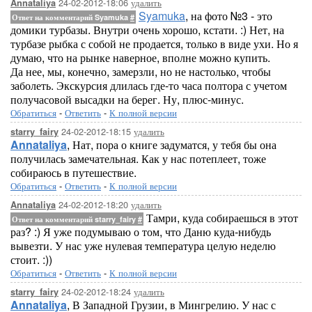
24-02-2012-18:06
удалить
Annataliya
Syamuka
, на фото №3 - это
Ответ на комментарий Syamuka
#
домики турбазы. Внутри очень хорошо, кстати. :) Нет, на
турбазе рыбка с собой не продается, только в виде ухи. Но я
думаю, что на рынке наверное, вполне можно купить.
Да нее, мы, конечно, замерзли, но не настолько, чтобы
заболеть. Экскурсия длилась где-то часа полтора с учетом
получасовой высадки на берег. Ну, плюс-минус.
Обратиться
-
Ответить
-
К полной версии
24-02-2012-18:15
удалить
starry_fairy
Annataliya
, Нат, пора о книге задуматся, у тебя бы она
получилась замечательная. Как у нас потеплеет, тоже
собираюсь в путешествие.
Обратиться
-
Ответить
-
К полной версии
24-02-2012-18:20
удалить
Annataliya
Тамри, куда собираешься в этот
Ответ на комментарий starry_fairy
#
раз? :) Я уже подумываю о том, что Даню куда-нибудь
вывезти. У нас уже нулевая температура целую неделю
стоит. :))
Обратиться
-
Ответить
-
К полной версии
24-02-2012-18:24
удалить
starry_fairy
Annataliya
, В Западной Грузии, в Мингрелию. У нас с