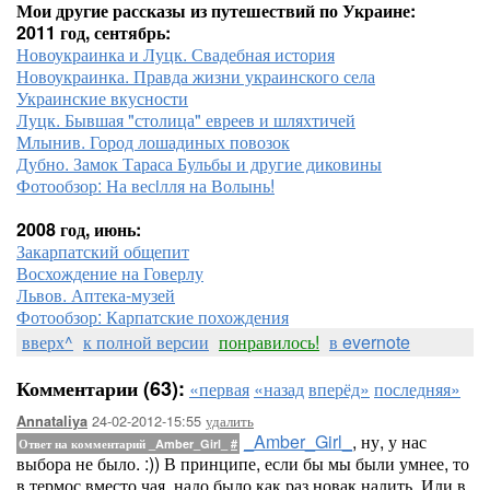
Мои другие рассказы из путешествий по Украине:
2011 год, сентябрь:
Новоукраинка и Луцк. Свадебная история
Новоукраинка. Правда жизни украинского села
Украинские вкусности
Луцк. Бывшая "столица" евреев и шляхтичей
Млынив. Город лошадиных повозок
Дубно. Замок Тараса Бульбы и другие диковины
Фотообзор: На весiлля на Волынь!
2008 год, июнь:
Закарпатский общепит
Восхождение на Говерлу
Львов. Аптека-музей
Фотообзор: Карпатские похождения
вверх^
к полной версии
понравилось!
в evernote
Комментарии (63):
«первая
«назад
вперёд»
последняя»
24-02-2012-15:55
удалить
Annataliya
_Amber_Girl_
, ну, у нас
Ответ на комментарий _Amber_Girl_
#
выбора не было. :)) В принципе, если бы мы были умнее, то
в термос вместо чая, надо было как раз новак налить. Или в