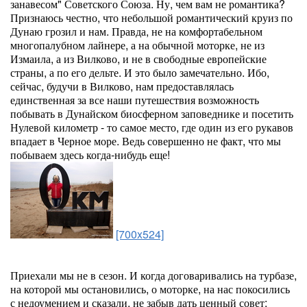
занавесом" Советского Союза. Ну, чем вам не романтика?
Признаюсь честно, что небольшой романтический круиз по
Дунаю грозил и нам. Правда, не на комфортабельном
многопалубном лайнере, а на обычной моторке, не из
Измаила, а из Вилково, и не в свободные европейские
страны, а по его дельте. И это было замечательно. Ибо,
сейчас, будучи в Вилково, нам предоставлялась
единственная за все наши путешествия возможность
побывать в Дунайском биосферном заповеднике и посетить
Нулевой километр - то самое место, где один из его рукавов
впадает в Черное море. Ведь совершенно не факт, что мы
побываем здесь когда-нибудь еще!
[700x524]
Приехали мы не в сезон. И когда договаривались на турбазе,
на которой мы остановились, о моторке, на нас покосились
с недоумением и сказали, не забыв дать ценный совет: