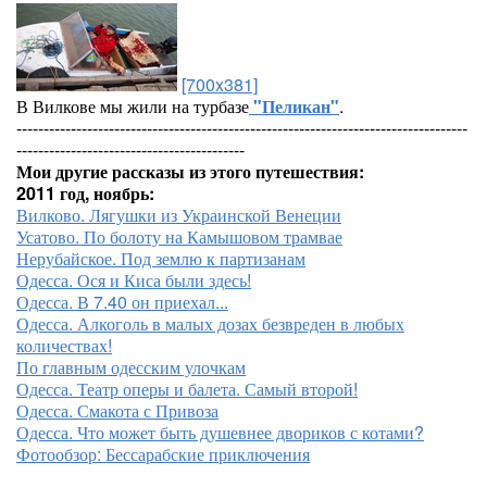
[700x381]
В Вилкове мы жили на турбазе
"Пеликан"
.
-----------------------------------------------------------------------------------
------------------------------------------
Мои другие рассказы из этого путешествия:
2011 год, ноябрь:
Вилково. Лягушки из Украинской Венеции
Усатово. По болоту на Камышовом трамвае
Нерубайское. Под землю к партизанам
Одесса. Ося и Киса были здесь!
Одесса. В 7.40 он приехал...
Одесса. Алкоголь в малых дозах безвреден в любых
количествах!
По главным одесским улочкам
Одесса. Театр оперы и балета. Самый второй!
Одесса. Смакота с Привоза
Одесса. Что может быть душевнее двориков с котами?
Фотообзор: Бессарабские приключения