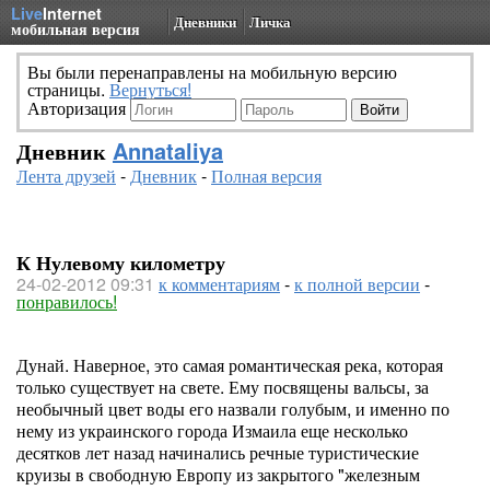
Live
Internet
Дневники
Личка
мобильная версия
Вы были перенаправлены на мобильную версию
страницы.
Вернуться!
Авторизация
Дневник
Annataliya
Лента друзей
-
Дневник
-
Полная версия
К Нулевому километру
24-02-2012 09:31
к комментариям
-
к полной версии
-
понравилось!
Дунай. Наверное, это самая романтическая река, которая
только существует на свете. Ему посвящены вальсы, за
необычный цвет воды его назвали голубым, и именно по
нему из украинского города Измаила еще несколько
десятков лет назад начинались речные туристические
круизы в свободную Европу из закрытого "железным