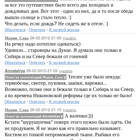
за все это путешествие было всего два холодных и
дождливых дня. Вот этот - один из них, да и то после обеда
вышло солнце и стало тепло. :)
Что делать, если дождь? Не сидеть же в отеле. :)
Обратиться
-
Ответить
-
К полной версии
26-02-2012-21:00
удалить
Мария_Сова
На речку надо потеплее одеваться:)
Удивило... староверы на Дунае. Я думала они только в
Сибирь и на Север бежали от гонений
Обратиться
-
Ответить
-
К полной версии
26-02-2012-21:03
удалить
Annataliya
Теплее уже было некуда:
Ответ на комментарий Мария_Сова
#
термобелье, свитер, пуховик, шапки, варежки...
Возможно, позже они и бежали только в Сибирь и на Север,
а во времена Никоновской реформы где их только не было!
Обратиться
-
Ответить
-
К полной версии
26-02-2012-21:10
удалить
Мария_Сова
А валенки:)))
Ответ на комментарий Annataliya
#
Кстати "шурушунчик" поверх этого нужно было одеть. Он
не продуваем. Я не знаю как его правильно называют.
Костюм из тонкой непромокаемой ткани. Рыбаки его