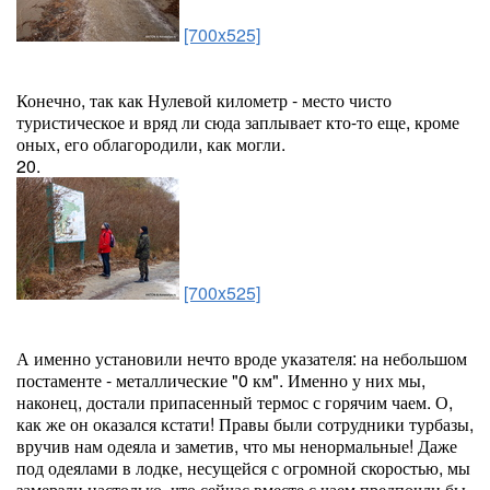
[700x525]
Конечно, так как Нулевой километр - место чисто
туристическое и вряд ли сюда заплывает кто-то еще, кроме
оных, его облагородили, как могли.
20.
[700x525]
А именно установили нечто вроде указателя: на небольшом
постаменте - металлические "0 км". Именно у них мы,
наконец, достали припасенный термос с горячим чаем. О,
как же он оказался кстати! Правы были сотрудники турбазы,
вручив нам одеяла и заметив, что мы ненормальные! Даже
под одеялами в лодке, несущейся с огромной скоростью, мы
замерзли настолько, что сейчас вместе с чаем предпочли бы