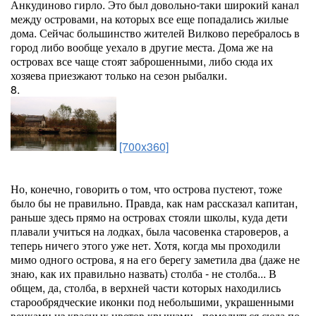
Анкудиново гирло. Это был довольно-таки широкий канал
между островами, на которых все еще попадались жилые
дома. Сейчас большинство жителей Вилково перебралось в
город либо вообще уехало в другие места. Дома же на
островах все чаще стоят заброшенными, либо сюда их
хозяева приезжают только на сезон рыбалки.
8.
[700x360]
Но, конечно, говорить о том, что острова пустеют, тоже
было бы не правильно. Правда, как нам рассказал капитан,
раньше здесь прямо на островах стояли школы, куда дети
плавали учиться на лодках, была часовенка староверов, а
теперь ничего этого уже нет. Хотя, когда мы проходили
мимо одного острова, я на его берегу заметила два (даже не
знаю, как их правильно назвать) столба - не столба... В
общем, да, столба, в верхней части которых находились
старообрядческие иконки под небольшими, украшенными
венками из красных цветов крышами - помолиться сюда по-