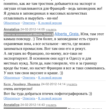
понятно, как же там тростник добывается на экспорт и
лягуши отлавливаются для Франциb - ведь заповедник же!
Я думала в заповедниках в массовых количествах
отлавливать и вырубать - ни-ни!
Обратиться
-
Ответить
-
К полной версии
24-02-2012-14:05
удалить
Annataliya
Alberta_Grata
, Юля, там этот
Ответ на комментарий Alberta_Grata
#
камыш повсюду. :) Тем более, в заповеднике есть строго
охраняемая зона, а все остальное - места, где можно
заниматься промыслом. Вот там они его и режут.
А лягушек во Францию, по-моему, все-таки не
экспортируют. В основном они идут в Одессу и для
местных нужд. Хотя да, нам говорили, что и за границу
вроде бы тоже, но насчет Франции я все ж таки сомневаюсь.
У них там свои вкуснее и краше. :))
Обратиться
-
Ответить
-
К полной версии
24-02-2012-14:14
удалить
Катя_Дизайнер_Иванова
очень интересно!
Вот бы туда добраться птичек пофотографировать :))
Обратиться
-
Ответить
-
К полной версии
24-02-2012-14:43
удалить
Annataliya