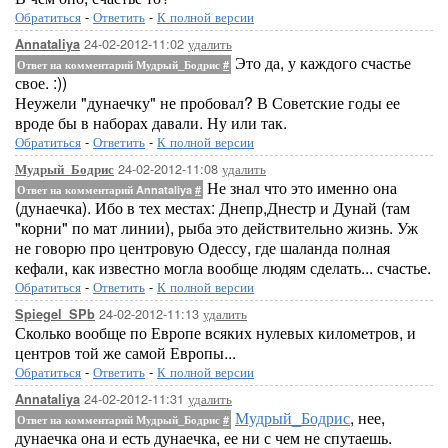
Обратиться
-
Ответить
-
К полной версии
24-02-2012-11:02
удалить
Annataliya
Это да, у каждого счастье
Ответ на комментарий Мудрый_Бодрис
#
свое. :))
Неужели "дунаечку" не пробовал? В Советские годы ее
вроде бы в наборах давали. Ну или так.
Обратиться
-
Ответить
-
К полной версии
24-02-2012-11:08
удалить
Мудрый_Бодрис
Не знал что это именно она
Ответ на комментарий Annataliya
#
(дунаечка). Ибо в тех местах: Днепр,Днестр и Дунай (там
"корни" по мат линии), рыба это действительно жизнь. Уж
не говорю про центровую Одессу, где шаланда полная
кефали, как известно могла вообще людям сделать... счастье.
Обратиться
-
Ответить
-
К полной версии
24-02-2012-11:13
удалить
Spiegel_SPb
Сколько вообще по Европе всяких нулевых километров, и
центров той же самой Европы...
Обратиться
-
Ответить
-
К полной версии
24-02-2012-11:31
удалить
Annataliya
Мудрый_Бодрис
, нее,
Ответ на комментарий Мудрый_Бодрис
#
дунаечка она и есть дунаечка, ее ни с чем не спутаешь.