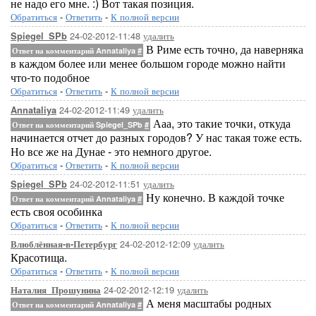
не надо его мне. :) Вот такая позиция.
Обратиться
-
Ответить
-
К полной версии
24-02-2012-11:48
удалить
Spiegel_SPb
В Риме есть точно, да наверняка
Ответ на комментарий Annataliya
#
в каждом более или менее большом городе можно найти
что-то подобное
Обратиться
-
Ответить
-
К полной версии
24-02-2012-11:49
удалить
Annataliya
Ааа, это такие точки, откуда
Ответ на комментарий Spiegel_SPb
#
начинается отчет до разных городов? У нас такая тоже есть.
Но все же на Дунае - это немного другое.
Обратиться
-
Ответить
-
К полной версии
24-02-2012-11:51
удалить
Spiegel_SPb
Ну конечно. В каждой точке
Ответ на комментарий Annataliya
#
есть своя особинка
Обратиться
-
Ответить
-
К полной версии
24-02-2012-12:09
удалить
Влюблённая-в-Петербург
Красотища.
Обратиться
-
Ответить
-
К полной версии
24-02-2012-12:19
удалить
Наталия_Прошунина
А меня масштабы родных
Ответ на комментарий Annataliya
#