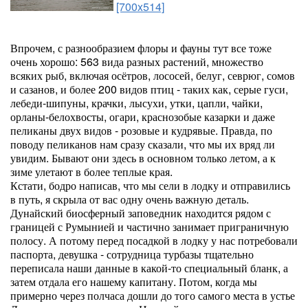
[700x514]
Впрочем, с разнообразием флоры и фауны тут все тоже
очень хорошо: 563 вида разных растений, множество
всяких рыб, включая осётров, лососей, белуг, севрюг, сомов
и сазанов, и более 200 видов птиц - таких как, серые гуси,
лебеди-шипуны, крачки, лысухи, утки, цапли, чайки,
орланы-белохвосты, огари, краснозобые казарки и даже
пеликаны двух видов - розовые и кудрявые. Правда, по
поводу пеликанов нам сразу сказали, что мы их вряд ли
увидим. Бывают они здесь в основном только летом, а к
зиме улетают в более теплые края.
Кстати, бодро написав, что мы сели в лодку и отправились
в путь, я скрыла от вас одну очень важную деталь.
Дунайский биосферный заповедник находится рядом с
границей с Румынией и частично занимает приграничную
полосу. А потому перед посадкой в лодку у нас потребовали
паспорта, девушка - сотрудница турбазы тщательно
переписала наши данные в какой-то специальный бланк, а
затем отдала его нашему капитану. Потом, когда мы
примерно через полчаса дошли до того самого места в устье