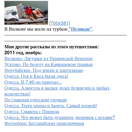
[700x381]
В Вилкове мы жили на турбазе
"Пеликан"
.
-----------------------------------------------------------------------------------
------------------------------------------
Мои другие рассказы из этого путешествия:
2011 год, ноябрь:
Вилково. Лягушки из Украинской Венеции
Усатово. По болоту на Камышовом трамвае
Нерубайское. Под землю к партизанам
Одесса. Ося и Киса были здесь!
Одесса. В 7.40 он приехал...
Одесса. Алкоголь в малых дозах безвреден в любых
количествах!
По главным одесским улочкам
Одесса. Театр оперы и балета. Самый второй!
Одесса. Смакота с Привоза
Одесса. Что может быть душевнее двориков с котами?
Фотообзор: Бессарабские приключения