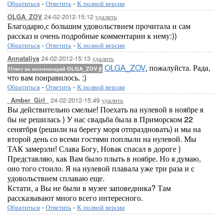
Обратиться
-
Ответить
-
К полной версии
24-02-2012-15:12
удалить
OLGA_ZOV
Благодарю,с большим удовольствием прочитала и сам
рассказ и очень подробные комментарии к нему:))
Обратиться
-
Ответить
-
К полной версии
24-02-2012-15:13
удалить
Annataliya
OLGA_ZOV
, пожалуйста. Рада,
Ответ на комментарий OLGA_ZOV
#
что вам понравилось. :)
Обратиться
-
Ответить
-
К полной версии
24-02-2012-15:49
удалить
_Amber_Girl_
Вы действительно смелые! Поехать на нулевой в ноябре я
бы не решилась ) У нас свадьба была в Приморском 22
сенятбря (решили на берегу моря отпраздновать) и мы на
второй день со всеми гостями поплыли на нулевой. Мы
ТАК замерзли! Слава Богу, Новак спасал в дороге )
Представляю, как Вам было плыть в ноябре. Но я думаю,
оно того стоило. Я на нулевой плавала уже три раза и с
удовольствием сплаваю еще.
Кстати, а Вы не были в музее заповедника? Там
рассказывают много всего интересного.
Обратиться
-
Ответить
-
К полной версии