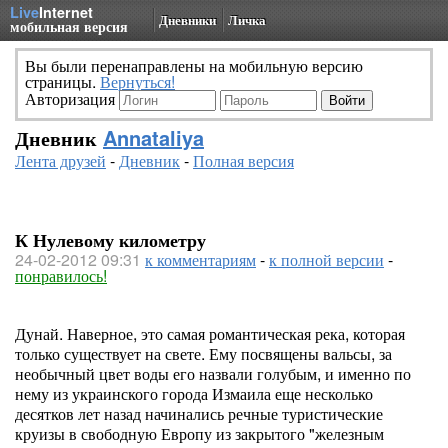
Live
Internet
Дневники
Личка
мобильная версия
Вы были перенаправлены на мобильную версию
страницы.
Вернуться!
Авторизация
Дневник
Annataliya
Лента друзей
-
Дневник
-
Полная версия
К Нулевому километру
24-02-2012 09:31
к комментариям
-
к полной версии
-
понравилось!
Дунай. Наверное, это самая романтическая река, которая
только существует на свете. Ему посвящены вальсы, за
необычный цвет воды его назвали голубым, и именно по
нему из украинского города Измаила еще несколько
десятков лет назад начинались речные туристические
круизы в свободную Европу из закрытого "железным