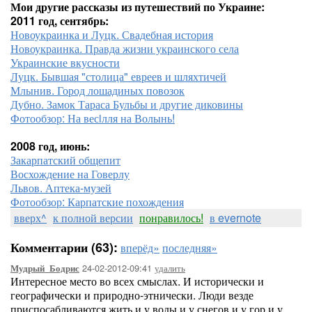
Мои другие рассказы из путешествий по Украине:
2011 год, сентябрь:
Новоукраинка и Луцк. Свадебная история
Новоукраинка. Правда жизни украинского села
Украинские вкусности
Луцк. Бывшая "столица" евреев и шляхтичей
Млынив. Город лошадиных повозок
Дубно. Замок Тараса Бульбы и другие диковины
Фотообзор: На весiлля на Волынь!
2008 год, июнь:
Закарпатский общепит
Восхождение на Говерлу
Львов. Аптека-музей
Фотообзор: Карпатские похождения
вверх^
к полной версии
понравилось!
в evernote
Комментарии (63):
вперёд»
последняя»
24-02-2012-09:41
удалить
Мудрый_Бодрис
Интересное место во всех смыслах. И исторически и
географически и природно-этнически. Люди везде
приспосабливаются жить и у воды и у снегов и у гор и у