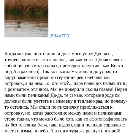
[694x700]
Когда мы уже почти дошли до самого устья Дуная (а,
точнее, одного из его каналов, так как устье Дуная являет
собой целую сеть из оных, примерно такую же, как Волга
под Астраханью). Так вот, когда мы дошли до устья, то
вдруг заметили прямо по середине реки небольшой
островок, а на нем... о, кто это?... пара больших белых птиц
с розоватым отливом. Мы не поверили своим глазам! Перед
нами были пеликаны! Да-да, те самые, которые вроде бы
должны были улететь на зимовку в теплые края, но почему-
то остались. Мы стали по-тихонечку приближаться к
островку, но, когда расстояние между нами и пеликанами
стало таким, что можно было хоть как-то сфотографировать
их без телевика (увы, наш издох), один пеликан сорвался с
места и взмыл в небо. А за ним туда же рванул и второй!