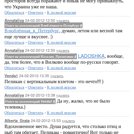
просторов всегда поражают и никак не могу привыкнуть,
что Украина уже не наша.
Обратиться
-
Ответить
-
К полной версии
24-02-2012-12:50
удалить
Annataliya
Ответ на комментарий Влюблённая-в-Петербург
#
Влюблённая_в_Петербург
, думаю, летом или весной там
еще лучше и вкуснее. :)
Обратиться
-
Ответить
-
К полной версии
24-02-2012-12:50
удалить
Annataliya
LADOSHKA
, вообще,
Ответ на комментарий Наталия_Прошунина
#
да, тем более, что в Вилково вообще по-русски говорят.
Обратиться
-
Ответить
-
К полной версии
24-02-2012-13:35
удалить
Venda1
Пеликан с вертикальным взлетом - это нечто!!! )
Обратиться
-
Ответить
-
К полной версии
24-02-2012-13:38
удалить
Annataliya
Да ну, жалко, что не было
Ответ на комментарий Venda1
#
телевика.)
Обратиться
-
Ответить
-
К полной версии
24-02-2012-13:53
удалить
Alberta_Grata
Вдохновенное место. Душа радуется, что столько птиц и
рыб там обитает. Пеликаы - романтично! Вот только не