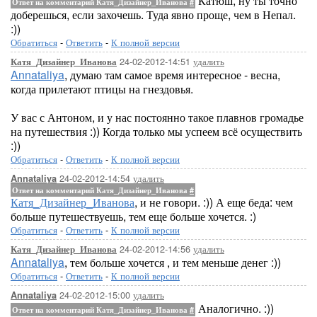
Катюш, ну ты точно
Ответ на комментарий Катя_Дизайнер_Иванова
#
доберешься, если захочешь. Туда явно проще, чем в Непал.
:))
Обратиться
-
Ответить
-
К полной версии
24-02-2012-14:51
удалить
Катя_Дизайнер_Иванова
Annataliya
, думаю там самое время интересное - весна,
когда прилетают птицы на гнездовья.
У вас с Антоном, и у нас постоянно такое плавнов громадье
на путешествия :)) Когда только мы успеем всё осуществить
:))
Обратиться
-
Ответить
-
К полной версии
24-02-2012-14:54
удалить
Annataliya
Ответ на комментарий Катя_Дизайнер_Иванова
#
Катя_Дизайнер_Иванова
, и не говори. :)) А еще беда: чем
больше путешествуешь, тем еще больше хочется. :)
Обратиться
-
Ответить
-
К полной версии
24-02-2012-14:56
удалить
Катя_Дизайнер_Иванова
Annataliya
, тем больше хочется , и тем меньше денег :))
Обратиться
-
Ответить
-
К полной версии
24-02-2012-15:00
удалить
Annataliya
Аналогично. :))
Ответ на комментарий Катя_Дизайнер_Иванова
#