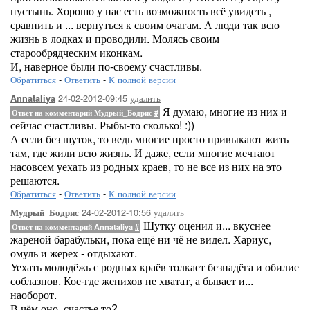
пустынь. Хорошо у нас есть возможность всё увидеть ,
сравнить и ... вернуться к своим очагам. А люди так всю
жизнь в лодках и проводили. Молясь своим
старообрядческим иконкам.
И, наверное были по-своему счастливы.
Обратиться
-
Ответить
-
К полной версии
24-02-2012-09:45
удалить
Annataliya
Я думаю, многие из них и
Ответ на комментарий Мудрый_Бодрис
#
сейчас счастливы. Рыбы-то сколько! :))
А если без шуток, то ведь многие просто привыкают жить
там, где жили всю жизнь. И даже, если многие мечтают
насовсем уехать из родных краев, то не все из них на это
решаются.
Обратиться
-
Ответить
-
К полной версии
24-02-2012-10:56
удалить
Мудрый_Бодрис
Шутку оценил и... вкуснее
Ответ на комментарий Annataliya
#
жареной барабульки, пока ещё ни чё не видел. Хариус,
омуль и жерех - отдыхают.
Уехать молодёжь с родных краёв толкает безнадёга и обилие
соблазнов. Кое-где женихов не хватат, а бывает и...
наоборот.
В чём оно, счастье то?