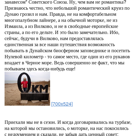
занавесом" Советского Союза. Ну, чем вам не романтика?
Признаюсь честно, что небольшой романтический круиз по
Дунаю грозил и нам. Правда, не на комфортабельном
многопалубном лайнере, а на обычной моторке, не из
Измаила, а из Вилково, и не в свободные европейские
страны, а по его дельте. И это было замечательно. Ибо,
сейчас, будучи в Вилково, нам предоставлялась
единственная за все наши путешествия возможность
побывать в Дунайском биосферном заповеднике и посетить
Нулевой километр - то самое место, где один из его рукавов
впадает в Черное море. Ведь совершенно не факт, что мы
побываем здесь когда-нибудь еще!
[700x524]
Приехали мы не в сезон. И когда договаривались на турбазе,
на которой мы остановились, о моторке, на нас покосились
с недоумением и сказали, не забыв дать ценный совет: