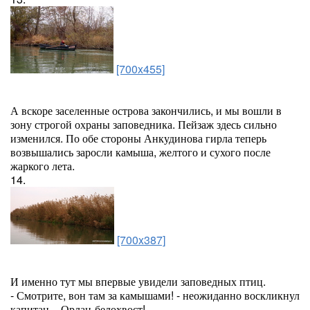
[700x455]
А вскоре заселенные острова закончились, и мы вошли в
зону строгой охраны заповедника. Пейзаж здесь сильно
изменился. По обе стороны Анкудинова гирла теперь
возвышались заросли камыша, желтого и сухого после
жаркого лета.
14.
[700x387]
И именно тут мы впервые увидели заповедных птиц.
- Смотрите, вон там за камышами! - неожиданно воскликнул
капитан. - Орлан-белохвост!