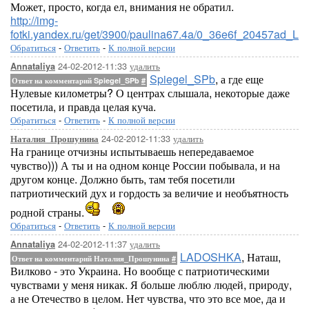
Может, просто, когда ел, внимания не обратил.
http://img-
fotki.yandex.ru/get/3900/paulina67.4a/0_36e6f_20457ad_L
Обратиться
-
Ответить
-
К полной версии
24-02-2012-11:33
удалить
Annataliya
Spiegel_SPb
, а где еще
Ответ на комментарий Spiegel_SPb
#
Нулевые километры? О центрах слышала, некоторые даже
посетила, и правда целая куча.
Обратиться
-
Ответить
-
К полной версии
24-02-2012-11:33
удалить
Наталия_Прошунина
На границе отчизны испытываешь непередаваемое
чувство))) А ты и на одном конце России побывала, и на
другом конце. Должно быть, там тебя посетили
патриотический дух и гордость за величие и необъятность
родной страны.
Обратиться
-
Ответить
-
К полной версии
24-02-2012-11:37
удалить
Annataliya
LADOSHKA
, Наташ,
Ответ на комментарий Наталия_Прошунина
#
Вилково - это Украина. Но вообще с патриотическими
чувствами у меня никак. Я больше люблю людей, природу,
а не Отечество в целом. Нет чувства, что это все мое, да и