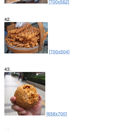
[700x562]
42.
[700x504]
43.
[658x700]