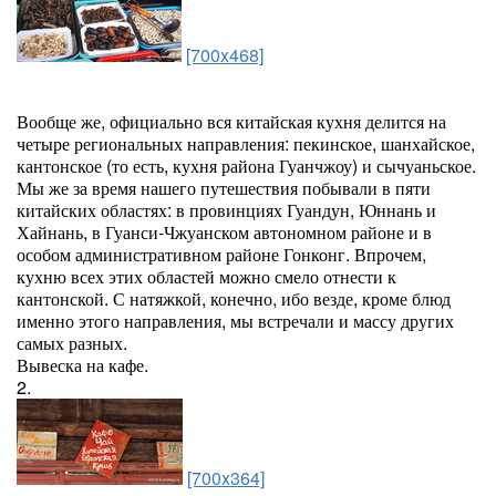
[700x468]
Вообще же, официально вся китайская кухня делится на
четыре региональных направления: пекинское, шанхайское,
кантонское (то есть, кухня района Гуанчжоу) и сычуаньское.
Мы же за время нашего путешествия побывали в пяти
китайских областях: в провинциях Гуандун, Юннань и
Хайнань, в Гуанси-Чжуанском автономном районе и в
особом административном районе Гонконг. Впрочем,
кухню всех этих областей можно смело отнести к
кантонской. С натяжкой, конечно, ибо везде, кроме блюд
именно этого направления, мы встречали и массу других
самых разных.
Вывеска на кафе.
2.
[700x364]