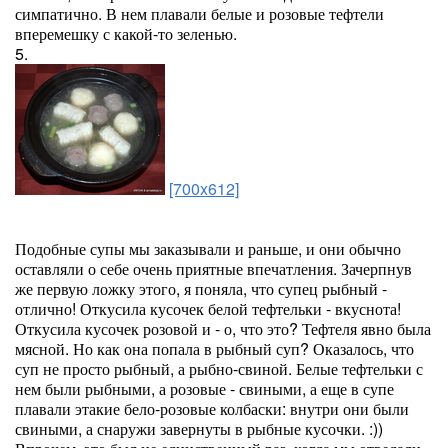
симпатично. В нем плавали белые и розовые тефтели
вперемешку с какой-то зеленью.
5.
[700x612]
Подобные супы мы заказывали и раньше, и они обычно
оставляли о себе очень приятные впечатления. Зачерпнув
же первую ложку этого, я поняла, что супец рыбный -
отлично! Откусила кусочек белой тефтельки - вкуснота!
Откусила кусочек розовой и - о, что это? Тефтеля явно была
мясной. Но как она попала в рыбный суп? Оказалось, что
суп не просто рыбный, а рыбно-свиной. Белые тефтельки с
нем были рыбными, а розовые - свиными, а еще в супе
плавали этакие бело-розовые колбаски: внутри они были
свиными, а снаружи завернуты в рыбные кусочки. :))