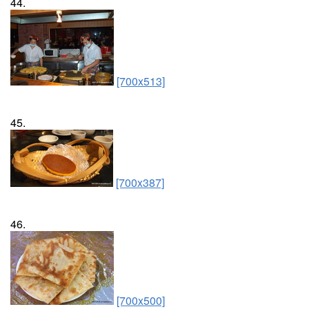
44.
[700x513]
45.
[700x387]
46.
[700x500]