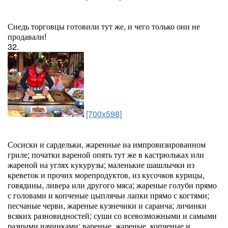
Снедь торговцы готовили тут же, и чего только они не
продавали!
32.
[700x598]
Сосиски и сардельки, жаренные на импровизированном
гриле; початки вареной опять тут же в кастрюльках или
жареной на углях кукурузы; маленькие шашлычки из
креветок и прочих морепродуктов, из кусочков курицы,
говядины, ливера или другого мяса; жареные голуби прямо
с головами и копченые цыплячьи лапки прямо с когтями;
песчаные черви, жареные кузнечики и саранча; личинки
всяких разновидностей; суши со всевозможными и самыми
разными начинками; вареные, жареные, копченые и