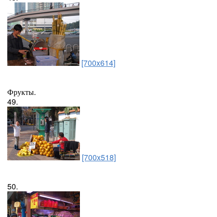
[700x614]
Фрукты.
49.
[700x518]
50.