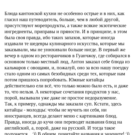
Блюда кантонской кухни не особенно острые и в них, как
гласил наш путеводитель, больше, чем в любой другой,
присутствуют морепродукты, а также всякие экзотические
ингредиенты, приправы и пряности. И в принципе, в этом
была своя правда, ибо таких запахов, которые иногда
издавали те шедевры кулинарного искусства, которые мы
заказывали, мы не унюхивали больше нигде. В первый же
вечер в одном из ресторанчиков в Гуанчжоу, где собирался в
основном только местный люд, Антон заказал себе блюда из
кальмаров с овощами, и, пожалуй, оно за всю нашу поездку
стало одним из самых безобидных среди тех, которые нам
потом пришлось попробовать. Южные китайцы
действительно ели всё, что только можно было есть, и даже
то, что нельзя. А некоторые сочетания продуктов у нас,
порой, вызывали уже даже не простое недоразумение.
Так, к примеру, однажды мы заказали суп. Кстати, здесь
китайцы - молодцы: чтобы не мучить ни себя, ни
иностранцев, всегда делают меню с картинками блюд.
Правда, иногда до кучи они переводят названия блюд на
английский, а, порой, даже на русский. И тогда такое
получается... :)) В общем, почитайте названия и зацените! :))