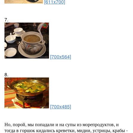
[611x700]
7.
[700x564]
8.
[700x485]
Но, порой, мы попадали и на супы из морепродуктов, и
тогда в горшок кидались креветки, мидии, устрицы, крабы -