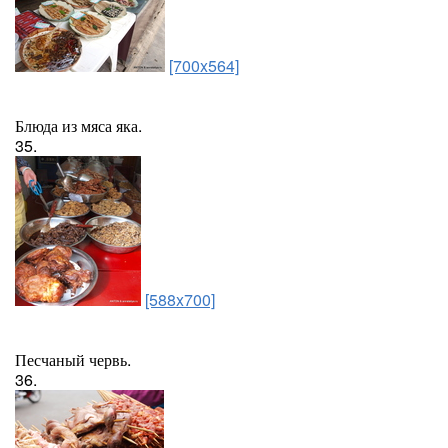
[700x564]
Блюда из мяса яка.
35.
[588x700]
Песчаный червь.
36.