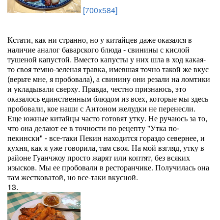
[700x584]
Кстати, как ни странно, но у китайцев даже оказался в
наличие аналог баварского блюда - свинины с кислой
тушеной капустой. Вместо капусты у них шла в ход какая-
то своя темно-зеленая травка, имевшая точно такой же вкус
(верьте мне, я пробовала), а свинину они резали на ломтики
и укладывали сверху. Правда, честно признаюсь, это
оказалось единственным блюдом из всех, которые мы здесь
пробовали, кое наши с Антоном желудки не перенесли.
Еще южные китайцы часто готовят утку. Не ручаюсь за то,
что она делают ее в точности по рецепту "Утка по-
пекински" - все-таки Пекин находится гораздо севернее, и
кухня, как я уже говорила, там своя. На мой взгляд, утку в
районе Гуанчжоу просто жарят или коптят, без всяких
изысков. Мы ее пробовали в ресторанчике. Получилась она
там жестковатой, но все-таки вкусной.
13.