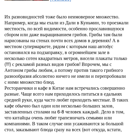
Их разновидностей тоже было неимоверное множество.
Например, когда мы ехали из Дали в Куньмин, то проезжали
местность, по всей видимости, особенно прославившуюся
сбором или даже выращиванием грибов. Грибы там были
нарисованы на стенах почти всех домов в деревнях! А в
местном супермаркете, рядом с которым наш автобус
остановился на подзаправку, в огромнейшем зале в
несколько сотен квадратных метров, висели плакаты только
(!!!) с рекламой разных видов грибов! Впрочем, мы с
Антоном грибы любим, а потому против такого грибного
разнообразия абсолютно ничего не имели и перепробовали
с ними множество блюд.
Ресторанчики и кафе в Китае нам встречались совершенно
разные. Чаще всего нам приходилось питаться в едальнях
средней руки, куда часто любят приходить местные. В таких
кафе обычно был один или несколько больших залов,
заставленных столами на 6-8 человек каждый. Дело в том,
что китайцы очень любят трапезничать семьями или
компаниями. В таком случае они усаживаются за большой
стол, заказывают блюда сразу на всех (вот откуда, кстати,