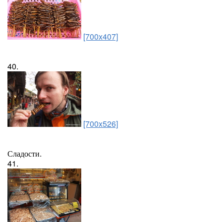
[700x407]
40.
[700x526]
Сладости.
41.