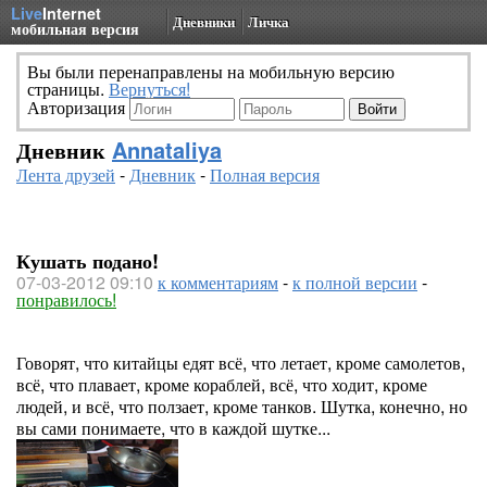
Live
Internet
Дневники
Личка
мобильная версия
Вы были перенаправлены на мобильную версию
страницы.
Вернуться!
Авторизация
Дневник
Annataliya
Лента друзей
-
Дневник
-
Полная версия
Кушать подано!
07-03-2012 09:10
к комментариям
-
к полной версии
-
понравилось!
Говорят, что китайцы едят всё, что летает, кроме самолетов,
всё, что плавает, кроме кораблей, всё, что ходит, кроме
людей, и всё, что ползает, кроме танков. Шутка, конечно, но
вы сами понимаете, что в каждой шутке...