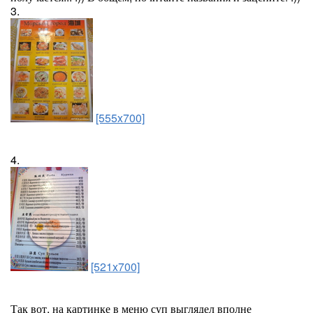
3.
[555x700]
4.
[521x700]
Так вот, на картинке в меню суп выглядел вполне