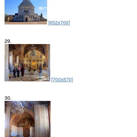
[652x700]
29.
[700x570]
30.