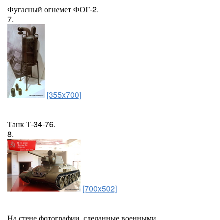
Фугасный огнемет ФОГ-2.
7.
[355x700]
Танк Т-34-76.
8.
[700x502]
На стене фотографии, сделанные военными