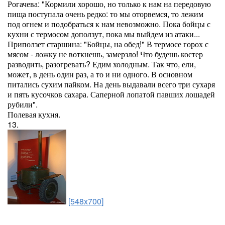
Рогачева: "Кормили хорошо, но только к нам на передовую
пища поступала очень редко: то мы оторвемся, то лежим
под огнем и подобраться к нам невозможно. Пока бойцы с
кухни с термосом доползут, пока мы выйдем из атаки...
Приползет старшина: "Бойцы, на обед!" В термосе горох с
мясом - ложку не воткнешь, замерзло! Что будешь костер
разводить, разогревать? Едим холодным. Так что, ели,
может, в день один раз, а то и ни одного. В основном
питались сухим пайком. На день выдавали всего три сухаря
и пять кусочков сахара. Саперной лопатой павших лошадей
рубили".
Полевая кухня.
13.
[548x700]