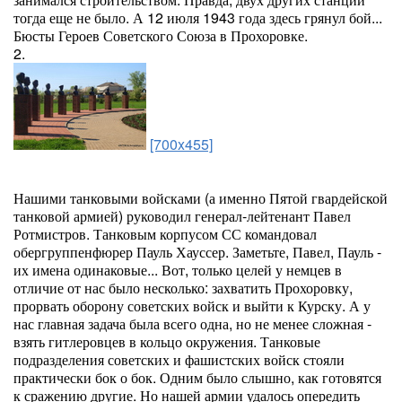
тогда еще не было. А 12 июля 1943 года здесь грянул бой...
Бюсты Героев Советского Союза в Прохоровке.
2.
[700x455]
Нашими танковыми войсками (а именно Пятой гвардейской
танковой армией) руководил генерал-лейтенант Павел
Ротмистров. Танковым корпусом СС командовал
обергруппенфюрер Пауль Хауссер. Заметьте, Павел, Пауль -
их имена одинаковые... Вот, только целей у немцев в
отличие от нас было несколько: захватить Прохоровку,
прорвать оборону советских войск и выйти к Курску. А у
нас главная задача была всего одна, но не менее сложная -
взять гитлеровцев в кольцо окружения. Танковые
подразделения советских и фашистских войск стояли
практически бок о бок. Одним было слышно, как готовятся
к сражению другие. Но нашей армии удалось опередить