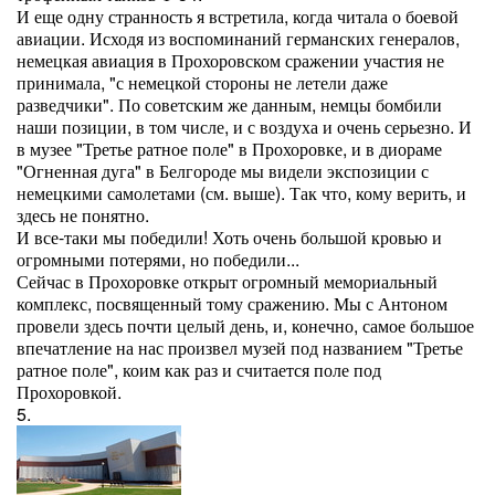
И еще одну странность я встретила, когда читала о боевой
авиации. Исходя из воспоминаний германских генералов,
немецкая авиация в Прохоровском сражении участия не
принимала, "с немецкой стороны не летели даже
разведчики". По советским же данным, немцы бомбили
наши позиции, в том числе, и с воздуха и очень серьезно. И
в музее "Третье ратное поле" в Прохоровке, и в диораме
"Огненная дуга" в Белгороде мы видели экспозиции с
немецкими самолетами (см. выше). Так что, кому верить, и
здесь не понятно.
И все-таки мы победили! Хоть очень большой кровью и
огромными потерями, но победили...
Сейчас в Прохоровке открыт огромный мемориальный
комплекс, посвященный тому сражению. Мы с Антоном
провели здесь почти целый день, и, конечно, самое большое
впечатление на нас произвел музей под названием "Третье
ратное поле", коим как раз и считается поле под
Прохоровкой.
5.