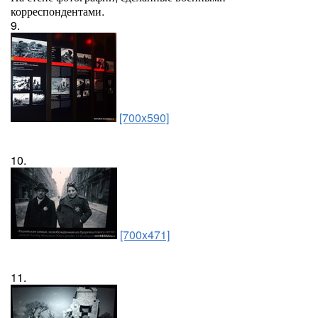
корреспондентами.
9.
[700x590]
10.
[700x471]
11.