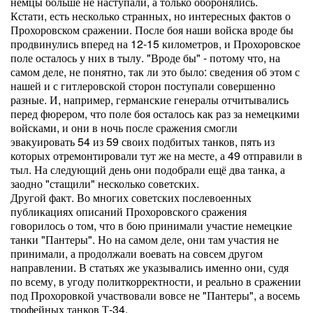
немцы больше не наступали, а только оборонялись.
Кстати, есть несколько странных, но интересных фактов о
Прохоровском сражении. После боя наши войска вроде бы
продвинулись вперед на 12-15 километров, и Прохоровское
поле осталось у них в тылу. "Вроде бы" - потому что, на
самом деле, не понятно, так ли это было: сведения об этом с
нашей и с гитлеровской сторон поступали совершенно
разные. И, например, германские генералы отчитывались
перед фюрером, что поле боя осталось как раз за немецкими
войсками, и они в ночь после сражения смогли
эвакуировать 54 из 59 своих подбитых танков, пять из
которых отремонтировали тут же на месте, а 49 отправили в
тыл. На следующий день они подобрали ещё два танка, а
заодно "стащили" несколько советских.
Другой факт. Во многих советских послевоенных
публикациях описаний Прохоровского сражения
говорилось о том, что в бою принимали участие немецкие
танки "Пантеры". Но на самом деле, они там участия не
принимали, а продолжали воевать на совсем другом
направлении. В статьях же указывались именно они, судя
по всему, в угоду политкорректности, и реально в сражении
под Прохоровкой участвовали вовсе не "Пантеры", а восемь
трофейных танков Т-34.