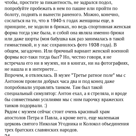
чтобы, простите за пикантность, не задрался подол,
попробуйте пробежать в нем по пашне или пройти по
болоту, поднять и вынести раненого. Можно, конечно,
сослаться на то, что в 1940-х годах женщины еще, в
принципе, не ходили в брюках, но ведь спортивная женская
форма тогда уже была, и собой она являла именно брюки
или даже шорты (моя бабушка как раз занималась в такой
гимнастикой, и у нас сохранилось фото 1938 года). В
общем, загадочно. Или брючный вариант женской военной
формы все-таки тогда был? Но, честно говоря, я не
встречала его ни в музеях, ни в книгах, ни на фотографиях,
не нашла и в интернете...
Впрочем, я отвлеклась. В музее "Третье ратное поле" мы с
Антоном провели добрых часа два и под конец даже
попробовали управлять танком. Там был такой
специальный симулятор: Антон ехал, а я стреляла, и вроде
бы совместными усилиями мы с ним парочку вражеских
танков подорвали. :)
Рядом с музеем сейчас стоит очень красивый храм
апостолов Петра и Павла, а кроме него, еще маленькая
церковь святого Николая Угодника и Колокол объединения
трех братских славянских народов.
24.