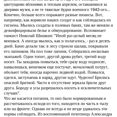
цветущими яблонями и теплым апрелем, оставшимися за
дверями музея, а не те тяжелые будни военного 1943-ого...
Конечно, больше всего поражают разные нюансы. Вот,
например, как кормили наших солдат и как соблюдалась их
гигиена. Мылись солдаты в полевых банях, там же меняли и
дезинфицировали белье и обмундирование. Вспоминает
танкист Николай Шишкин: "Иной раз целый месяц не
моешься. А иногда мылись, как и полагалось, - раз в десять
дней. Баню делали так: в лесу строили шалаш, покрывали
его лапником. На пол тоже лапник. Собирались несколько
экипажей. Один топит, другой дрова рубит, третий воду
носит. Ты заходишь помыться, тебе сразу воду подносят,
намылишься, веничком еще постучат, мочалочкой потрут,
обольют тебя, иногда нарочно ледяной водой. Помылся,
оделся, заступаешь в наряд, другие идут. Чудесно! Брились
опасной бритвой. Часто в отсутствие зеркала брили друг
друга. Бороду и усы разрешалось носить в исключительных
случаях".
Что же касается питания, то оно было нормированным и
рассчитывалось исходя из того, находится ли часть в тылу
или на фронте. Однако не всегда и не везде удавалось эти
нормы соблюдать. Из воспоминаний пехотинца Александра