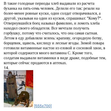
В такие голодные периоды хлеб выдавали из расчета
буханка на пять-семь человек. Делили его так: резали на
более-менее ровные куски, один солдат отворачивался, а
другой, указывая на один из кусков, спрашивал: "Кому?".
Отвернувшийся боец называл фамилию, и ломоть хлеба
находил своего обладателя. Все мечтали получить
горбушку, потому что считалось, что она самая сытная.
Летом в еду добавляли зелень: крапиву, огородную ботву,
борщевик, щавель, кислицу и лесные ягоды. Зимой повара
готовили витаминные настои из еловой и сосновой хвои, в
которой содержится много витамина С. Кроме того,
солдатам выдавали витаминки в виде драже, подобные тем,
которые сейчас продаются в аптеках.
14.
[555x700]