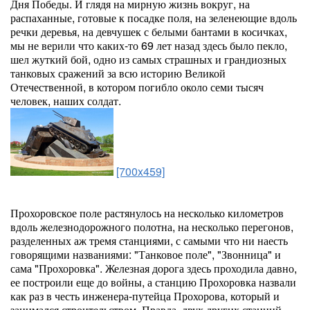
Дня Победы. И глядя на мирную жизнь вокруг, на
распаханные, готовые к посадке поля, на зеленеющие вдоль
речки деревья, на девчушек с белыми бантами в косичках,
мы не верили что каких-то 69 лет назад здесь было пекло,
шел жуткий бой, одно из самых страшных и грандиозных
танковых сражений за всю историю Великой
Отечественной, в котором погибло около семи тысяч
человек, наших солдат.
[700x459]
Прохоровское поле растянулось на несколько километров
вдоль железнодорожного полотна, на несколько перегонов,
разделенных аж тремя станциями, с самыми что ни наесть
говорящими названиями: "Танковое поле", "Звонница" и
сама "Прохоровка". Железная дорога здесь проходила давно,
ее построили еще до войны, а станцию Прохоровка назвали
как раз в честь инженера-путейца Прохорова, который и
занимался строительством. Правда, двух других станций