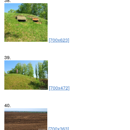
38.
[700x623]
39.
[700x472]
40.
[700x363]