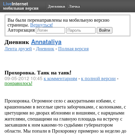
Live
Internet
Дневники
Личка
мобильная версия
Вы были перенаправлены на мобильную версию
страницы.
Вернуться!
Авторизация
Дневник
Annataliya
Лента друзей
-
Дневник
-
Полная версия
Прохоровка. Танк на танк!
09-05-2012 10:45
к комментариям
-
к полной версии
-
понравилось!
Прохоровка. Огромное село с аккуратными избами, с
крашенными в веселые цвета заборчиками, с колонками, с
цветущими во дворах яблонями и вишнями, с нарядными
жителями, спешащими на главную площадь на встречу с
заехавшим к ним какими-то судьбами губернатором
области. Мы попали в Прохоровку примерно за неделю до