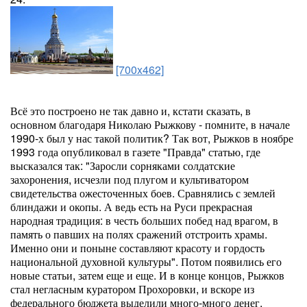
[700x462]
Всё это построено не так давно и, кстати сказать, в
основном благодаря Николаю Рыжкову - помните, в начале
1990-х был у нас такой политик? Так вот, Рыжков в ноябре
1993 года опубликовал в газете "Правда" статью, где
высказался так: "Заросли сорняками солдатские
захоронения, исчезли под плугом и культиватором
свидетельства ожесточенных боев. Сравнялись с землей
блиндажи и окопы. А ведь есть на Руси прекрасная
народная традиция: в честь больших побед над врагом, в
память о павших на полях сражений отстроить храмы.
Именно они и поныне составляют красоту и гордость
национальной духовной культуры". Потом появились его
новые статьи, затем еще и еще. И в конце концов, Рыжков
стал негласным куратором Прохоровки, и вскоре из
федерального бюджета выделили много-много денег,