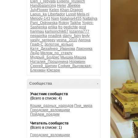
Elen_i_rebyata
Evgenij_Ruskich
Handbalancing
Heler
JBekkie
JulyFlower
Kelen
Khan-Dragon
Lapus_ka
Libertador
Lussit
Mela-ni
Melody-143
Nam
Natalya4455
Nattaliya
Pani_Ostrowska
Roksy
Taikhe
Yogini-
Sashenka
erlika
fro
gedichte
gost
harimau
karlsonchik67
lozanna777
nepaprika
nnadink
starry_fairy
teyty
vasily_sergeev
vesna_2010
Аргона
Граф-С
Золотое_кольцо
Катя_Дизайнер_Иванова
Лаконика
ЛеДо
Мелом_по_стеклу
Мудрый_Бодрис
Мышка-Машка
Наталия_Прошунина
Норманн
Сергей_Щипин
София_Выговская-
Блехман
Юксаре
Сообщества
-
Участник сообществ
(Всего в списке: 4)
Кошки_разных_народов
Пни_мира
Городские_взломщики
Пойдем_поедим
Читатель сообществ
(Всего в списке: 1)
Городские_взломщики