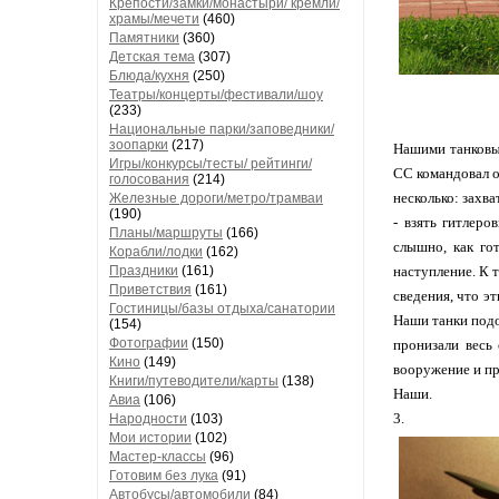
Крепости/замки/монастыри/ кремли/
храмы/мечети
(460)
Памятники
(360)
Детская тема
(307)
Блюда/кухня
(250)
Театры/концерты/фестивали/шоу
(233)
Национальные парки/заповедники/
зоопарки
(217)
Нашими танковым
Игры/конкурсы/тесты/ рейтинги/
СС командовал об
голосования
(214)
несколько: захва
Железные дороги/метро/трамваи
(190)
- взять гитлер
Планы/маршруты
(166)
слышно, как го
Корабли/лодки
(162)
Праздники
(161)
наступление. К 
Приветствия
(161)
сведения, что э
Гостиницы/базы отдыха/санатории
Наши танки подо
(154)
Фотографии
(150)
пронизали весь
Кино
(149)
вооружение и пр
Книги/путеводители/карты
(138)
Наши.
Авиа
(106)
3.
Народности
(103)
Мои истории
(102)
Мастер-классы
(96)
Готовим без лука
(91)
Автобусы/автомобили
(84)