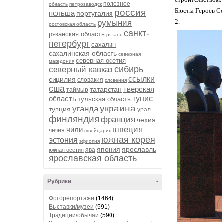
полезное
область
петрозаводск
Бюсты Героев Со
россия
польша
португалия
2.
румыния
ростовская область
санкт-
рязанская область
рязань
петербург
сахалин
сахалинская область
северная
северная осетия
македония
сибирь
северный кавказ
ссылки
сицилия
словакия
словения
сша
тверская
татарстан
таймыр
область
тунис
тульская область
украина
уганда
турция
урал
финляндия
франция
чехия
швеция
чили
чечня
швейцария
южная корея
эстония
эфиопия
япония
ярославль
ява
южная осетия
ярославская область
Рубрики
-
Фоторепортажи
(1464)
Выставки/музеи
(591)
Традиции/обычаи
(590)