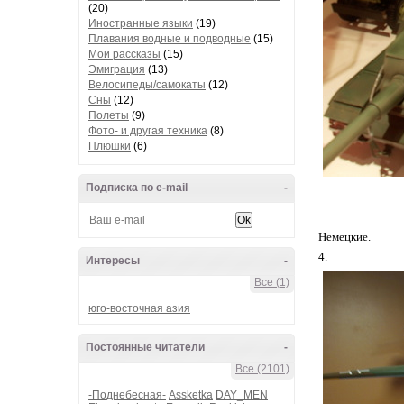
(20)
Иностранные языки
(19)
Плавания водные и подводные
(15)
Мои рассказы
(15)
Эмиграция
(13)
Велосипеды/самокаты
(12)
Сны
(12)
Полеты
(9)
Фото- и другая техника
(8)
Плюшки
(6)
Подписка по e-mail
-
Немецкие.
4.
Интересы
-
Все (1)
юго-восточная азия
Постоянные читатели
-
Все (2101)
-Поднебесная-
Assketka
DAY_MEN