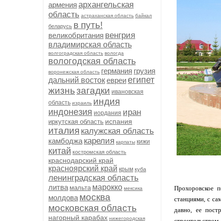
архангельская
армения
область
астраханская область
байкал
в путь!
беларусь
венгрия
великобритания
владимирская область
волгоградская область
вологда
вологодская область
германия
грузия
воронежская область
египет
дальний восток
евреи
жизнь
загадки
ивановская
индия
область
израиль
индонезия
иран
иордания
испания
иркутская область
италия
калужская область
карелия
камбоджа
кижи
карпаты
китай
костромская область
краснодарский край
красноярский край
крым
куба
ленинградская область
литва
марокко
мальта
Прохоровское п
мексика
москва
молдова
станциями, с са
московская область
давно, ее пост
нагорный карабах
нижегородская
строительством. 