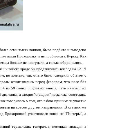
более семи тысяч воинов, было подбито и выведено
, не взяли Прохоровку и не пробились к Курску. Как
немцы больше не наступали, а только оборонялись.
наши войска вроде бы продвинулись вперед на 12-15
ле, не понятно, так ли это было: сведения об этом с
нералы отчитывались перед фюрером, что поле боя
 54 из 59 своих подбитых танков, пять из которых
два танка, а заодно "стащили" несколько советских.
ия говорилось о том, что в бою принимали участие
оевать на совсем другом направлении. В статьях же
под Прохоровкой участвовали вовсе не "Пантеры", а
наний германских генералов, немецкая авиация в