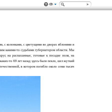
и, с колонками, с цветущими во дворах яблонями и
ним какими-то судьбами губернатором области. Мы
уг, на распаханные, готовые к посадке поля, на
каких-то 69 лет назад здесь было пекло, шел жуткий
ечественной, в котором погибло около семи тысяч