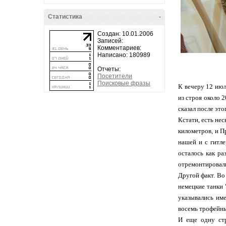
Статистика
-
Создан: 10.01.2006
Записей:
Комментариев:
Написано: 180989
Отчеты:
Посетители
Поисковые фразы
К вечеру 12 июл
из строя около 
сказал после эт
Кстати, есть не
километров, и Пр
нашей и с гитл
осталось как ра
отремонтировали
Другой факт. Во
немецкие танки 
указывались име
восемь трофейны
И еще одну стр