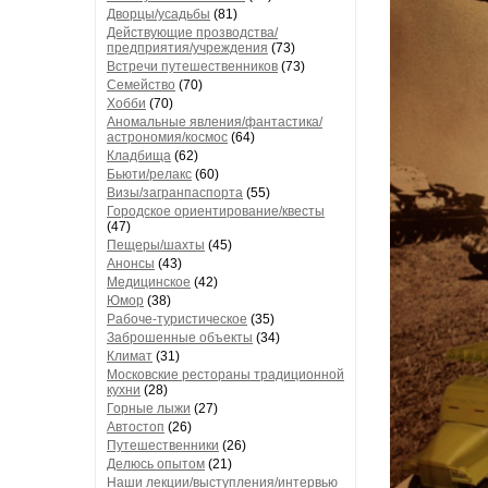
Дворцы/усадьбы
(81)
Действующие прозводства/
предприятия/учреждения
(73)
Встречи путешественников
(73)
Семейство
(70)
Хобби
(70)
Аномальные явления/фантастика/
астрономия/космос
(64)
Кладбища
(62)
Бьюти/релакс
(60)
Визы/загранпаспорта
(55)
Городское ориентирование/квесты
(47)
Пещеры/шахты
(45)
Анонсы
(43)
Медицинское
(42)
Юмор
(38)
Рабоче-туристическое
(35)
Заброшенные объекты
(34)
Климат
(31)
Московские рестораны традиционной
кухни
(28)
Горные лыжи
(27)
Автостоп
(26)
Путешественники
(26)
Делюсь опытом
(21)
Наши лекции/выступления/интервью