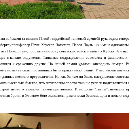
и войсками (а именно Пятой гвардейской танковой армией) руководил генер
ергруппенфюрер Пауль Хауссер. Заметьте, Павел, Пауль - их имена одинаковые.
тить Прохоровку, прорвать оборону советских войск и выйти к Курску. А у нас 
овцев в кольцо окружения. Танковые подразделения советских и фашистских
товятся к сражению другие. Но нашей армии удалось опередить немцев. Р
тому моменту силы противников были практически равны. У нас насчитывалось п
ти данные немного преувеличены. Но как бы там ни было, наступление советс
шли настолько быстро, что гитлеровцы просто-таки не успели подготовиться 
 строй первого эшелона танков противника. И мощные "Тигры", имевшие п
очная броня, в ближнем бою оказались практически беспомощны и попали под