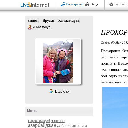
Регистрация
Вход
Рейтинги
Записи
Друзья
Комментарии
Annataliya
ПРОХОРО
Среда, 09 Мая 2012
Прохоровка. Огр
вишнями, с нар
попали в Прохо
зеленеющие вдол
бой, одно из с
человек, наших с
В друзья
Метки
-
австрия
Пермский край
азербайджан
албания
аргентина