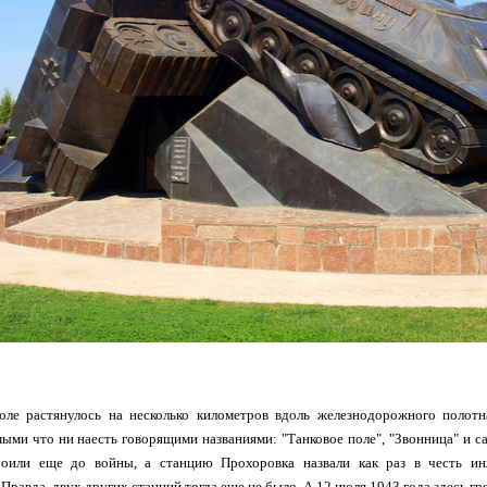
оле растянулось на несколько километров вдоль железнодорожного полотна
мыми что ни наесть говорящими названиями: "Танковое поле", "Звонница" и с
роили еще до войны, а станцию Прохоровка назвали как раз в честь ин
Правда, двух других станций тогда еще не было. А 12 июля 1943 года здесь гря