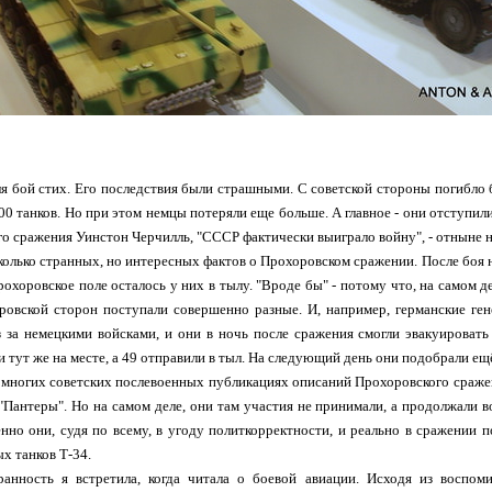
я бой стих. Его последствия были страшными. С советской стороны погибло 
200 танков. Но при этом немцы потеряли еще больше. А главное - они отступили
ого сражения Уинстон Черчилль, "СССР фактически выиграло войну", - отныне 
сколько странных, но интересных фактов о Прохоровском сражении. После боя 
охоровское поле осталось у них в тылу. "Вроде бы" - потому что, на самом де
еровской сторон поступали совершенно разные. И, например, германские ге
з за немецкими войсками, и они в ночь после сражения смогли эвакуировать
 тут же на месте, а 49 отправили в тыл. На следующий день они подобрали ещё 
 многих советских послевоенных публикациях описаний Прохоровского сражен
"Пантеры". Но на самом деле, они там участия не принимали, а продолжали в
нно они, судя по всему, в угоду политкорректности, и реально в сражении 
х танков Т-34.
анность я встретила, когда читала о боевой авиации. Исходя из воспоми