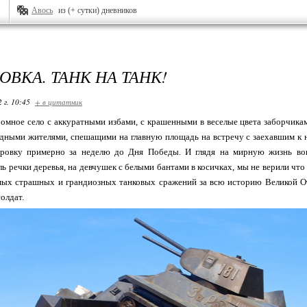
Авось
из (+ сутки) дневников
ВКА. ТАНК НА ТАНК!
 г. 10:45
+ в цитатник
омное село с аккуратными избами, с крашенными в веселые цвета заборчикам
ядными жителями, спешащими на главную площадь на встречу с заехавшим к 
ровку примерно за неделю до Дня Победы. И глядя на мирную жизнь вокр
ь речки деревья, на девчушек с белыми бантами в косичках, мы не верили что 
амых страшных и грандиозных танковых сражений за всю историю Великой От
олдат.