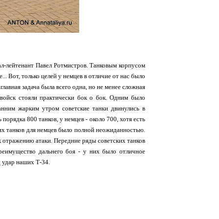
ал-лейтенант Павел Ротмистров. Танковым корпусом
.. Вот, только целей у немцев в отличие от нас было
главная задача была всего одна, но не менее сложная
 войск стояли практически бок о бок. Одним было
анним жарким утром советские танки двинулись в
орядка 800 танков, у немцев - около 700, хотя есть
ких танков для немцев было полной неожиданностью.
к отражению атаки. Передние ряды советских танков
реимущество дальнего боя - у них было отличное
 удар наших Т-34.