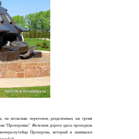
, на несколько перегонов, разделенных аж тремя
ама "Прохоровка". Железная дорога здесь проходила
женера-путейца Прохорова, который и занимался
нул бой...