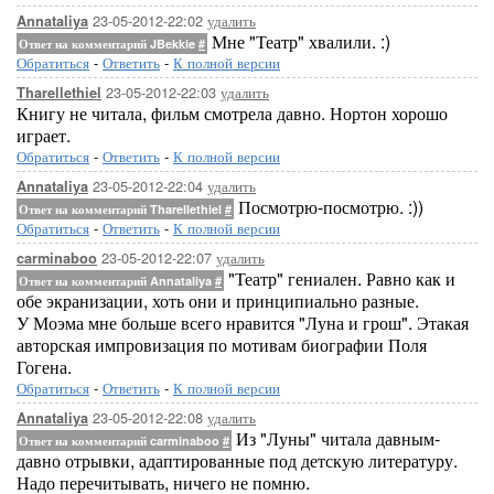
23-05-2012-22:02
удалить
Annataliya
Мне "Театр" хвалили. :)
Ответ на комментарий JBekkie
#
Обратиться
-
Ответить
-
К полной версии
23-05-2012-22:03
удалить
Tharellethiel
Книгу не читала, фильм смотрела давно. Нортон хорошо
играет.
Обратиться
-
Ответить
-
К полной версии
23-05-2012-22:04
удалить
Annataliya
Посмотрю-посмотрю. :))
Ответ на комментарий Tharellethiel
#
Обратиться
-
Ответить
-
К полной версии
23-05-2012-22:07
удалить
carminaboo
"Театр" гениален. Равно как и
Ответ на комментарий Annataliya
#
обе экранизации, хоть они и принципиально разные.
У Моэма мне больше всего нравится "Луна и грош". Этакая
авторская импровизация по мотивам биографии Поля
Гогена.
Обратиться
-
Ответить
-
К полной версии
23-05-2012-22:08
удалить
Annataliya
Из "Луны" читала давным-
Ответ на комментарий carminaboo
#
давно отрывки, адаптированные под детскую литературу.
Надо перечитывать, ничего не помню.