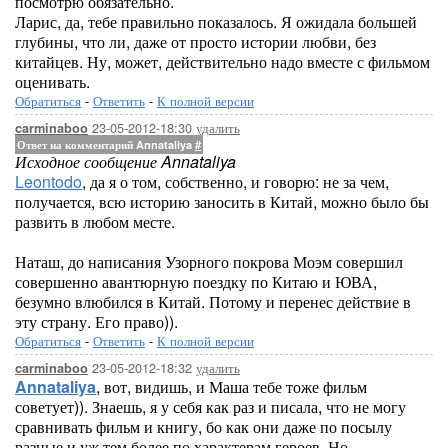
посмотрю обязательно.
Ларис, да, тебе правильно показалось. Я ожидала большей
глубины, что ли, даже от просто истории любви, без
китайцев. Ну, может, действительно надо вместе с фильмом
оценивать.
Обратиться
-
Ответить
-
К полной версии
23-05-2012-18:30
удалить
carminaboo
Ответ на комментарий Annataliya
#
Исходное сообщение Annataliya
Leontodo
, да я о том, собственно, и говорю: не за чем,
получается, всю историю заносить в Китай, можно было бы
развить в любом месте.
Наташ, до написания Узорного покрова Моэм совершил
совершенно авантюрную поездку по Китаю и ЮВА,
безумно влюбился в Китай. Потому и перенес действие в
эту страну. Его право)).
Обратиться
-
Ответить
-
К полной версии
23-05-2012-18:32
удалить
carminaboo
Annataliya
, вот, видишь, и Маша тебе тоже фильм
советует)). Знаешь, я у себя как раз и писала, что не могу
сравнивать фильм и книгу, бо как они даже по посылу
разные и уж тем более по характерам героев. Но