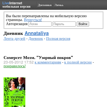
Live
Internet
Дневники
Личка
мобильная версия
Вы были перенаправлены на мобильную версию
страницы.
Вернуться!
Авторизация
Дневник
Annataliya
Лента друзей
-
Дневник
-
Полная версия
Сомерсет Моэм. "Узорный покров"
23-05-2012 17:52
к комментариям
-
к полной версии
-
понравилось!