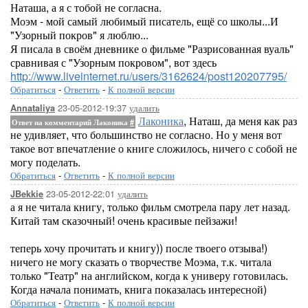
Наташа, а я с тобой не согласна.
Моэм - мой самый любимый писатель, ещё со школы...И
"Узорный покров" я люблю...
Я писала в своём дневнике о фильме "Разрисованная вуаль"
сравнивая с "Узорным покровом", вот здесь
http://www.liveinternet.ru/users/3162624/post120207795/
Обратиться
-
Ответить
-
К полной версии
23-05-2012-19:37
удалить
Annataliya
Лаконика
, Наташ, да меня как раз
Ответ на комментарий Лаконика
#
не удивляет, что большинство не согласно. Но у меня вот
такое вот впечатление о книге сложилось, ничего с собой не
могу поделать.
Обратиться
-
Ответить
-
К полной версии
23-05-2012-22:01
удалить
JBekkie
а я не читала книгу, только фильм смотрела пару лет назад.
Китай там сказочный! очень красивые пейзажи!
теперь хочу прочитать и книгу)) после твоего отзыва!)
ничего не могу сказать о творчестве Моэма, т.к. читала
только "Театр" на английском, когда к универу готовилась.
Когда начала понимать, книга показалась интересной)
Обратиться
-
Ответить
-
К полной версии