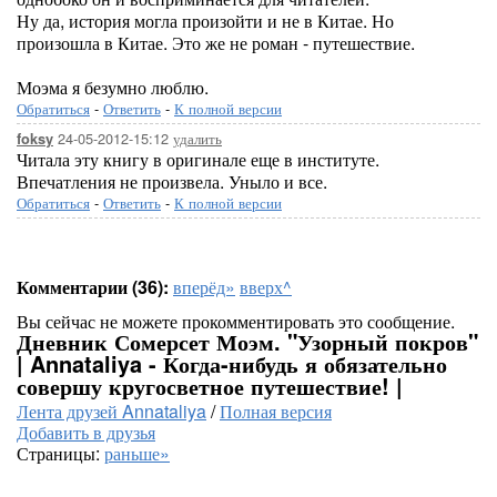
Ну да, история могла произойти и не в Китае. Но
произошла в Китае. Это же не роман - путешествие.
Моэма я безумно люблю.
Обратиться
-
Ответить
-
К полной версии
24-05-2012-15:12
удалить
foksy
Читала эту книгу в оригинале еще в институте.
Впечатления не произвела. Уныло и все.
Обратиться
-
Ответить
-
К полной версии
Комментарии (36):
вперёд»
вверх^
Вы сейчас не можете прокомментировать это сообщение.
Дневник Сомерсет Моэм. "Узорный покров"
| Annataliya - Когда-нибудь я обязательно
совершу кругосветное путешествие! |
Лента друзей Annataliya
/
Полная версия
Добавить в друзья
Страницы:
раньше»