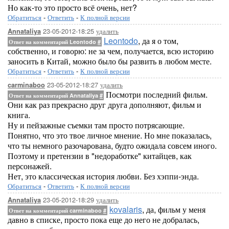
Но как-то это просто всё очень, нет?
Обратиться
-
Ответить
-
К полной версии
23-05-2012-18:25
удалить
Annataliya
Leontodo
, да я о том,
Ответ на комментарий Leontodo
#
собственно, и говорю: не за чем, получается, всю историю
заносить в Китай, можно было бы развить в любом месте.
Обратиться
-
Ответить
-
К полной версии
23-05-2012-18:27
удалить
carminaboo
Посмотри последний фильм.
Ответ на комментарий Annataliya
#
Они как раз прекрасно друг друга дополняют, фильм и
книга.
Ну и пейзажные съемки там просто потрясающие.
Понятно, что это твое личное мнение. Но мне показалась,
что ты немного разочарована, будто ожидала совсем иного.
Поэтому и претензии в "недоработке" китайцев, как
персонажей.
Нет, это классическая история любви. Без хэппи-энда.
Обратиться
-
Ответить
-
К полной версии
23-05-2012-18:29
удалить
Annataliya
kovalaris
, да, фильм у меня
Ответ на комментарий carminaboo
#
давно в списке, просто пока еще до него не добралась,