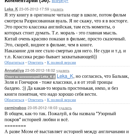
Комментарии (36):
вперёд»
23-05-2012-17:59
удалить
Leka_K
Я эту книгу в оригинале читала еще в школе, потом фильм
смотрела Разрисованная вуаль. Я не скажу, что я в восторге.
Это просто классика английская, там есть моменты, о
которых стоит думать. Т.е. мораль - это главная мысль.
Китай очень красиво показан в фильме, просто сказочный.
Это, скорей, виднее в фильме, чем в книге.
Наказание для нее стало смертью для него. Не суди и т.д. и
т.п. Классика редко бывает захватывающей))
Обратиться
-
Ответить
-
К полной версии
23-05-2012-18:02
удалить
Annataliya
Leka_K
, но согласись, что Бальзак,
Ответ на комментарий Leka_K
#
Золя и Гончаров - тоже классики, а я от этой троицы
балдею. :)) Да какая-то мораль простенькая, имхо, и без
книги понятная, что надо хорошо себя вести.
Обратиться
-
Ответить
-
К полной версии
23-05-2012-18:03
удалить
carminaboo
В общем, как-то так. Пожалуй, я бы назвала "Узорный
покров" историей любви и всё.
========
А разве Моэм её выставляет историей между англичанами и