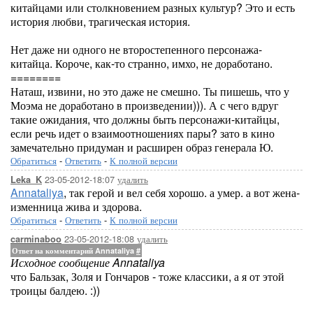
китайцами или столкновением разных культур? Это и есть
история любви, трагическая история.
Нет даже ни одного не второстепенного персонажа-
китайца. Короче, как-то странно, имхо, не доработано.
========
Наташ, извини, но это даже не смешно. Ты пишешь, что у
Моэма не доработано в произведении))). А с чего вдруг
такие ожидания, что должны быть персонажи-китайцы,
если речь идет о взаимоотношениях пары? зато в кино
замечательно придуман и расширен образ генерала Ю.
Обратиться
-
Ответить
-
К полной версии
23-05-2012-18:07
удалить
Leka_K
Annataliya
, так герой и вел себя хорошо. а умер. а вот жена-
изменница жива и здорова.
Обратиться
-
Ответить
-
К полной версии
23-05-2012-18:08
удалить
carminaboo
Ответ на комментарий Annataliya
#
Исходное сообщение Annataliya
что Бальзак, Золя и Гончаров - тоже классики, а я от этой
троицы балдею. :))