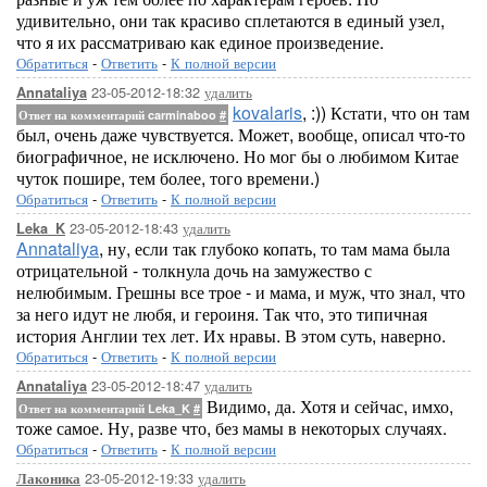
удивительно, они так красиво сплетаются в единый узел,
что я их рассматриваю как единое произведение.
Обратиться
-
Ответить
-
К полной версии
23-05-2012-18:32
удалить
Annataliya
kovalaris
, :)) Кстати, что он там
Ответ на комментарий carminaboo
#
был, очень даже чувствуется. Может, вообще, описал что-то
биографичное, не исключено. Но мог бы о любимом Китае
чуток пошире, тем более, того времени.)
Обратиться
-
Ответить
-
К полной версии
23-05-2012-18:43
удалить
Leka_K
Annataliya
, ну, если так глубоко копать, то там мама была
отрицательной - толкнула дочь на замужество с
нелюбимым. Грешны все трое - и мама, и муж, что знал, что
за него идут не любя, и героиня. Так что, это типичная
история Англии тех лет. Их нравы. В этом суть, наверно.
Обратиться
-
Ответить
-
К полной версии
23-05-2012-18:47
удалить
Annataliya
Видимо, да. Хотя и сейчас, имхо,
Ответ на комментарий Leka_K
#
тоже самое. Ну, разве что, без мамы в некоторых случаях.
Обратиться
-
Ответить
-
К полной версии
23-05-2012-19:33
удалить
Лаконика