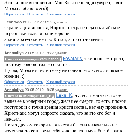
Это личное восприятие. Мне Золя перпендикулярен, а вот
Моэма люблю всего))
Обратиться
-
Ответить
-
К полной версии
23-05-2012-18:22
удалить
Leontodo
экранизация хорошая, Нортон прекрасен, да и китайские
персонажи тоже вполне хороши
а книга все-таки не про Китай, а про отношения
Обратиться
-
Ответить
-
К полной версии
23-05-2012-18:23
удалить
Annataliya
kovalaris
, я кино не смотрела,
Ответ на комментарий carminaboo
#
поэтому говорю только о книге.
Ну, да, Моэм ничем никому не обязан, это всего лишь мое
мнение. :)
Обратиться
-
Ответить
-
К полной версии
23-05-2012-18:25
удалить
Annataliya
Leka_K
, ну, если копнуть, то он
Ответ на комментарий Leka_K
#
вывез ее в холерный город, желая ее смерти, то есть, плохой
поступок и с точки зрения христианства, нет ему прощения.
Христиане могут запросто сказать, что за это его бог и
наказал.
Но я о другом говорила: что если бы она изначально не
изменяла, то есть, вела себя хорошо, то и муж был бы жив.