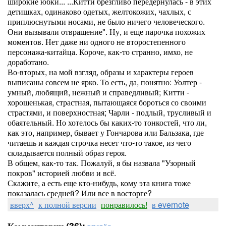
широкие юбки... ...Китти брезгливо передернулась - в этих
детишках, одинаково одетых, желтокожих, чахлых, с
приплюснутыми носами, не было ничего человеческого.
Они вызывали отвращение". Ну, и еще парочка похожих
моментов. Нет даже ни одного не второстепенного
персонажа-китайца. Короче, как-то странно, имхо, не
доработано.
Во-вторых, на мой взгляд, образы и характеры героев
выписаны совсем не ярко. То есть, да, понятно: Уолтер -
умный, любящий, нежный и справедливый; Китти -
хорошенькая, страстная, пытающаяся бороться со своими
страстями, и поверхностная; Чарли - подлый, трусливый и
обаятельный. Но хотелось бы каких-то тонкостей, что ли,
как это, например, бывает у Гончарова или Бальзака, где
читаешь и каждая строчка несет что-то такое, из чего
складывается полный образ героя.
В общем, как-то так. Пожалуй, я бы назвала "Узорный
покров" историей любви и всё.
Скажите, а есть еще кто-нибудь, кому эта книга тоже
показалась средней? Или все в восторге?
вверх^
к полной версии
понравилось!
в evernote