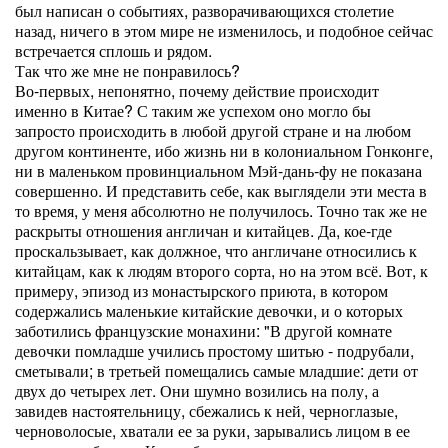
был написан о событиях, разворачивающихся столетие
назад, ничего в этом мире не изменилось, и подобное сейчас
встречается сплошь и рядом.
Так что же мне не понравилось?
Во-первых, непонятно, почему действие происходит
именно в Китае? С таким же успехом оно могло бы
запросто происходить в любой другой стране и на любом
другом континенте, ибо жизнь ни в колониальном Гонконге,
ни в маленьком провинциальном Мэй-дань-фу не показана
совершенно. И представить себе, как выглядели эти места в
то время, у меня абсолютно не получилось. Точно так же не
раскрыты отношения англичан и китайцев. Да, кое-где
проскальзывает, как должное, что англичане относились к
китайцам, как к людям второго сорта, но на этом всё. Вот, к
примеру, эпизод из монастырского приюта, в котором
содержались маленькие китайские девочки, и о которых
заботились французские монахини: "В другой комнате
девочки помладше учились простому шитью - подрубали,
сметывали; в третьей помещались самые младшие: дети от
двух до четырех лет. Они шумно возились на полу, а
завидев настоятельницу, сбежались к ней, черноглазые,
черноволосые, хватали ее за руки, зарывались лицом в ее