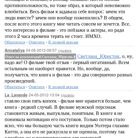
противоположность, но тоже образ, в который невозможно
влюбиться. Весь фильм я задавала себе вопрос: зачем эти
люди вместе? зачем они вообще поженились? В общем,
после всего этого книгу мне читать совсем не хочется. Все,
что интересно в фильме - это пейзажи и актеры, но ради
этого 2 часа времени терять не стоит. ИМХО.
Обратиться
-
Ответить
-
К полной версии
24-05-2012-09:57
удалить
Annataliya
Светлана_Юристик
, о, ну,
Ответ на комментарий Светлана_Юристик
#
надо же! О фильме твой отзыв - первый негативный. Всем
остальным он наоборот нравится. Но, вообще, да,
получается, что книга и фильм - это два совершенно разных
произведений.
Обратиться
-
Ответить
-
К полной версии
24-05-2012-13:04
удалить
La_Lavande
ставлю свои пять копеек - фильм мне нравится больше, чем
книга - редкий случай. В фильме мужской персонаж
становится живым, выпуклым, понятным. В книге я не
понимала мотивации его поступков. Только потом стало
ясно, что мы большую часть книги видим Уолтера глазами
Китти, а она его не раскусила и не оценила, поэтому так
однобоко он и восприминается для читателей.