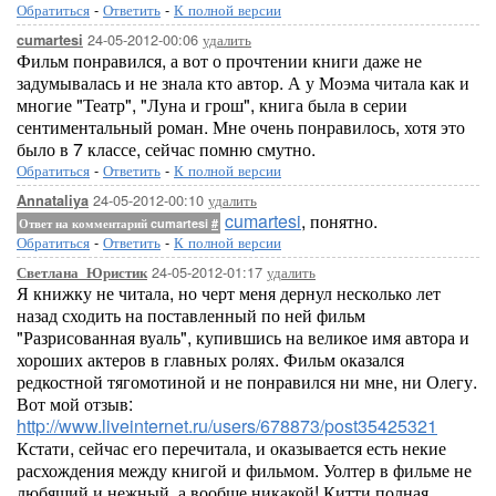
Обратиться
-
Ответить
-
К полной версии
24-05-2012-00:06
удалить
cumartesi
Фильм понравился, а вот о прочтении книги даже не
задумывалась и не знала кто автор. А у Моэма читала как и
многие "Театр", "Луна и грош", книга была в серии
сентиментальный роман. Мне очень понравилось, хотя это
было в 7 классе, сейчас помню смутно.
Обратиться
-
Ответить
-
К полной версии
24-05-2012-00:10
удалить
Annataliya
cumartesi
, понятно.
Ответ на комментарий cumartesi
#
Обратиться
-
Ответить
-
К полной версии
24-05-2012-01:17
удалить
Светлана_Юристик
Я книжку не читала, но черт меня дернул несколько лет
назад сходить на поставленный по ней фильм
"Разрисованная вуаль", купившись на великое имя автора и
хороших актеров в главных ролях. Фильм оказался
редкостной тягомотиной и не понравился ни мне, ни Олегу.
Вот мой отзыв:
http://www.liveinternet.ru/users/678873/post35425321
Кстати, сейчас его перечитала, и оказывается есть некие
расхождения между книгой и фильмом. Уолтер в фильме не
любящий и нежный, а вообще никакой! Китти полная