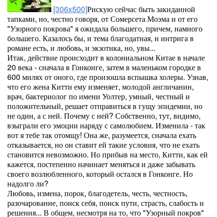
[306x500]
Рискую сейчас быть закиданной
тапками, но, честно говоря, от Сомерсета Моэма и от его
"Узорного покрова" я ожидала большего, причем, намного
большего. Казалось бы, и тема благодатная, и интрига в
романе есть, и любовь, и экзотика, но, увы...
Итак, действие происходит в колониальном Китае в начале
20 века - сначала в Гонконге, затем в маленьком городке в
600 милях от оного, где произошла вспышка холеры. Узнав,
что его жена Китти ему изменяет, молодой англичанин,
врач, бактериолог по имени Уолтер, умный, честный и
положительный, решает отправиться в гущу эпидемии, но
не один, а с ней. Почему с ней? Собственно, тут, видимо,
взыграли его эмоции наряду с самолюбием. Изменила - так
вот я тебе так отомщу! Она же, разумеется, сначала ехать
отказывается, но он ставит ей такие условия, что не ехать
становится невозможно. Но прибыв на место, Китти, как ей
кажется, постепенно начинает меняться и даже забывать
своего возлюбленного, который остался в Гонконге. Но
надолго ли?
Любовь, измена, порок, благодетель, честь, честность,
разочарование, поиск себя, поиск пути, страсть, слабость и
решения... В общем, несмотря на то, что "Узорный покров"