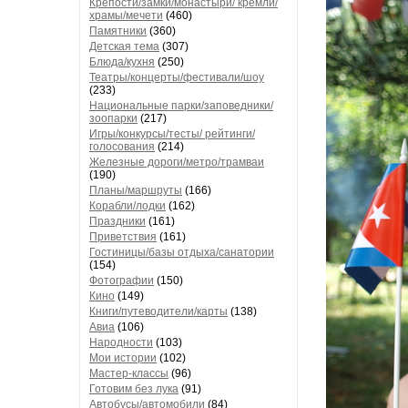
Крепости/замки/монастыри/ кремли/
храмы/мечети
(460)
Памятники
(360)
Детская тема
(307)
Блюда/кухня
(250)
Театры/концерты/фестивали/шоу
(233)
Национальные парки/заповедники/
зоопарки
(217)
Игры/конкурсы/тесты/ рейтинги/
голосования
(214)
Железные дороги/метро/трамваи
(190)
Планы/маршруты
(166)
Корабли/лодки
(162)
Праздники
(161)
Приветствия
(161)
Гостиницы/базы отдыха/санатории
(154)
Фотографии
(150)
Кино
(149)
Книги/путеводители/карты
(138)
Авиа
(106)
Народности
(103)
Мои истории
(102)
Мастер-классы
(96)
Готовим без лука
(91)
Автобусы/автомобили
(84)