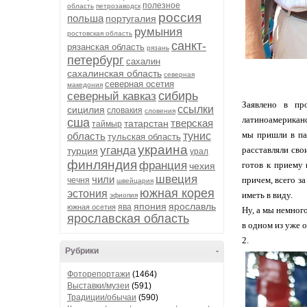
полезное
область
петрозаводск
россия
польша
португалия
румыния
ростовская область
санкт-
рязанская область
рязань
петербург
сахалин
сахалинская область
северная
северная осетия
македония
сибирь
северный кавказ
Заявлено в пр
ссылки
сицилия
словакия
словения
латиноамериканс
сша
тверская
татарстан
таймыр
мы пришли в пар
область
тунис
тульская область
украина
уганда
расставляли сво
турция
урал
финляндия
франция
готов к приему 
чехия
швеция
чили
причем, всего з
чечня
швейцария
южная корея
эстония
иметь в виду.
эфиопия
япония
ярославль
ява
южная осетия
Ну, а мы немного
ярославская область
в одном из уже о
2.
Рубрики
-
Фоторепортажи
(1464)
Выставки/музеи
(591)
Традиции/обычаи
(590)