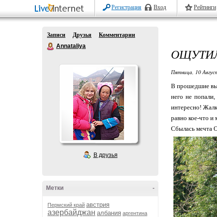
Регистрация
Вход
Рейтинги
Записи
Друзья
Комментарии
Annataliya
ОЩУТИЛ
Пятница, 10 Авгус
В прошедшие вых
него не попали,
интересно! Жалко
равно кое-что и м
Сбылась мечта О
В друзья
Метки
-
австрия
Пермский край
азербайджан
албания
аргентина