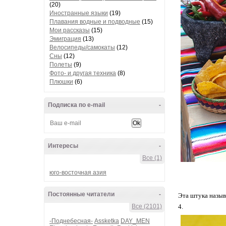
(20)
Иностранные языки
(19)
Плавания водные и подводные
(15)
Мои рассказы
(15)
Эмиграция
(13)
Велосипеды/самокаты
(12)
Сны
(12)
Полеты
(9)
Фото- и другая техника
(8)
Плюшки
(6)
Подписка по e-mail
-
Интересы
-
Все (1)
юго-восточная азия
Постоянные читатели
-
Эта штука назыв
Все (2101)
4.
-Поднебесная-
Assketka
DAY_MEN