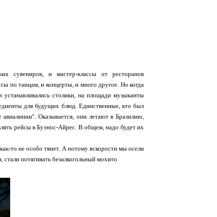
ких сувениров, и мастер-классы от ресторанов
ы по танцам, и концерты, и много другое. Но когда
ки устанавливались столики, на площади музыканты
редиенты для будущих блюд. Единственные, кто был
 авиалинии". Оказывается, они летают в Бразилию,
влять рейсы в Буэнос-Айрес. В общем, надо будет их
 как-то не особо тянет. А потому вскорости мы осели
я, стали потягивать безалкогольный мохито.