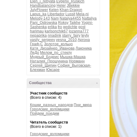
Elen_i_rebyata
Evgenij_Ruskich
Handbalancing
Heler
JBekkie
JulyFlower
Kelen
Khan-Dragon
Lapus_ka
Libertador
Lussit
Mela-ni
Melody-143
Nam
Natalya4455
Nattaliya
Pani_Ostrowska
Roksy
Taikhe
Yogini-
Sashenka
erlika
fro
gedichte
gost
harimau
karlsonchik67
lozanna777
nepaprika
nnadink
starry_fairy
teyty
vasily_sergeev
vesna_2010
Аргона
Граф-С
Золотое_кольцо
Катя_Дизайнер_Иванова
Лаконика
ЛеДо
Мелом_по_стеклу
Мудрый_Бодрис
Мышка-Машка
Наталия_Прошунина
Норманн
Сергей_Щипин
София_Выговская-
Блехман
Юксаре
Сообщества
-
Участник сообществ
(Всего в списке: 4)
Кошки_разных_народов
Пни_мира
Городские_взломщики
Пойдем_поедим
Читатель сообществ
(Всего в списке: 1)
Городские_взломщики