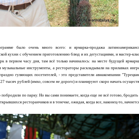
ограмме было очень много всего: и ярмарка-продажа латиноамериканс
кой кухни с обучением приготовлению блюд и их дегустациями, и мастер-класс
к в первом часу дня, там всё только начиналось: на месте будущей ярмар
и музыкальные инструменты, а рестораторы раскладывали на прилавках инг
праздно гуляющих посетителей, - это представители авиакомпании "Турецкие
а 27 тысяч рублей (имхо, совсем не дорого) и планируют скоро начать осущест
 побродили по парку. Но вы сами понимаете, когда еще не всё готово, бродить
ткрывшихся ресторанчиков и в тенечке, ожидая, когда все, наконец-то, начнетс