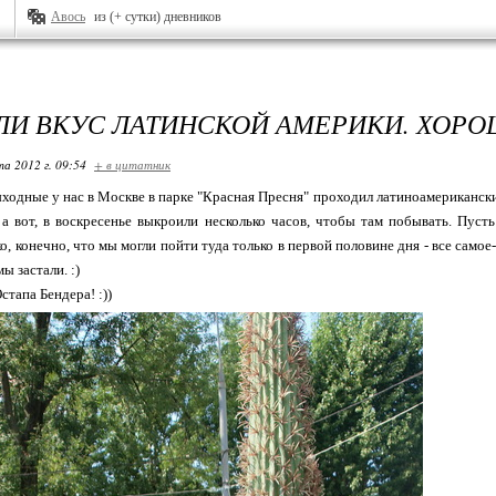
Авось
из (+ сутки) дневников
И ВКУС ЛАТИНСКОЙ АМЕРИКИ. ХОРОШ
та 2012 г. 09:54
+ в цитатник
одные у нас в Москве в парке "Красная Пресня" проходил латиноамериканский
 а вот, в воскресенье выкроили несколько часов, чтобы там побывать. Пуст
, конечно, что мы могли пойти туда только в первой половине дня - все самое-
ы застали. :)
стапа Бендера! :))