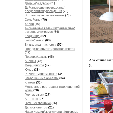
Дворцы/усадьбы
(81)
Действующие прозводства/
предприятия/учреждения
(73)
Встречи путешественников
(73)
Семейство
(70)
Хобби
(70)
Аномальные явления/фантастика/
астрономия/космос
(64)
Кладбища
(62)
Бьюти/релакс
(60)
Визы/загранпаспорта
(55)
Городское ориентирование/квесты
(47)
Пещеры/шахты
(45)
А за мохито как-
Анонсы
(43)
Медицинское
(42)
3.
Юмор
(38)
Рабоче-туристическое
(35)
Заброшенные объекты
(34)
Климат
(31)
Московские рестораны традиционной
кухни
(28)
Горные лыжи
(27)
Автостоп
(26)
Путешественники
(26)
Делюсь опытом
(21)
Наши лекции/выступления/интервью