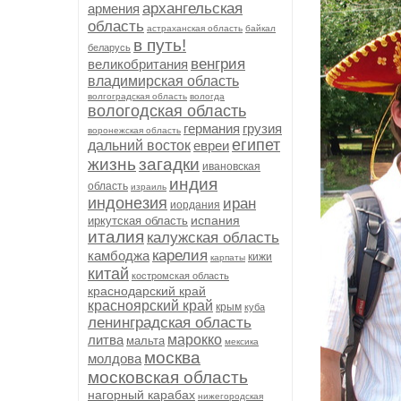
архангельская
армения
область
астраханская область
байкал
в путь!
беларусь
венгрия
великобритания
владимирская область
волгоградская область
вологда
вологодская область
германия
грузия
воронежская область
египет
дальний восток
евреи
жизнь
загадки
ивановская
индия
область
израиль
индонезия
иран
иордания
испания
иркутская область
италия
калужская область
карелия
камбоджа
кижи
карпаты
китай
костромская область
краснодарский край
красноярский край
крым
куба
ленинградская область
литва
марокко
мальта
мексика
москва
молдова
московская область
нагорный карабах
нижегородская