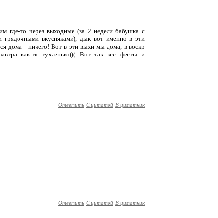
им где-то через выходные (за 2 недели бабушка с
 грядочными вкусняками), дык вот именно в эти
я дома - ничего! Вот в эти выхи мы дома, в воскр
втра как-то тухленько((( Вот так все фесты и
Ответить
С цитатой
В цитатник
Ответить
С цитатой
В цитатник