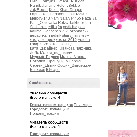
Elen_i_rebyata
Evgenij_Ruskich
Handbalancing
Heler
JBekkie
JulyFlower
Kelen
Khan-Dragon
Lapus_ka
Libertador
Lussit
Mela-ni
Melody-143
Nam
Natalya4455
Nattaliya
Pani_Ostrowska
Roksy
Taikhe
Yogini-
Sashenka
erlika
fro
gedichte
gost
harimau
karlsonchik67
lozanna777
nepaprika
nnadink
starry_fairy
teyty
vasily_sergeev
vesna_2010
Аргона
Граф-С
Золотое_кольцо
Катя_Дизайнер_Иванова
Лаконика
ЛеДо
Мелом_по_стеклу
Мудрый_Бодрис
Мышка-Машка
Наталия_Прошунина
Норманн
Сергей_Щипин
София_Выговская-
Блехман
Юксаре
Сообщества
-
Участник сообществ
(Всего в списке: 4)
Кошки_разных_народов
Пни_мира
Городские_взломщики
Пойдем_поедим
Читатель сообществ
(Всего в списке: 1)
Городские_взломщики