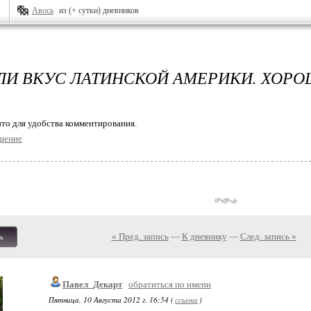
Авось
из (+ сутки) дневников
И ВКУС ЛАТИНСКОЙ АМЕРИКИ. ХОРОШ
то для удобства комментирования.
щение
« Пред. запись
—
К дневнику
—
След. запись »
ь
Павел_Декарт
обратиться по имени
Пятница, 10 Августа 2012 г. 16:54 (
ссылка
)