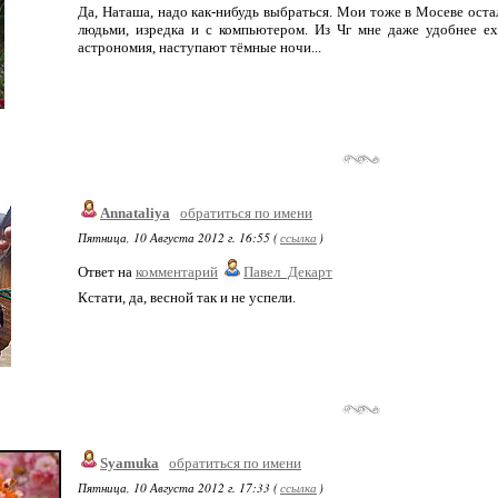
Да, Наташа, надо как-нибудь выбраться. Мои тоже в Мосеве оста
людьми, изредка и с компьютером. Из Чг мне даже удобнее ех
астрономия, наступают тёмные ночи...
Annataliya
обратиться по имени
Пятница, 10 Августа 2012 г. 16:55 (
ссылка
)
Ответ на
комментарий
Павел_Декарт
Кстати, да, весной так и не успели.
Syamuka
обратиться по имени
Пятница, 10 Августа 2012 г. 17:33 (
ссылка
)