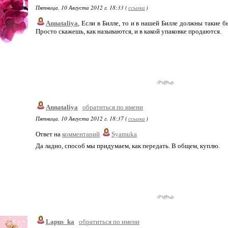
Пятница, 10 Августа 2012 г. 18:33 (
ссылка
)
Annataliya
, Если в Билле, то и в нашей Билле должны такие б
Просто скажешь, как называются, и в какой упаковке продаются.
Annataliya
обратиться по имени
Пятница, 10 Августа 2012 г. 18:37 (
ссылка
)
Ответ на
комментарий
Syamuka
Да ладно, способ мы придумаем, как передать. В общем, куплю.
Lapus_ka
обратиться по имени