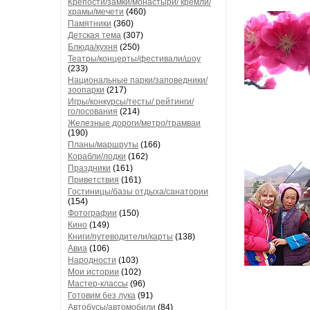
Крепости/замки/монастыри/ кремли/
храмы/мечети
(460)
Памятники
(360)
Детская тема
(307)
Блюда/кухня
(250)
Театры/концерты/фестивали/шоу
(233)
Национальные парки/заповедники/
зоопарки
(217)
Игры/конкурсы/тесты/ рейтинги/
голосования
(214)
Железные дороги/метро/трамваи
(190)
Планы/маршруты
(166)
Корабли/лодки
(162)
Праздники
(161)
Приветствия
(161)
Гостиницы/базы отдыха/санатории
(154)
Фотографии
(150)
Кино
(149)
Книги/путеводители/карты
(138)
Авиа
(106)
Народности
(103)
Мои истории
(102)
Мастер-классы
(96)
Готовим без лука
(91)
Автобусы/автомобили
(84)