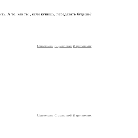
ыть. А то, как ты , если купишь, передавать будешь?
Ответить
С цитатой
В цитатник
Ответить
С цитатой
В цитатник