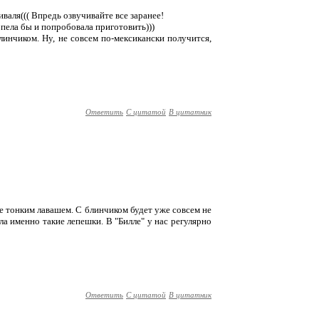
иваля((( Впредь озвучивайте все заранее!
рпела бы и попробовала приготовить)))
инчиком. Ну, не совсем по-мексикански получится,
Ответить
С цитатой
В цитатник
ее тонким лавашем. С блинчиком будет уже совсем не
ала именно такие лепешки. В "Билле" у нас регулярно
Ответить
С цитатой
В цитатник