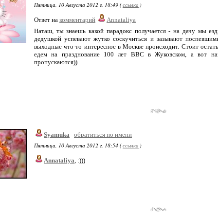
Пятница, 10 Августа 2012 г. 18:49 (
ссылка
)
Ответ на
комментарий
Annataliya
Наташ, ты знаешь какой парадокс получается - на дачу мы езд
дедушкой успевают жутко соскучиться и зазывают поспевшими
выходные что-то интересное в Москве происходит. Стоит остатьс
едем на празднование 100 лет ВВС в Жуковском, а вот наза
пропускаются))
Syamuka
обратиться по имени
Пятница, 10 Августа 2012 г. 18:54 (
ссылка
)
Annataliya
, :)))