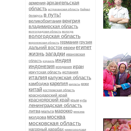
архангельская
армения
область
астраханская область
байкал
в путь!
беларусь
венгрия
великобритания
владимирская область
волгоградская область
вологда
вологодская область
германия
грузия
воронежская область
египет
дальний восток
евреи
жизнь
загадки
ивановская
индия
область
израиль
индонезия
иран
иордания
испания
иркутская область
италия
калужская область
карелия
камбоджа
кижи
карпаты
китай
костромская область
краснодарский край
красноярский край
крым
куба
ленинградская область
литва
марокко
мальта
мексика
москва
молдова
московская область
нагорный карабах
нижегородская