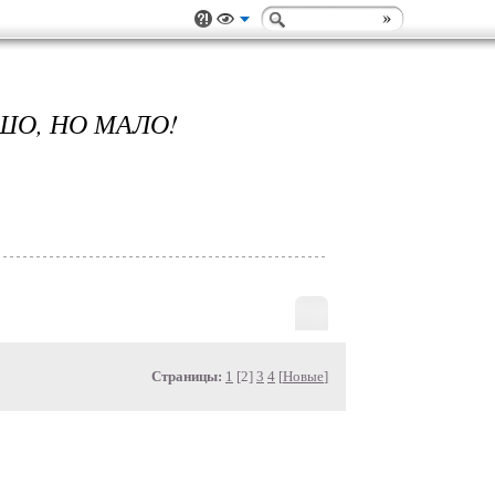
О, НО МАЛО!
Страницы:
1
[2]
3
4
[
Новые
]