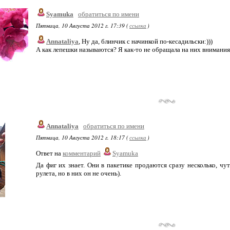
Syamuka
обратиться по имени
Пятница, 10 Августа 2012 г. 17:39 (
ссылка
)
Annataliya
, Ну да, блинчик с начинкой по-кесадильски:)))
А как лепешки называются? Я как-то не обращала на них внимания
Annataliya
обратиться по имени
Пятница, 10 Августа 2012 г. 18:17 (
ссылка
)
Ответ на
комментарий
Syamuka
Да фиг их знает. Они в пакетике продаются сразу несколько, чу
рулета, но в них он не очень).