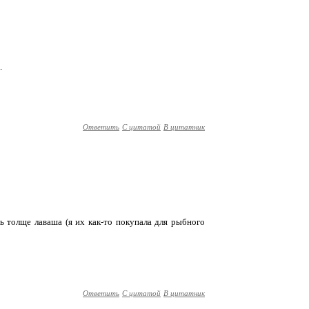
.
Ответить
С цитатой
В цитатник
ть толще лаваша (я их как-то покупала для рыбного
Ответить
С цитатой
В цитатник