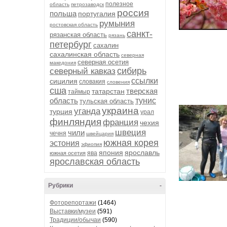
полезное
область
петрозаводск
россия
польша
португалия
румыния
ростовская область
санкт-
рязанская область
рязань
петербург
сахалин
сахалинская область
северная
северная осетия
македония
сибирь
северный кавказ
ссылки
сицилия
словакия
словения
сша
тверская
татарстан
таймыр
область
тунис
тульская область
украина
уганда
турция
урал
финляндия
франция
чехия
швеция
чили
чечня
швейцария
южная корея
эстония
эфиопия
япония
ярославль
ява
южная осетия
ярославская область
Рубрики
-
Фоторепортажи
(1464)
Выставки/музеи
(591)
Традиции/обычаи
(590)