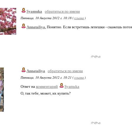
Syamuka
обратиться по имени
Пятница, 10 Августа 2012 г. 18:18 (
ссылка
)
Annataliya
, Понятно. Если встретишь лепешки - скажешь потом
Annataliya
обратиться по имени
Пятница, 10 Августа 2012 г. 18:21 (
ссылка
)
Ответ на
комментарий
Syamuka
О, так тебе, может, их купить?