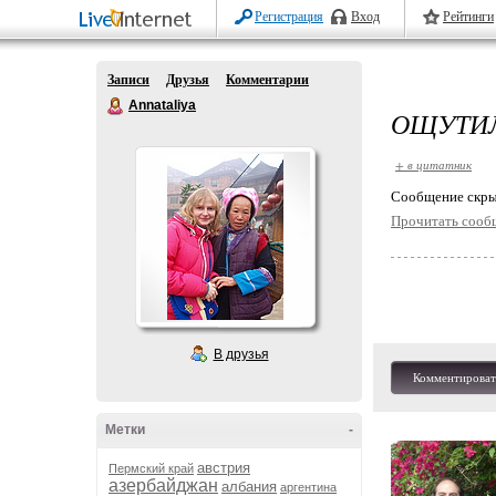
Регистрация
Вход
Рейтинги
Записи
Друзья
Комментарии
Annataliya
ОЩУТИЛ
+ в цитатник
Cообщение скры
Прочитать сооб
В друзья
Комментироват
Метки
-
австрия
Пермский край
азербайджан
албания
аргентина