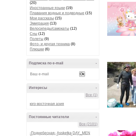
(20)
Иностранные языки
(19)
Плавания водные и подводные
(15)
Мои рассказы
(15)
Эмиграция
(13)
Велосипеды/самокаты
(12)
Сны
(12)
Полеты
(9)
Фото- и другая техника
(8)
Плюшки
(6)
Подписка по e-mail
-
Интересы
-
Все (1)
юго-восточная азия
Постоянные читатели
-
Все (2101)
-Поднебесная-
Assketka
DAY_MEN