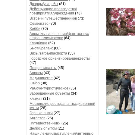
Дворцы/усадьбы
(81)
Действующие прозводства/
предприятия/учреждения
(73)
Встречи путешественников
(73)
Семейство
(70)
Хобби
(70)
Аномальные явления/фантастика/
астрономия/космос
(64)
Кладбища
(62)
Бьюти/релакс
(60)
Визы/загранпаспорта
(55)
Городское ориентирование/квесты
(47)
Пещеры/шахты
(45)
Анонсы
(43)
Медицинское
(42)
Юмор
(38)
Рабоче-туристическое
(35)
Заброшенные объекты
(34)
Климат
(31)
Московские рестораны традиционной
кухни
(28)
Горные лыжи
(27)
Автостоп
(26)
Путешественники
(26)
Делюсь опытом
(21)
Наши лекции/выступления/интервью