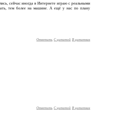
лись, сейчас иногда в Интернете играю с реальными
ать, тем более на машине. А ещё у нас по плану
Ответить
С цитатой
В цитатник
Ответить
С цитатой
В цитатник