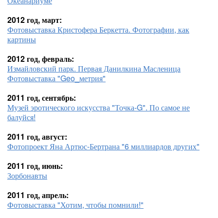
Океанариуме
2012 год, март:
Фотовыставка Кристофера Беркетта. Фотографии, как
картины
2012 год, февраль:
Измайловский парк. Первая Данилкина Масленица
Фотовыставка "Geo_метрия"
2011 год, сентябрь:
Музей эротического искусства "Точка-G". По самое не
балуйся!
2011 год, август:
Фотопроект Яна Артюс-Бертрана "6 миллиардов других"
2011 год, июнь:
Зорбонавты
2011 год, апрель:
Фотовыставка "Хотим, чтобы помнили!"