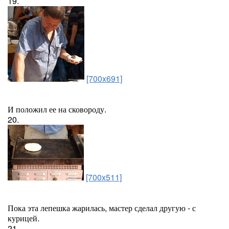
19.
[700x691]
И положил ее на сковороду.
20.
[700x511]
Пока эта лепешка жарилась, мастер сделал другую - с
курицей.
21.