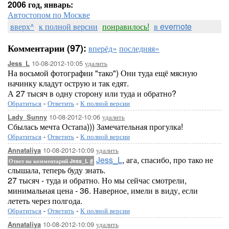
2006 год, январь:
Автостопом по Москве
вверх^
к полной версии
понравилось!
в evernote
Комментарии (97):
вперёд»
последняя»
10-08-2012-10:05
удалить
Jess_L
На восьмой фотографии "тако") Они туда ещё мясную
начинку кладут острую и так едят.
А 27 тысяч в одну сторону или туда и обратно?
Обратиться
-
Ответить
-
К полной версии
10-08-2012-10:06
удалить
Lady_Sunny
Сбылась мечта Остапа))) Замечательная прогулка!
Обратиться
-
Ответить
-
К полной версии
10-08-2012-10:09
удалить
Annataliya
Jess_L
, ага, спасибо, про тако не
Ответ на комментарий Jess_L
#
слышала, теперь буду знать.
27 тысяч - туда и обратно. Но мы сейчас смотрели,
минимальная цена - 36. Наверное, имели в виду, если
лететь через полгода.
Обратиться
-
Ответить
-
К полной версии
10-08-2012-10:09
удалить
Annataliya