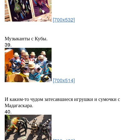
[700x532]
Музыканты с Кубы.
39.
[700x514]
И каким-то чудом затесавшиеся игрушки и сумочки с
Мадагаскара.
40.