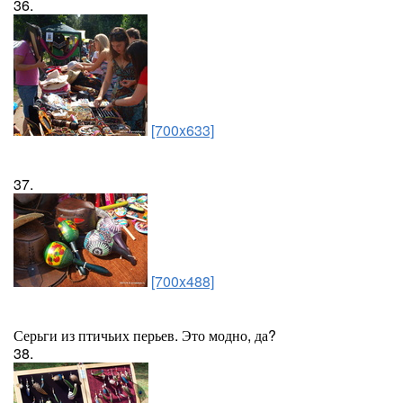
36.
[700x633]
37.
[700x488]
Серьги из птичьих перьев. Это модно, да?
38.