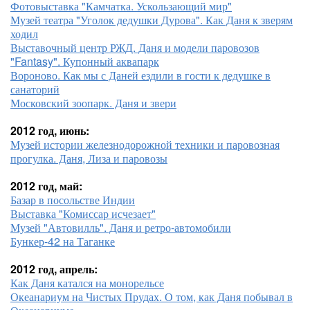
Фотовыставка "Камчатка. Ускользающий мир"
Музей театра "Уголок дедушки Дурова". Как Даня к зверям
ходил
Выставочный центр РЖД. Даня и модели паровозов
"Fantasy". Купонный аквапарк
Вороново. Как мы с Даней ездили в гости к дедушке в
санаторий
Московский зоопарк. Даня и звери
2012 год, июнь:
Музей истории железнодорожной техники и паровозная
прогулка. Даня, Лиза и паровозы
2012 год, май:
Базар в посольстве Индии
Выставка "Комиссар исчезает"
Музей "Автовилль". Даня и ретро-автомобили
Бункер-42 на Таганке
2012 год, апрель:
Как Даня катался на монорельсе
Океанариум на Чистых Прудах. О том, как Даня побывал в