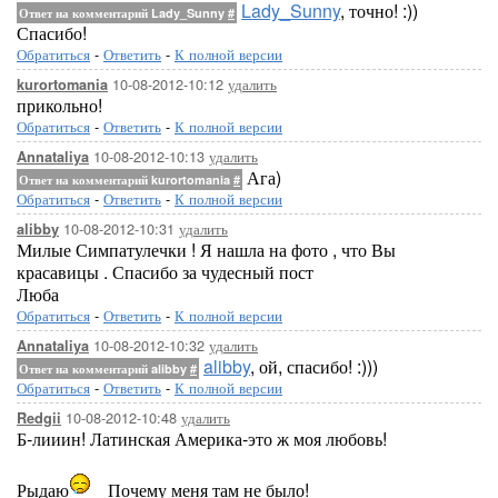
Lady_Sunny
, точно! :))
Ответ на комментарий Lady_Sunny
#
Спасибо!
Обратиться
-
Ответить
-
К полной версии
10-08-2012-10:12
удалить
kurortomania
прикольно!
Обратиться
-
Ответить
-
К полной версии
10-08-2012-10:13
удалить
Annataliya
Ага)
Ответ на комментарий kurortomania
#
Обратиться
-
Ответить
-
К полной версии
10-08-2012-10:31
удалить
alibby
Милые Симпатулечки ! Я нашла на фото , что Вы
красавицы . Спасибо за чудесный пост
Люба
Обратиться
-
Ответить
-
К полной версии
10-08-2012-10:32
удалить
Annataliya
alibby
, ой, спасибо! :)))
Ответ на комментарий alibby
#
Обратиться
-
Ответить
-
К полной версии
10-08-2012-10:48
удалить
Redgii
Б-лииин! Латинская Америка-это ж моя любовь!
Рыдаю
Почему меня там не было!