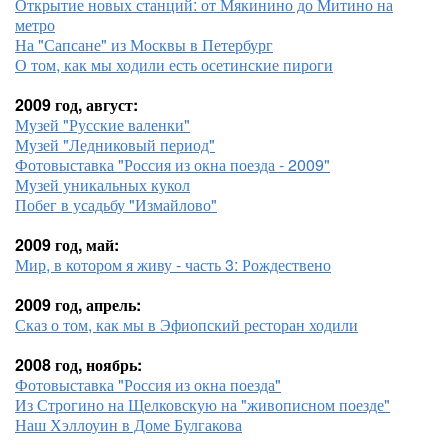
Открытие новых станций: от Мякинино до Митино на
метро
На "Сапсане" из Москвы в Петербург
О том, как мы ходили есть осетинские пироги
2009 год, август:
Музей "Русские валенки"
Музей "Ледниковый период"
Фотовыставка "Россия из окна поезда - 2009"
Музей уникальных кукол
Побег в усадьбу "Измайлово"
2009 год, май:
Мир, в котором я живу - часть 3: Рождествено
2009 год, апрель:
Сказ о том, как мы в Эфиопский ресторан ходили
2008 год, ноябрь:
Фотовыставка "Россия из окна поезда"
Из Строгино на Щелковскую на "живописном поезде"
Наш Хэллоуин в Доме Булгакова