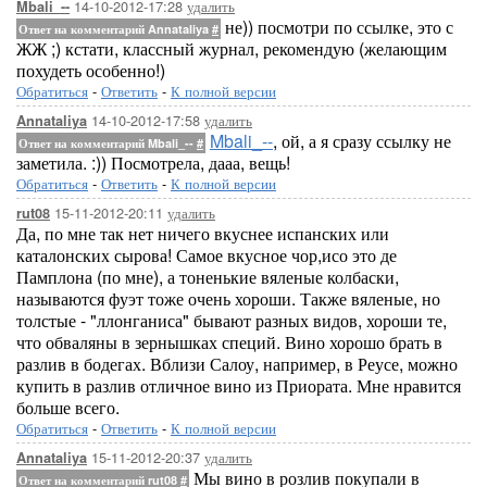
14-10-2012-17:28
удалить
Mbali_--
не)) посмотри по ссылке, это с
Ответ на комментарий Annataliya
#
ЖЖ ;) кстати, классный журнал, рекомендую (желающим
похудеть особенно!)
Обратиться
-
Ответить
-
К полной версии
14-10-2012-17:58
удалить
Annataliya
Mbali_--
, ой, а я сразу ссылку не
Ответ на комментарий Mbali_--
#
заметила. :)) Посмотрела, дааа, вещь!
Обратиться
-
Ответить
-
К полной версии
15-11-2012-20:11
удалить
rut08
Да, по мне так нет ничего вкуснее испанских или
каталонских сырова! Самое вкусное чор,исо это де
Памплона (по мне), а тоненькие вяленые колбаски,
называются фуэт тоже очень хороши. Также вяленые, но
толстые - "ллонганиса" бывают разных видов, хороши те,
что обваляны в зернышках специй. Вино хорошо брать в
разлив в бодегах. Вблизи Салоу, например, в Реусе, можно
купить в разлив отличное вино из Приората. Мне нравится
больше всего.
Обратиться
-
Ответить
-
К полной версии
15-11-2012-20:37
удалить
Annataliya
Мы вино в розлив покупали в
Ответ на комментарий rut08
#