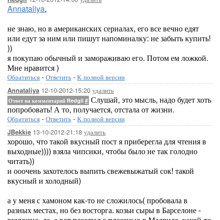
Annataliya
,
не знаю, но в американских сериалах, его все вечно едят
или едут за ним или пишут напоминалку: не забыть купить!
))
я покупаю обычный и замораживаю его. Потом ем ложкой.
Мне нравится )
Обратиться
-
Ответить
-
К полной версии
12-10-2012-15:20
удалить
Annataliya
Слушай, это мысль, надо будет хоть
Ответ на комментарий Redgii
#
попробовать! А то, получается, отстала от жизни.
Обратиться
-
Ответить
-
К полной версии
13-10-2012-21:18
удалить
JBekkie
хорошо, что такой вкусный пост я приберегла для чтения в
выходные)))) взяла чипсики, чтобы было не так голодно
читать))
и ооочень захотелось выпить свежевыжатый сок! такой
вкусный и холодный)
а у меня с хамоном как-то не сложилось( пробовала в
разных местах, но без восторга. козьи сыры в Барселоне -
вкууусно, да. а вот покупал с плесенью в Мадриде, какой-то