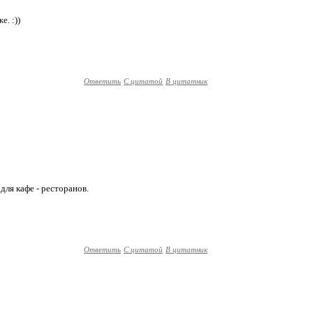
е. :))
Ответить
С цитатой
В цитатник
 для кафе - ресторанов.
Ответить
С цитатой
В цитатник