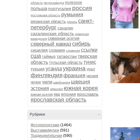
полезное
область
петрозаводск
россия
польша
португалия
румыния
ростовская область
санкт-
рязанская область
рязань
петербург
сахалин
сахалинская область
северная
северная осетия
македония
сибирь
северный кавказ
ссылки
сицилия
словакия
словения
сша
тверская
татарстан
таймыр
область
тунис
тульская область
украина
уганда
турция
урал
финляндия
франция
чехия
швеция
чили
чечня
швейцария
южная корея
эстония
эфиопия
япония
ярославль
ява
южная осетия
ярославская область
Рубрики
-
Фоторепортажи
(1464)
Выставки/музеи
(591)
Традиции/обычаи
(590)