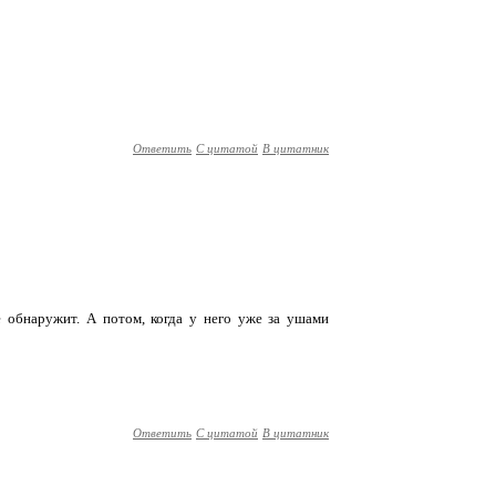
Ответить
С цитатой
В цитатник
е обнаружит. А потом, когда у него уже за ушами
Ответить
С цитатой
В цитатник