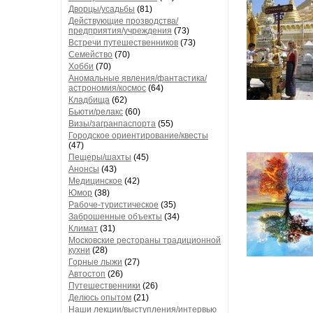
Дворцы/усадьбы
(81)
Действующие прозводства/
предприятия/учреждения
(73)
Встречи путешественников
(73)
Семейство
(70)
Хобби
(70)
Аномальные явления/фантастика/
астрономия/космос
(64)
Кладбища
(62)
Бьюти/релакс
(60)
Визы/загранпаспорта
(55)
Городское ориентирование/квесты
(47)
Пещеры/шахты
(45)
Анонсы
(43)
Медицинское
(42)
Юмор
(38)
Рабоче-туристическое
(35)
Заброшенные объекты
(34)
Климат
(31)
Московские рестораны традиционной
кухни
(28)
Горные лыжи
(27)
Автостоп
(26)
Путешественники
(26)
Делюсь опытом
(21)
Наши лекции/выступления/интервью