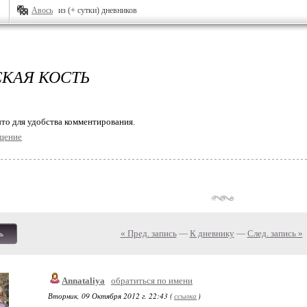
Авось
из (+ сутки) дневников
КАЯ КОСТЬ
то для удобства комментирования.
щение
« Пред. запись
—
К дневнику
—
След. запись »
ь
Annataliya
обратиться по имени
Вторник, 09 Октября 2012 г. 22:43 (
ссылка
)