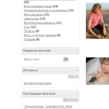
(20)
Иностранные языки
(19)
Плавания водные и подводные
(15)
Мои рассказы
(15)
Эмиграция
(13)
Велосипеды/самокаты
(12)
Сны
(12)
Полеты
(9)
Фото- и другая техника
(8)
Плюшки
(6)
Подписка по e-mail
-
Интересы
-
Все (1)
юго-восточная азия
Постоянные читатели
-
Все (2101)
-Поднебесная-
Assketka
DAY_MEN