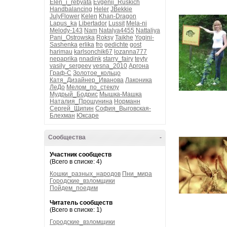
Elen_i_rebyata
Evgenij_Ruskich
Handbalancing
Heler
JBekkie
JulyFlower
Kelen
Khan-Dragon
Lapus_ka
Libertador
Lussit
Mela-ni
Melody-143
Nam
Natalya4455
Nattaliya
Pani_Ostrowska
Roksy
Taikhe
Yogini-
Sashenka
erlika
fro
gedichte
gost
harimau
karlsonchik67
lozanna777
nepaprika
nnadink
starry_fairy
teyty
vasily_sergeev
vesna_2010
Аргона
Граф-С
Золотое_кольцо
Катя_Дизайнер_Иванова
Лаконика
ЛеДо
Мелом_по_стеклу
Мудрый_Бодрис
Мышка-Машка
Наталия_Прошунина
Норманн
Сергей_Щипин
София_Выговская-
Блехман
Юксаре
Сообщества
-
Участник сообществ
(Всего в списке: 4)
Кошки_разных_народов
Пни_мира
Городские_взломщики
Пойдем_поедим
Читатель сообществ
(Всего в списке: 1)
Городские_взломщики