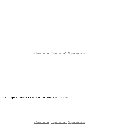
Ответить
С цитатой
В цитатник
дашь секрет только что со смаком слопанного.
Ответить
С цитатой
В цитатник