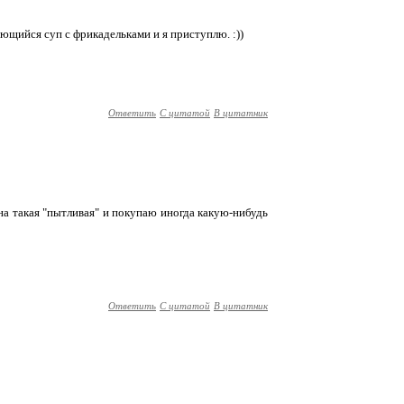
ющийся суп с фрикадельками и я приступлю. :))
Ответить
С цитатой
В цитатник
одна такая "пытливая" и покупаю иногда какую-нибудь
Ответить
С цитатой
В цитатник