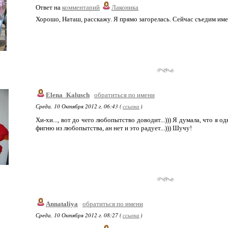
Ответ на
комментарий
Лаконика
Хорошо, Наташ, расскажу. Я прямо загорелась. Сейчас съедим име
Elena_Kalusch
обратиться по имени
Среда, 10 Октября 2012 г. 06:43 (
ссылка
)
Хи-хи..., вот до чего любопытство доводит...))) Я думала, что я 
фигню из любопытства, ан нет и это радует...))) Шучу!
Annataliya
обратиться по имени
Среда, 10 Октября 2012 г. 08:27 (
ссылка
)