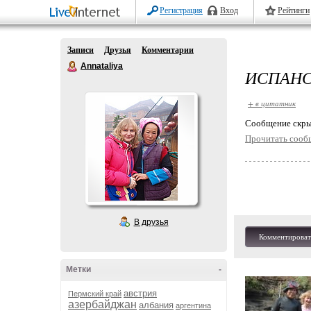
Регистрация
Вход
Рейтинги
Записи
Друзья
Комментарии
Annataliya
ИСПАНС
+ в цитатник
Cообщение скры
Прочитать сооб
В друзья
Комментироват
Метки
-
австрия
Пермский край
азербайджан
албания
аргентина