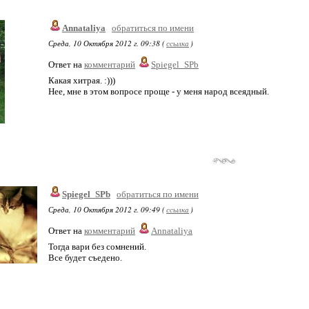
Annataliya
обратиться по имени
Среда, 10 Октября 2012 г. 09:38 (
ссылка
)
Ответ на
комментарий
Spiegel_SPb
Какая хитрая. :)))
Нее, мне в этом вопросе проще - у меня народ всеядный.
Spiegel_SPb
обратиться по имени
Среда, 10 Октября 2012 г. 09:49 (
ссылка
)
Ответ на
комментарий
Annataliya
Тогда вари без сомнений.
Все будет съедено.