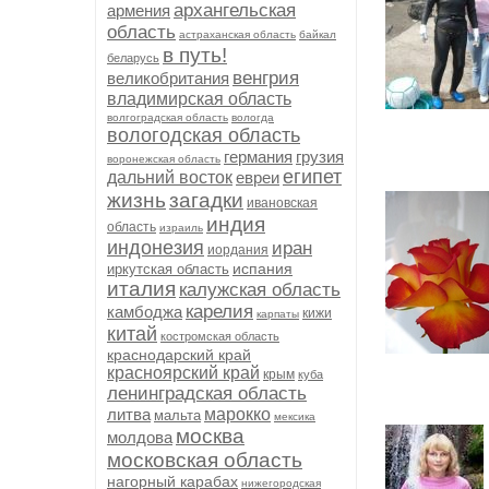
архангельская
армения
область
астраханская область
байкал
в путь!
беларусь
венгрия
великобритания
владимирская область
волгоградская область
вологда
вологодская область
германия
грузия
воронежская область
египет
дальний восток
евреи
жизнь
загадки
ивановская
индия
область
израиль
индонезия
иран
иордания
испания
иркутская область
италия
калужская область
карелия
камбоджа
кижи
карпаты
китай
костромская область
краснодарский край
красноярский край
крым
куба
ленинградская область
литва
марокко
мальта
мексика
москва
молдова
московская область
нагорный карабах
нижегородская