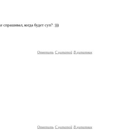
 спрашивал, когда будет суп? :)))
Ответить
С цитатой
В цитатник
Ответить
С цитатой
В цитатник