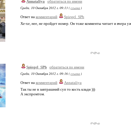
Annataliya
обратиться по имени
Среда, 10 Октября 2012 г. 09:13 (
ссылка
)
Ответ на
комментарий
Spiegel_SPb
Хе-хе, нее, не пройдет номер. Он тоже комменты читает и вчера уже
Spiegel_SPb
обратиться по имени
Среда, 10 Октября 2012 г. 09:16 (
ссылка
)
Ответ на
комментарий
Annataliya
Так ты не в завтрашний суп то кость клади )))
А экспромтом.