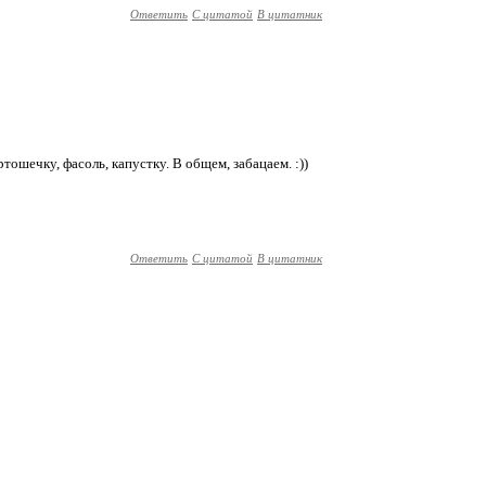
Ответить
С цитатой
В цитатник
тошечку, фасоль, капустку. В общем, забацаем. :))
Ответить
С цитатой
В цитатник