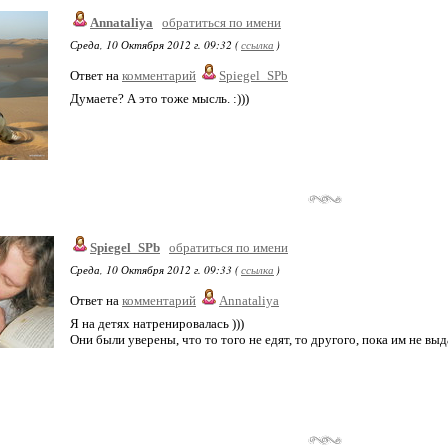
Annataliya
обратиться по имени
Среда, 10 Октября 2012 г. 09:32 (
ссылка
)
Ответ на
комментарий
Spiegel_SPb
Думаете? А это тоже мысль. :)))
Spiegel_SPb
обратиться по имени
Среда, 10 Октября 2012 г. 09:33 (
ссылка
)
Ответ на
комментарий
Annataliya
Я на детях натренировалась )))
Они были уверены, что то того не едят, то другого, пока им не вы