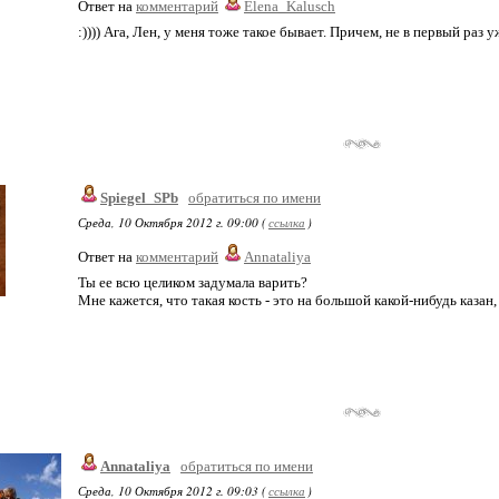
Ответ на
комментарий
Elena_Kalusch
:)))) Ага, Лен, у меня тоже такое бывает. Причем, не в первый раз уж
Spiegel_SPb
обратиться по имени
Среда, 10 Октября 2012 г. 09:00 (
ссылка
)
Ответ на
комментарий
Annataliya
Ты ее всю целиком задумала варить?
Мне кажется, что такая кость - это на большой какой-нибудь казан,
Annataliya
обратиться по имени
Среда, 10 Октября 2012 г. 09:03 (
ссылка
)