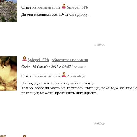
Ответ на
комментарий
Spiegel_SPb
Да она маленькая же. 10-12 см в длину.
Spiegel_SPb
обратиться по имени
Среда, 10 Октября 2012 г. 09:07 (
ссылка
)
Ответ на
комментарий
Annataliya
Ну тогда дерзай. Соляночку какую-нибудь.
Только вовремя кость из кастрюли вытащи, пока муж ее там н
потрещит, можешь предъявить ингридиент.