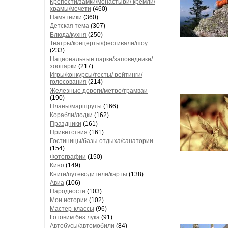
Крепости/замки/монастыри/ кремли/
храмы/мечети
(460)
Памятники
(360)
Детская тема
(307)
Блюда/кухня
(250)
Театры/концерты/фестивали/шоу
(233)
Национальные парки/заповедники/
зоопарки
(217)
Игры/конкурсы/тесты/ рейтинги/
голосования
(214)
Железные дороги/метро/трамваи
(190)
Планы/маршруты
(166)
Корабли/лодки
(162)
Праздники
(161)
Приветствия
(161)
Гостиницы/базы отдыха/санатории
(154)
Фотографии
(150)
Кино
(149)
Книги/путеводители/карты
(138)
Авиа
(106)
Народности
(103)
Мои истории
(102)
Мастер-классы
(96)
Готовим без лука
(91)
Автобусы/автомобили
(84)