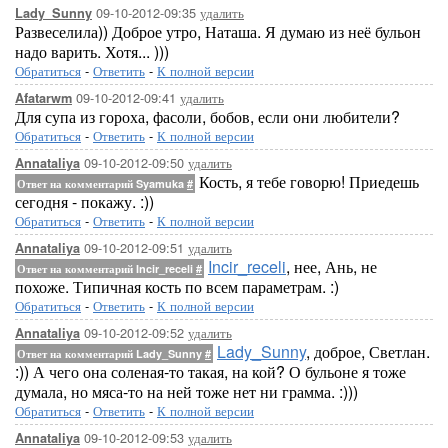
09-10-2012-09:35
удалить
Lady_Sunny
Развеселила)) Доброе утро, Наташа. Я думаю из неё бульон
надо варить. Хотя... )))
Обратиться
-
Ответить
-
К полной версии
09-10-2012-09:41
удалить
Afatarwm
Для супа из гороха, фасоли, бобов, если они любители?
Обратиться
-
Ответить
-
К полной версии
09-10-2012-09:50
удалить
Annataliya
Кость, я тебе говорю! Приедешь
Ответ на комментарий Syamuka
#
сегодня - покажу. :))
Обратиться
-
Ответить
-
К полной версии
09-10-2012-09:51
удалить
Annataliya
Incir_receli
, нее, Ань, не
Ответ на комментарий Incir_receli
#
похоже. Типичная кость по всем параметрам. :)
Обратиться
-
Ответить
-
К полной версии
09-10-2012-09:52
удалить
Annataliya
Lady_Sunny
, доброе, Светлан.
Ответ на комментарий Lady_Sunny
#
:)) А чего она соленая-то такая, на кой? О бульоне я тоже
думала, но мяса-то на ней тоже нет ни грамма. :)))
Обратиться
-
Ответить
-
К полной версии
09-10-2012-09:53
удалить
Annataliya