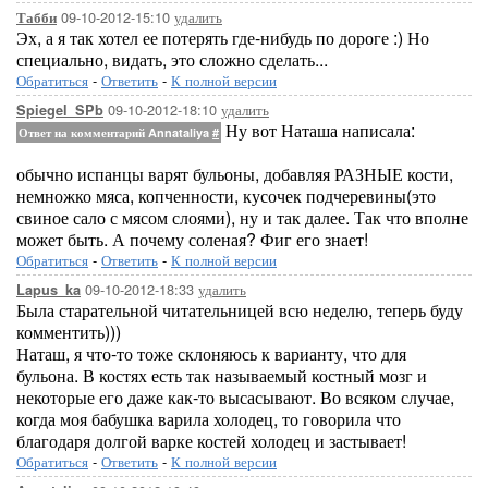
09-10-2012-15:10
удалить
Табби
Эх, а я так хотел ее потерять где-нибудь по дороге :) Но
специально, видать, это сложно сделать...
Обратиться
-
Ответить
-
К полной версии
09-10-2012-18:10
удалить
Spiegel_SPb
Ну вот Наташа написала:
Ответ на комментарий Annataliya
#
обычно испанцы варят бульоны, добавляя РАЗНЫЕ кости,
немножко мяса, копченности, кусочек подчеревины(это
свиное сало с мясом слоями), ну и так далее. Так что вполне
может быть. А почему соленая? Фиг его знает!
Обратиться
-
Ответить
-
К полной версии
09-10-2012-18:33
удалить
Lapus_ka
Была старательной читательницей всю неделю, теперь буду
комментить)))
Наташ, я что-то тоже склоняюсь к варианту, что для
бульона. В костях есть так называемый костный мозг и
некоторые его даже как-то высасывают. Во всяком случае,
когда моя бабушка варила холодец, то говорила что
благодаря долгой варке костей холодец и застывает!
Обратиться
-
Ответить
-
К полной версии