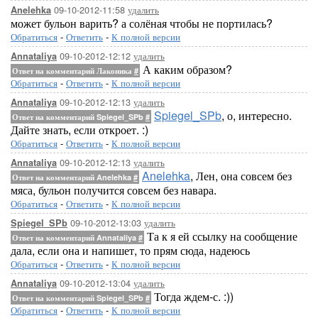
09-10-2012-11:58
удалить
Anelehka
может бульон варить? а солёная чтобы не портилась?
Обратиться
-
Ответить
-
К полной версии
09-10-2012-12:12
удалить
Annataliya
А каким образом?
Ответ на комментарий Лаконика
#
Обратиться
-
Ответить
-
К полной версии
09-10-2012-12:13
удалить
Annataliya
Spiegel_SPb
, о, интересно.
Ответ на комментарий Spiegel_SPb
#
Дайте знать, если откроет. :)
Обратиться
-
Ответить
-
К полной версии
09-10-2012-12:13
удалить
Annataliya
Anelehka
, Лен, она совсем без
Ответ на комментарий Anelehka
#
мяса, бульон получится совсем без навара.
Обратиться
-
Ответить
-
К полной версии
09-10-2012-13:03
удалить
Spiegel_SPb
Та к я ей ссылку на сообщение
Ответ на комментарий Annataliya
#
дала, если она и напишет, то прям сюда, надеюсь
Обратиться
-
Ответить
-
К полной версии
09-10-2012-13:04
удалить
Annataliya
Тогда ждем-с. :))
Ответ на комментарий Spiegel_SPb
#
Обратиться
-
Ответить
-
К полной версии