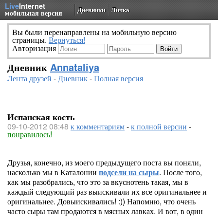
Live
Internet
Дневники
Личка
мобильная версия
Вы были перенаправлены на мобильную версию
страницы.
Вернуться!
Авторизация
Дневник
Annataliya
Лента друзей
-
Дневник
-
Полная версия
Испанская кость
09-10-2012 08:48
к комментариям
-
к полной версии
-
понравилось!
Друзья, конечно, из моего предыдущего поста вы поняли,
насколько мы в Каталонии
подсели на сыры
. После того,
как мы разобрались, что это за вкуснотень такая, мы в
каждый следующий раз выискивали их все оригинальнее и
оригинальнее. Довыискивались! :)) Напомню, что очень
часто сыры там продаются в мясных лавках. И вот, в один