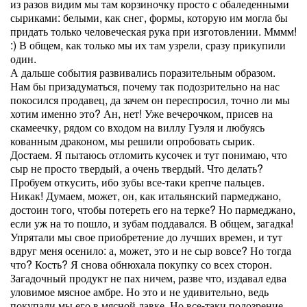
из разов видим мы там корзиночку просто с обаледенными
сыриками: белыми, как снег, формы, которую им могла бы
придать только человеческая рука при изготовлении. Мммм!
:) В общем, как только мы их там узрели, сразу прикупили
один.
А дальше события развивались поразительным образом.
Нам бы призадуматься, почему так подозрительно на нас
покосился продавец, да зачем он переспросил, точно ли мы
хотим именно это? Ан, нет! Уже вечерочком, присев на
скамеечку, рядом со входом на виллу Гуэля и любуясь
кованным драконом, мы решили опробовать сырик.
Достаем. Я пытаюсь отломить кусочек и тут понимаю, что
сыр не просто твердый, а очень твердый. Что делать?
Пробуем откусить, ибо зубы все-таки крепче пальцев.
Никак! Думаем, может, он, как итальянский пармеджано,
достоин того, чтобы потереть его на терке? Но пармеджано,
если уж на то пошло, и зубам поддавался. В общем, загадка!
Упрятали мы свое приобретение до лучших времен, и тут
вдруг меня осенило: а, может, это и не сыр вовсе? Но тогда
что? Кость? Я снова обнюхала покупку со всех сторон.
Загадочный продукт не пах ничем, разве что, издавал едва
уловимое мясное амбре. Но это и не удивительно, ведь
покупали мы его в мясной лавке. Но все-таки подозрение