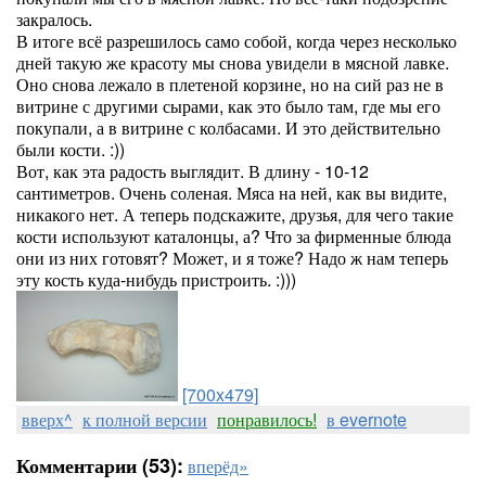
закралось.
В итоге всё разрешилось само собой, когда через несколько
дней такую же красоту мы снова увидели в мясной лавке.
Оно снова лежало в плетеной корзине, но на сий раз не в
витрине с другими сырами, как это было там, где мы его
покупали, а в витрине с колбасами. И это действительно
были кости. :))
Вот, как эта радость выглядит. В длину - 10-12
сантиметров. Очень соленая. Мяса на ней, как вы видите,
никакого нет. А теперь подскажите, друзья, для чего такие
кости используют каталонцы, а? Что за фирменные блюда
они из них готовят? Может, и я тоже? Надо ж нам теперь
эту кость куда-нибудь пристроить. :)))
[700x479]
вверх^
к полной версии
понравилось!
в evernote
Комментарии (53):
вперёд»