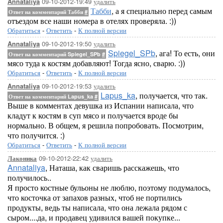
09-10-2012-19:49
удалить
Annataliya
Табби
, а я специально перед самым
Ответ на комментарий Табби
#
отъездом все наши номера в отелях проверяла. :))
Обратиться
-
Ответить
-
К полной версии
09-10-2012-19:50
удалить
Annataliya
Spiegel_SPb
, ага! То есть, они
Ответ на комментарий Spiegel_SPb
#
мясо туда к костям добавляют! Тогда ясно, сварю. :))
Обратиться
-
Ответить
-
К полной версии
09-10-2012-19:53
удалить
Annataliya
Lapus_ka
, получается, что так.
Ответ на комментарий Lapus_ka
#
Выше в комментах девушка из Испании написала, что
кладут к костям в суп мясо и получается вроде бы
нормально. В общем, я решила попробовать. Посмотрим,
что получится. :)
Обратиться
-
Ответить
-
К полной версии
09-10-2012-22:42
удалить
Лаконика
Annataliya
, Наташа, как сваришь расскажешь, что
получилось..
Я просто костные бульоны не люблю, поэтому подумалось,
что косточка от запахов разных, чтоб не портились
продукты, ведь ты написала, что она лежала рядом с
сыром....да, и продавец удивился вашей покупке...