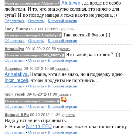
Afatarwm
, да вроде не особо
Ответ на комментарий Afatarwm
#
любители. И то, что она жутко соленая, это ничего для
супа? И по поводу навара я тоже как-то не уверена. :)
Обратиться
-
Ответить
-
К полной версии
09-10-2012-09:53
удалить
Lady_Sunny
Так, костный бульон)))
Ответ на комментарий Annataliya
#
Обратиться
-
Ответить
-
К полной версии
09-10-2012-09:56
удалить
Annataliya
Это такой, как от яиц? :)))
Ответ на комментарий Lady_Sunny
#
Обратиться
-
Ответить
-
К полной версии
09-10-2012-10:56
удалить
Лаконика
Annataliya
, Наташа, хотя я не знаю, но я поддержу идею
Incir_receli
, чтобы продукты не портились...
Обратиться
-
Ответить
-
К полной версии
09-10-2012-11:00
удалить
Incir_receli
Ответ на комментарий Лаконика
#
Обратиться
-
Ответить
-
К полной версии
09-10-2012-11:30
удалить
Spiegel_SPb
Надо у испанцев спрашивать.
Я Наташе
N7111-FFC
написала, может она откроет тайну
Обратиться
-
Ответить
-
К полной версии