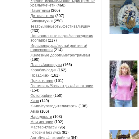
Крепости/замки/монастыри/ кремли/
храмы/мечети
(460)
Памятники
(360)
Детская тема
(307)
Блюда/кухня
(250)
Театры/концерты/фестивали/шоу
(233)
Национальные парки/заповедники/
зоопарки
(217)
Игры/конкурсы/тесты/ рейтинги/
голосования
(214)
Железные дороги/метро/трамваи
(190)
Планы/маршруты
(166)
Корабли/лодки
(162)
Праздники
(161)
Приветствия
(161)
Гостиницы/базы отдыха/санатории
(154)
Фотографии
(150)
Кино
(149)
Книги/путеводители/карты
(138)
Авиа
(106)
Народности
(103)
Мои истории
(102)
Мастер-классы
(96)
Готовим без лука
(91)
Автобусы/автомобили
(84)