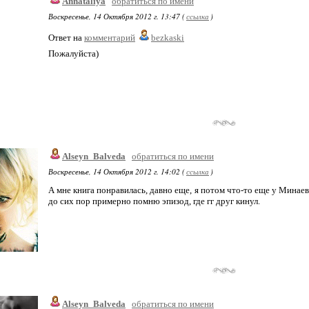
Annataliya
обратиться по имени
Воскресенье, 14 Октября 2012 г. 13:47 (
ссылка
)
Ответ на
комментарий
bezkaski
Пожалуйста)
Alseyn_Balveda
обратиться по имени
Воскресенье, 14 Октября 2012 г. 14:02 (
ссылка
)
А мне книга понравилась, давно еще, я потом что-то еще у Минаева 
до сих пор примерно помню эпизод, где гг друг кинул.
Alseyn_Balveda
обратиться по имени