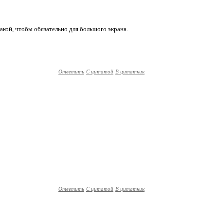
 такой, чтобы обязательно для большого экрана.
Ответить
С цитатой
В цитатник
Ответить
С цитатой
В цитатник