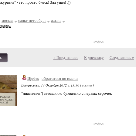
журавль" - это просто блеск! Зал упал! :))
москва
санкт-петербург
жизнь
ователям
« Пред. запись
—
К дневнику
—
След. запись »
ь
Dju6es
обратиться по имени
Воскресенье, 14 Октября 2012 г. 13:30 (
ссылка
)
"ниасилила"( затошнило буквально с первых строчек