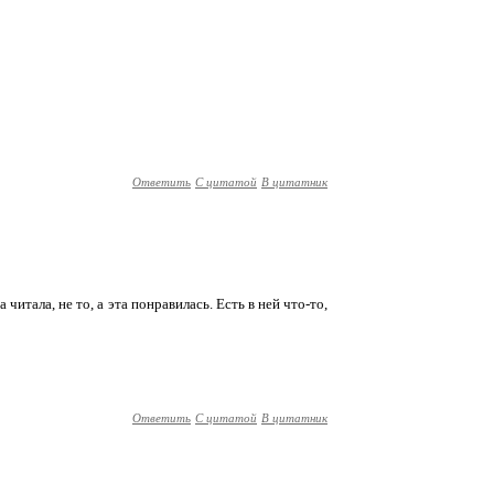
Ответить
С цитатой
В цитатник
читала, не то, а эта понравилась. Есть в ней что-то,
Ответить
С цитатой
В цитатник