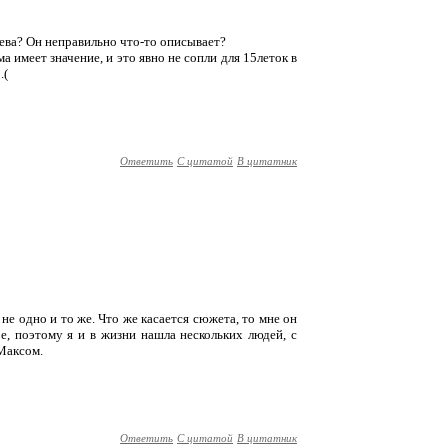
аева? Он неправильно что-то описывает?
 имеет значение, и это явно не сопли для 15леток в
.(
Ответить
С цитатой
В цитатник
 не одно и то же. Что же касается сюжета, то мне он
е, поэтому я и в жизни нашла нескольких людей, с
 Максом.
Ответить
С цитатой
В цитатник