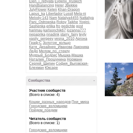
Elen_i_rebyata
Evgenij_Ruskich
Handbalancing
Heler
JBekkie
JulyFlower
Kelen
Khan-Dragon
Lapus_ka
Libertador
Lussit
Mela-ni
Melody-143
Nam
Natalya4455
Nattaliya
Pani_Ostrowska
Roksy
Taikhe
Yogini-
Sashenka
erlika
fro
gedichte
gost
harimau
karlsonchik67
lozanna777
nepaprika
nnadink
starry_fairy
teyty
vasily_sergeev
vesna_2010
Аргона
Граф-С
Золотое_кольцо
Катя_Дизайнер_Иванова
Лаконика
ЛеДо
Мелом_по_стеклу
Мудрый_Бодрис
Мышка-Машка
Наталия_Прошунина
Норманн
Сергей_Щипин
София_Выговская-
Блехман
Юксаре
Сообщества
-
Участник сообществ
(Всего в списке: 4)
Кошки_разных_народов
Пни_мира
Городские_взломщики
Пойдем_поедим
Читатель сообществ
(Всего в списке: 1)
Городские_взломщики