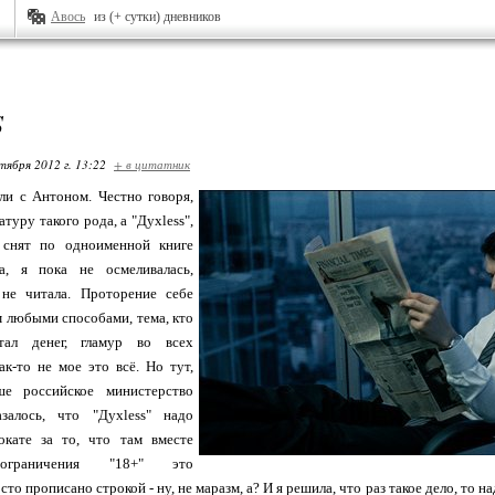
Авось
из (+ сутки) дневников
S
тября 2012 г. 13:22
+ в цитатник
ли с Антоном. Честно говоря,
атуру такого рода, а "Духless",
 снят по одноименной книге
а, я пока не осмеливалась,
не читала. Проторение себе
 любыми способами, тема, кто
отал денег, гламур во всех
ак-то не мое это всё. Но тут,
ше российское министерство
залось, что "Духless" надо
окате за то, что там вместе
 ограничения "18+" это
то прописано строкой - ну, не маразм, а? И я решила, что раз такое дело, то н