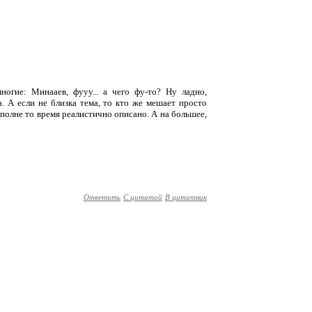
ногие: Минааев, фууу... а чего фу-то? Ну ладно,
. А если не близка тема, то кто же мешает просто
 вполне то время реалистично описано. А на большее,
Ответить
С цитатой
В цитатник