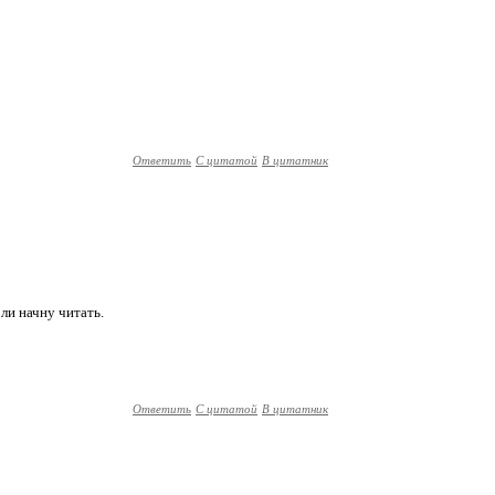
Ответить
С цитатой
В цитатник
ли начну читать.
Ответить
С цитатой
В цитатник