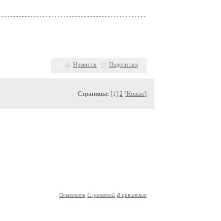
Нравится
Поделиться
Страницы:
[1]
2
[
Новые
]
Ответить
С цитатой
В цитатник