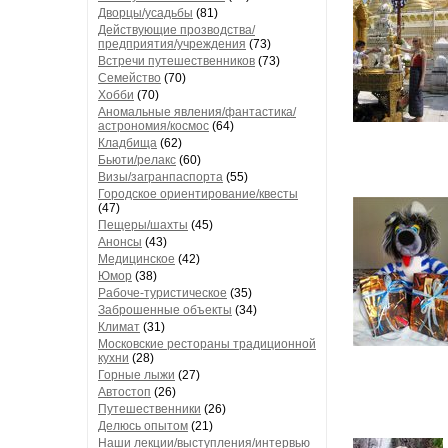
Дворцы/усадьбы
(81)
Действующие прозводства/
предприятия/учреждения
(73)
Встречи путешественников
(73)
Семейство
(70)
Хобби
(70)
Аномальные явления/фантастика/
астрономия/космос
(64)
Кладбища
(62)
Бьюти/релакс
(60)
Визы/загранпаспорта
(55)
Городское ориентирование/квесты
(47)
Пещеры/шахты
(45)
Анонсы
(43)
Медицинское
(42)
Юмор
(38)
Рабоче-туристическое
(35)
Заброшенные объекты
(34)
Климат
(31)
Московские рестораны традиционной
кухни
(28)
Горные лыжи
(27)
Автостоп
(26)
Путешественники
(26)
Делюсь опытом
(21)
Наши лекции/выступления/интервью