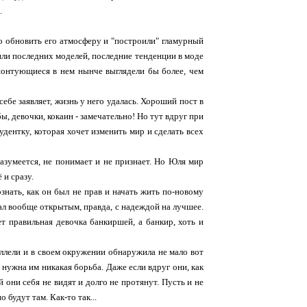
.
о обновить его атмосферу и "построили" гламурный
или последних моделей, последние тенденции в моде
 понтующиеся в нем нынче выглядели бы более, чем
себе заявляет, жизнь у него удалась. Хороший пост в
ы, девочки, кокаин - замечательно! Но тут вдруг при
ентку, которая хочет изменить мир и сделать всех
разумеется, не понимает и не признает. Но Юля мир
 и сразу.
знать, как он был не прав и начать жить по-новому
нал вообще открытым, правда, с надеждой на лучшее.
ет правильная девочка банкиршей, а банкир, хоть и
аллели и в своем окружении обнаружила не мало вот
 нужна им никакая борьба. Даже если вдруг они, как
й они себя не видят и долго не протянут. Пусть и не
 будут там. Как-то так...