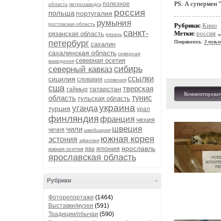
PS: А супермен "
полезное
область
петрозаводск
россия
польша
португалия
румыния
ростовская область
Рубрики:
Кино
санкт-
Метки:
россия
рязанская область
рязань
петербург
Понравилось:
3 польз
сахалин
сахалинская область
северная
северная осетия
македония
сибирь
северный кавказ
ссылки
сицилия
словакия
словения
сша
тверская
татарстан
таймыр
Комментироват
область
тунис
тульская область
украина
уганда
турция
урал
финляндия
франция
чехия
швеция
чили
чечня
швейцария
южная корея
эстония
эфиопия
япония
ярославль
ява
южная осетия
ярославская область
Рубрики
-
Фоторепортажи
(1464)
Выставки/музеи
(591)
Традиции/обычаи
(590)