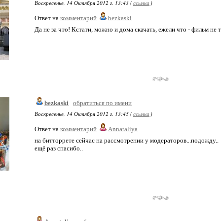
Воскресенье, 14 Октября 2012 г. 13:43 (
ссылка
)
Ответ на
комментарий
bezkaski
Да не за что! Кстати, можно и дома скачать, ежели что - фильм не
bezkaski
обратиться по имени
Воскресенье, 14 Октября 2012 г. 13:45 (
ссылка
)
Ответ на
комментарий
Annataliya
на битторрете сейчас на рассмотрении у модераторов...подожду..
ещё раз спасибо..