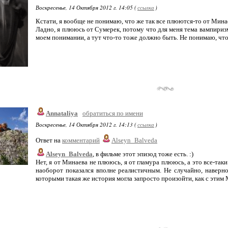
Воскресенье, 14 Октября 2012 г. 14:05 (
ссылка
)
Кстати, я вообще не понимаю, что же так все плюются-то от Мин
Ладно, я плююсь от Сумерек, потому что для меня тема вампиризма
моем понимании, а тут что-то тоже должно быть. Не понимаю, что
Annataliya
обратиться по имени
Воскресенье, 14 Октября 2012 г. 14:13 (
ссылка
)
Ответ на
комментарий
Alseyn_Balveda
Alseyn_Balveda
, в фильме этот эпизод тоже есть. :)
Нет, я от Минаева не плююсь, я от гламура плююсь, а это все-таки
наоборот показался вполне реалистичным. Не случайно, наверно
которыми такая же история могла запросто произойти, как с этим