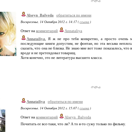
Alseyn_Balveda
обратиться по имени
Воскресенье, 14 Октября 2012 г. 14:17 (
ссылка
)
Ответ на
комментарий
Annataliya
Annataliya
, Я ж не про тебя конкретно, а просто очень м
последующие книги допустим, не фонтан, но эта весьма неплоха
сказать, что она не близка. Не знаю мне вот тоже показалось, что
вроде и не претендовал товарищ.
Хотя конечно, это не литература высшего класса.
Annataliya
обратиться по имени
Воскресенье, 14 Октября 2012 г. 15:07 (
ссылка
)
Ответ на
комментарий
Alseyn_Balveda
Почитать ее все-таки, что ли? А то я-то сужу только по фильму.