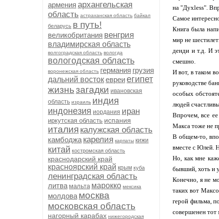
архангельская
армения
на "Духless". Вп
область
астраханская область
байкал
Самое интересно
в путь!
беларусь
Книга была напи
венгрия
великобритания
мир не шестилет
владимирская область
денди и т.д. И 
волгоградская область
вологда
вологодская область
смешно.
германия
грузия
воронежская область
И вот, в таком в
египет
дальний восток
евреи
руководстве банк
жизнь
загадки
ивановская
особых обстояте
индия
область
израиль
людей счастливы
индонезия
иран
иордания
Впрочем, все ее
испания
иркутская область
Макса тоже не пр
италия
калужская область
В общем-то, впо
карелия
камбоджа
кижи
карпаты
вместе с Юлей. 
китай
костромская область
Но, как мне каж
краснодарский край
красноярский край
крым
куба
бывший, хоть и 
ленинградская область
Конечно, я не м
литва
марокко
мальта
мексика
таких вот Максо
москва
молдова
герой фильма, по
московская область
совершенен тот м
нагорный карабах
нижегородская