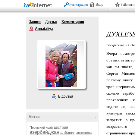
Регистрация
Вход
Рейтинги
Записи
Друзья
Комментарии
Annataliya
ДУХLES
Воскресенье, 14 Ок
Вчера посмотре
браться за литер
как вы знаете,
Сергея Минаев
поэтому книгу 
троп к вершинам
сколько зараб
В друзья
проявлениях - к
видите ли, на
культуры выска
Метки
-
запретить в пр
возрастного
австрия
Пермский край
азербайджан
албания
аргентина
ограничение прос