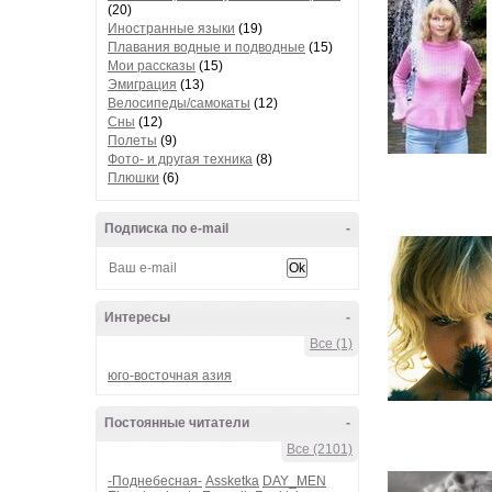
(20)
Иностранные языки
(19)
Плавания водные и подводные
(15)
Мои рассказы
(15)
Эмиграция
(13)
Велосипеды/самокаты
(12)
Сны
(12)
Полеты
(9)
Фото- и другая техника
(8)
Плюшки
(6)
Подписка по e-mail
-
Интересы
-
Все (1)
юго-восточная азия
Постоянные читатели
-
Все (2101)
-Поднебесная-
Assketka
DAY_MEN