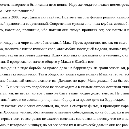
рочем, наверное, я бы и так на него пошла. Надо же когда-то и такое посмотреть
е - мне понравилось!
сала в 2006 году, фильм снят сейчас. Поэтому авторы фильма решили немног
ней давности, а современный. Современная музыка в ночных клубах, автомоб
это, наверное, правильно, ибо покажи они гламур прошлых лет, все понты и
от гламурном мире живет обаятельный Макс. Пусть иронично, но, как он сам о 
а, зарплата с пятью нулями в евро, автомобиль последней модели, ночные клуб
льствах он встречает девушку Юлю - всю такую правильную и умненькую студ
ми. И вроде как нет ничего общего у Макса с Юлей, а вот.
 закидоны в виде борьбы за правое дело на баррикадах на грани закона он, 
изнает категорически. Так и общаются, пока в один момент Макс не теряет всё
лне банальный сюжет, скажете вы. Дальше, по идее, Макс должен был бы осо
Но... В книге ничего подобного не происходит, а в фильме авторы оставили фи
ется, как не верти, но все равно не быть таким людям долго вместе. Не стан
умный, хоть и со своими принципами - борцом за правое дело на баррикадах.
огу назвать свой опыт огромным, но, пока я смотрела фильм, я проводила пар
в. Хорошие, умные, обаятельные, отличные собеседники, но не борцы. Да и не
теряют все, то все равно не захотят изменить свою жизнь, потому что не в не
ир, в котором они живут, но он все равно их и искать себя дальше они все равно