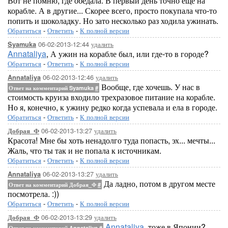
Вот не помню, где обедала. В первый день точно еще на
корабле. А в другие... Скорее всего, просто покупала что-то
попить и шоколадку. Но зато несколько раз ходила ужинать.
Обратиться
-
Ответить
-
К полной версии
06-02-2013-12:44
удалить
Syamuka
Annataliya
, А ужин на корабле был, или где-то в городе?
Обратиться
-
Ответить
-
К полной версии
06-02-2013-12:46
удалить
Annataliya
Вообще, где хочешь. У нас в
Ответ на комментарий Syamuka
#
стоимость круиза входило трехразовое питание на корабле.
Но я, конечно, к ужину редко когда успевала и ела в городе.
Обратиться
-
Ответить
-
К полной версии
06-02-2013-13:27
удалить
Добрая_Ф
Красота! Мне бы хоть ненадолго туда попасть, эх... мечты...
Жаль, что ты так и не попала к источникам.
Обратиться
-
Ответить
-
К полной версии
06-02-2013-13:27
удалить
Annataliya
Да ладно, потом в другом месте
Ответ на комментарий Добрая_Ф
#
посмотрела. :))
Обратиться
-
Ответить
-
К полной версии
06-02-2013-13:29
удалить
Добрая_Ф
Annataliya
, тоже в Японии?
Ответ на комментарий Annataliya
#