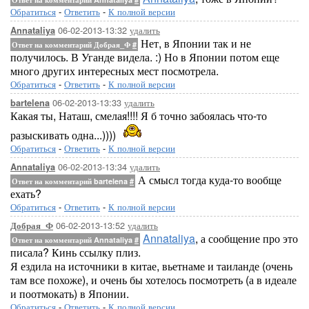
Обратиться
-
Ответить
-
К полной версии
06-02-2013-13:32
удалить
Annataliya
Нет, в Японии так и не
Ответ на комментарий Добрая_Ф
#
получилось. В Уганде видела. :) Но в Японии потом еще
много других интересных мест посмотрела.
Обратиться
-
Ответить
-
К полной версии
06-02-2013-13:33
удалить
bartelena
Какая ты, Наташ, смелая!!!! Я б точно забоялась что-то
разыскивать одна...))))
Обратиться
-
Ответить
-
К полной версии
06-02-2013-13:34
удалить
Annataliya
А смысл тогда куда-то вообще
Ответ на комментарий bartelena
#
ехать?
Обратиться
-
Ответить
-
К полной версии
06-02-2013-13:52
удалить
Добрая_Ф
Annataliya
, а сообщение про это
Ответ на комментарий Annataliya
#
писала? Кинь ссылку плиз.
Я ездила на источники в китае, вьетнаме и таиланде (очень
там все похоже), и очень бы хотелось посмотреть (а в идеале
и поотмокать) в Японии.
Обратиться
-
Ответить
-
К полной версии