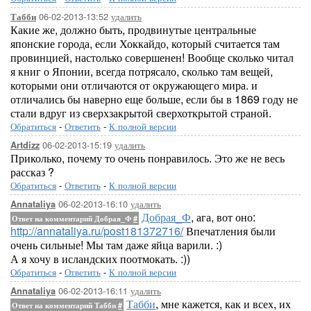
06-02-2013-13:52
удалить
Табби
Какие же, должно быть, продвинутые центральные
японские города, если Хоккайдо, который считается там
провинцией, настолько совершенен! Вообще сколько читал
я книг о Японии, всегда потрясало, сколько там вещей,
которыми они отличаются от окружающего мира. и
отличались бы наверно еще больше, если бы в 1869 году не
стали вдруг из сверхзакрытой сверхоткрытой страной.
Обратиться
-
Ответить
-
К полной версии
06-02-2013-15:19
удалить
Artdizz
Приколько, почему то очень понравилось. Это же не весь
рассказ ?
Обратиться
-
Ответить
-
К полной версии
06-02-2013-16:10
удалить
Annataliya
Добрая_Ф
, ага, вот оно:
Ответ на комментарий Добрая_Ф
#
http://annataliya.ru/post181372716/
Впечатления были
очень сильные! Мы там даже яйца варили. :)
А я хочу в исландских поотмокать. :))
Обратиться
-
Ответить
-
К полной версии
06-02-2013-16:11
удалить
Annataliya
Табби
, мне кажется, как и всех, их
Ответ на комментарий Табби
#