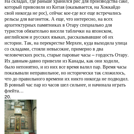
На складах, где раньше хранился рис для производства саке,
который привозили из Китая (оказывается, на Хоккайдо
свой никогда не рос), сейчас кое-где все еще встречались
рельсы для вагонеток. А еще, что интересно, на всех
архитектурных памятниках в Отару специально для
туристов обязательно висели таблички на японском,
английском и русских языках, рассказывавшие об их
истории. Так, на перекрестке Мерхен, куда выходила улица
со складами, стояли невысокие, примерно в два
человеческих роста, старые паровые часы – гордость Отару.
Их давным-давно привезли из Канады, как они ходили,
было непонятно, и из них все время валил пар. Время часы
показывали неправильное, но исторически так сложилось,
что до правильного времени их никто никогда не подводил.
В ровный час пар из часов шел сильнее, и начинала играть
флейта…
20.