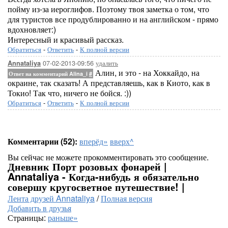
пойму из-за иероглифов. Поэтому твоя заметка о том, что
для туристов все продублированно и на английском - прямо
вдохновляет:)
Интересный и красивый рассказ.
Обратиться
-
Ответить
-
К полной версии
07-02-2013-09:56
удалить
Annataliya
Алин, и это - на Хоккайдо, на
Ответ на комментарий Alina_i
#
окраине, так сказать! А представляешь, как в Киото, как в
Токио! Так что, ничего не бойся. :))
Обратиться
-
Ответить
-
К полной версии
Комментарии (52):
вперёд»
вверх^
Вы сейчас не можете прокомментировать это сообщение.
Дневник Порт розовых фонарей |
Annataliya - Когда-нибудь я обязательно
совершу кругосветное путешествие! |
Лента друзей Annataliya
/
Полная версия
Добавить в друзья
Страницы:
раньше»