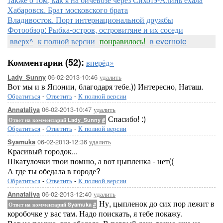
Хабаровск. Брат московского брата
Владивосток. Порт интернациональной дружбы
Фотообзор: Рыбка-остров, островитяне и их соседи
вверх^
к полной версии
понравилось!
в evernote
Комментарии (52):
вперёд»
06-02-2013-10:46
удалить
Lady_Sunny
Вот мы и в Японии, благодаря тебе.)) Интересно, Наташ.
Обратиться
-
Ответить
-
К полной версии
06-02-2013-10:47
удалить
Annataliya
Спасибо! :)
Ответ на комментарий Lady_Sunny
#
Обратиться
-
Ответить
-
К полной версии
06-02-2013-12:36
удалить
Syamuka
Красивый городок...
Шкатулочки твои помню, а вот цыпленка - нет((
А где ты обедала в городе?
Обратиться
-
Ответить
-
К полной версии
06-02-2013-12:40
удалить
Annataliya
Ну, цыпленок до сих пор лежит в
Ответ на комментарий Syamuka
#
коробочке у вас там. Надо поискать, я тебе покажу.