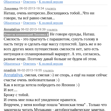
Обратиться
-
Ответить
-
К полной версии
06-02-2013-19:34
удалить
Лаконика
Наташ, очень интересно..Восхищаюсь тобой...Что ни
говори, ты всё равно смелая...
Обратиться
-
Ответить
-
К полной версии
06-02-2013-19:39
удалить
Annataliya
Не говори ерунды, Наташ.
Ответ на комментарий Лаконика
#
Смелость - это прыгнуть с парашютом, сунуть голову в
пасть тигру и сделать еще массу глупостей. Здесь же и во
всех других моих путешествиях смелости нет, зато есть
интуиция и спланированный маршрут. А это, согласись,
разные вещи. Поэтому давай больше не будем об этом.
Обратиться
-
Ответить
-
К полной версии
06-02-2013-19:55
удалить
nnadink
Annataliya
, смелая, смелая :-) не спорь, а ещё на наше сейчас
счастье очень любознательная :-)
Как я всегда хотела побродить по Японии :-)
И вот....
Брожу с тобой.
И очень мне пока всё увиденное нравится.
Впррчем, у меня вообще пошла "японская тема" . Только что
закончила читать Мураками - автобиографические заметки.