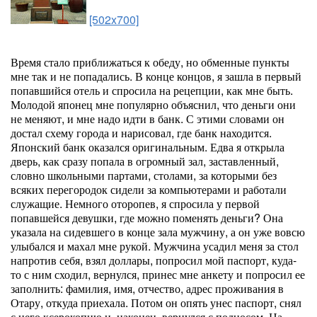
[502x700]
Время стало приближаться к обеду, но обменные пункты
мне так и не попадались. В конце концов, я зашла в первый
попавшийся отель и спросила на рецепции, как мне быть.
Молодой японец мне популярно объяснил, что деньги они
не меняют, и мне надо идти в банк. С этими словами он
достал схему города и нарисовал, где банк находится.
Японский банк оказался оригинальным. Едва я открыла
дверь, как сразу попала в огромный зал, заставленный,
словно школьными партами, столами, за которыми без
всяких перегородок сидели за компьютерами и работали
служащие. Немного оторопев, я спросила у первой
попавшейся девушки, где можно поменять деньги? Она
указала на сидевшего в конце зала мужчину, а он уже вовсю
улыбался и махал мне рукой. Мужчина усадил меня за стол
напротив себя, взял доллары, попросил мой паспорт, куда-
то с ним сходил, вернулся, принес мне анкету и попросил ее
заполнить: фамилия, имя, отчество, адрес проживания в
Отару, откуда приехала. Потом он опять унес паспорт, снял
с него ксерокопию и, наконец, вернулся с подносом. На