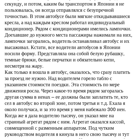
секунду, и потом, каким бы транспортом в Японии я не
пользовалась, он всегда отправлялся с безупречной
точностью. В этом автобусе были мягкие откидывавшиеся
кресла, а над каждым креслом работал индивидуальный
кондиционер. Рядом с кондиционерами имелись лампочки.
Доехавшие до нужного места пассажиры нажимали на них,
лампочки загорались, водитель останавливал автобус и их
высаживал. Кстати, все водители автобусов в Японии
носили форму. Представляла она собой белую рубашку,
темные брюки, белые перчатки и обязательно кепи,
несмотря на жару.
Как только я вошла в автобус, оказалось, что сразу платить
за проезд не нужно. Над водителем горело табло с
указанием стоимости поездки. Эта стоимость по мере
движения росла. Через какое-то время рядом загоралась
другая сумма в иенах – ее должны были заплатить те, кто
сел в автобус во второй зоне, потом третья и т.д. Ехала я
около получаса, и за это время у меня набежало 300 иен.
Когда же я дала водителю тысячу, он указал мне на
странный агрегат рядом с ним. Агрегат оказался кассой,
совмещенной с разменным аппаратом. Под чутким
руководством водителя я кинула в него свою тысячу и тут