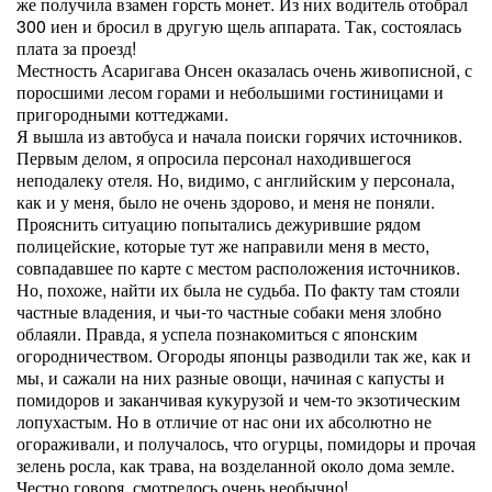
же получила взамен горсть монет. Из них водитель отобрал
300 иен и бросил в другую щель аппарата. Так, состоялась
плата за проезд!
Местность Асаригава Онсен оказалась очень живописной, с
поросшими лесом горами и небольшими гостиницами и
пригородными коттеджами.
Я вышла из автобуса и начала поиски горячих источников.
Первым делом, я опросила персонал находившегося
неподалеку отеля. Но, видимо, с английским у персонала,
как и у меня, было не очень здорово, и меня не поняли.
Прояснить ситуацию попытались дежурившие рядом
полицейские, которые тут же направили меня в место,
совпадавшее по карте с местом расположения источников.
Но, похоже, найти их была не судьба. По факту там стояли
частные владения, и чьи-то частные собаки меня злобно
облаяли. Правда, я успела познакомиться с японским
огородничеством. Огороды японцы разводили так же, как и
мы, и сажали на них разные овощи, начиная с капусты и
помидоров и заканчивая кукурузой и чем-то экзотическим
лопухастым. Но в отличие от нас они их абсолютно не
огораживали, и получалось, что огурцы, помидоры и прочая
зелень росла, как трава, на возделанной около дома земле.
Честно говоря, смотрелось очень необычно!