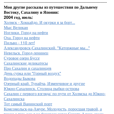
---------------------------------------------------------------------------------
Мои другие рассказы из путешествия по Дальнему
Востоку, Сахалину и Японии:
2004 год, июль:
Холмск - Хоккайдо. И окурки я за борт...
Мыс Великан
Ноглики. Город на нефти
Оха. Город на нефти
Пильво - 110 лет!
Александровск-Сахалинский. "Каторжные мы..."
Невельск. Город-ленинец
Суровое озеро Буссе
Сахалинские деликатесы
Про Сахалин и сахалинцев
День сурка или "Горный воздух"
Водопады Быкова
Озерный край. Тунайча, Изменчивое и другие
Южно-Сахалинск. Столица рыбки-острова
Сахалин с первого взгляда: по пути от Холмска до Южно-
Сахалинска
Тот самый Ванинский порт
Комсомольск-на-Амуре. Молодость, поросшая травой, а
также о том, как я на бичевозе через Сихотэ-Алинь ехала