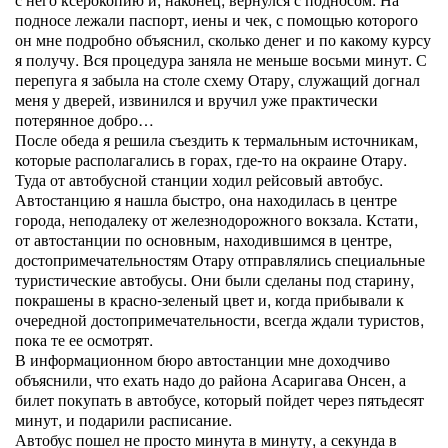
подносе лежали паспорт, иены и чек, с помощью которого
он мне подробно объяснил, сколько денег и по какому курсу
я получу. Вся процедура заняла не меньше восьми минут. С
перепуга я забыла на столе схему Отару, служащий догнал
меня у дверей, извинился и вручил уже практически
потерянное добро…
После обеда я решила съездить к термальным источникам,
которые располагались в горах, где-то на окраине Отару.
Туда от автобусной станции ходил рейсовый автобус.
Автостанцию я нашла быстро, она находилась в центре
города, неподалеку от железнодорожного вокзала. Кстати,
от автостанции по основным, находившимся в центре,
достопримечательностям Отару отправлялись специальные
туристические автобусы. Они были сделаны под старину,
покрашены в красно-зеленый цвет и, когда прибывали к
очередной достопримечательности, всегда ждали туристов,
пока те ее осмотрят.
В информационном бюро автостанции мне доходчиво
объяснили, что ехать надо до района Асаригава Онсен, а
билет покупать в автобусе, который пойдет через пятьдесят
минут, и подарили расписание.
Автобус пошел не просто минута в минуту, а секунда в