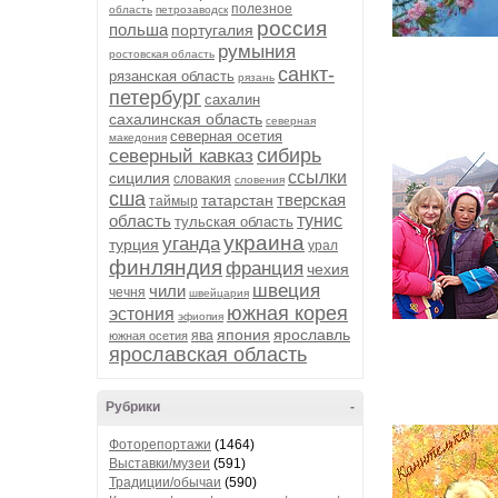
полезное
область
петрозаводск
россия
польша
португалия
румыния
ростовская область
санкт-
рязанская область
рязань
петербург
сахалин
сахалинская область
северная
северная осетия
македония
сибирь
северный кавказ
ссылки
сицилия
словакия
словения
сша
тверская
татарстан
таймыр
область
тунис
тульская область
украина
уганда
турция
урал
финляндия
франция
чехия
швеция
чили
чечня
швейцария
южная корея
эстония
эфиопия
япония
ярославль
ява
южная осетия
ярославская область
Рубрики
-
Фоторепортажи
(1464)
Выставки/музеи
(591)
Традиции/обычаи
(590)