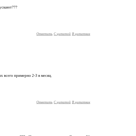
пускают???
Ответить
С цитатой
В цитатник
ых всего примерно 2-3 в месяц.
Ответить
С цитатой
В цитатник