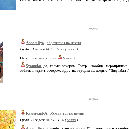
Annataliya
обратиться по имени
Среда, 03 Апреля 2013 г. 11:19 (
ссылка
)
Ответ на
комментарий
Syamuka
Syamuka
, да, только вечером. Театр - вообще, мероприятие
забить и ходить вечером, в других городах же ходите. "Дядя Ваня"
КанительКА
обратиться по имени
Среда, 03 Апреля 2013 г. 11:20 (
ссылка
)
Annataliya
, спасибо за информацию. Прислушаемся и приобщи