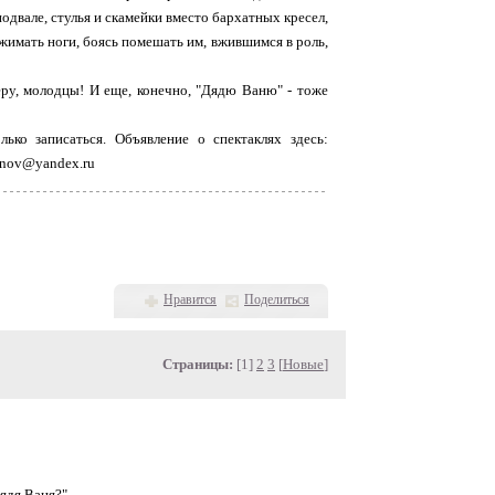
 подвале, стулья и скамейки вместо бархатных кресел,
джимать ноги, боясь помешать им, вжившимся в роль,
еру, молодцы! И еще, конечно, "Дядю Ваню" - тоже
ько записаться. Объявление о спектаклях здесь:
anov@yandex.ru
Нравится
Поделиться
Страницы:
[1]
2
3
[
Новые
]
Дядя Ваня?"