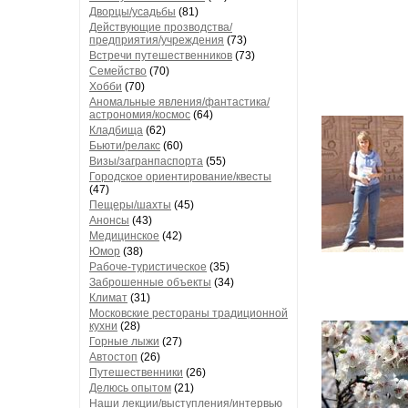
Дворцы/усадьбы
(81)
Действующие прозводства/
предприятия/учреждения
(73)
Встречи путешественников
(73)
Семейство
(70)
Хобби
(70)
Аномальные явления/фантастика/
астрономия/космос
(64)
Кладбища
(62)
Бьюти/релакс
(60)
Визы/загранпаспорта
(55)
Городское ориентирование/квесты
(47)
Пещеры/шахты
(45)
Анонсы
(43)
Медицинское
(42)
Юмор
(38)
Рабоче-туристическое
(35)
Заброшенные объекты
(34)
Климат
(31)
Московские рестораны традиционной
кухни
(28)
Горные лыжи
(27)
Автостоп
(26)
Путешественники
(26)
Делюсь опытом
(21)
Наши лекции/выступления/интервью