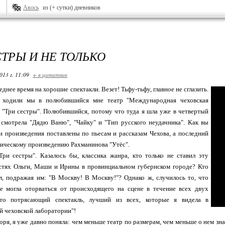
Авось
из (+ сутки) дневников
СТРЫ И НЕ ТОЛЬКО
013 г. 11:09
+ в цитатник
еднее время на хорошие спектакли. Везет! Тьфу-тьфу, главное не сглазить.
ра ходили мы в полюбившийся мне театр "Международная чеховская
 "Три сестры". Полюбившийся, потому что туда я шла уже в четвертый
 смотрела "Дядю Ваню", "Чайку" и "Тип русского неудачника". Как вы
ти произведения поставлены по пьесам и рассказам Чехова, а последний
ическому произведению Рахманинова "Утёс".
Три сестры". Казалось бы, классика жанра, кто только не ставил эту
стях Ольги, Маши и Ирины в провинциальном губернском городе? Кто
л, подражая им: "В Москву! В Москву!"? Однако ж, случилось то, что
не могла оторваться от происходящего на сцене в течение всех двух
сто потрясающий спектакль, лучший из всех, которые я видела в
 чеховской лаборатории"!
воря, я уже давно поняла: чем меньше театр по размерам, чем меньше о нем з