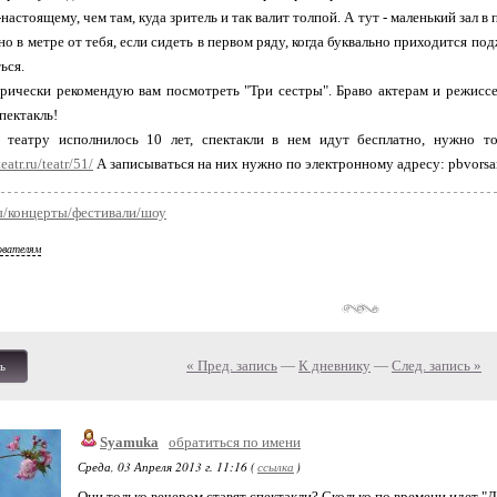
-настоящему, чем там, куда зритель и так валит толпой. А тут - маленький зал в
но в метре от тебя, если сидеть в первом ряду, когда буквально приходится по
ься.
рически рекомендую вам посмотреть "Три сестры". Браво актерам и режисс
пектакль!
к театру исполнилось 10 лет, спектакли в нем идут бесплатно, нужно тол
atr.ru/teatr/51/
А записываться на них нужно по электронному адресу: pbvors
ы/концерты/фестивали/шоу
ователям
« Пред. запись
—
К дневнику
—
След. запись »
ь
Syamuka
обратиться по имени
Среда, 03 Апреля 2013 г. 11:16 (
ссылка
)
Они только вечером ставят спектакли? Сколько по времени идет "