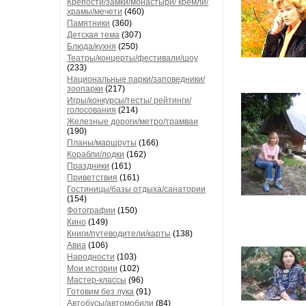
Крепости/замки/монастыри/ кремли/
храмы/мечети
(460)
Памятники
(360)
Детская тема
(307)
Блюда/кухня
(250)
Театры/концерты/фестивали/шоу
(233)
Национальные парки/заповедники/
зоопарки
(217)
Игры/конкурсы/тесты/ рейтинги/
голосования
(214)
Железные дороги/метро/трамваи
(190)
Планы/маршруты
(166)
Корабли/лодки
(162)
Праздники
(161)
Приветствия
(161)
Гостиницы/базы отдыха/санатории
(154)
Фотографии
(150)
Кино
(149)
Книги/путеводители/карты
(138)
Авиа
(106)
Народности
(103)
Мои истории
(102)
Мастер-классы
(96)
Готовим без лука
(91)
Автобусы/автомобили
(84)