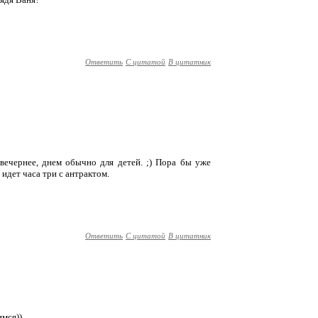
Ответить
С цитатой
В цитатник
 вечернее, днем обычно для детей. ;) Пора бы уже
 идет часа три с антрактом.
Ответить
С цитатой
В цитатник
мся))