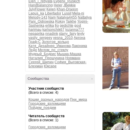
Elen_i_rebyata
Evgenij_Ruskich
Handbalancing
Heler
JBekkie
JulyFlower
Kelen
Khan-Dragon
Lapus_ka
Libertador
Lussit
Mela-ni
Melody-143
Nam
Natalya4455
Nattaliya
Pani_Ostrowska
Roksy
Taikhe
Yogini-
Sashenka
erlika
fro
gedichte
gost
harimau
karlsonchik67
lozanna777
nepaprika
nnadink
starry_fairy
teyty
vasily_sergeev
vesna_2010
Аргона
Граф-С
Золотое_кольцо
Катя_Дизайнер_Иванова
Лаконика
ЛеДо
Мелом_по_стеклу
Мудрый_Бодрис
Мышка-Машка
Наталия_Прошунина
Норманн
Сергей_Щипин
София_Выговская-
Блехман
Юксаре
Сообщества
-
Участник сообществ
(Всего в списке: 4)
Кошки_разных_народов
Пни_мира
Городские_взломщики
Пойдем_поедим
Читатель сообществ
(Всего в списке: 1)
Городские_взломщики