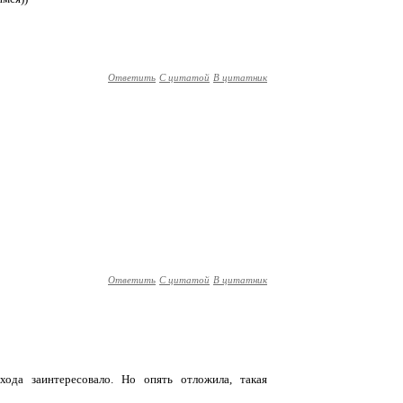
Ответить
С цитатой
В цитатник
Ответить
С цитатой
В цитатник
ода заинтересовало. Но опять отложила, такая