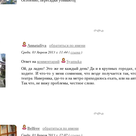
Особенно, пересадки убивают((
Annataliya
обратиться по имени
Среда, 03 Апреля 2013 г. 11:44 (
ссылка
)
Ответ на
комментарий
Syamuka
Ой, да ладно! Это же не каждый день! Да и в крупных городах, г
ходите. И что-то у меня сомнения, что везде получается так, ч
театра. Наверняка, где-то и на метро приходилось ехать, или на а
Так что, не вижу проблемы, честное слово.
Belfree
обратиться по имени
Среда, 03 Апреля 2013 г. 12:02 (
ссылка
)