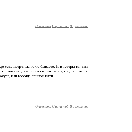
Ответить
С цитатой
В цитатник
де есть метро, вы тоже бываете. И в театры вы там
то гостиница у вас прямо в шаговой доступности от
втобусе, или вообще пешком идти.
Ответить
С цитатой
В цитатник