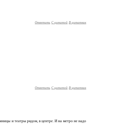
Ответить
С цитатой
В цитатник
Ответить
С цитатой
В цитатник
тиницы и театры рядом, в центре. И на метро не надо