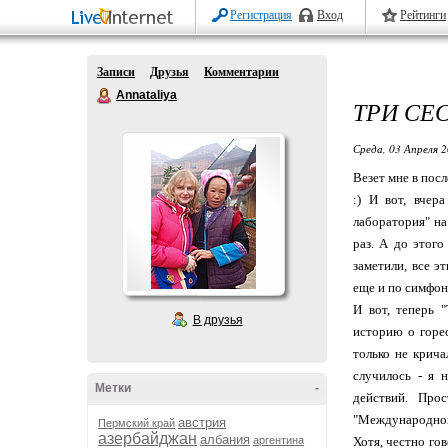
Регистрация
Вход
Рейтинги
Записи
Друзья
Комментарии
Annataliya
ТРИ СЕ
Среда, 03 Апреля 2
Везет мне в посл
:) И вот, вче
лаборатория" на
раз. А до этого
заметили, все э
еще и по симфон
И вот, теперь "
В друзья
историю о горе
только не крича
случилось - я 
Метки
-
действий. Про
"Международной
австрия
Пермский край
азербайджан
албания
аргентина
Хотя, честно го