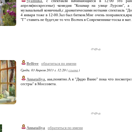
Syamuka
, с спектакли начинающиеся в 12:00 это ра
апреля(воскресенье) -комедия "Кошмар на улице Лурсин", а 
музыкальный комичный,с драматическими нотками спектакль "До
4 января тоже в 12-00.Зал был битком.Мне очень понравился,ярк
"Г" ставить не будет,не то что Волчек в Современнике-тоска и мат.
Belfree
обратиться по имени
Среда, 03 Апреля 2013 г. 12:20 (
ссылка
)
Annataliya
, ааа,понятно.А я "Дядю Ваню" пока что посмотрел
сестры" в Моссовета.
Annataliya
обратиться по имени