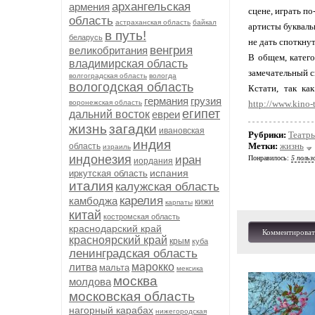
архангельская
армения
сцене, играть по
область
астраханская область
байкал
артисты букваль
в путь!
беларусь
не дать споткнут
венгрия
великобритания
В общем, катего
владимирская область
замечательный с
волгоградская область
вологда
вологодская область
Кстати, так ка
германия
грузия
воронежская область
http://www.kino-te
египет
дальний восток
евреи
жизнь
загадки
ивановская
Рубрики:
Театр
индия
Метки:
жизнь
область
израиль
индонезия
иран
Понравилось:
5 польз
иордания
испания
иркутская область
италия
калужская область
карелия
камбоджа
кижи
карпаты
китай
костромская область
краснодарский край
Комментироват
красноярский край
крым
куба
ленинградская область
литва
марокко
мальта
мексика
москва
молдова
московская область
нагорный карабах
нижегородская