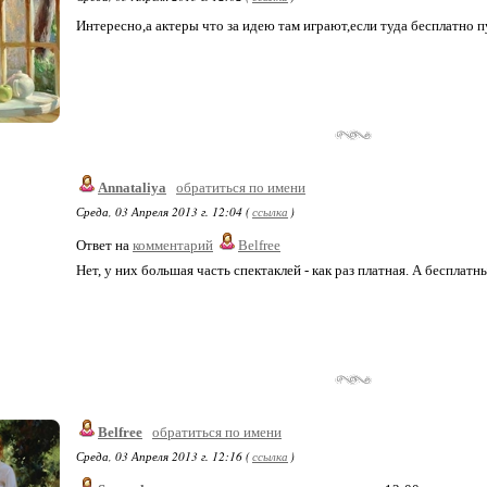
Интересно,а актеры что за идею там играют,если туда бесплатно 
Annataliya
обратиться по имени
Среда, 03 Апреля 2013 г. 12:04 (
ссылка
)
Ответ на
комментарий
Belfree
Нет, у них большая часть спектаклей - как раз платная. А бесплатн
Belfree
обратиться по имени
Среда, 03 Апреля 2013 г. 12:16 (
ссылка
)