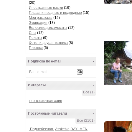
(20)
Иностранные языки
(19)
Плавания водные и подводные
(15)
Мои рассказы
(15)
Эмиграция
(13)
Велосипеды/самокаты
(12)
Сны
(12)
Полеты
(9)
Фото- и другая техника
(8)
Плюшки
(6)
Подписка по e-mail
-
Интересы
-
Все (1)
юго-восточная азия
Постоянные читатели
-
Все (2101)
-Поднебесная-
Assketka
DAY_MEN