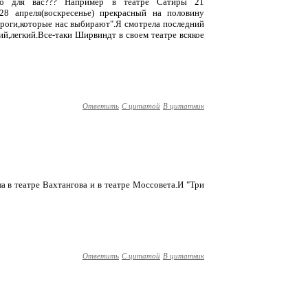
но для вас??? Например в театре Сатиры 21
28 апреля(воскресенье) прекрасный на половину
роги,которые нас выбирают".Я смотрела последний
ий,легкий.Все-таки Ширвиндт в своем театре всякое
Ответить
С цитатой
В цитатник
а в театре Вахтангова и в театре Моссовета.И "Три
Ответить
С цитатой
В цитатник