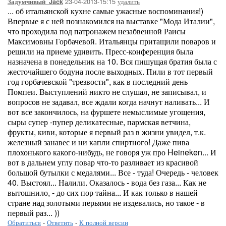
23-04-2013-15:15
удалить
Задумчивый_Jack
... об итальянской кухне самые ужасные воспоминания!)
Впервые я с ней познакомился на выставке "Мода Италии",
что проходила под патронажем незабвенной Раисы
Максимовны Горбачевой. Итальянцы притащили поваров и
решили на приеме удивить. Пресс-конференция была
назначена в понедельник на 10. Вся пишущая братия была с
жесточайшего бодуна после выходных. Пили в тот первый
год горбачевской "трезвости", как в последний день
Помпеи. Выступлений никто не слушал, не записывал, и
вопросов не задавал, все ждали когда начнут наливать... И
вот все закончилось, на фуршете немыслимые угощения,
сыры супер -пупер деликатесные, пармская ветчина,
фрукты, киви, которые я первый раз в жизни увидел, т.к.
железный занавес и ни капли спиртного! Даже пива
плохонького какого-нибудь, не говоря уж про Heineken... И
вот в дальнем углу повар что-то разливает из красивой
большой бутылки с медалями... Все - туда! Очередь - человек
40. Выстоял... Налили. Оказалось - вода без газа... Как не
вытошнило, - до сих пор тайна... И как только в нашей
стране над золотыми перьями не издевались, но такое - в
первый раз... ))
Обратиться
-
Ответить
-
К полной версии