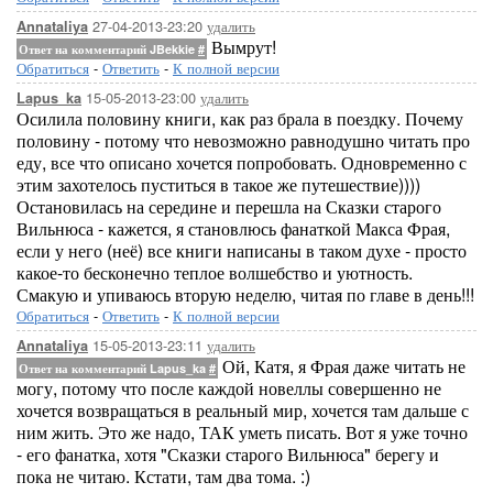
27-04-2013-23:20
удалить
Annataliya
Вымрут!
Ответ на комментарий JBekkie
#
Обратиться
-
Ответить
-
К полной версии
15-05-2013-23:00
удалить
Lapus_ka
Осилила половину книги, как раз брала в поездку. Почему
половину - потому что невозможно равнодушно читать про
еду, все что описано хочется попробовать. Одновременно с
этим захотелось пуститься в такое же путешествие))))
Остановилась на середине и перешла на Сказки старого
Вильнюса - кажется, я становлюсь фанаткой Макса Фрая,
если у него (неё) все книги написаны в таком духе - просто
какое-то бесконечно теплое волшебство и уютность.
Смакую и упиваюсь вторую неделю, читая по главе в день!!!
Обратиться
-
Ответить
-
К полной версии
15-05-2013-23:11
удалить
Annataliya
Ой, Катя, я Фрая даже читать не
Ответ на комментарий Lapus_ka
#
могу, потому что после каждой новеллы совершенно не
хочется возвращаться в реальный мир, хочется там дальше с
ним жить. Это же надо, ТАК уметь писать. Вот я уже точно
- его фанатка, хотя "Сказки старого Вильнюса" берегу и
пока не читаю. Кстати, там два тома. :)