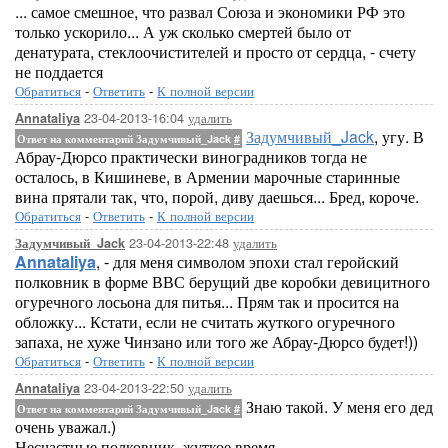
... самое смешное, что развал Союза и экономики РФ это
только ускорило... А уж сколько смертей было от
денатурата, стеклоочистителей и просто от сердца, - счету
не поддается
Обратиться
-
Ответить
-
К полной версии
23-04-2013-16:04
удалить
Annataliya
Задумчивый_Jack
, угу. В
Ответ на комментарий Задумчивый_Jack
#
Абрау-Дюрсо практически виноградников тогда не
осталось, в Кишиневе, в Армении марочные старинные
вина прятали так, что, порой, диву даешься... Бред, короче.
Обратиться
-
Ответить
-
К полной версии
23-04-2013-22:48
удалить
Задумчивый_Jack
Annataliya
, - для меня символом эпохи стал геройский
полковник в форме ВВС берущий две коробки девицитного
огуречного лосьона для питья... Прям так и просится на
обложку... Кстати, если не считать жуткого огуречного
запаха, не хуже Чинзано или того же Абрау-Дюрсо будет!))
Обратиться
-
Ответить
-
К полной версии
23-04-2013-22:50
удалить
Annataliya
Знаю такой. У меня его дед
Ответ на комментарий Задумчивый_Jack
#
очень уважал.)
Несчастные полковник, жуткое время...