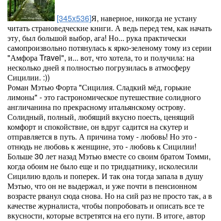
[345x536]
Я, наверное, никогда не устану
читать страноведческие книги. А ведь перед тем, как начать
эту, был большой выбор, ага! Но... рука практически
самопроизвольно потянулась к ярко-зеленому тому из серии
"Амфора Travel", и... вот, что хотела, то и получила: на
несколько дней я полностью погрузилась в атмосферу
Сицилии. :))
Роман Мэтью Форта "Сицилия. Сладкий мёд, горькие
лимоны" - это гастрономическое путешествие солидного
англичанина по прекрасному итальянскому острову.
Солидный, полный, любящий вкусно поесть, ценящий
комфорт и спокойствие, он вдруг садится на скутер и
отправляется в путь. А причина тому - любовь! Но это -
отнюдь не любовь к женщине, это - любовь к Сицилии!
Больше 30 лет назад Мэтью вместе со своим братом Томми,
когда обоим не было еще и по тридцатнику, исколесили
Сицилию вдоль и поперек. И так она тогда запала в душу
Мэтью, что он не выдержал, и уже почти в пенсионном
возрасте рванул сюда снова. Но на сий раз не просто так, а в
качестве журналиста, чтобы попробовать и описать все те
вкусности, которые встретятся на его пути. В итоге, автор