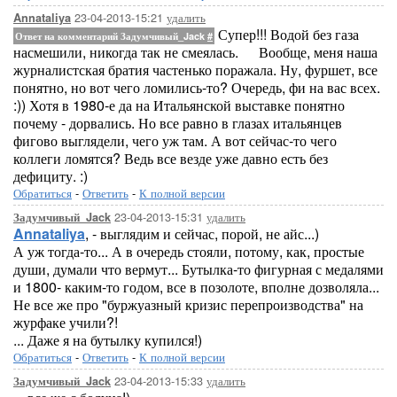
23-04-2013-15:21
удалить
Annataliya
Супер!!! Водой без газа
Ответ на комментарий Задумчивый_Jack
#
насмешили, никогда так не смеялась.
Вообще, меня наша
журналистская братия частенько поражала. Ну, фуршет, все
понятно, но вот чего ломились-то? Очередь, фи на вас всех.
:)) Хотя в 1980-е да на Итальянской выставке понятно
почему - дорвались. Но все равно в глазах итальянцев
фигово выглядели, чего уж там. А вот сейчас-то чего
коллеги ломятся? Ведь все везде уже давно есть без
дефициту. :)
Обратиться
-
Ответить
-
К полной версии
23-04-2013-15:31
удалить
Задумчивый_Jack
Annataliya
, - выглядим и сейчас, порой, не айс...)
А уж тогда-то... А в очередь стояли, потому, как, простые
души, думали что вермут... Бутылка-то фигурная с медалями
и 1800- каким-то годом, все в позолоте, вполне дозволяла...
Не все же про "буржуазный кризис перепроизводства" на
журфаке учили?!
... Даже я на бутылку купился!)
Обратиться
-
Ответить
-
К полной версии
23-04-2013-15:33
удалить
Задумчивый_Jack