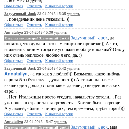
... все же с бодуна!)
Обратиться
-
Ответить
-
К полной версии
23-04-2013-15:35
удалить
Задумчивый_Jack
... понедельник день тяжелый...))
Обратиться
-
Ответить
-
К полной версии
23-04-2013-15:36
удалить
Annataliya
Задумчивый_Jack
, да
Ответ на комментарий Задумчивый_Jack
#
понятно, что думали, что вам спиртное привезли)) А что,
итальянцы вином тогда не угощали вообще никаким? Оно у
них очень неплохое, люблю я его, да. :)
Обратиться
-
Ответить
-
К полной версии
23-04-2013-15:42
удалить
Задумчивый_Jack
Annataliya
, - а уж как я люблю!))) Возьмешь какое-нибудь
евро за 5 за бутылку, - душа поет!))) А стакан на пляже
вааще один доллар стоил завсегда еще до введения всяких
евро...
... Нет. Итальянцы просто угодить начальству хотели.... Раз
уж пошла в стране такая трезвость... Хотели быть в тренде...
А у людей, - блин! - пишущих, тем временем, трубы горят!)))
Обратиться
-
Ответить
-
К полной версии
23-04-2013-15:47
удалить
Annataliya
Задумчивый_Jack
, мда
Ответ на комментарий Задумчивый_Jack
#