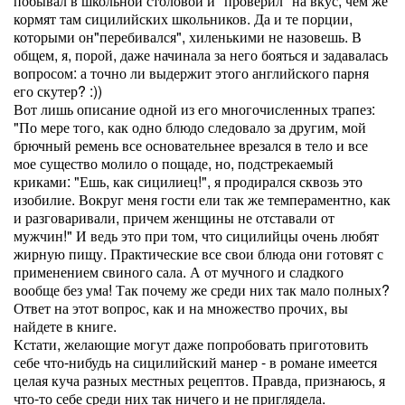
побывал в школьной столовой и "проверил" на вкус, чем же
кормят там сицилийских школьников. Да и те порции,
которыми он"перебивался", хиленькими не назовешь. В
общем, я, порой, даже начинала за него бояться и задавалась
вопросом: а точно ли выдержит этого английского парня
его скутер? :))
Вот лишь описание одной из его многочисленных трапез:
"По мере того, как одно блюдо следовало за другим, мой
брючный ремень все основательнее врезался в тело и все
мое существо молило о пощаде, но, подстрекаемый
криками: "Ешь, как сицилиец!", я продирался сквозь это
изобилие. Вокруг меня гости ели так же темпераментно, как
и разговаривали, причем женщины не отставали от
мужчин!" И ведь это при том, что сицилийцы очень любят
жирную пищу. Практические все свои блюда они готовят с
применением свиного сала. А от мучного и сладкого
вообще без ума! Так почему же среди них так мало полных?
Ответ на этот вопрос, как и на множество прочих, вы
найдете в книге.
Кстати, желающие могут даже попробовать приготовить
себе что-нибудь на сицилийский манер - в романе имеется
целая куча разных местных рецептов. Правда, признаюсь, я
что-то себе среди них так ничего и не приглядела.