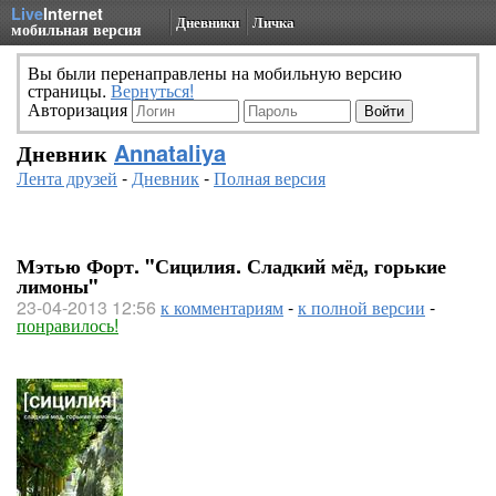
Live
Internet
Дневники
Личка
мобильная версия
Вы были перенаправлены на мобильную версию
страницы.
Вернуться!
Авторизация
Дневник
Annataliya
Лента друзей
-
Дневник
-
Полная версия
Мэтью Форт. "Сицилия. Сладкий мёд, горькие
лимоны"
23-04-2013 12:56
к комментариям
-
к полной версии
-
понравилось!