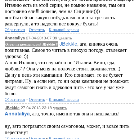
Италию есть из этой серии, не помню название, там они
постоянно ели!!! больше, чем на Сицилии))))
вот бы сейчас какую-нибудь кампанию за трезвость
развернули, а то надоели все вокруг бухать!
Обратиться
-
Ответить
-
К полной версии
27-04-2013-07:39
удалить
Annataliya
JBekkie
, ага, книжка очень
Ответ на комментарий JBekkie
#
позитивная. Самое то читать в плохую погоду, отвлекает
здорово. :))
А про Италию, это случайно не "Италия. Вино, еда,
любовь"? Она у меня на полочке стоит, дожидается. :)
Да ну в пень эти кампании. Кто понимает, то не бухает
литрами. Ну, а если нет, то ни одна кампания не поможет:
будут самогон гнать и одеколон пить - это все у нас уже
было.
Обратиться
-
Ответить
-
К полной версии
27-04-2013-23:18
удалить
JBekkie
Annataliya
, ага, точно, именно так она и называлась!
ну, зато потравятся своим самогоном, может, и вовсе пить
перестанут
Обратиться
-
Ответить
-
К полной версии