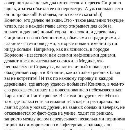
совершил даже целых два путешествия: пересек Сицилию
вдоль, а затем объехал ее по периметру. А уж сколько всего
он попробовал!!! В общем, ни в сказке сказать! :))
Конечно, это далеко не экшн. Это - такое медленно текущее
чтиво, где в каждой главе автор открывает для себя (а,
значит, и для нас) новый город, поселок или деревеньку
Сицилии с его особенностями, обычаями и традициями, а
главное - с теми блюдами, которые подают именно тут и
нигде больше. Например, как выяснилось, в городке
Корлеоне - известном нам своими мафиозными донами,
делают презамечательные сосиски, в Модике, что
неподалеку от Сиракузы, варят отличный шоколад и
обалденный сыр, а в Катании, каких только рыбных блюд
вы не встретите!!! И так по каждому городку и каждой
деревеньке, где автору удалось побывать! Конечно, в чем-то
его рассказ смахивает на повествование о небезызвестных
Гаргантюа и Пантагрюэле. Вы сами посудите, ест Мэтью
там, где только есть возможность: в кафе и ресторанах, на
ланчах дома у новых друзей, на званых обедах и вечерах, не
отказывается от фаст-фуда на улице, ходит по рынкам,
запросто между делом перекусывает несколькими порциями
пирожных и мороженого в кафетериях, а однажды он