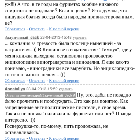
уж!!!) А что, в те годы на фуршетах вообще никакого
спиртного не подавали? Если в целом? Я-то думала, что
пишущая братия всегда была народом привилегированным,
не?
Обратиться
-
Ответить
-
К полной версии
23-04-2013-15:48
удалить
Задумчивый_Jack
... компания за трезвость была похлеще нынешней - за
патриотизм...)) В Кишиневе в издательстве "Тимпул", где у
меня книжка выходила, остановили производство
энциклопедии виноградарства и виноделия. Я еще как-то
понимаю, - виноградники все вырубить. Но энциклопедию-
то точно выпить нельзя... (((
Обратиться
-
Ответить
-
К полной версии
23-04-2013-15:52
удалить
Annataliya
Ну, это, дабы не повадно
Ответ на комментарий Задумчивый_Jack
#
было прочитать и пообсуждать. Это как раз понятно. Как
запрещенные антиполитические писатели, в свое время.
Так я и не поняла: наливали на фуршетах или нет? Правда,
интересно. :)))
Госверхушка-то, по-моему, пить продолжала, не
останавливаясь.
Обратиться
-
Ответить
-
К полной версии