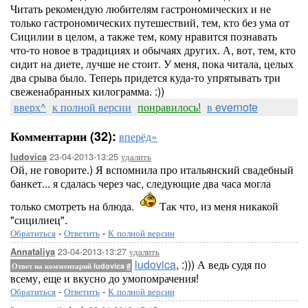
Читать рекомендую любителям гастрономических и не
только гастрономических путешествий, тем, кто без ума от
Сицилии в целом, а также тем, кому нравится познавать
что-то новое в традициях и обычаях других. А, вот, тем, кто
сидит на диете, лучше не стоит. У меня, пока читала, целых
два срыва было. Теперь придется куда-то упрятывать три
свеженабранных килограмма. :))
вверх^
к полной версии
понравилось!
в evernote
Комментарии (32):
вперёд»
23-04-2013-13:25
удалить
ludovica
Ой, не говорите.) Я вспомнила про итальянский свадебный
банкет... я сдалась через час, следующие два часа могла
только смотреть на блюда.
Так что, из меня никакой
"сицилиец".
Обратиться
-
Ответить
-
К полной версии
23-04-2013-13:27
удалить
Annataliya
ludovica
, :))) А ведь судя по
Ответ на комментарий ludovica
#
всему, еще и вкусно до умопомрачения!
Обратиться
-
Ответить
-
К полной версии