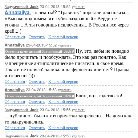
23-04-2013-15:52
удалить
Задумчивый_Jack
Annataliya
, - о чем ты!? "Травиату" порезали для показа...
«Высоко поднимем все кубок заздравный» Верди не
угодил... А ты говоришь исключения... В России все через
край... (
Обратиться
-
Ответить
-
К полной версии
23-04-2013-15:52
удалить
Annataliya
Ну, это, дабы не повадно
Ответ на комментарий Задумчивый_Jack
#
было прочитать и пообсуждать. Это как раз понятно. Как
запрещенные антиполитические писатели, в свое время.
Так я и не поняла: наливали на фуршетах или нет? Правда,
интересно. :)))
Обратиться
-
Ответить
-
К полной версии
23-04-2013-15:53
удалить
Annataliya
Блин, вот, гадство-то!
Ответ на комментарий Задумчивый_Jack
#
Обратиться
-
Ответить
-
К полной версии
23-04-2013-15:55
удалить
Задумчивый_Jack
... публично - было категорически запрещено... На дома как-
то выкручивались.
Обратиться
-
Ответить
-
К полной версии
23-04-2013-15:58
удалить
Задумчивый_Jack