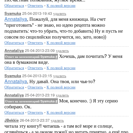
Обратиться
-
Ответить
-
К полной версии
25-04-2013-19:43
удалить
Syamuka
Annataliya
, Пожалуй, для меня книжица. На счет
"приготовить" - не знаю, но идею рецепта можно
подхватить: что-то убрать, что-то добавить) Ну и пусть не
совсем по сицилийски получится, но, зато, ново))
Обратиться
-
Ответить
-
К полной версии
25-04-2013-23:09
удалить
Annataliya
Хочешь, дам почитать? У меня
Ответ на комментарий Syamuka
#
она в бумажном виде.
Обратиться
-
Ответить
-
К полной версии
25-04-2013-23:15
удалить
Syamuka
Annataliya
, Ну давай. Она твоя, или чья-то?
Обратиться
-
Ответить
-
К полной версии
25-04-2013-23:19
удалить
Annataliya
Моя, конечно. :) Я эту серию
Ответ на комментарий Syamuka
#
собираю. Ок.
Обратиться
-
Ответить
-
К полной версии
26-04-2013-23:37
удалить
JBekkie
читала эту книгу!! читаешь - а там всё море и солнце,
оглянёшься - а за окном лужи(( но читать приятно. а ещё про