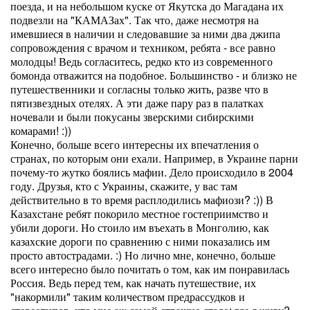
поезда, и на небольшом куске от Якутска до Магадана их
подвезли на "КАМАЗах". Так что, даже несмотря на
имевшиеся в наличии и следовавшие за ними два джипа
сопровождения с врачом и техником, ребята - все равно
молодцы! Ведь согласитесь, редко кто из современного
бомонда отважится на подобное. Большинство - и близко не
путешественники и согласны только жить, разве что в
пятизвездных отелях. А эти даже пару раз в палатках
ночевали и были покусаны зверскими сибирскими
комарами! :))
Конечно, больше всего интересны их впечатления о
странах, по которым они ехали. Например, в Украине парни
почему-то жутко боялись мафии. Дело происходило в 2004
году. Друзья, кто с Украины, скажите, у вас там
действительно в то время расплодились мафиози? :)) В
Казахстане ребят покорило местное гостеприимство и
убили дороги. Но стоило им въехать в Монголию, как
казахские дороги по сравнению с ними показались им
просто автострадами. :) Но лично мне, конечно, больше
всего интересно было почитать о том, как им понравилась
Россия. Ведь перед тем, как начать путешествие, их
"накормили" таким количеством предрассудков и