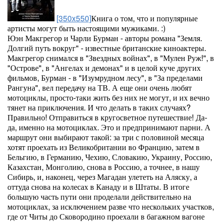
[350x550]
Книга о том, что и популярные
артисты могут быть настоящими мужиками. :)
Юэн Макгрегор и Чарли Бурман - авторы романа "Земля.
Долгий путь вокруг" - известные британские киноактеры.
Макгрегор снимался в "Звездных войнах", в "Мулен Руж!", в
"Острове", в "Ангелах и демонах" и в целой куче других
фильмов, Бурман - в "Изумрудном лесу", в "За пределами
Рангуна", вел передачу на ТВ. А еще они очень любят
мотоциклы, просто-таки жить без них не могут, и их вечно
тянет на приключения. И что делать в таких случаях?
Правильно! Отправиться в кругосветное путешествие! Да-
да, именно на мотоциклах. Это и предпринимают парни. А
маршрут они выбирают такой: за три с половиной месяца
хотят проехать из Великобритании во Францию, затем в
Бельгию, в Германию, Чехию, Словакию, Украину, Россию,
Казахстан, Монголию, снова в Россию, а точнее, в нашу
Сибирь, и, наконец, через Магадан улететь на Аляску, а
оттуда снова на колесах в Канаду и в Штаты. В итоге
большую часть пути они проделали действительно на
мотоциклах, за исключением разве что нескольких участков,
где от Читы до Сковородино проехали в багажном вагоне