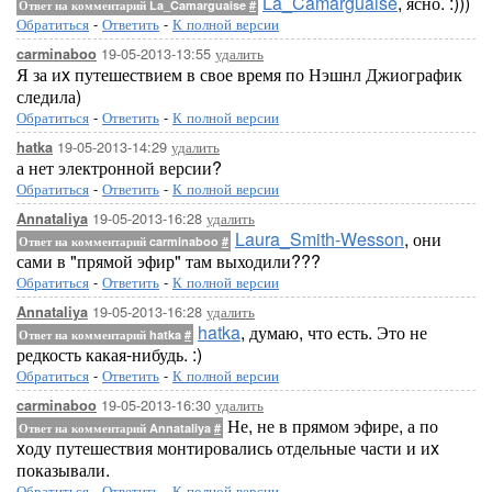
La_Camarguaise
, ясно. :)))
Ответ на комментарий La_Camarguaise
#
Обратиться
-
Ответить
-
К полной версии
19-05-2013-13:55
удалить
carminaboo
Я за иx путешествием в свое время по Нэшнл Джиографик
следила)
Обратиться
-
Ответить
-
К полной версии
19-05-2013-14:29
удалить
hatka
а нет электронной версии?
Обратиться
-
Ответить
-
К полной версии
19-05-2013-16:28
удалить
Annataliya
Laura_Smith-Wesson
, они
Ответ на комментарий carminaboo
#
сами в "прямой эфир" там выходили???
Обратиться
-
Ответить
-
К полной версии
19-05-2013-16:28
удалить
Annataliya
hatka
, думаю, что есть. Это не
Ответ на комментарий hatka
#
редкость какая-нибудь. :)
Обратиться
-
Ответить
-
К полной версии
19-05-2013-16:30
удалить
carminaboo
Не, не в прямом эфире, а по
Ответ на комментарий Annataliya
#
xоду путешествия монтировались отдельные части и иx
показывали.
Обратиться
-
Ответить
-
К полной версии