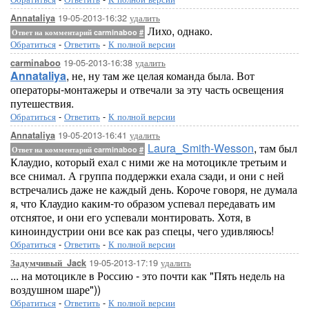
19-05-2013-16:32
удалить
Annataliya
Лихо, однако.
Ответ на комментарий carminaboo
#
Обратиться
-
Ответить
-
К полной версии
19-05-2013-16:38
удалить
carminaboo
Annataliya
, не, ну там же целая команда была. Вот
операторы-монтажеры и отвечали за эту часть освещения
путешествия.
Обратиться
-
Ответить
-
К полной версии
19-05-2013-16:41
удалить
Annataliya
Laura_Smith-Wesson
, там был
Ответ на комментарий carminaboo
#
Клаудио, который ехал с ними же на мотоцикле третьим и
все снимал. А группа поддержки ехала сзади, и они с ней
встречались даже не каждый день. Короче говоря, не думала
я, что Клаудио каким-то образом успевал передавать им
отснятое, и они его успевали монтировать. Хотя, в
киноиндустрии они все как раз спецы, чего удивляюсь!
Обратиться
-
Ответить
-
К полной версии
19-05-2013-17:19
удалить
Задумчивый_Jack
... на мотоцикле в Россию - это почти как "Пять недель на
воздушном шаре"))
Обратиться
-
Ответить
-
К полной версии