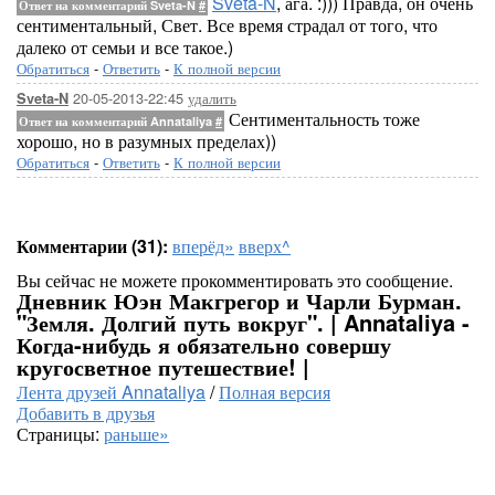
Sveta-N
, ага. :))) Правда, он очень
Ответ на комментарий Sveta-N
#
сентиментальный, Свет. Все время страдал от того, что
далеко от семьи и все такое.)
Обратиться
-
Ответить
-
К полной версии
20-05-2013-22:45
удалить
Sveta-N
Сентиментальность тоже
Ответ на комментарий Annataliya
#
хорошо, но в разумных пределах))
Обратиться
-
Ответить
-
К полной версии
Комментарии (31):
вперёд»
вверх^
Вы сейчас не можете прокомментировать это сообщение.
Дневник Юэн Макгрегор и Чарли Бурман.
"Земля. Долгий путь вокруг". | Annataliya -
Когда-нибудь я обязательно совершу
кругосветное путешествие! |
Лента друзей Annataliya
/
Полная версия
Добавить в друзья
Страницы:
раньше»