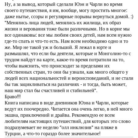
Ну, а за вывод, который сделали Юэн и Чарли во время
своего путешествия, я им, вообще, могу простить многое:
даже нытье, ссоры и регулярные порывы вернуться домой. :)
"Менялись лица людей, менялись их жилища, их образ
жизни и верования тоже были различными. Но в корне мы
все одинаковы: все мы любим своих детей, нам всем нужно
где-то спать и что-то есть. Нам всем необходимо одно и то
же. Мир не такой уж и большой. Я лежал в юрте и
размышлял, что если бы деятели, которые и Монголию-то с
трудом найдут на карте, какое-то время потратили на то,
чтобы выяснить, что происходит за пределами их
собственных стран, то они бы узнали, как много общего у
людей всех национальностей и вероисповеданий, и не стали
бы так зацикливаться на различиях - и тогда, быть может,
наш мир стал бы счастливей и стабильней".
Браво!!!
Книга написана в виде дневников Юэна и Чарли, которые
ведут их поочередно. Читается она очень легко, в ней много
экшна, приключений и драйва. Рекомендую ее всем
любителям настоящих путешествий, для которых это слово
подразумевает не неделю "олл инклюзив" на пляже в
Турции, а что-то гораздо более значительное!