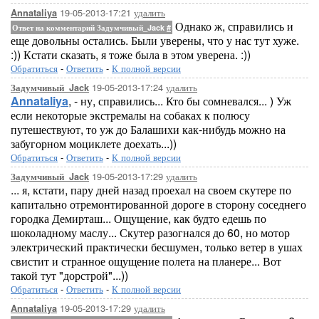
19-05-2013-17:21
удалить
Annataliya
Однако ж, справились и
Ответ на комментарий Задумчивый_Jack
#
еще довольны остались. Были уверены, что у нас тут хуже.
:)) Кстати сказать, я тоже была в этом уверена. :))
Обратиться
-
Ответить
-
К полной версии
19-05-2013-17:24
удалить
Задумчивый_Jack
Annataliya
, - ну, справились... Кто бы сомневался... ) Уж
если некоторые экстремалы на собаках к полюсу
путешествуют, то уж до Балашихи как-нибудь можно на
забугорном моциклете доехать...))
Обратиться
-
Ответить
-
К полной версии
19-05-2013-17:29
удалить
Задумчивый_Jack
... я, кстати, пару дней назад проехал на своем скутере по
капитально отремонтированной дороге в сторону соседнего
городка Демирташ... Ощущение, как будто едешь по
шоколадному маслу... Скутер разогнался до 60, но мотор
электрический практически бесшумен, только ветер в ушах
свистит и странное ощущение полета на планере... Вот
такой тут "дорстрой"...))
Обратиться
-
Ответить
-
К полной версии
19-05-2013-17:29
удалить
Annataliya