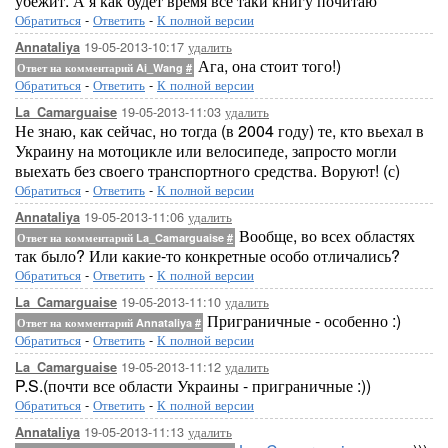
убежит. А я как будет время всё таки книгу почитаю
Обратиться
-
Ответить
-
К полной версии
19-05-2013-10:17
удалить
Annataliya
Ага, она стоит того!)
Ответ на комментарий Ai_Wang
#
Обратиться
-
Ответить
-
К полной версии
19-05-2013-11:03
удалить
La_Camarguaise
Не знаю, как сейчас, но тогда (в 2004 году) те, кто вьехал в
Украину на мотоцикле или велосипеде, запросто могли
выехать без своего транспортного средства. Воруют! (с)
Обратиться
-
Ответить
-
К полной версии
19-05-2013-11:06
удалить
Annataliya
Вообще, во всех областях
Ответ на комментарий La_Camarguaise
#
так было? Или какие-то конкретные особо отличались?
Обратиться
-
Ответить
-
К полной версии
19-05-2013-11:10
удалить
La_Camarguaise
Приграничные - особенно :)
Ответ на комментарий Annataliya
#
Обратиться
-
Ответить
-
К полной версии
19-05-2013-11:12
удалить
La_Camarguaise
P.S.(почти все области Украины - приграничные :))
Обратиться
-
Ответить
-
К полной версии
19-05-2013-11:13
удалить
Annataliya