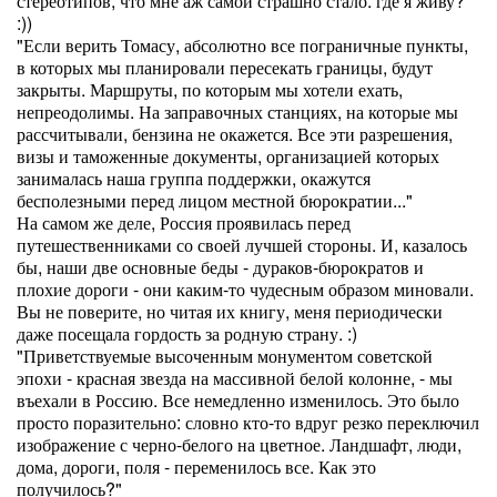
стереотипов, что мне аж самой страшно стало: где я живу?
:))
"Если верить Томасу, абсолютно все пограничные пункты,
в которых мы планировали пересекать границы, будут
закрыты. Маршруты, по которым мы хотели ехать,
непреодолимы. На заправочных станциях, на которые мы
рассчитывали, бензина не окажется. Все эти разрешения,
визы и таможенные документы, организацией которых
занималась наша группа поддержки, окажутся
бесполезными перед лицом местной бюрократии..."
На самом же деле, Россия проявилась перед
путешественниками со своей лучшей стороны. И, казалось
бы, наши две основные беды - дураков-бюрократов и
плохие дороги - они каким-то чудесным образом миновали.
Вы не поверите, но читая их книгу, меня периодически
даже посещала гордость за родную страну. :)
"Приветствуемые высоченным монументом советской
эпохи - красная звезда на массивной белой колонне, - мы
въехали в Россию. Все немедленно изменилось. Это было
просто поразительно: словно кто-то вдруг резко переключил
изображение с черно-белого на цветное. Ландшафт, люди,
дома, дороги, поля - переменилось все. Как это
получилось?"