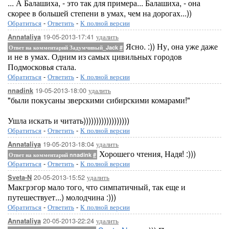
... А Балашиха, - это так для примера... Балашиха, - она
скорее в большей степени в умах, чем на дорогах...))
Обратиться
-
Ответить
-
К полной версии
19-05-2013-17:41
удалить
Annataliya
Ясно. :)) Ну, она уже даже
Ответ на комментарий Задумчивый_Jack
#
и не в умах. Одним из самых цивильных городов
Подмосковья стала.
Обратиться
-
Ответить
-
К полной версии
19-05-2013-18:00
удалить
nnadink
"были покусаны зверскими сибирскими комарами!"
Ушла искать и читать))))))))))))))))))
Обратиться
-
Ответить
-
К полной версии
19-05-2013-18:04
удалить
Annataliya
Хорошего чтения, Надя! :)))
Ответ на комментарий nnadink
#
Обратиться
-
Ответить
-
К полной версии
20-05-2013-15:52
удалить
Sveta-N
Макгрэгор мало того, что симпатичный, так еще и
путешествует...) молодчина :)))
Обратиться
-
Ответить
-
К полной версии
20-05-2013-22:24
удалить
Annataliya