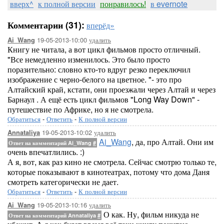
вверх^
к полной версии
понравилось!
в evernote
Комментарии (31):
вперёд»
19-05-2013-10:00
удалить
Ai_Wang
Книгу не читала, а вот цикл фильмов просто отличный.
"Все немедленно изменилось. Это было просто
поразительно: словно кто-то вдруг резко переключил
изображение с черно-белого на цветное. "- это про
Алтайский край, кстати, они проезжали через Алтай и через
Барнаул . А ещё есть цикл фильмов "Long Way Down" -
путешествие по Африке, но я не смотрела.
Обратиться
-
Ответить
-
К полной версии
19-05-2013-10:02
удалить
Annataliya
Ai_Wang
, да, про Алтай. Они им
Ответ на комментарий Ai_Wang
#
очень впечатлились. :)
А я, вот, как раз кино не смотрела. Сейчас смотрю только те,
которые показывают в кинотеатрах, потому что дома Даня
смотреть категорически не дает.
Обратиться
-
Ответить
-
К полной версии
19-05-2013-10:16
удалить
Ai_Wang
О как. Ну, фильм никуда не
Ответ на комментарий Annataliya
#