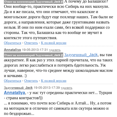
А почему до Балашихи?
Ответ на комментарий Задумчивый_Jack
#
Они вообще-то, практически всю Сибирь на них махнули.
Да и я же писала, что они отмечают, что казахские и
монгольские дороги будут еще похлеще наших. Там были не
дороги, а направления, которые даже грунтовками назвать
нельзя. И они по ним ехали сами, без всякой поддержки со
стороны. Так что, Балашиха как-то вообще не звучит в
контексте этого путешествия.
Обратиться
-
Ответить
-
К полной версии
19-05-2013-17:31
удалить
Annataliya
Задумчивый_Jack
, вы там
Ответ на комментарий Задумчивый_Jack
#
аккуратнее. Я как раз у этих парней прочитала, что на таких
дорогах легко расслабиться и потерять бдительность. Уж
лучше, наверное, что-то среднее между шоколадным маслом
и кочками. :)
Обратиться
-
Ответить
-
К полной версии
19-05-2013-17:39
удалить
Задумчивый_Jack
Annataliya
, - у нас тут середины практически нет... Турция
- страна контрастов!))
... я понимаю, что почти всю Сибирь и Алтай... Ну, а потом
на мотоцикле в отличии от самоката или скутера можно и
по бездорожью...