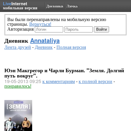
Live
Internet
Дневники
Личка
мобильная версия
Вы были перенаправлены на мобильную версию
страницы.
Вернуться!
Авторизация
Дневник
Annataliya
Лента друзей
-
Дневник
-
Полная версия
Юэн Макгрегор и Чарли Бурман. "Земля. Долгий
путь вокруг".
19-05-2013 09:25
к комментариям
-
к полной версии
-
понравилось!