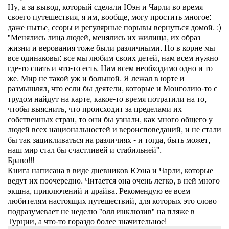
Ну, а за вывод, который сделали Юэн и Чарли во время
своего путешествия, я им, вообще, могу простить многое:
даже нытье, ссоры и регулярные порывы вернуться домой. :)
"Менялись лица людей, менялись их жилища, их образ
жизни и верования тоже были различными. Но в корне мы
все одинаковы: все мы любим своих детей, нам всем нужно
где-то спать и что-то есть. Нам всем необходимо одно и то
же. Мир не такой уж и большой. Я лежал в юрте и
размышлял, что если бы деятели, которые и Монголию-то с
трудом найдут на карте, какое-то время потратили на то,
чтобы выяснить, что происходит за пределами их
собственных стран, то они бы узнали, как много общего у
людей всех национальностей и вероисповеданий, и не стали
бы так зацикливаться на различиях - и тогда, быть может,
наш мир стал бы счастливей и стабильней".
Браво!!!
Книга написана в виде дневников Юэна и Чарли, которые
ведут их поочередно. Читается она очень легко, в ней много
экшна, приключений и драйва. Рекомендую ее всем
любителям настоящих путешествий, для которых это слово
подразумевает не неделю "олл инклюзив" на пляже в
Турции, а что-то гораздо более значительное!