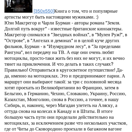
[350x550]
Книга о том, что и популярные
артисты могут быть настоящими мужиками. :)
Юэн Макгрегор и Чарли Бурман - авторы романа "Земля.
Долгий путь вокруг" - известные британские киноактеры.
Макгрегор снимался в "Звездных войнах", в "Мулен Руж!", в
"Острове", в "Ангелах и демонах" и в целой куче других
фильмов, Бурман - в "Изумрудном лесу", в "За пределами
Рангуна", вел передачу на ТВ. А еще они очень любят
мотоциклы, просто-таки жить без них не могут, и их вечно
тянет на приключения. И что делать в таких случаях?
Правильно! Отправиться в кругосветное путешествие! Да-
да, именно на мотоциклах. Это и предпринимают парни. А
маршрут они выбирают такой: за три с половиной месяца
хотят проехать из Великобритании во Францию, затем в
Бельгию, в Германию, Чехию, Словакию, Украину, Россию,
Казахстан, Монголию, снова в Россию, а точнее, в нашу
Сибирь, и, наконец, через Магадан улететь на Аляску, а
оттуда снова на колесах в Канаду и в Штаты. В итоге
большую часть пути они проделали действительно на
мотоциклах, за исключением разве что нескольких участков,
где от Читы до Сковородино проехали в багажном вагоне