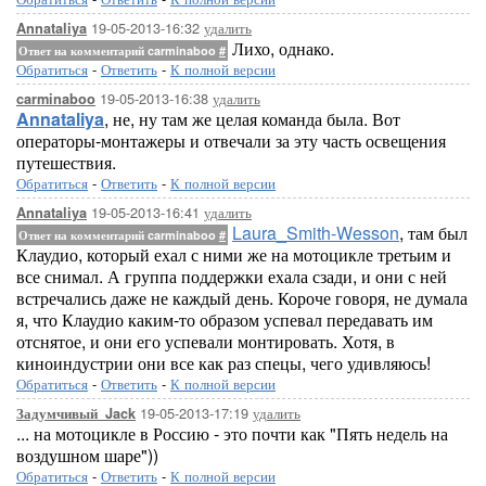
19-05-2013-16:32
удалить
Annataliya
Лихо, однако.
Ответ на комментарий carminaboo
#
Обратиться
-
Ответить
-
К полной версии
19-05-2013-16:38
удалить
carminaboo
Annataliya
, не, ну там же целая команда была. Вот
операторы-монтажеры и отвечали за эту часть освещения
путешествия.
Обратиться
-
Ответить
-
К полной версии
19-05-2013-16:41
удалить
Annataliya
Laura_Smith-Wesson
, там был
Ответ на комментарий carminaboo
#
Клаудио, который ехал с ними же на мотоцикле третьим и
все снимал. А группа поддержки ехала сзади, и они с ней
встречались даже не каждый день. Короче говоря, не думала
я, что Клаудио каким-то образом успевал передавать им
отснятое, и они его успевали монтировать. Хотя, в
киноиндустрии они все как раз спецы, чего удивляюсь!
Обратиться
-
Ответить
-
К полной версии
19-05-2013-17:19
удалить
Задумчивый_Jack
... на мотоцикле в Россию - это почти как "Пять недель на
воздушном шаре"))
Обратиться
-
Ответить
-
К полной версии