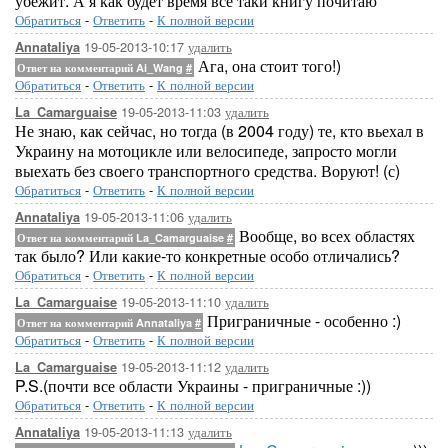
убежит. А я как будет время всё таки книгу почитаю
Обратиться
-
Ответить
-
К полной версии
19-05-2013-10:17
удалить
Annataliya
Ага, она стоит того!)
Ответ на комментарий Ai_Wang
#
Обратиться
-
Ответить
-
К полной версии
19-05-2013-11:03
удалить
La_Camarguaise
Не знаю, как сейчас, но тогда (в 2004 году) те, кто вьехал в
Украину на мотоцикле или велосипеде, запросто могли
выехать без своего транспортного средства. Воруют! (с)
Обратиться
-
Ответить
-
К полной версии
19-05-2013-11:06
удалить
Annataliya
Вообще, во всех областях
Ответ на комментарий La_Camarguaise
#
так было? Или какие-то конкретные особо отличались?
Обратиться
-
Ответить
-
К полной версии
19-05-2013-11:10
удалить
La_Camarguaise
Приграничные - особенно :)
Ответ на комментарий Annataliya
#
Обратиться
-
Ответить
-
К полной версии
19-05-2013-11:12
удалить
La_Camarguaise
P.S.(почти все области Украины - приграничные :))
Обратиться
-
Ответить
-
К полной версии
19-05-2013-11:13
удалить
Annataliya