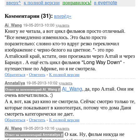
вверх^
к полной версии
понравилось!
в evernote
Комментарии (31):
вперёд»
19-05-2013-10:00
удалить
Ai_Wang
Книгу не читала, а вот цикл фильмов просто отличный.
"Все немедленно изменилось. Это было просто
поразительно: словно кто-то вдруг резко переключил
изображение с черно-белого на цветное. "- это про
Алтайский край, кстати, они проезжали через Алтай и через
Барнаул . А ещё есть цикл фильмов "Long Way Down" -
путешествие по Африке, но я не смотрела.
Обратиться
-
Ответить
-
К полной версии
19-05-2013-10:02
удалить
Annataliya
Ai_Wang
, да, про Алтай. Они им
Ответ на комментарий Ai_Wang
#
очень впечатлились. :)
А я, вот, как раз кино не смотрела. Сейчас смотрю только те,
которые показывают в кинотеатрах, потому что дома Даня
смотреть категорически не дает.
Обратиться
-
Ответить
-
К полной версии
19-05-2013-10:16
удалить
Ai_Wang
О как. Ну, фильм никуда не
Ответ на комментарий Annataliya
#