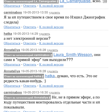
La_Camarguaise
, ясно. :)))
Ответ на комментарий La_Camarguaise
#
Обратиться
-
Ответить
-
К полной версии
19-05-2013-13:55
удалить
carminaboo
Я за иx путешествием в свое время по Нэшнл Джиографик
следила)
Обратиться
-
Ответить
-
К полной версии
19-05-2013-14:29
удалить
hatka
а нет электронной версии?
Обратиться
-
Ответить
-
К полной версии
19-05-2013-16:28
удалить
Annataliya
Laura_Smith-Wesson
, они
Ответ на комментарий carminaboo
#
сами в "прямой эфир" там выходили???
Обратиться
-
Ответить
-
К полной версии
19-05-2013-16:28
удалить
Annataliya
hatka
, думаю, что есть. Это не
Ответ на комментарий hatka
#
редкость какая-нибудь. :)
Обратиться
-
Ответить
-
К полной версии
19-05-2013-16:30
удалить
carminaboo
Не, не в прямом эфире, а по
Ответ на комментарий Annataliya
#
xоду путешествия монтировались отдельные части и иx
показывали.
Обратиться
-
Ответить
-
К полной версии