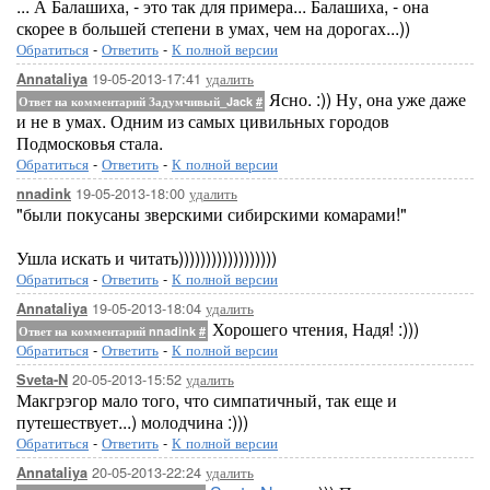
... А Балашиха, - это так для примера... Балашиха, - она
скорее в большей степени в умах, чем на дорогах...))
Обратиться
-
Ответить
-
К полной версии
19-05-2013-17:41
удалить
Annataliya
Ясно. :)) Ну, она уже даже
Ответ на комментарий Задумчивый_Jack
#
и не в умах. Одним из самых цивильных городов
Подмосковья стала.
Обратиться
-
Ответить
-
К полной версии
19-05-2013-18:00
удалить
nnadink
"были покусаны зверскими сибирскими комарами!"
Ушла искать и читать))))))))))))))))))
Обратиться
-
Ответить
-
К полной версии
19-05-2013-18:04
удалить
Annataliya
Хорошего чтения, Надя! :)))
Ответ на комментарий nnadink
#
Обратиться
-
Ответить
-
К полной версии
20-05-2013-15:52
удалить
Sveta-N
Макгрэгор мало того, что симпатичный, так еще и
путешествует...) молодчина :)))
Обратиться
-
Ответить
-
К полной версии
20-05-2013-22:24
удалить
Annataliya