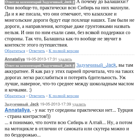
А почему до Балашихи?
Ответ на комментарий Задумчивый_Jack
#
Они вообще-то, практически всю Сибирь на них махнули.
Да и я же писала, что они отмечают, что казахские и
монгольские дороги будут еще похлеще наших. Там были не
дороги, а направления, которые даже грунтовками назвать
нельзя. И они по ним ехали сами, без всякой поддержки со
стороны. Так что, Балашиха как-то вообще не звучит в
контексте этого путешествия.
Обратиться
-
Ответить
-
К полной версии
19-05-2013-17:31
удалить
Annataliya
Задумчивый_Jack
, вы там
Ответ на комментарий Задумчивый_Jack
#
аккуратнее. Я как раз у этих парней прочитала, что на таких
дорогах легко расслабиться и потерять бдительность. Уж
лучше, наверное, что-то среднее между шоколадным маслом
и кочками. :)
Обратиться
-
Ответить
-
К полной версии
19-05-2013-17:39
удалить
Задумчивый_Jack
Annataliya
, - у нас тут середины практически нет... Турция
- страна контрастов!))
... я понимаю, что почти всю Сибирь и Алтай... Ну, а потом
на мотоцикле в отличии от самоката или скутера можно и
по бездорожью...