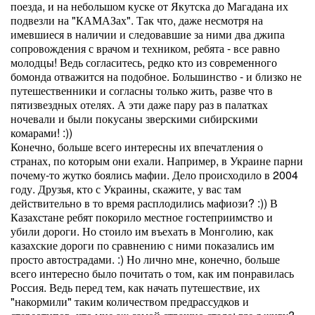
поезда, и на небольшом куске от Якутска до Магадана их
подвезли на "КАМАЗах". Так что, даже несмотря на
имевшиеся в наличии и следовавшие за ними два джипа
сопровождения с врачом и техником, ребята - все равно
молодцы! Ведь согласитесь, редко кто из современного
бомонда отважится на подобное. Большинство - и близко не
путешественники и согласны только жить, разве что в
пятизвездных отелях. А эти даже пару раз в палатках
ночевали и были покусаны зверскими сибирскими
комарами! :))
Конечно, больше всего интересны их впечатления о
странах, по которым они ехали. Например, в Украине парни
почему-то жутко боялись мафии. Дело происходило в 2004
году. Друзья, кто с Украины, скажите, у вас там
действительно в то время расплодились мафиози? :)) В
Казахстане ребят покорило местное гостеприимство и
убили дороги. Но стоило им въехать в Монголию, как
казахские дороги по сравнению с ними показались им
просто автострадами. :) Но лично мне, конечно, больше
всего интересно было почитать о том, как им понравилась
Россия. Ведь перед тем, как начать путешествие, их
"накормили" таким количеством предрассудков и