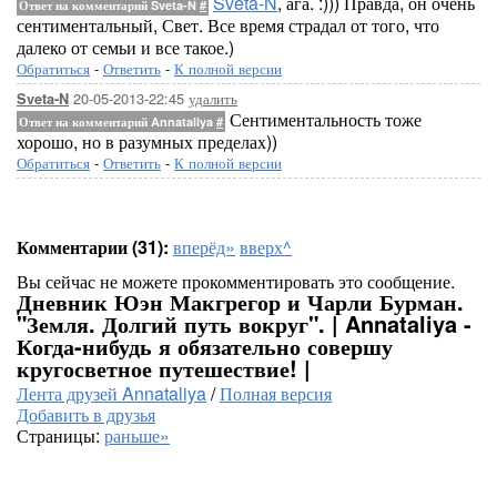
Sveta-N
, ага. :))) Правда, он очень
Ответ на комментарий Sveta-N
#
сентиментальный, Свет. Все время страдал от того, что
далеко от семьи и все такое.)
Обратиться
-
Ответить
-
К полной версии
20-05-2013-22:45
удалить
Sveta-N
Сентиментальность тоже
Ответ на комментарий Annataliya
#
хорошо, но в разумных пределах))
Обратиться
-
Ответить
-
К полной версии
Комментарии (31):
вперёд»
вверх^
Вы сейчас не можете прокомментировать это сообщение.
Дневник Юэн Макгрегор и Чарли Бурман.
"Земля. Долгий путь вокруг". | Annataliya -
Когда-нибудь я обязательно совершу
кругосветное путешествие! |
Лента друзей Annataliya
/
Полная версия
Добавить в друзья
Страницы:
раньше»