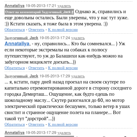
19-05-2013-17:21
удалить
Annataliya
Однако ж, справились и
Ответ на комментарий Задумчивый_Jack
#
еще довольны остались. Были уверены, что у нас тут хуже.
:)) Кстати сказать, я тоже была в этом уверена. :))
Обратиться
-
Ответить
-
К полной версии
19-05-2013-17:24
удалить
Задумчивый_Jack
Annataliya
, - ну, справились... Кто бы сомневался... ) Уж
если некоторые экстремалы на собаках к полюсу
путешествуют, то уж до Балашихи как-нибудь можно на
забугорном моциклете доехать...))
Обратиться
-
Ответить
-
К полной версии
19-05-2013-17:29
удалить
Задумчивый_Jack
... я, кстати, пару дней назад проехал на своем скутере по
капитально отремонтированной дороге в сторону соседнего
городка Демирташ... Ощущение, как будто едешь по
шоколадному маслу... Скутер разогнался до 60, но мотор
электрический практически бесшумен, только ветер в ушах
свистит и странное ощущение полета на планере... Вот
такой тут "дорстрой"...))
Обратиться
-
Ответить
-
К полной версии
19-05-2013-17:29
удалить
Annataliya