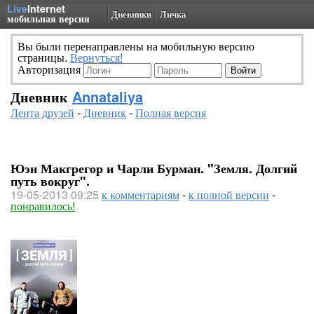
Live
Internet
Дневники
Личка
мобильная версия
Вы были перенаправлены на мобильную версию
страницы.
Вернуться!
Авторизация
Дневник
Annataliya
Лента друзей
-
Дневник
-
Полная версия
Юэн Макгрегор и Чарли Бурман. "Земля. Долгий
путь вокруг".
19-05-2013 09:25
к комментариям
-
к полной версии
-
понравилось!