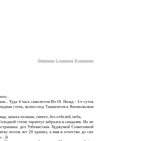
Ответить
С цитатой
В цитатник
ого...
на... Туда 4 часа самолетом Ил-18. Назад - 3-е суток
олодная степь, колхоз под Ташкентом в Янгиюльском
нца, запаха полыни, синего, без отбелей, неба,
Голодной степи тарантул забрался в сандалик. Но не
остранных дел Узбекистана Худжумой Соматовной
тку потом лет 20 хранил, а имя и отчество до сих
...))