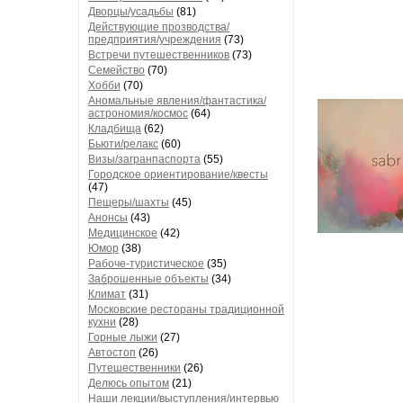
Дворцы/усадьбы
(81)
Действующие прозводства/
предприятия/учреждения
(73)
Встречи путешественников
(73)
Семейство
(70)
Хобби
(70)
Аномальные явления/фантастика/
астрономия/космос
(64)
Кладбища
(62)
Бьюти/релакс
(60)
Визы/загранпаспорта
(55)
Городское ориентирование/квесты
(47)
Пещеры/шахты
(45)
Анонсы
(43)
Медицинское
(42)
Юмор
(38)
Рабоче-туристическое
(35)
Заброшенные объекты
(34)
Климат
(31)
Московские рестораны традиционной
кухни
(28)
Горные лыжи
(27)
Автостоп
(26)
Путешественники
(26)
Делюсь опытом
(21)
Наши лекции/выступления/интервью