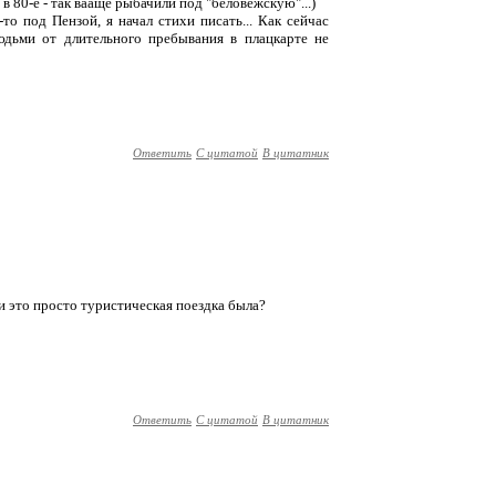
в 80-е - так вааще рыбачили под "беловежскую"...)
-то под Пензой, я начал стихи писать... Как сейчас
людьми от длительного пребывания в плацкарте не
Ответить
С цитатой
В цитатник
и это просто туристическая поездка была?
Ответить
С цитатой
В цитатник