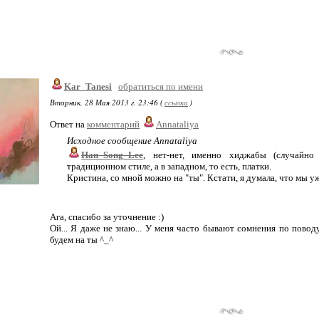
Kar_Tanesi
обратиться по имени
Вторник, 28 Мая 2013 г. 23:46 (
ссылка
)
Ответ на
комментарий
Annataliya
Исходное сообщение Annataliya
Han_Song_Lee
, нет-нет, именно хиджабы (случайно
традиционном стиле, а в западном, то есть, платки.
Кристина, со мной можно на "ты". Кстати, я думала, что мы уж
Ага, спасибо за уточнение :)
Ой... Я даже не знаю... У меня часто бывают сомнения по поводу
будем на ты ^_^