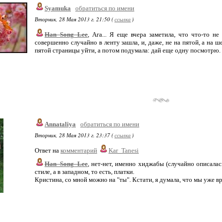
Syamuka
обратиться по имени
Вторник, 28 Мая 2013 г. 21:50 (
ссылка
)
Han_Song_Lee
, Ага... Я еще вчера заметила, что что-то не
совершенно случайно в ленту зашла, и, даже, не на пятой, а на 
пятой страницы уйти, а потом подумала: дай еще одну посмотрю. И
Annataliya
обратиться по имени
Вторник, 28 Мая 2013 г. 23:37 (
ссылка
)
Ответ на
комментарий
Kar_Tanesi
Han_Song_Lee
, нет-нет, именно хиджабы (случайно описала
стиле, а в западном, то есть, платки.
Кристина, со мной можно на "ты". Кстати, я думала, что мы уже вр