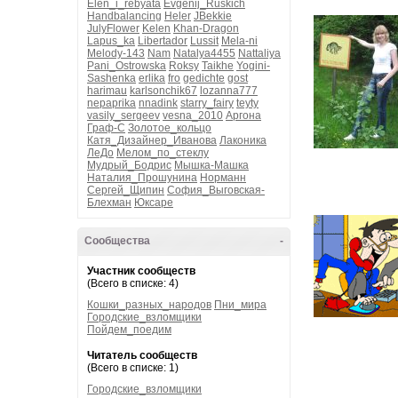
Elen_i_rebyata
Evgenij_Ruskich
Handbalancing
Heler
JBekkie
JulyFlower
Kelen
Khan-Dragon
Lapus_ka
Libertador
Lussit
Mela-ni
Melody-143
Nam
Natalya4455
Nattaliya
Pani_Ostrowska
Roksy
Taikhe
Yogini-
Sashenka
erlika
fro
gedichte
gost
harimau
karlsonchik67
lozanna777
nepaprika
nnadink
starry_fairy
teyty
vasily_sergeev
vesna_2010
Аргона
Граф-С
Золотое_кольцо
Катя_Дизайнер_Иванова
Лаконика
ЛеДо
Мелом_по_стеклу
Мудрый_Бодрис
Мышка-Машка
Наталия_Прошунина
Норманн
Сергей_Щипин
София_Выговская-
Блехман
Юксаре
Сообщества
-
Участник сообществ
(Всего в списке: 4)
Кошки_разных_народов
Пни_мира
Городские_взломщики
Пойдем_поедим
Читатель сообществ
(Всего в списке: 1)
Городские_взломщики