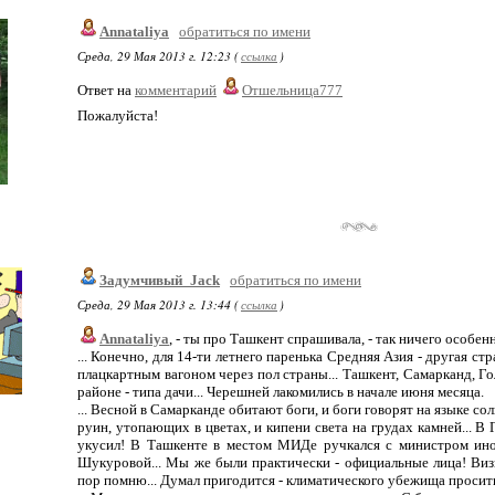
Annataliya
обратиться по имени
Среда, 29 Мая 2013 г. 12:23 (
ссылка
)
Ответ на
комментарий
Отшельница777
Пожалуйста!
Задумчивый_Jack
обратиться по имени
Среда, 29 Мая 2013 г. 13:44 (
ссылка
)
Annataliya
, - ты про Ташкент спрашивала, - так ничего особенн
... Конечно, для 14-ти летнего паренька Средняя Азия - другая стра
плацкартным вагоном через пол страны... Ташкент, Самарканд, Г
районе - типа дачи... Черешней лакомились в начале июня месяца.
... Весной в Самарканде обитают боги, и боги говорят на языке сол
руин, утопающих в цветах, и кипени света на грудах камней... В 
укусил! В Ташкенте в местом МИДе ручкался с министром ин
Шукуровой... Мы же были практически - официальные лица! Визи
пор помню... Думал пригодится - климатического убежища просить.