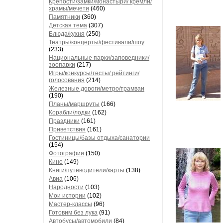
Крепости/замки/монастыри/ кремли/
храмы/мечети
(460)
Памятники
(360)
Детская тема
(307)
Блюда/кухня
(250)
Театры/концерты/фестивали/шоу
(233)
Национальные парки/заповедники/
зоопарки
(217)
Игры/конкурсы/тесты/ рейтинги/
голосования
(214)
Железные дороги/метро/трамваи
(190)
Планы/маршруты
(166)
Корабли/лодки
(162)
Праздники
(161)
Приветствия
(161)
Гостиницы/базы отдыха/санатории
(154)
Фотографии
(150)
Кино
(149)
Книги/путеводители/карты
(138)
Авиа
(106)
Народности
(103)
Мои истории
(102)
Мастер-классы
(96)
Готовим без лука
(91)
Автобусы/автомобили
(84)