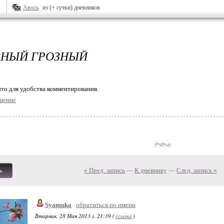
Авось
из (+ сутки) дневников
ЗНЫЙ ГРОЗНЫЙ
то для удобства комментирования.
щение
« Пред. запись
—
К дневнику
—
След. запись »
ь
Syamuka
обратиться по имени
Вторник, 28 Мая 2013 г. 21:39 (
ссылка
)