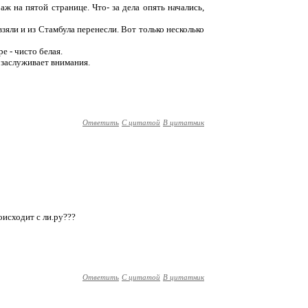
ж на пятой странице. Что- за дела опять начались,
взяли и из Стамбула перенесли. Вот только несколько
е - чисто белая.
 заслуживает внимания.
Ответить
С цитатой
В цитатник
оисходит с ли.ру???
Ответить
С цитатой
В цитатник