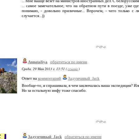
... Мне вааще везет на министров иностранных дел. С белорусским 
... самое замечательное, что на обратном пути в поезде, уже где
понимаю, - довольно приличные... Впрочем, - чего только с 
случается...))
Annataliya
обратиться по имени
Среда, 29 Мая 2013 г. 13:51 (
ссылка
)
Ответ на
комментарий
Задумчивый_Jack
Вообще-то, я спрашивала, в чем заключалась ваша экспедиция? Ил
Но за остальную инфу тоже спасибо.
Задумчивый_Jack
обратиться по имени