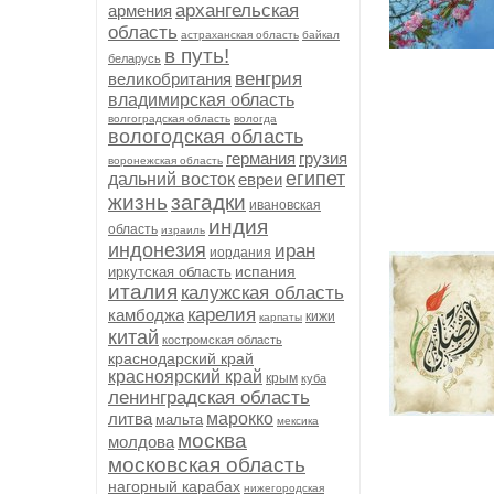
архангельская
армения
область
астраханская область
байкал
в путь!
беларусь
венгрия
великобритания
владимирская область
волгоградская область
вологда
вологодская область
германия
грузия
воронежская область
египет
дальний восток
евреи
жизнь
загадки
ивановская
индия
область
израиль
индонезия
иран
иордания
испания
иркутская область
италия
калужская область
карелия
камбоджа
кижи
карпаты
китай
костромская область
краснодарский край
красноярский край
крым
куба
ленинградская область
литва
марокко
мальта
мексика
москва
молдова
московская область
нагорный карабах
нижегородская