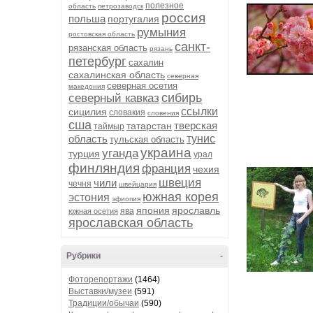
полезное
область
петрозаводск
россия
польша
португалия
румыния
ростовская область
санкт-
рязанская область
рязань
петербург
сахалин
сахалинская область
северная
северная осетия
македония
сибирь
северный кавказ
ссылки
сицилия
словакия
словения
сша
тверская
татарстан
таймыр
область
тунис
тульская область
украина
уганда
турция
урал
финляндия
франция
чехия
швеция
чили
чечня
швейцария
южная корея
эстония
эфиопия
япония
ярославль
ява
южная осетия
ярославская область
Рубрики
-
Фоторепортажи
(1464)
Выставки/музеи
(591)
Традиции/обычаи
(590)