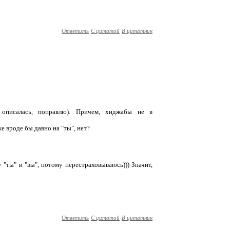
Ответить
С цитатой
В цитатник
 описалась, поправлю). Причем, хиджабы не в
е вроде бы давно на "ты", нет?
 "ты" и "вы", потому перестраховываюсь))) Значит,
Ответить
С цитатой
В цитатник