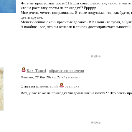
Чуть не пропустила пост((( Нашла совершенно случайно в ленте а
что на рассылку посты не приходят!? Рррррр!
Мне очень мечеть понравилась. Я тоже подумала, что, как будто, 
цвета другие.
Мечети сейчас очень красивые делают - В Казани - голубая, в Булгр
А вообще - все, что вы отнесли в список достопримечательностей,
Kar_Tanesi
обратиться по имени
Вторник, 28 Мая 2013 г. 21:45 (
ссылка
)
Ответ на
комментарий
Syamuka
Вот, у вас тоже не приходят уведомления на почту?? Что опять пр