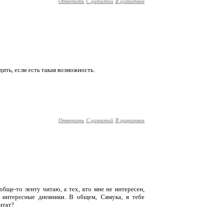
Ответить
С цитатой
В цитатник
дить, если есть такая возможность.
Ответить
С цитатой
В цитатник
вообще-то ленту читаю, а тех, кто мне не интересен,
 интересные дневники. В общем, Сямука, я тебе
итат?