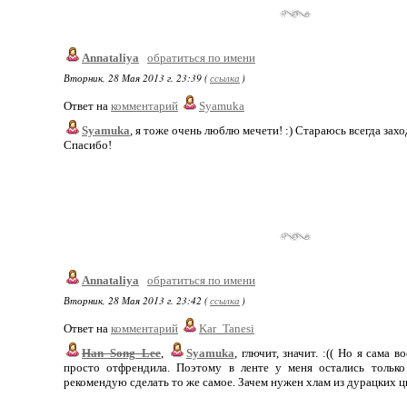
Annataliya
обратиться по имени
Вторник, 28 Мая 2013 г. 23:39 (
ссылка
)
Ответ на
комментарий
Syamuka
Syamuka
, я тоже очень люблю мечети! :) Стараюсь всегда захо
Спасибо!
Annataliya
обратиться по имени
Вторник, 28 Мая 2013 г. 23:42 (
ссылка
)
Ответ на
комментарий
Kar_Tanesi
Han_Song_Lee
,
Syamuka
, глючит, значит. :(( Но я сама 
просто отфрендила. Поэтому в ленте у меня остались только
рекомендую сделать то же самое. Зачем нужен хлам из дурацких ц