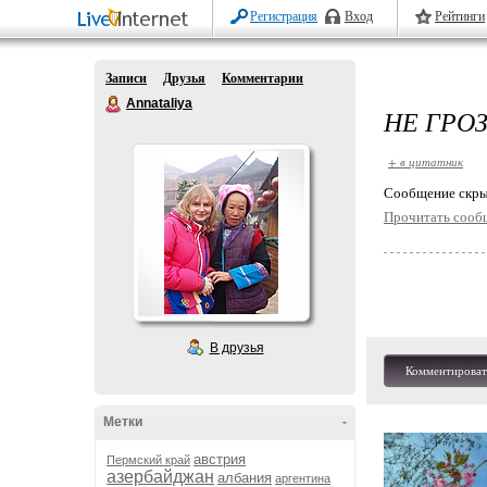
Регистрация
Вход
Рейтинги
Записи
Друзья
Комментарии
Annataliya
НЕ ГРО
+ в цитатник
Cообщение скры
Прочитать сооб
В друзья
Комментироват
Метки
-
австрия
Пермский край
азербайджан
албания
аргентина