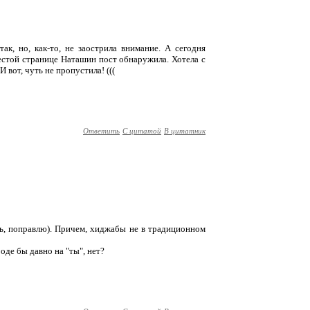
 так, но, как-то, не заострила внимание. А сегодня
шестой странице Наташин пост обнаружила. Хотела с
 вот, чуть не пропустила! (((
Ответить
С цитатой
В цитатник
сь, поправлю). Причем, хиджабы не в традиционном
оде бы давно на "ты", нет?