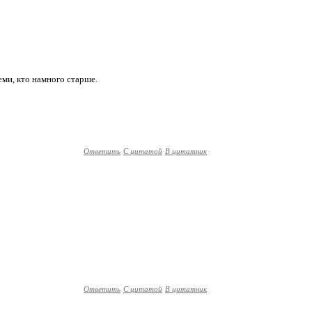
теми, кто намного старше.
Ответить
С цитатой
В цитатник
Ответить
С цитатой
В цитатник