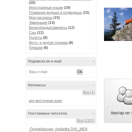
(20)
Иностранные языки
(19)
Плавания водные и подводные
(15)
Мои рассказы
(15)
Эмиграция
(13)
Велосипеды/самокаты
(12)
Сны
(12)
Полеты
(9)
Фото- и другая техника
(8)
Плюшки
(6)
Подписка по e-mail
-
Интересы
-
Все (1)
юго-восточная азия
Постоянные читатели
-
Все (2101)
-Поднебесная-
Assketka
DAY_MEN