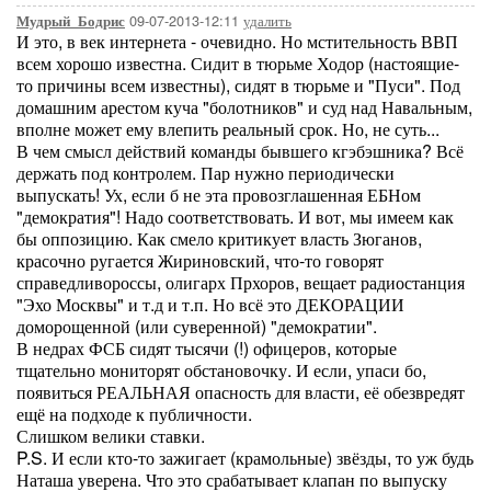
09-07-2013-12:11
удалить
Мудрый_Бодрис
И это, в век интернета - очевидно. Но мстительность ВВП
всем хорошо известна. Сидит в тюрьме Ходор (настоящие-
то причины всем известны), сидят в тюрьме и "Пуси". Под
домашним арестом куча "болотников" и суд над Навальным,
вполне может ему влепить реальный срок. Но, не суть...
В чем смысл действий команды бывшего кгэбэшника? Всё
держать под контролем. Пар нужно периодически
выпускать! Ух, если б не эта провозглашенная ЕБНом
"демократия"! Надо соответствовать. И вот, мы имеем как
бы оппозицию. Как смело критикует власть Зюганов,
красочно ругается Жириновский, что-то говорят
справедливороссы, олигарх Прхоров, вещает радиостанция
"Эхо Москвы" и т.д и т.п. Но всё это ДЕКОРАЦИИ
доморощенной (или суверенной) "демократии".
В недрах ФСБ сидят тысячи (!) офицеров, которые
тщательно мониторят обстановочку. И если, упаси бо,
появиться РЕАЛЬНАЯ опасность для власти, её обезвредят
ещё на подходе к публичности.
Слишком велики ставки.
P.S. И если кто-то зажигает (крамольные) звёзды, то уж будь
Наташа уверена. Что это срабатывает клапан по выпуску