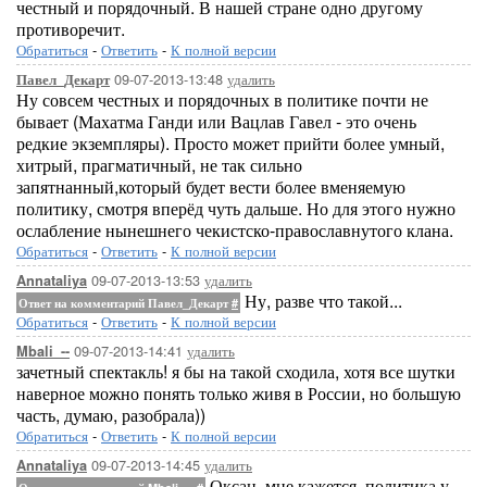
честный и порядочный. В нашей стране одно другому
противоречит.
Обратиться
-
Ответить
-
К полной версии
09-07-2013-13:48
удалить
Павел_Декарт
Ну совсем честных и порядочных в политике почти не
бывает (Махатма Ганди или Вацлав Гавел - это очень
редкие экземпляры). Просто может прийти более умный,
хитрый, прагматичный, не так сильно
запятнанный,который будет вести более вменяемую
политику, смотря вперёд чуть дальше. Но для этого нужно
ослабление нынешнего чекистско-православнутого клана.
Обратиться
-
Ответить
-
К полной версии
09-07-2013-13:53
удалить
Annataliya
Ну, разве что такой...
Ответ на комментарий Павел_Декарт
#
Обратиться
-
Ответить
-
К полной версии
09-07-2013-14:41
удалить
Mbali_--
зачетный спектакль! я бы на такой сходила, хотя все шутки
наверное можно понять только живя в России, но большую
часть, думаю, разобрала))
Обратиться
-
Ответить
-
К полной версии
09-07-2013-14:45
удалить
Annataliya
Оксан, мне кажется, политика у