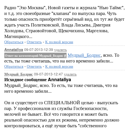
Радио "Эхо Москвы", Новой газеты и журнала "Нью Таймс",
и т.д. это своеобразные "клапана" по выпуска пара. Чуть
только опасность приобретёт серьёзный вид, их тут же будет
ждать участь Политковской, Влада Лисьева, Дмитрия
Холодова, Страовойтовой, Щекочихина, Маргелова,
Магницкого...
Обратиться
-
Ответить
-
К полной версии
09-07-2013-12:39
удалить
Annataliya
Мудрый_Бодрис
, ясно. То
Ответ на комментарий Мудрый_Бодрис
#
есть, ты тоже считаешь, что на него временно забили...
Обратиться
-
Ответить
-
К полной версии
09-07-2013-12:47
удалить
Мудрый_Бодрис
Исходное сообщение Annataliya
Мудрый_Бодрис, ясно. То есть, ты тоже считаешь, что на
него временно забили...
Он и существует со СПЕЦИАЛЬНОЙ целью - выпускать
пар. У профессионалов из службы Госбезопасности,
мелочей не бывает. Всё что говорится и может быть
реальной опасностью для их режима, непременно должно
контролироваться, а ещё лучше быть "собственного