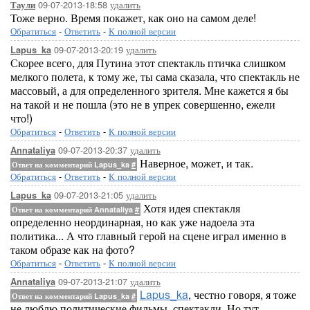
09-07-2013-18:58
удалить
Таули
Тоже верно. Время покажет, как оно на самом деле!
Обратиться
-
Ответить
-
К полной версии
09-07-2013-20:19
удалить
Lapus_ka
Скорее всего, для Путина этот спектакль птичка слишком
мелкого полета, к тому же, ты сама сказала, что спектакль не
массовый, а для определенного зрителя. Мне кажется я бы
на такой и не пошла (это не в упрек совершенно, ежели
что!)
Обратиться
-
Ответить
-
К полной версии
09-07-2013-20:37
удалить
Annataliya
Наверное, может, и так.
Ответ на комментарий Lapus_ka
#
Обратиться
-
Ответить
-
К полной версии
09-07-2013-21:05
удалить
Lapus_ka
Хотя идея спектакля
Ответ на комментарий Annataliya
#
определенно неординарная, но как уже надоела эта
политика... А что главный герой на сцене играл именно в
таком образе как на фото?
Обратиться
-
Ответить
-
К полной версии
09-07-2013-21:07
удалить
Annataliya
Lapus_ka
, честно говоря, я тоже
Ответ на комментарий Lapus_ka
#
не люблю политические фильмы, спектакли. Но тут