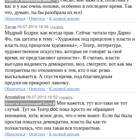
Ответ на комментарий Mbali_--
#
вас и у нас очень похожи, особенно в последнее время. Так
что, думаю, ты бы разобрала их все)
Обратиться
-
Ответить
-
К полной версии
09-07-2013-18:49
удалить
Таули
Мудрый Бодрис как всегда прав. Сейчас читала про Дарио
Фо, так цитаты в тему: «Художник под прицелом у власти и
власть под прицелом художника», «Театр, литература,
художественное искусство, которые не говорят за своё
время, не представляют ценности». Я считаю, власти
выгодна видимость демократии, мол, смотрите, вот как мы
толерантны по отношению к тем, кто о нас резко
высказывается. А спустя время, под благовидным
предлогом прикроют лавочку.
Обратиться
-
Ответить
-
К полной версии
09-07-2013-18:52
удалить
Annataliya
Мне кажется, тут все-таки не тот
Ответ на комментарий Таули
#
случай. Тут на Театр.doc пока просто не обращают
внимания, хотя, ясное дело, что о нем знают. Если бы была
простая показуха демократии, власть бы как-то
похвасталась, что она такая вся толерантная.
Обратиться
-
Ответить
-
К полной версии