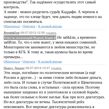
производства". Так надёжнее осуществлять этот самый
контроль.
А иначе - можно разделить судьбу Каддафи. А черенок в
заднице, это по хлеще будет, чем давать людям немного на
спектаклях посмеяться.
Обратиться
-
Ответить
-
К полной версии
09-07-2013-12:55
удалить
Annataliya
Не забЫли, а временно
Ответ на комментарий Мудрый_Бодрис
#
забИли. То, что о нем знают, у меня никаких сомнений.
Мониторингом занимаются в любом министерстве, не
только в КГБ. К тому ж, такая шумиха была во время
премьеры...
Обратиться
-
Ответить
-
К полной версии
09-07-2013-13:37
удалить
Павел_Декарт
Эти люди, погибшие по политическим мотивам (а ещё
Рохлин и другие...) - за ними стояли либо большие деньги,
либо сила. И только в случае Политковской и Щекочихина
это была сила слова, в остальных - сила оружия. Поэтому
нынешние хищники их и уничтожили в силовой борьбе,
как более сильные и более наглые. Как при всех диктатурах.
Но все диктатуры не вечны. Тысячелетний рейх
невозможен. Все мировые диктатуры разваливались в