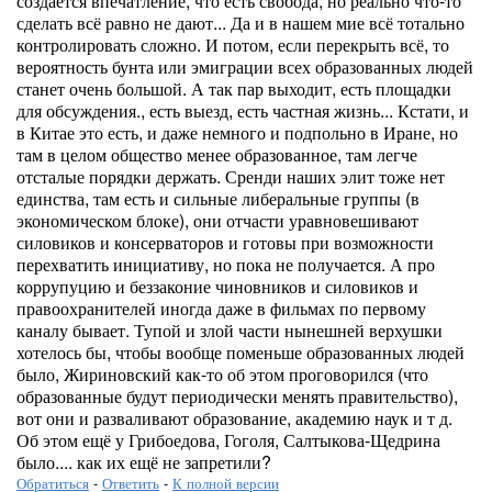
создается впечатление, что есть свобода, но реально что-то
сделать всё равно не дают... Да и в нашем мие всё тотально
контролировать сложно. И потом, если перекрыть всё, то
вероятность бунта или эмиграции всех образованных людей
станет очень большой. А так пар выходит, есть площадки
для обсуждения., есть выезд, есть частная жизнь... Кстати, и
в Китае это есть, и даже немного и подпольно в Иране, но
там в целом общество менее образованное, там легче
отсталые порядки держать. Сренди наших элит тоже нет
единства, там есть и сильные либеральные группы (в
экономическом блоке), они отчасти уравновешивают
силовиков и консерваторов и готовы при возможности
перехватить инициативу, но пока не получается. А про
коррупуцию и беззаконие чиновников и силовиков и
правоохранителей иногда даже в фильмах по первому
каналу бывает. Тупой и злой части нынешней верхушки
хотелось бы, чтобы вообще поменьше образованных людей
было, Жириновский как-то об этом проговорился (что
образованные будут периодически менять правительство),
вот они и разваливают образование, академию наук и т д.
Об этом ещё у Грибоедова, Гоголя, Салтыкова-Щедрина
было.... как их ещё не запретили?
Обратиться
-
Ответить
-
К полной версии