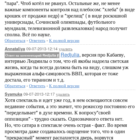
"пара". Чтоб котёл не рванул. Остальные же, не менее
важные компоненты контроля над плебосом: "хлеба" (в виде
крошек от продажи недр) и "зрелищ" ( в виде роскошной
универсиады, Сочинской олимпиады, футбольного
мундиаля, телевизионной развлекаловки) народ получит
сполна. Всё по науке.
Обратиться
-
Ответить
-
К полной версии
09-07-2013-12:14
удалить
Annataliya
Redjulia
, версия про Кабаеву,
Ответ на комментарий Redjulia
#
интервью Людмилы о том, что ей якобы надоела светская
жизнь, когда ты всегда должна быть на виду, слишком уж
выраженная альфа-самцовость ВВП, которая ее тоже
достала, его тиранизм и т.д.
Обратиться
-
Ответить
-
К полной версии
09-07-2013-12:17
удалить
Syamuka
Хотя спектакль и идет уже год, в нем освещаются совсем
недавние события, а это значит, что режиссер постоянно его
"переделывает" в духе времени. К вопросу"своей
оппозиции" - трудно сказать. Однозначного ответа нет.
Но, что сатира в спектакле очень острая - факт. Во время
просмотра даже создавалось ощущение того, что в один
"прекрасный" момент распахнется дверь, ворвутся