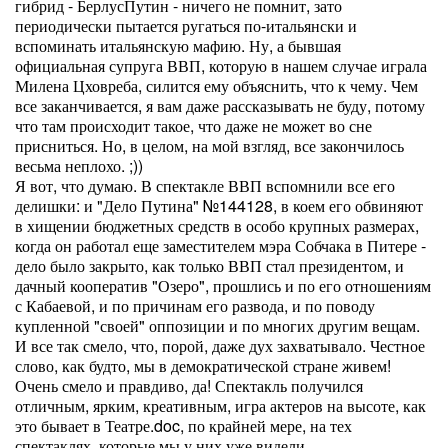
гибрид - БерлусПутин - ничего не помнит, зато
периодически пытается ругаться по-итальянски и
вспоминать итальянскую мафию. Ну, а бывшая
официальная супруга ВВП, которую в нашем случае играла
Милена Цховреба, силится ему объяснить, что к чему. Чем
все заканчивается, я вам даже рассказывать не буду, потому
что там происходит такое, что даже не может во сне
присниться. Но, в целом, на мой взгляд, все закончилось
весьма неплохо. ;))
Я вот, что думаю. В спектакле ВВП вспомнили все его
делишки: и "Дело Путина" №144128, в коем его обвиняют
в хищении бюджетных средств в особо крупных размерах,
когда он работал еще заместителем мэра Собчака в Питере -
дело было закрыто, как только ВВП стал президентом, и
дачный кооператив "Озеро", прошлись и по его отношениям
с Кабаевой, и по причинам его развода, и по поводу
купленной "своей" оппозиции и по многих другим вещам.
И все так смело, что, порой, даже дух захватывало. Честное
слово, как будто, мы в демократической стране живем!
Очень смело и правдиво, да! Спектакль получился
отличным, ярким, креативным, игра актеров на высоте, как
это бывает в Театре.doc, по крайней мере, на тех
спектаклях, которые мы у них уже видели.