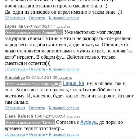
прочитала аннотацию и просто смешно стало. :)
Да, один из эпизодов он играл именно в таком виде. :))
Обратиться
-
Ответить
-
К полной версии
09-07-2013-21:17
удалить
Lapus_ka
Уже настолько мозг людям
Ответ на комментарий Annataliya
#
запудрили своим Путиным что и не разобрать - где реально
народ чего-то добиться хочет, а где показуха. Обидно, что
люди становятся марионетками в чужих играх, не поняв "за
кого" играют.. В общем фу... Действительно, только
смеяться и остается)))
Обратиться
-
Ответить
-
К полной версии
09-07-2013-21:20
удалить
Annataliya
Lapus_ka
, ну, в общем, так и
Ответ на комментарий Lapus_ka
#
есть. Хотя я все-таки надеюсь, что в Театре.doc всё по-
честному. И, конечно, будет жалко, если из закроют. Играют
там сильно.
Обратиться
-
Ответить
-
К полной версии
10-07-2013-00:34
удалить
Elena_Kalusch
Согласна с
Aydaya
, до поры до
Ответ на комментарий Таули
#
времени терпят этот театр...
Обратиться
-
Ответить
-
К полной версии