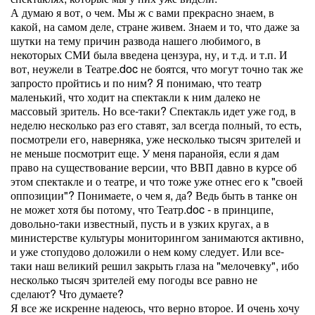
А думаю я вот, о чем. Мы ж с вами прекрасно знаем, в
какой, на самом деле, стране живем. Знаем и то, что даже за
шутки на тему причин развода нашего любимого, в
некоторых СМИ была введена цензура, ну, и т.д. и т.п. И
вот, неужели в Театре.doc не боятся, что могут точно так же
запросто пройтись и по ним? Я понимаю, что театр
маленький, что ходит на спектакли к ним далеко не
массовый зритель. Но все-таки? Спектакль идет уже год, в
неделю несколько раз его ставят, зал всегда полный, то есть,
посмотрели его, наверняка, уже несколько тысяч зрителей и
не меньше посмотрит еще. У меня паранойя, если я дам
право на существование версии, что ВВП давно в курсе об
этом спектакле и о театре, и что тоже уже отнес его к "своей
оппозиции"? Понимаете, о чем я, да? Ведь быть в танке он
не может хотя бы потому, что Театр.doc - в принципе,
довольно-таки известный, пусть и в узких кругах, а в
министерстве культуры мониторингом занимаются активно,
и уже стопудово доложили о нем кому следует. Или все-
таки наш великий решил закрыть глаза на "мелочевку", ибо
несколько тысяч зрителей ему погоды все равно не
сделают? Что думаете?
Я все же искренне надеюсь, что верно второе. И очень хочу