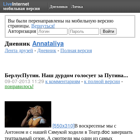
Live
Internet
Дневники
Личка
мобильная версия
Вы были перенаправлены на мобильную версию
страницы.
Вернуться!
Авторизация
Дневник
Annataliya
Лента друзей
-
Дневник
-
Полная версия
БерлусПутин. Наш дурдом голосует за Путина...
09-07-2013 11:29
к комментариям
-
к полной версии
-
понравилось!
[550x310]
В воскресенье мы с
Антоном и с нашей Сямукой ходили в Театр.doc завершать
театральный сезон. А смотрели мы один из самых