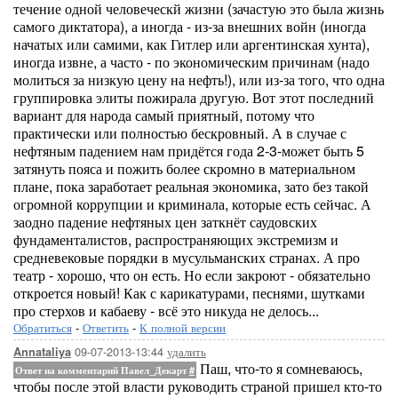
течение одной человеческй жизни (зачастую это была жизнь
самого диктатора), а иногда - из-за внешних войн (иногда
начатых или самими, как Гитлер или аргентинская хунта),
иногда извне, а часто - по экономическим причинам (надо
молиться за низкую цену на нефть!), или из-за того, что одна
группировка элиты пожирала другую. Вот этот последний
вариант для народа самый приятный, потому что
практически или полностью бескровный. А в случае с
нефтяным падением нам придётся года 2-3-может быть 5
затянуть пояса и пожить более скромно в материальном
плане, пока заработает реальная экономика, зато без такой
огромной коррупции и криминала, которые есть сейчас. А
заодно падение нефтяных цен заткнёт саудовских
фундаменталистов, распространяющих экстремизм и
средневековые порядки в мусульманских странах. А про
театр - хорошо, что он есть. Но если закроют - обязательно
откроется новый! Как с карикатурами, песнями, шутками
про стерхов и кабаеву - всё это никуда не делось...
Обратиться
-
Ответить
-
К полной версии
09-07-2013-13:44
удалить
Annataliya
Паш, что-то я сомневаюсь,
Ответ на комментарий Павел_Декарт
#
чтобы после этой власти руководить страной пришел кто-то