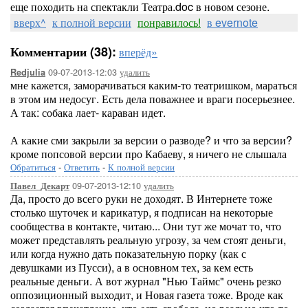
еще походить на спектакли Театра.doc в новом сезоне.
вверх^
к полной версии
понравилось!
в evernote
Комментарии (38):
вперёд»
09-07-2013-12:03
удалить
Redjulia
мне кажется, заморачиваться каким-то театришком, мараться
в этом им недосуг. Есть дела поважнее и враги посерьезнее.
А так: собака лает- караван идет.
А какие сми закрыли за версии о разводе? и что за версии?
кроме попсовой версии про Кабаеву, я ничего не слышала
Обратиться
-
Ответить
-
К полной версии
09-07-2013-12:10
удалить
Павел_Декарт
Да, просто до всего руки не доходят. В Интернете тоже
столько шуточек и карикатур, я подписан на некоторые
сообщества в контакте, читаю... Они тут же мочат то, что
может представлять реальную угрозу, за чем стоят деньги,
или когда нужно дать показательную порку (как с
девушками из Пусси), а в основном тех, за кем есть
реальные деньги. А вот журнал "Нью Таймс" очень резко
оппозиционный выходит, и Новая газета тоже. Вроде как