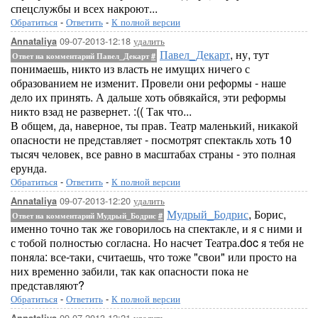
спецслужбы и всех накроют...
Обратиться
-
Ответить
-
К полной версии
09-07-2013-12:18
удалить
Annataliya
Павел_Декарт
, ну, тут
Ответ на комментарий Павел_Декарт
#
понимаешь, никто из власть не имущих ничего с
образованием не изменит. Провели они реформы - наше
дело их принять. А дальше хоть обвякайся, эти реформы
никто взад не развернет. :(( Так что...
В общем, да, наверное, ты прав. Театр маленький, никакой
опасности не представляет - посмотрят спектакль хоть 10
тысяч человек, все равно в масштабах страны - это полная
ерунда.
Обратиться
-
Ответить
-
К полной версии
09-07-2013-12:20
удалить
Annataliya
Мудрый_Бодрис
, Борис,
Ответ на комментарий Мудрый_Бодрис
#
именно точно так же говорилось на спектакле, и я с ними и
с тобой полностью согласна. Но насчет Театра.doc я тебя не
поняла: все-таки, считаешь, что тоже "свои" или просто на
них временно забили, так как опасности пока не
представляют?
Обратиться
-
Ответить
-
К полной версии
09-07-2013-12:21
удалить