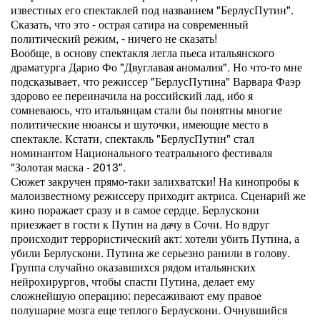
известных его спектаклей под названием "БерлусПутин".
Сказать, что это - острая сатира на современный
политический режим, - ничего не сказать!
Вообще, в основу спектакля легла пьеса итальянского
драматурга Дарио Фо "Двуглавая аномалия". Но что-то мне
подсказывает, что режиссер "БерлусПутина" Варвара Фаэр
здорово ее переиначила на российский лад, ибо я
сомневаюсь, что итальянцам стали бы понятны многие
политические нюансы и шуточки, имеющие место в
спектакле. Кстати, спектакль "БерлусПутин" стал
номинантом Национального театрального фестиваля
"Золотая маска - 2013".
Сюжет закручен прямо-таки залихватски! На кинопробы к
малоизвестному режиссеру приходит актриса. Сценарий же
кино поражает сразу и в самое сердце. Берлускони
приезжает в гости к Путин на дачу в Сочи. Но вдруг
происходит террористический акт: хотели убить Путина, а
убили Берлускони. Путина же серьезно ранили в голову.
Группа случайно оказавшихся рядом итальянских
нейрохирургов, чтобы спасти Путина, делает ему
сложнейшую операцию: пересаживают ему правое
полушарие мозга еще теплого Берлускони. Очнувшийся