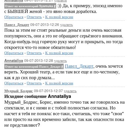
Annataliya
:)) Да, к примеру, эпизод именно
Ответ на комментарий Syamuka
#
с БЫВШЕЙ женой - это явно новая доработка.
Обратиться
-
Ответить
-
К полной версии
09-07-2013-12:26
удалить
Павел_Декарт
Пока за этим не стоят реальные деньги или очень массовая
популярность, они а это не обращают серьёзного внимания.
Когда-нибудь под горячую руку могут и прикрыть, но тогда
откроется что-то новое обязательно!
Обратиться
-
Ответить
-
К полной версии
09-07-2013-12:28
удалить
Annataliya
Павел_Декарт
, очень хочется
Ответ на комментарий Павел_Декарт
#
верить. Хороший театр, а если там все еще и по-честному,
как я до сих пор думала...
Обратиться
-
Ответить
-
К полной версии
09-07-2013-12:37
удалить
Мудрый_Бодрис
Исходное сообщение Annataliya
Мудрый_Бодрис, Борис, именно точно так же говорилось на
спектакле, и я с ними и с тобой полностью согласна. Но
насчет я тебя не поняла: все-таки, считаешь, что тоже "свои"
или просто на них временно забили, так как опасности пока
не представляют?