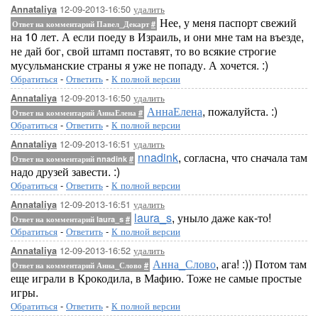
12-09-2013-16:50
удалить
Annataliya
Нее, у меня паспорт свежий
Ответ на комментарий Павел_Декарт
#
на 10 лет. А если поеду в Израиль, и они мне там на въезде,
не дай бог, свой штамп поставят, то во всякие строгие
мусульманские страны я уже не попаду. А хочется. :)
Обратиться
-
Ответить
-
К полной версии
12-09-2013-16:50
удалить
Annataliya
АннаЕлена
, пожалуйста. :)
Ответ на комментарий АннаЕлена
#
Обратиться
-
Ответить
-
К полной версии
12-09-2013-16:51
удалить
Annataliya
nnadink
, согласна, что сначала там
Ответ на комментарий nnadink
#
надо друзей завести. :)
Обратиться
-
Ответить
-
К полной версии
12-09-2013-16:51
удалить
Annataliya
laura_s
, уныло даже как-то!
Ответ на комментарий laura_s
#
Обратиться
-
Ответить
-
К полной версии
12-09-2013-16:52
удалить
Annataliya
Анна_Слово
, ага! :)) Потом там
Ответ на комментарий Анна_Слово
#
еще играли в Крокодила, в Мафию. Тоже не самые простые
игры.
Обратиться
-
Ответить
-
К полной версии