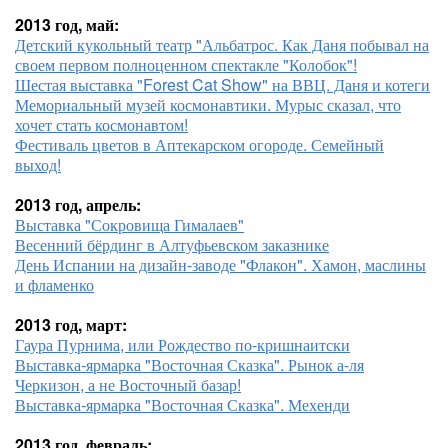
2013 год, май:
Детский кукольный театр "Альбатрос. Как Даня побывал на
своем первом полноценном спектакле "Колобок"!
Шестая выставка "Forest Cat Show" на ВВЦ. Даня и котеги
Мемориальный музей космонавтики. Мурыс сказал, что
хочет стать космонавтом!
Фестиваль цветов в Аптекарском огороде. Семейный
выход!
2013 год, апрель:
Выставка "Сокровища Гималаев"
Весенний бёрдинг в Алтуфьевском заказнике
День Испании на дизайн-заводе "Флакон". Хамон, маслины
и фламенко
2013 год, март:
Гаура Пурнима, или Рождество по-кришнаитски
Выставка-ярмарка "Восточная Сказка". Рынок а-ля
Черкизон, а не Восточный базар!
Выставка-ярмарка "Восточная Сказка". Мехенди
2013 год, февраль: