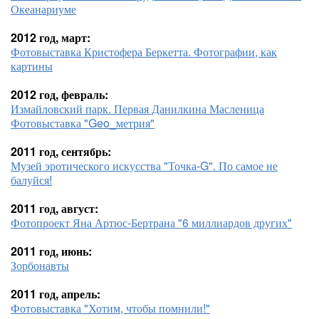
Океанариуме
2012 год, март:
Фотовыставка Кристофера Беркетта. Фотографии, как
картины
2012 год, февраль:
Измайловский парк. Первая Данилкина Масленица
Фотовыставка "Geo_метрия"
2011 год, сентябрь:
Музей эротического искусства "Точка-G". По самое не
балуйся!
2011 год, август:
Фотопроект Яна Артюс-Бертрана "6 миллиардов других"
2011 год, июнь:
Зорбонавты
2011 год, апрель:
Фотовыставка "Хотим, чтобы помнили!"