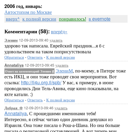
2006 год, январь:
Автостопом по Москве
вверх^
к полной версии
понравилось!
в evernote
Комментарии (58):
вперёд»
12-09-2013-09:40
удалить
Эленим
здорово так написала. Еврейский праздник...я б с
удовольствием на таком поприсутствовала
Обратиться
-
Ответить
-
К полной версии
12-09-2013-09:45
удалить
Annataliya
ЭлениМ
, по-моему, в Питере тоже
Ответ на комментарий Эленим
#
есть ИКЦ, и они тоже проводят свои мероприятия. Вот
ссылка:
http://il4u.org.il/spb/
У вас, к примеру, в июне
проводились Дни Тель-Авива, еще кино показывали, на
яхте катали. :)
Обратиться
-
Ответить
-
К полной версии
12-09-2013-09:46
удалить
Добрая_Ф
Annataliya
, С прошедшими именинами тебя!
Интересно, я сейчас читаю один дневник девушки из
Израиля. Она тоже писала о Рош-а-Шана. Но она больше
писала о религиозной составляющей. А вот теперь мои