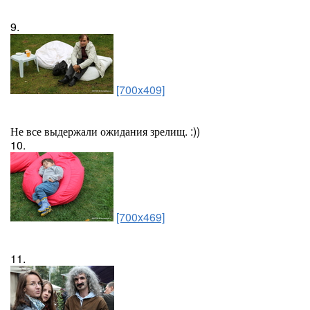
9.
[700x409]
Не все выдержали ожидания зрелищ. :))
10.
[700x469]
11.