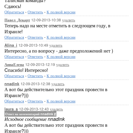
Талисман команды?
Сдаюсь!
Обратиться
-
Ответить
-
К полной версии
12-09-2013-10:38
удалить
Павел_Декарт
Теперь надо на месте отметить в следующем году, в
Израиле!
Обратиться
-
Ответить
-
К полной версии
12-09-2013-10:49
удалить
Alina_i
Интересно, а по вопросу - даже предположений нет )
Обратиться
-
Ответить
-
К полной версии
12-09-2013-12:19
удалить
АннаЕлена
Cпасибо! Интересно!
Обратиться
-
Ответить
-
К полной версии
12-09-2013-12:38
удалить
nnadink
А вот бы действительно этот праздник провести в
Израиле?)))
Обратиться
-
Ответить
-
К полной версии
12-09-2013-12:43
удалить
laura_s
Ответ на комментарий nnadink
#
Исходное сообщение nnadink
А вот бы действительно этот праздник провести в
Израиле?)))