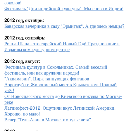
соколов!
Фестиваль "Дни индийской культуры". Мы снова в Индии!
2012 год, октябрь:
Баварская вечеринка в саду "Эрмитаж". А где здесь немцы?
2012 год, сентябрь:
Рош-а-Шана - это еврейский Новый Год! Празднование в
Израильском культурном центре
2012 год, август:
Фестиваль культур в Сокольниках. Самый веселый
фестиваль, или как дружили народы!
"Аквамарин". Цирк танцующих фонтанов
Аэротруба и Живописный мост в Крылатском. Полный
улёт!
От Новоспасского моста до Киевского вокзала по Москве-
реке
Латинофест-2012. Ощутили вкус Латинской Америки.
Хорошо, но мало!
Вечер "Тель-Авив в Москве: импульс лета"