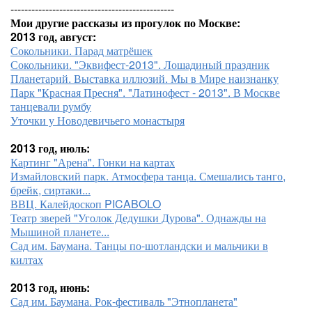
-----------------------------------------------
Мои другие рассказы из прогулок по Москве:
2013 год, август:
Сокольники. Парад матрёшек
Сокольники. "Эквифест-2013". Лошадиный праздник
Планетарий. Выставка иллюзий. Мы в Мире наизнанку
Парк "Красная Пресня". "Латинофест - 2013". В Москве
танцевали румбу
Уточки у Новодевичьего монастыря
2013 год, июль:
Картинг "Арена". Гонки на картах
Измайловский парк. Атмосфера танца. Смешались танго,
брейк, сиртаки...
ВВЦ. Калейдоскоп PICABOLO
Театр зверей "Уголок Дедушки Дурова". Однажды на
Мышиной планете...
Сад им. Баумана. Танцы по-шотландски и мальчики в
килтах
2013 год, июнь:
Сад им. Баумана. Рок-фестиваль "Этнопланета"