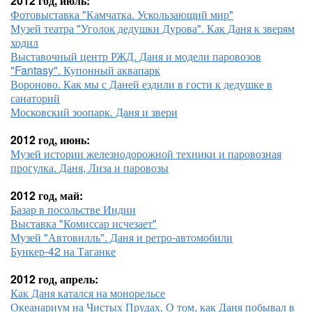
2012 год, июль:
Фотовыставка "Камчатка. Ускользающий мир"
Музей театра "Уголок дедушки Дурова". Как Даня к зверям
ходил
Выставочный центр РЖД. Даня и модели паровозов
"Fantasy". Купонный аквапарк
Вороново. Как мы с Даней ездили в гости к дедушке в
санаторий
Московский зоопарк. Даня и звери
2012 год, июнь:
Музей истории железнодорожной техники и паровозная
прогулка. Даня, Лиза и паровозы
2012 год, май:
Базар в посольстве Индии
Выставка "Комиссар исчезает"
Музей "Автовилль". Даня и ретро-автомобили
Бункер-42 на Таганке
2012 год, апрель:
Как Даня катался на монорельсе
Океанариум на Чистых Прудах. О том, как Даня побывал в