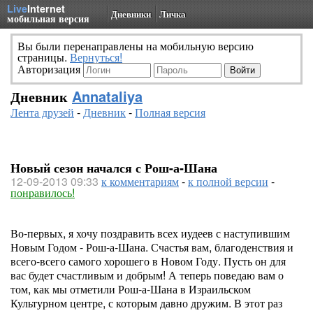
Live
Internet
Дневники
Личка
мобильная версия
Вы были перенаправлены на мобильную версию
страницы.
Вернуться!
Авторизация
Дневник
Annataliya
Лента друзей
-
Дневник
-
Полная версия
Новый сезон начался с Рош-а-Шана
12-09-2013 09:33
к комментариям
-
к полной версии
-
понравилось!
Во-первых, я хочу поздравить всех иудеев с наступившим
Новым Годом - Рош-а-Шана. Счастья вам, благоденствия и
всего-всего самого хорошего в Новом Году. Пусть он для
вас будет счастливым и добрым! А теперь поведаю вам о
том, как мы отметили Рош-а-Шана в Израильском
Культурном центре, с которым давно дружим. В этот раз