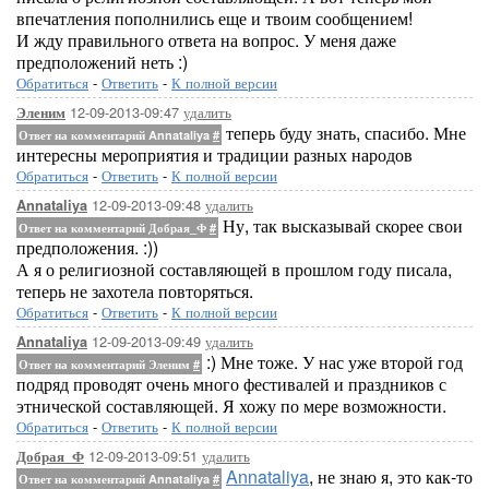
впечатления пополнились еще и твоим сообщением!
И жду правильного ответа на вопрос. У меня даже
предположений неть :)
Обратиться
-
Ответить
-
К полной версии
12-09-2013-09:47
удалить
Эленим
теперь буду знать, спасибо. Мне
Ответ на комментарий Annataliya
#
интересны мероприятия и традиции разных народов
Обратиться
-
Ответить
-
К полной версии
12-09-2013-09:48
удалить
Annataliya
Ну, так высказывай скорее свои
Ответ на комментарий Добрая_Ф
#
предположения. :))
А я о религиозной составляющей в прошлом году писала,
теперь не захотела повторяться.
Обратиться
-
Ответить
-
К полной версии
12-09-2013-09:49
удалить
Annataliya
:) Мне тоже. У нас уже второй год
Ответ на комментарий Эленим
#
подряд проводят очень много фестивалей и праздников с
этнической составляющей. Я хожу по мере возможности.
Обратиться
-
Ответить
-
К полной версии
12-09-2013-09:51
удалить
Добрая_Ф
Annataliya
, не знаю я, это как-то
Ответ на комментарий Annataliya
#