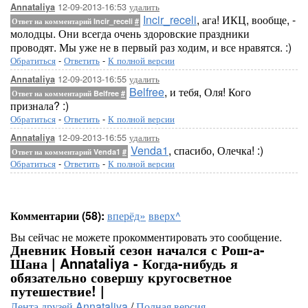
12-09-2013-16:53
удалить
Annataliya
Incir_receli
, ага! ИКЦ, вообще, -
Ответ на комментарий Incir_receli
#
молодцы. Они всегда очень здоровские праздники
проводят. Мы уже не в первый раз ходим, и все нравятся. :)
Обратиться
-
Ответить
-
К полной версии
12-09-2013-16:55
удалить
Annataliya
Belfree
, и тебя, Оля! Кого
Ответ на комментарий Belfree
#
признала? :)
Обратиться
-
Ответить
-
К полной версии
12-09-2013-16:55
удалить
Annataliya
Venda1
, спасибо, Олечка! :)
Ответ на комментарий Venda1
#
Обратиться
-
Ответить
-
К полной версии
Комментарии (58):
вперёд»
вверх^
Вы сейчас не можете прокомментировать это сообщение.
Дневник Новый сезон начался с Рош-а-
Шана | Annataliya - Когда-нибудь я
обязательно совершу кругосветное
путешествие! |
Лента друзей Annataliya
/
Полная версия