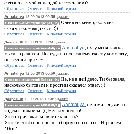
связано с самой командой (ее составом)?
Обратиться
-
Ответить
-
К полной версии
12-09-2013-09:55
удалить
Annataliya
Очень косвенно, больше с
Ответ на комментарий Добрая_Ф
#
самими болельщиками. :))
Обратиться
-
Ответить
-
К полной версии
12-09-2013-09:58
удалить
Добрая_Ф
Annataliya
, ну, у меня только
Ответ на комментарий Annataliya
#
мысль о религии. Но, судя по последнему твоему комменту,
она тут ни при чем...
Обратиться
-
Ответить
-
К полной версии
12-09-2013-09:59
удалить
Annataliya
Не, не в ней дело. Ты бы знала,
Ответ на комментарий Добрая_Ф
#
насколько бытовым и простым оказался ответ. :))
Обратиться
-
Ответить
-
К полной версии
12-09-2013-10:38
удалить
Добрая_Ф
Annataliya
, не томи... я уже и в
Ответ на комментарий Annataliya
#
яндексе полазила :((( Нет там ничего!
Хотят кричалки на иврите кричать?
Хотели, чтобы он попал в сборную и сыграл с Израилем
10го?