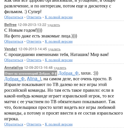
развлечение, и по интересам, потом еще и дискотеку с
фильмом. :) Супер!
Обратиться
-
Ответить
-
К полной версии
12-09-2013-13:22
удалить
Belfree
С Новым годом!))))
На фото даже есть знакомые лица.))))
Обратиться
-
Ответить
-
К полной версии
12-09-2013-14:45
удалить
Venda1
С прошедшими именинами тебя, Наташик! Мир вам!
Обратиться
-
Ответить
-
К полной версии
12-09-2013-16:48
удалить
Annataliya
Добрая_Ф
, хихи. :)))
Ответ на комментарий Добрая_Ф
#
Добрая_Ф
,
Alina_i
, на самом деле, все очень просто. В
Израиле показывают по ТВ далеко не все игры этой
российской команды. Но там есть такое правило: если в
какой-нибудь команде играет израильский игрок, то все
матчи с ее участием по ТВ обязательно показывают. Так
что, болельщики просто хотят видеть все игры любимой
команды, а потому и просят ввести в ее состав израильского
игрока.
Обратиться
-
Ответить
-
К полной версии