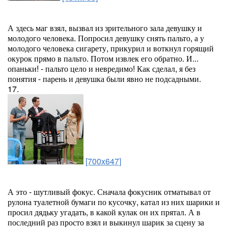
А здесь маг взял, вызвал из зрительного зала девушку и
молодого человека. Попросил девушку снять пальто, а у
молодого человека сигарету, прикурил и воткнул горящий
окурок прямо в пальто. Потом извлек его обратно. И...
опаньки! - пальто цело и невредимо! Как сделал, я без
понятия - парень и девушка были явно не подсадными.
17.
[700x647]
А это - шутливый фокус. Сначала фокусник отматывал от
рулона туалетной бумаги по кусочку, катал из них шарики и
просил дядьку угадать, в какой кулак он их прятал. А в
последний раз просто взял и выкинул шарик за сцену за