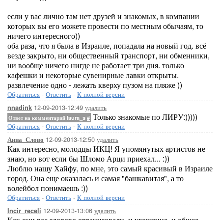
если у вас лично там нет друзей и знакомых, в компании
которых вы его можете провести по местным обычаям, то
ничего интересного))
оба раза, что я была в Израиле, попадала на новый год. всё
везде закрыто, ни общественный транспорт, ни обменники,
ни вообще ничего нигде не работает три дня. только
кафешки и некоторые сувенирные лавки открыты.
развлечение одно - лежать кверху пузом на пляже ))
Обратиться
-
Ответить
-
К полной версии
12-09-2013-12:49
удалить
nnadink
Только знакомые по ЛИРУ:)))))
Ответ на комментарий laura_s
#
Обратиться
-
Ответить
-
К полной версии
12-09-2013-12:50
удалить
Анна_Слово
Как интересно, молодцы ИКЦ! Я упомянутых артистов не
знаю, но вот если бы Шломо Арци приехал... :))
Люблю нашу Хайфу, по мне, это самый красивый в Израиле
город. Она еще оказалась и самая "башкавитая", а то
волейбол понимаешь :))
Обратиться
-
Ответить
-
К полной версии
12-09-2013-13:06
удалить
Incir_receli
Как они все здорово организовали, и угощение, и общее