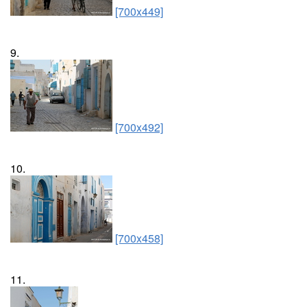
[700x449]
9.
[700x492]
10.
[700x458]
11.