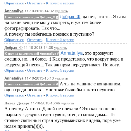
Обратиться
-
Ответить
-
К полной версии
11-10-2013-14:32
удалить
Annataliya
Добрая_Ф
, да нет, что ты. Я сама
Ответ на комментарий Добрая_Ф
#
на такие вещи не могу смотреть, и уж тем более
фотографировать. Так что...
А почему ты избегаешь поездок в пустыню?
Обратиться
-
Ответить
-
К полной версии
11-10-2013-14:38
удалить
Добрая_Ф
Annataliya
, это прозвучит
Ответ на комментарий Annataliya
#
смешно, но... я боюсь :) Как представлю, что вокруг жара и
вездесущий песок... Так аж прям передергивает. Не могу.
Обратиться
-
Ответить
-
К полной версии
11-10-2013-15:10
удалить
Annataliya
А ты на машине с кондишном,
Ответ на комментарий Добрая_Ф
#
одна среди песков... мне тоже было бы как-то неуютно.
Обратиться
-
Ответить
-
К полной версии
11-10-2013-16:46
удалить
Павел_Декарт
А почему Антон с Даней не поехали? Это как-то не по
шариату - девушка едет гулять, отец с сыном дома... Ты
столько святынь и стран мусульманских видела, пора уже
ислам принять)))))).