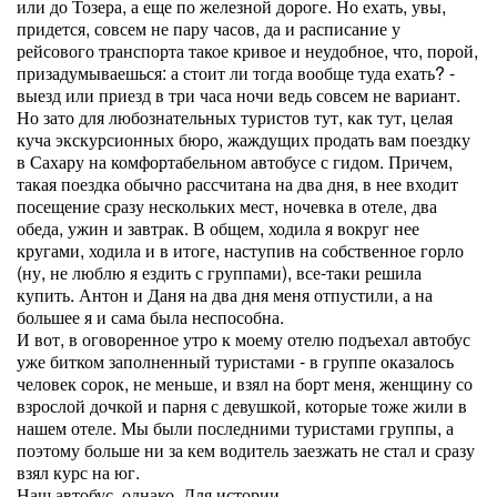
или до Тозера, а еще по железной дороге. Но ехать, увы,
придется, совсем не пару часов, да и расписание у
рейсового транспорта такое кривое и неудобное, что, порой,
призадумываешься: а стоит ли тогда вообще туда ехать? -
выезд или приезд в три часа ночи ведь совсем не вариант.
Но зато для любознательных туристов тут, как тут, целая
куча экскурсионных бюро, жаждущих продать вам поездку
в Сахару на комфортабельном автобусе с гидом. Причем,
такая поездка обычно рассчитана на два дня, в нее входит
посещение сразу нескольких мест, ночевка в отеле, два
обеда, ужин и завтрак. В общем, ходила я вокруг нее
кругами, ходила и в итоге, наступив на собственное горло
(ну, не люблю я ездить с группами), все-таки решила
купить. Антон и Даня на два дня меня отпустили, а на
большее я и сама была неспособна.
И вот, в оговоренное утро к моему отелю подъехал автобус
уже битком заполненный туристами - в группе оказалось
человек сорок, не меньше, и взял на борт меня, женщину со
взрослой дочкой и парня с девушкой, которые тоже жили в
нашем отеле. Мы были последними туристами группы, а
поэтому больше ни за кем водитель заезжать не стал и сразу
взял курс на юг.
Наш автобус, однако. Для истории.