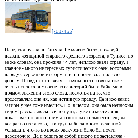
[700x465]
Нашу гидшу звали Татьяна. Ее можно было, пожалуй,
назвать женщиной старшего среднего возраста, в Тунисе, по
ее же словам, она прожила 14 лет, неплохо знала страну, а
главное - много интересных туристических баек, которыми
наряду с серьезной информацией и потчевала нас всю
дорогу. Правда, фантазия у Татьяны была развита тоже
очень неплохо, и многие из ее историй были байками в
прямом значении этого слова, несмотря на то, что
представляла она их, как истинную правду. Да и кое-какие
загибы у нее тоже имелись. Но, в целом, она была неплохим
гидом: рассказывала все по пути, а уже на месте лишь
показывала те достопримы, о которых только что вещала -
все равно из-за того, что группа была многочисленной,
услышать что-то во время экскурсии было бы почти
невозможно. Да и ходить за собой никого не заставляла -