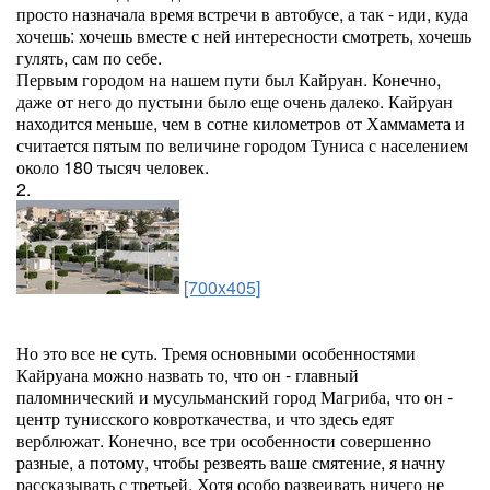
просто назначала время встречи в автобусе, а так - иди, куда
хочешь: хочешь вместе с ней интересности смотреть, хочешь
гулять, сам по себе.
Первым городом на нашем пути был Кайруан. Конечно,
даже от него до пустыни было еще очень далеко. Кайруан
находится меньше, чем в сотне километров от Хаммамета и
считается пятым по величине городом Туниса с населением
около 180 тысяч человек.
2.
[700x405]
Но это все не суть. Тремя основными особенностями
Кайруана можно назвать то, что он - главный
паломнический и мусульманский город Магриба, что он -
центр тунисского ковроткачества, и что здесь едят
верблюжат. Конечно, все три особенности совершенно
разные, а потому, чтобы резвеять ваше смятение, я начну
рассказывать с третьей. Хотя особо развеивать ничего не