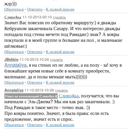
жду)))
Обратиться
-
Ответить
-
К полной версии
11-10-2013-00:10
удалить
Сливо4ка
Значит Вас повезли по обратному маршруту:) я дважды
Кейруаном заканчивала Сахару. И что интересно дважды
попадала под стены мечети под Рамадан:) знак? А ковры
покупали и в моей группе и большие на пол , и маленькие
шёлковые:)
Обратиться
-
Ответить
-
К полной версии
11-10-2013-10:24
удалить
JBekkie
Annataliya
, я на стенах их не люблю, а на полу - за! хочу в
ближайшее время новые себе в комнату приобрести,
маленькие. да и полы меньше мыть))))))))
Обратиться
-
Ответить
-
К полной версии
11-10-2013-10:29
удалить
Annataliya
Сливо4ка
, получается, что вы
Ответ на комментарий Сливо4ка
#
начинали с Эль-Джема? Мы им как раз заканчивали. :)
Под Рамадан в такое место - точно знак. :))
Про ковры понятно. Значит, я была права: если есть
предложение, значит есть и спрос.
Обратиться
-
Ответить
-
К полной версии