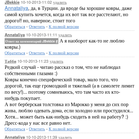
10-10-2013-11:02
удалить
JBekkie
Annataliya
, да, в Турции. да вроде бы хорошие ковры, даже
самой купить хочется, когда их вот так все расстелают, но
дорого!! но, наверное, стоит того
Обратиться
-
Ответить
-
К полной версии
10-10-2013-11:11
удалить
Annataliya
А я наоборот как-то не люблю
Ответ на комментарий JBekkie
#
ковры.)
Обратиться
-
Ответить
-
К полной версии
10-10-2013-11:23
удалить
Табби
Редкий случай - читаю рассказ о том, что не наблюдал
собственными глазами :)
Ковры конечно специфический товар, мало того, что
дорогой, так еще громоздкий и тяжелый (а в самолете лимит
по весу!)... поэтому сомневаюсь, что там часто их кто-
нибудь покупает.
А вот берберская толстовка из Марокко у меня до сих пор
жива, люблю одевать дома, если холодно или простудился...
Хотя... может быть как-нибудь сходить в ней на работу? :)
Дресс-кода у нас все равно нет.
Обратиться
-
Ответить
-
К полной версии
10-10-2013-11:39
удалить
Annataliya