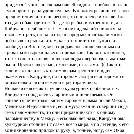
придется. Тунис, по словам нашей гидши, - вообще, в плане
кулинарии страна удивительная. В каждом регионе тут свои
предпочтения, и что не регион, то они хлеще и хлеще. Где-
то едят собак, где-то жаб, где-то рыбьи внутренности, а в
Кайруане - верблюжат. Сама я не видела, ибо не могу на
такое смотреть, но на въезде в город мы проезжали мимо
небольшого рынка, и там, как это принято в Тунисе и
вообще, на Востоке, мясо продавалось подвешенным на
крюки за козырьки навесов прилавков. Так вот, кто видел,
тот сказал, что головы и шеи молодых верблюдов там тоже
были. Прямо с шерстью, с языками, с глазами. :(( Так что,
если вы относитесь к таким вещам трепетно и вдруг
окажетесь в Кайруане, по сторонам смотрите осторожно и
внимательно читайте меню в ресторанчиках.
Но давайте все-таки лучше о культурных особенностях.
Кайруан - город очень старинный и почитаемый. Он
считается четвертым святым городом ислама после Мекки,
Медины и Иерусалима и, если мусульманин совершит сюда
семь паломничеств, то они приравниваются к одному
паломничеству в Мекку. Несколько лет назад Кайруан был
культурной столицей Ислама всего мира, а по легенде, к его
возникновению приложил руку, а, точнее, ногу, сам Окба