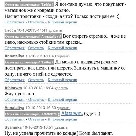
Я все-таки думаю, что покупают -
Ответ на комментарий Табби
#
магазинов же с коврами полно.
Насчет толстовки - сходи, а что? Только постирай ее. :)
Обратиться
-
Ответить
-
К полной версии
10-10-2013-11:41
удалить
Табби
Вот стирать стремно... я же не
Ответ на комментарий Annataliya
#
знаю, насколько стойкие там краски...
Обратиться
-
Ответить
-
К полной версии
10-10-2013-11:43
удалить
Annataliya
Да можно в щадящем режиме
Ответ на комментарий Табби
#
постирать, как шелк или шерсть. Запихнуть в машинку ее
одну, ничего с ней не сделается.
Обратиться
-
Ответить
-
К полной версии
10-10-2013-16:04
удалить
Afatarwm
Жду пустыню.
Обратиться
-
Ответить
-
К полной версии
10-10-2013-16:30
удалить
Annataliya
Afatarwm
, будет. :)
Ответ на комментарий Afatarwm
#
Обратиться
-
Ответить
-
К полной версии
10-10-2013-16:51
удалить
Syamuka
Ну, не успела прочитать до конца(( Комп был занят.