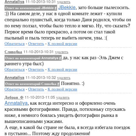
11-10-2013-10:31
удалить
Annataliya
JBekkie
, зато больше пылесосить.
Ответ на комментарий JBekkie
#
:)) На самом деле, у нас в одной комнате лежит - купили
специально пушистый, когда только Даня родился, чтобы он
по нему ползал, чтобы было тепло и мягко. Ну, что сказать?
Первое время было прекрасно, а потом он стал такой
пыльный и пыль теперь не выбить ничем, увы. :(
Обратиться
-
Ответить
-
К полной версии
11-10-2013-10:31
удалить
Сливо4ка
да, у нас как раз -Эль Джем с
Ответ на комментарий Annataliya
#
раннего утра был:)
Обратиться
-
Ответить
-
К полной версии
11-10-2013-10:32
удалить
Annataliya
Понятно. :)
Ответ на комментарий Сливо4ка
#
Обратиться
-
Ответить
-
К полной версии
11-10-2013-11:05
удалить
Добрая_Ф
Annataliya
, как всегда интересно и оформлено очень
красивыми фотографиями. Правда, потихоньку спускаясь
ниже, я немного боялась увидеть фотографии рынка в
вышеописанными ужасами.
А еще, в какой бы стране не была, я всегда избегала поездок
в пустыню... Поэтому жду продолжения!