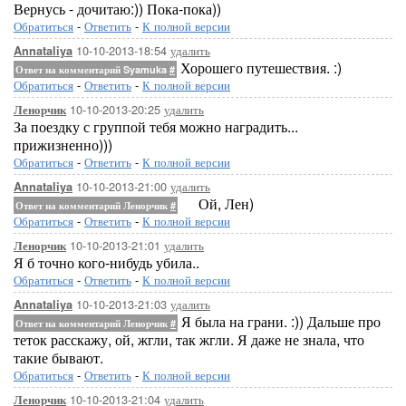
Вернусь - дочитаю:)) Пока-пока))
Обратиться
-
Ответить
-
К полной версии
10-10-2013-18:54
удалить
Annataliya
Хорошего путешествия. :)
Ответ на комментарий Syamuka
#
Обратиться
-
Ответить
-
К полной версии
10-10-2013-20:25
удалить
Ленорчик
За поездку с группой тебя можно наградить...
прижизненно)))
Обратиться
-
Ответить
-
К полной версии
10-10-2013-21:00
удалить
Annataliya
Ой, Лен)
Ответ на комментарий Ленорчик
#
Обратиться
-
Ответить
-
К полной версии
10-10-2013-21:01
удалить
Ленорчик
Я б точно кого-нибудь убила..
Обратиться
-
Ответить
-
К полной версии
10-10-2013-21:03
удалить
Annataliya
Я была на грани. :)) Дальше про
Ответ на комментарий Ленорчик
#
теток расскажу, ой, жгли, так жгли. Я даже не знала, что
такие бывают.
Обратиться
-
Ответить
-
К полной версии
10-10-2013-21:04
удалить
Ленорчик