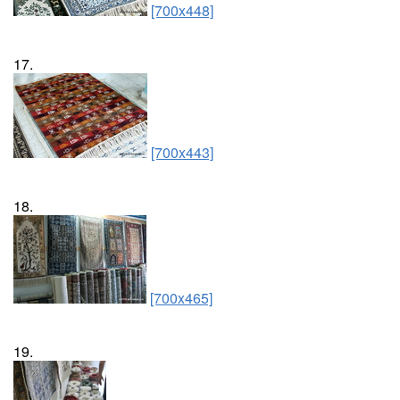
[700x448]
17.
[700x443]
18.
[700x465]
19.