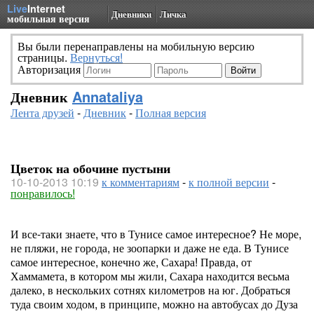
Live
Internet
Дневники
Личка
мобильная версия
Вы были перенаправлены на мобильную версию
страницы.
Вернуться!
Авторизация
Дневник
Annataliya
Лента друзей
-
Дневник
-
Полная версия
Цветок на обочине пустыни
10-10-2013 10:19
к комментариям
-
к полной версии
-
понравилось!
И все-таки знаете, что в Тунисе самое интересное? Не море,
не пляжи, не города, не зоопарки и даже не еда. В Тунисе
самое интересное, конечно же, Сахара! Правда, от
Хаммамета, в котором мы жили, Сахара находится весьма
далеко, в нескольких сотнях километров на юг. Добраться
туда своим ходом, в принципе, можно на автобусах до Дуза