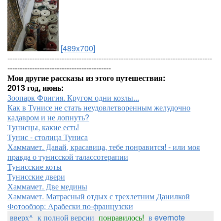
[489x700]
-----------------------------------------------------------------------------------
------------------------------------------
Мои другие рассказы из этого путешествия:
2013 год, июнь:
Зоопарк Фригия. Кругом одни козлы...
Как в Тунисе не стать неудовлетворенным желудочно
кадавром и не лопнуть?
Тунисцы, какие есть!
Тунис - столица Туниса
Хаммамет. Давай, красавица, тебе понравится! - или моя
правда о тунисской талассотерапии
Тунисские коты
Тунисские двери
Хаммамет. Две медины
Хаммамет. Матрасный отдых с трехлетним Данилкой
Фотообзор: Арабески по-французски
вверх^
к полной версии
понравилось!
в evernote