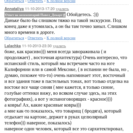
Обратиться
-
Ответить
-
К полной версии
11-10-2013-17:20
удалить
Annataliya
Обойдетесь. :)))
Ответ на комментарий Павел_Декарт
#
Даньке было бы слишком тяжко на такой экскурсии. Под
конец даже я утомилась, а он бы там точно заныл. Слишком
много времени в дороге.
Обратиться
-
Ответить
-
К полной версии
11-10-2013-23:30
удалить
Lalachka
боже, как красиво))) меня всегда завораживала ( и
продолжает) , восточная архитектура) Очень интересно, что
испанский стиль, который мы встречаем часто на юге
Калифорнии или в самой Мексике, ( в испании не была, но ,
думаю, похожее что-то) очень напоминает этот, восточный
и все здания тоже в пастельных тонах, вот только отделка на
востоке все чаще синяя ( мне кажется, я только синие,
голубые оттенки вижу, во всяком случае здесь, на этих
фотографиях), а вот у испаноговорящих - красное))))
а ковры! Ах, какие красивые ковры)))
а мне как-то показалось, что товарищ ( бродяга), который
отдыхает на картоне, держит в руках целюлярный
телефон))) наверное, показалось)
наверное один человек, который все это сархитектировал,