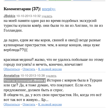
Комментарии (37):
вперёд»
10-10-2013-10:32
удалить
JBekkie
на моей памяти один раз во время подобных экскурсий
туристы купили ковёр. они были то ли из Англии, то ли из
Голландии.
да ладно, едим же мы коров, свиней и овец)) везде разные
кулинарные пристрастия. чем, в конце концов, овца хуже
верблюда??(((
красивая медина!! жалко, что не удалось побольше по этому
городу погулять! и мечеть, конечно, впечатляет
Обратиться
-
Ответить
-
К полной версии
10-10-2013-10:38
удалить
Annataliya
История с ковром была в Турции
Ответ на комментарий JBekkie
#
или где? Да, я тоже думаю, что покупают. Если есть
предложение, должен быть и спрос.
В общем-то, да, у всех свои пристрастия. Но, когда это всё
вот так вот в живую... Бр...
Обратиться
-
Ответить
-
К полной версии