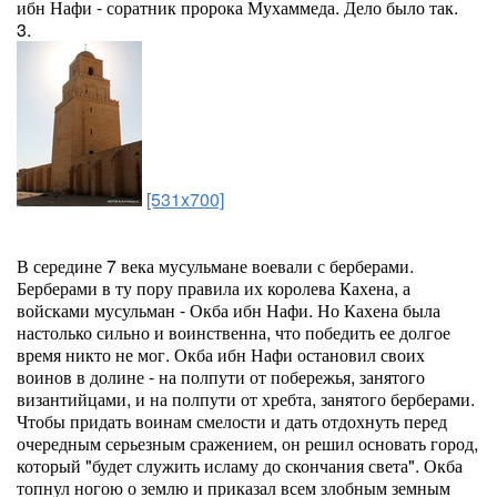
ибн Нафи - соратник пророка Мухаммеда. Дело было так.
3.
[531x700]
В середине 7 века мусульмане воевали с берберами.
Берберами в ту пору правила их королева Кахена, а
войсками мусульман - Окба ибн Нафи. Но Кахена была
настолько сильно и воинственна, что победить ее долгое
время никто не мог. Окба ибн Нафи остановил своих
воинов в долине - на полпути от побережья, занятого
византийцами, и на полпути от хребта, занятого берберами.
Чтобы придать воинам смелости и дать отдохнуть перед
очередным серьезным сражением, он решил основать город,
который "будет служить исламу до скончания света". Окба
топнул ногою о землю и приказал всем злобным земным