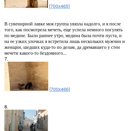
[700x465]
В сувенирной лавке моя группа увязла надолго, и я после
того, как посмотрела мечеть, еще успела немного погулять
по медине. Было раннее утро, медина была почти пуста, и
на ее узких улочках я встретила лишь нескольких мужчин и
женщин, шедших куда-то по делам, да дремавшего у стен
мечети какого-то бездомного...
7.
[700x466]
8.