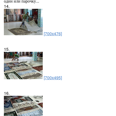
один или парочку...
14.
[700x476]
15.
[700x495]
16.