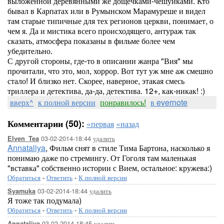
выложенной деревянными же дощечками-чешуйками. Кто
бывал в Карпатах или в Румынском Марамуреше и видел
там старые типичные для тех регионов церкви, понимает, о
чем я. Да и мистика всего происходящего, антураж так
сказать, атмосфера показаны в фильме более чем
убедительно.
С другой стороны, где-то в описании жанра "Вия" мы
прочитали, что это, мол, хоррор. Вот тут уж мне аж смешно
стало! И близко нет. Скорее, наверное, этакая смесь
триллера и детектива, да-да, детектива. 12+, как-никак! :)
вверх^
к полной версии
понравилось!
в evernote
Комментарии (50):
«первая
«назад
03-02-2014-18:44
удалить
Elven_Tea
Annataliya
, Фильм снят в стиле Тима Бартона, насколько я
понимаю даже по стремингу. От Гоголя там маленькая
"вставка" собственно истории с Вием, остальное: кружева:)
Обратиться
-
Ответить
-
К полной версии
03-02-2014-18:44
удалить
Syamuka
Я тоже так подумала)
Обратиться
-
Ответить
-
К полной версии
03-02-2014-18:45
удалить
Annataliya