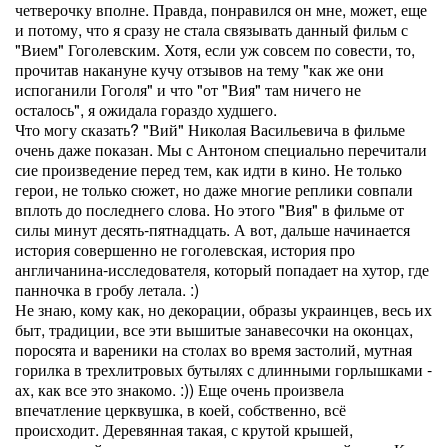
четверочку вполне. Правда, понравился он мне, может, еще
и потому, что я сразу не стала связывать данный фильм с
"Вием" Гоголевским. Хотя, если уж совсем по совести, то,
прочитав накануне кучу отзывов на тему "как же они
испоганили Гоголя" и что "от "Вия" там ничего не
осталось", я ожидала гораздо худшего.
Что могу сказать? "Вий" Николая Васильевича в фильме
очень даже показан. Мы с Антоном специально перечитали
сие произведение перед тем, как идти в кино. Не только
герои, не только сюжет, но даже многие реплики совпали
вплоть до последнего слова. Но этого "Вия" в фильме от
силы минут десять-пятнадцать. А вот, дальше начинается
история совершенно не гоголевская, история про
англичанина-исследователя, который попадает на хутор, где
панночка в гробу летала. :)
Не знаю, кому как, но декорации, образы украинцев, весь их
быт, традиции, все эти вышитые занавесочки на оконцах,
поросята и вареники на столах во время застолий, мутная
горилка в трехлитровых бутылях с длинными горлышками -
ах, как все это знакомо. :)) Еще очень произвела
впечатление церквушка, в коей, собственно, всё
происходит. Деревянная такая, с крутой крышей,