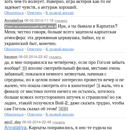
хоть чем-то волнует. Наверно, игра актеров как-то не
задевает чувств, а антураж хороший.
Обратиться
-
Ответить
-
К полной версии
06-02-2014-11:19
удалить
Annataliya
Ира, а ты бывала в Карпатах?
Ответ на комментарий april_day
#
Меня, честно говоря, больше всего зацепила карпатская
атмосфера: эта деревянная церквушка, байки, ну и
украинский быт, конечно.
Обратиться
-
Ответить
-
К полной версии
06-02-2014-22:42
удалить
ksuson
да, и мне понравился на четвёрочку, если про Гоголя забыть
вообще! :))) вполне смотрибельный фильм, местами очень
забавный; показался немного затянутым, начиная с
середины, но в целом помог интересно провести вечер и не
жалею, что пошла смотреть его в кинотеатре! :)) жаль, что к
финалу от мистики почти ничего не осталось, хотелось
больше всяких потусторонних штучек и страшилок! но уж
ладно, этакий получился Вий-2, даже сказать трудно, чтобы
сам Гоголь сказал об этом! :))))))
Обратиться
-
Ответить
-
К полной версии
06-02-2014-22:48
удалить
april_day
Annataliya
, Карпаты понравились, в инс-те ездила на