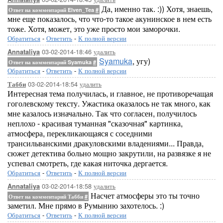
Да, именно так. :)) Хотя, знаешь,
Ответ на комментарий Elven_Tea
#
мне еще показалось, что что-то такое акунинское в нем есть
тоже. Хотя, может, это уже просто мои заморочки.
Обратиться
-
Ответить
-
К полной версии
03-02-2014-18:46
удалить
Annataliya
Syamuka
, угу)
Ответ на комментарий Syamuka
#
Обратиться
-
Ответить
-
К полной версии
03-02-2014-18:54
удалить
Табби
Интересная тема получилась, и главное, не противоречащая
гоголевскому тексту. Ужастика оказалось не так много, как
мне казалось изначально. Так что согласен, получилось
неплохо - красивая туманная "сказочная" картинка,
атмосфера, перекликающаяся с соседними
трансильванскими дракуловскими владениями... Правда,
сюжет детектива больно мощно закрутили, на развязке я не
успевал смотреть, где какая ниточка дергается.
Обратиться
-
Ответить
-
К полной версии
03-02-2014-18:58
удалить
Annataliya
Насчет атмосферы это ты точно
Ответ на комментарий Табби
#
заметил. Мне прямо в Румынию захотелось. :)
Обратиться
-
Ответить
-
К полной версии