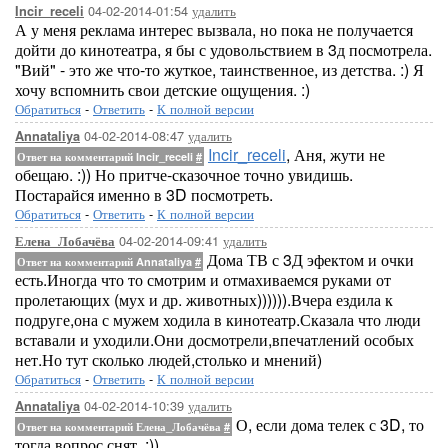
04-02-2014-01:54
удалить
Incir_receli
А у меня реклама интерес вызвала, но пока не получается
дойти до кинотеатра, я бы с удовольствием в 3д посмотрела.
"Вий" - это же что-то жуткое, таинственное, из детства. :) Я
хочу вспомнить свои детские ощущения. :)
Обратиться
-
Ответить
-
К полной версии
04-02-2014-08:47
удалить
Annataliya
Incir_receli
, Аня, жути не
Ответ на комментарий Incir_receli
#
обещаю. :)) Но притче-сказочное точно увидишь.
Постарайся именно в 3D посмотреть.
Обратиться
-
Ответить
-
К полной версии
04-02-2014-09:41
удалить
Елена_Лобачёва
Дома ТВ с 3Д эфектом и очки
Ответ на комментарий Annataliya
#
есть.Иногда что то смотрим и отмахиваемся руками от
пролетающих (мух и др. животных)))))).Вчера ездила к
подруге,она с мужем ходила в кинотеатр.Сказала что люди
вставали и уходили.Они досмотрели,впечатлений особых
нет.Но тут сколько людей,столько и мнений)
Обратиться
-
Ответить
-
К полной версии
04-02-2014-10:39
удалить
Annataliya
О, если дома телек с 3D, то
Ответ на комментарий Елена_Лобачёва
#
тогда вопрос снят. :))