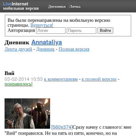
Live
Internet
Дневники
Личка
мобильная версия
Вы были перенаправлены на мобильную версию
страницы.
Вернуться!
Авторизация
Дневник
Annataliya
Лента друзей
-
Дневник
-
Полная версия
Вий
03-02-2014 10:53
к комментариям
-
к полной версии
-
понравилось!
[560x374]
Сразу начну с главного: мне
"Вий" понравился. Не на пять из пяти, конечно, но на