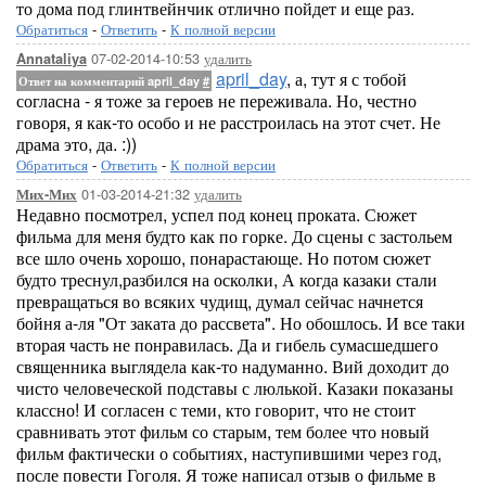
то дома под глинтвейнчик отлично пойдет и еще раз.
Обратиться
-
Ответить
-
К полной версии
07-02-2014-10:53
удалить
Annataliya
april_day
, а, тут я с тобой
Ответ на комментарий april_day
#
согласна - я тоже за героев не переживала. Но, честно
говоря, я как-то особо и не расстроилась на этот счет. Не
драма это, да. :))
Обратиться
-
Ответить
-
К полной версии
01-03-2014-21:32
удалить
Мих-Мих
Недавно посмотрел, успел под конец проката. Сюжет
фильма для меня будто как по горке. До сцены с застольем
все шло очень хорошо, понарастающе. Но потом сюжет
будто треснул,разбился на осколки, А когда казаки стали
превращаться во всяких чудищ, думал сейчас начнется
бойня а-ля "От заката до рассвета". Но обошлось. И все таки
вторая часть не понравилась. Да и гибель сумасшедшего
священника выглядела как-то надуманно. Вий доходит до
чисто человеческой подставы с люлькой. Казаки показаны
классно! И согласен с теми, кто говорит, что не стоит
сравнивать этот фильм со старым, тем более что новый
фильм фактически о событиях, наступившими через год,
после повести Гоголя. Я тоже написал отзыв о фильме в