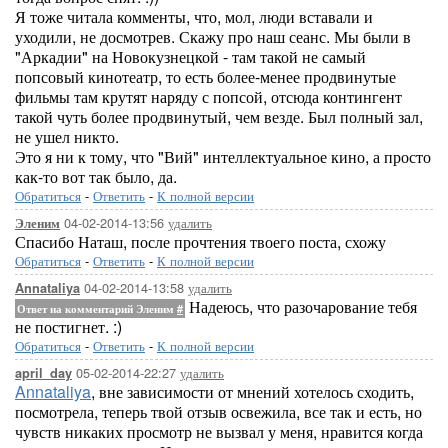
Я тоже читала комменты, что, мол, люди вставали и
уходили, не досмотрев. Скажу про наш сеанс. Мы были в
"Аркадии" на Новокузнецкой - там такой не самый
попсовый кинотеатр, то есть более-менее продвинутые
фильмы там крутят наряду с попсой, отсюда контингент
такой чуть более продвинутый, чем везде. Был полный зал,
не ушел никто.
Это я ни к тому, что "Вий" интеллектуальное кино, а просто
как-то вот так было, да.
Обратиться
-
Ответить
-
К полной версии
04-02-2014-13:56
удалить
Эленим
Спасибо Наташ, после прочтения твоего поста, схожу
Обратиться
-
Ответить
-
К полной версии
04-02-2014-13:58
удалить
Annataliya
Надеюсь, что разочарование тебя
Ответ на комментарий Эленим
#
не постигнет. :)
Обратиться
-
Ответить
-
К полной версии
05-02-2014-22:27
удалить
april_day
Annataliya
, вне зависимости от мнений хотелось сходить,
посмотрела, теперь твой отзыв освежила, все так и есть, но
чувств никаких просмотр не вызвал у меня, нравится когда