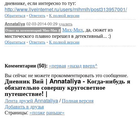
дневнике, если интересно то тут:
http://www.liveinternet.ru/users/mihmih/post313957001/
Обратиться
-
Ответить
-
К полной версии
02-03-2014-00:29
удалить
Annataliya
Мих-Мих
, да, сюжет из
Ответ на комментарий Мих-Мих
#
мистического плавно перешел в детективный... :)
Обратиться
-
Ответить
-
К полной версии
Комментарии (50):
«первая
«назад
вверх^
Вы сейчас не можете прокомментировать это сообщение.
Дневник Вий | Annataliya - Когда-нибудь я
обязательно совершу кругосветное
путешествие! |
Лента друзей Annataliya
/
Полная версия
Добавить в друзья
Страницы:
«позже
раньше»