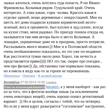
лыжах кататься, очень хотелось туда попасть. Р-он Ивано-
Франковска, Колымыя рядом. Гуцульский край. Очень
интересно. А елки какие, горы -холмы. Красота какая в
отделке зданий, вещи деревянные с инкрустацией. Мне на
шесть лет дома подарили кувшин керамический желто-
зеленый, весь в орнаменте, был куплен в худ.салоне, всегда
на кухне стоял, меня радовал. По приезду поняла откуда он,
оказывается там имя автора было и место Колымыя. А
лошадки, украшенные даже не в праздник, просто потрясли.
Рассказывать много можно;)) Мне и в Полтавской области
очень необыкновенно показалось, но это уже по-недавнее.
Как расстелется туман около реки Хорол, так нечисть и
представляется прямо))))) НО это так, скорее про поездки ,
чем про фильм:)) Да, обстановка там нормально показана,
но я имела в виду как-то за героев не переживаешь.
Обратиться
-
Ответить
-
К полной версии
07-02-2014-10:52
удалить
Annataliya
ksuson
, а у меня наоборот - как раз
Ответ на комментарий ksuson
#
из-за того, что я фентези вообще никак (за исключением
очень некоторых вещей), очень хорошо пошел детективный
вариант. :)) Но в целом, согласна с тобой, что на четверку.
Но если у меня вдруг разыграется "гоголевское" настроение,