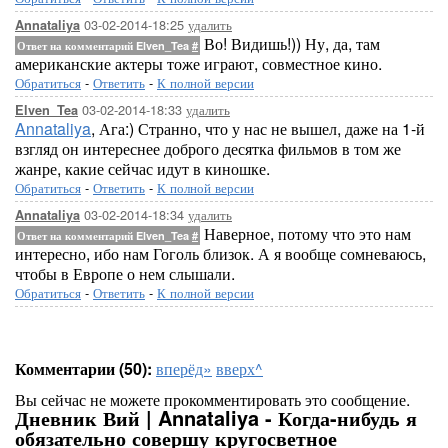
03-02-2014-18:25
удалить
Annataliya
Во! Видишь!)) Ну, да, там
Ответ на комментарий Elven_Tea
#
американские актеры тоже играют, совместное кино.
Обратиться
-
Ответить
-
К полной версии
03-02-2014-18:33
удалить
Elven_Tea
Annataliya
, Ага:) Странно, что у нас не вышел, даже на 1-й
взгляд он интереснее доброго десятка фильмов в том же
жанре, какие сейчас идут в киношке.
Обратиться
-
Ответить
-
К полной версии
03-02-2014-18:34
удалить
Annataliya
Наверное, потому что это нам
Ответ на комментарий Elven_Tea
#
интересно, ибо нам Гоголь близок. А я вообще сомневаюсь,
чтобы в Европе о нем слышали.
Обратиться
-
Ответить
-
К полной версии
Комментарии (50):
вперёд»
вверх^
Вы сейчас не можете прокомментировать это сообщение.
Дневник Вий | Annataliya - Когда-нибудь я
обязательно совершу кругосветное