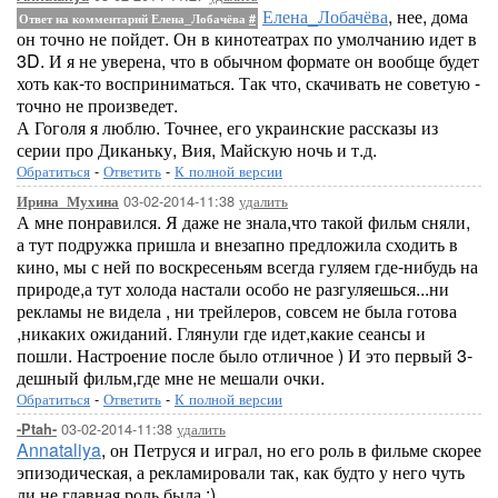
Елена_Лобачёва
, нее, дома
Ответ на комментарий Елена_Лобачёва
#
он точно не пойдет. Он в кинотеатрах по умолчанию идет в
3D. И я не уверена, что в обычном формате он вообще будет
хоть как-то восприниматься. Так что, скачивать не советую -
точно не произведет.
А Гоголя я люблю. Точнее, его украинские рассказы из
серии про Диканьку, Вия, Майскую ночь и т.д.
Обратиться
-
Ответить
-
К полной версии
03-02-2014-11:38
удалить
Ирина_Мухина
А мне понравился. Я даже не знала,что такой фильм сняли,
а тут подружка пришла и внезапно предложила сходить в
кино, мы с ней по воскресеньям всегда гуляем где-нибудь на
природе,а тут холода настали особо не разгуляешься...ни
рекламы не видела , ни трейлеров, совсем не была готова
,никаких ожиданий. Глянули где идет,какие сеансы и
пошли. Настроение после было отличное ) И это первый 3-
дешный фильм,где мне не мешали очки.
Обратиться
-
Ответить
-
К полной версии
03-02-2014-11:38
удалить
-Ptah-
Annataliya
, он Петруся и играл, но его роль в фильме скорее
эпизодическая, а рекламировали так, как будто у него чуть
ли не главная роль была :)