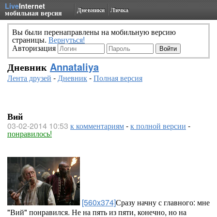
Live
Internet
Дневники
Личка
мобильная версия
Вы были перенаправлены на мобильную версию
страницы.
Вернуться!
Авторизация
Дневник
Annataliya
Лента друзей
-
Дневник
-
Полная версия
Вий
03-02-2014 10:53
к комментариям
-
к полной версии
-
понравилось!
[560x374]
Сразу начну с главного: мне
"Вий" понравился. Не на пять из пяти, конечно, но на