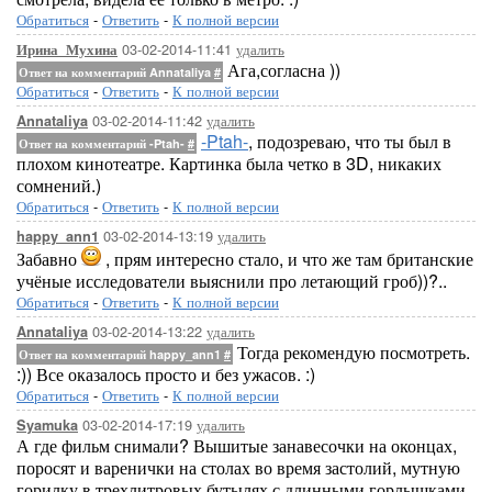
Обратиться
-
Ответить
-
К полной версии
03-02-2014-11:41
удалить
Ирина_Мухина
Ага,согласна ))
Ответ на комментарий Annataliya
#
Обратиться
-
Ответить
-
К полной версии
03-02-2014-11:42
удалить
Annataliya
-Ptah-
, подозреваю, что ты был в
Ответ на комментарий -Ptah-
#
плохом кинотеатре. Картинка была четко в 3D, никаких
сомнений.)
Обратиться
-
Ответить
-
К полной версии
03-02-2014-13:19
удалить
happy_ann1
Забавно
, прям интересно стало, и что же там британские
учёные исследователи выяснили про летающий гроб))?..
Обратиться
-
Ответить
-
К полной версии
03-02-2014-13:22
удалить
Annataliya
Тогда рекомендую посмотреть.
Ответ на комментарий happy_ann1
#
:)) Все оказалось просто и без ужасов. :)
Обратиться
-
Ответить
-
К полной версии
03-02-2014-17:19
удалить
Syamuka
А где фильм снимали? Вышитые занавесочки на оконцах,
поросят и варенички на столах во время застолий, мутную
горилку в трехлитровых бутылях с длинными горлышками