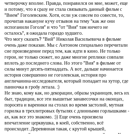
четверочку вполне. Правда, понравился он мне, может, еще
и потому, что я сразу не стала связывать данный фильм с
"Вием" Гоголевским. Хотя, если уж совсем по совести, то,
прочитав накануне кучу отзывов на тему "как же они
испоганили Гоголя" и что "от "Вия" там ничего не
осталось", я ожидала гораздо худшего.
Что могу сказать? "Вий" Николая Васильевича в фильме
очень даже показан. Мы с Антоном специально перечитали
сие произведение перед тем, как идти в кино. Не только
герои, не только сюжет, но даже многие реплики совпали
вплоть до последнего слова. Но этого "Вия" в фильме от
силы минут десять-пятнадцать. А вот, дальше начинается
история совершенно не гоголевская, история про
англичанина-исследователя, который попадает на хутор, где
панночка в гробу летала. :)
Не знаю, кому как, но декорации, образы украинцев, весь их
быт, традиции, все эти вышитые занавесочки на оконцах,
поросята и вареники на столах во время застолий, мутная
горилка в трехлитровых бутылях с длинными горлышками -
ах, как все это знакомо. :)) Еще очень произвела
впечатление церквушка, в коей, собственно, всё
происходит. Деревянная такая, с крутой крышей,