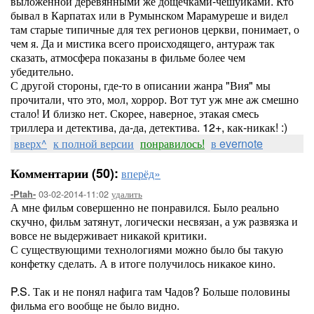
выложенной деревянными же дощечками-чешуйками. Кто
бывал в Карпатах или в Румынском Марамуреше и видел
там старые типичные для тех регионов церкви, понимает, о
чем я. Да и мистика всего происходящего, антураж так
сказать, атмосфера показаны в фильме более чем
убедительно.
С другой стороны, где-то в описании жанра "Вия" мы
прочитали, что это, мол, хоррор. Вот тут уж мне аж смешно
стало! И близко нет. Скорее, наверное, этакая смесь
триллера и детектива, да-да, детектива. 12+, как-никак! :)
вверх^
к полной версии
понравилось!
в evernote
Комментарии (50):
вперёд»
03-02-2014-11:02
удалить
-Ptah-
А мне фильм совершенно не понравился. Было реально
скучно, фильм затянут, логически несвязан, а уж развязка и
вовсе не выдерживает никакой критики.
С существующими технологиями можно было бы такую
конфетку сделать. А в итоге получилось никакое кино.
P.S. Так и не понял нафига там Чадов? Больше половины
фильма его вообще не было видно.