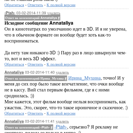
Обратиться
-
Ответить
-
К полной версии
03-02-2014-11:39
удалить
-Ptah-
Ответ на комментарий Annataliya
#
Исходное сообщение Annataliya
Он в кинотеатрах по умолчанию идет в 3D. И я не уверена,
что в обычном формате он вообще будет хоть как-то
восприниматься.
Да нету там никакого 3D :) Пару раз в лицо швырнули чем-
то, вот и весь 3D эффект.
Обратиться
-
Ответить
-
К полной версии
03-02-2014-11:40
удалить
Annataliya
Ирина_Мухина
, точно! И у
Ответ на комментарий Ирина_Мухина
#
меня до сих пор было такое впечатление, что очки вообще
не в кассу. Вий стал первым фильмом, где я с ними
сроднилась. :))
Мне кажется, этот фильм вообще нельзя воспринимать, как
ужастик. Это, скорее, что-то такое ироничное и сказочное. :)
Обратиться
-
Ответить
-
К полной версии
03-02-2014-11:41
удалить
Annataliya
-Ptah-
, серьезно? Я рекламу не
Ответ на комментарий -Ptah-
#
смотрела, видела ее только в метро. :)