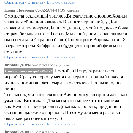
Обратиться
-
Ответить
-
К полной версии
03-02-2014-11:05
удалить
Елена_Лобачёва
Смотрела рекламный триллер.Впечатление спорное.Ходила
знакомая ей не понравилось.В кинотеатр не пойду.Дома
скачаем и посмотрим.Давным ,давно, у моей подружке была
старая ,большая книга Гоголя.Мы с ней днем ,занавешивали
окна и читали.Страшно было))Посмотрите Воровка книг.Я
вчера смотрела Бойфренд из будущего-хороший фильм со
смыслом.
Обратиться
-
Ответить
-
К полной версии
03-02-2014-11:23
удалить
Annataliya
Постой, а Петруся разве не он
Ответ на комментарий -Ptah-
#
играл? Сразу говорю, у меня с актерами - полный швах, я
их не запоминаю, хоть умри, кто есть кто. Но имхо, одно
лицо.
Ты знаешь, я и гоголевского Вия не могу воспринимать, как
ужастик. Вот никак. Для меня это скорее что-то такое же,
как Вечера на хуторе близ Диканьки. То есть, предания и
сказания, далекие от правды. Поэтому для меня развязка
была как раз очень в тему. :)
Обратиться
-
Ответить
-
К полной версии
03-02-2014-11:27
удалить
Annataliya