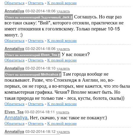
Обратиться
-
Ответить
-
К полной версии
03-02-2014-18:06
удалить
Annataliya
Соглашусь. Но еще раз
Ответ на комментарий Задумчивый_Jack
#
все-таки скажу: "Вий", которого отсняли, практически не
имеет отношения к гоголевскому. Только первые 10-15
минут. :)
Обратиться
-
Ответить
-
К полной версии
03-02-2014-18:06
удалить
Annataliya
У вас пошел?
Ответ на комментарий Elven_Tea
#
Обратиться
-
Ответить
-
К полной версии
03-02-2014-18:10
удалить
Annataliya
Там города вообще не
Ответ на комментарий Mnihcahca
#
показывают. Разве, что Стонхендж в Англии, но, во-
первых, он не город, а во-вторых, мне кажется, что это была
компьютерная графика. Чехия? Вполне может быть. Но
такая природа не только там - леса, кусты, болота, скалы))
Обратиться
-
Ответить
-
К полной версии
03-02-2014-18:11
удалить
Elven_Tea
Annataliya
, Нет, скачаю, у нас такое не покажут:)
Обратиться
-
Ответить
-
К полной версии
03-02-2014-18:12
удалить
Annataliya