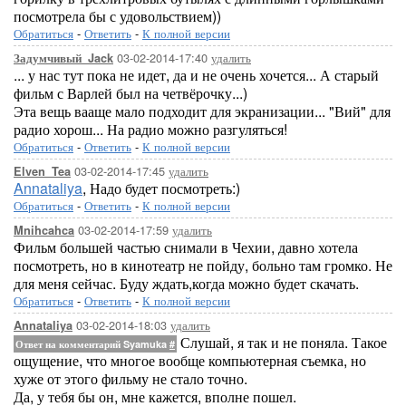
посмотрела бы с удовольствием))
Обратиться
-
Ответить
-
К полной версии
03-02-2014-17:40
удалить
Задумчивый_Jack
... у нас тут пока не идет, да и не очень хочется... А старый
фильм с Варлей был на четвёрочку...)
Эта вещь вааще мало подходит для экранизации... "Вий" для
радио хорош... На радио можно разгуляться!
Обратиться
-
Ответить
-
К полной версии
03-02-2014-17:45
удалить
Elven_Tea
Annataliya
, Надо будет посмотреть:)
Обратиться
-
Ответить
-
К полной версии
03-02-2014-17:59
удалить
Mnihcahca
Фильм большей частью снимали в Чехии, давно хотела
посмотреть, но в кинотеатр не пойду, больно там громко. Не
для меня сейчас. Буду ждать,когда можно будет скачать.
Обратиться
-
Ответить
-
К полной версии
03-02-2014-18:03
удалить
Annataliya
Слушай, я так и не поняла. Такое
Ответ на комментарий Syamuka
#
ощущение, что многое вообще компьютерная съемка, но
хуже от этого фильму не стало точно.
Да, у тебя бы он, мне кажется, вполне пошел.