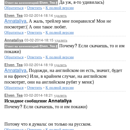
Да уж, я-то удивилась)
Ответ на комментарий Elven_Tea
#
Обратиться
-
Ответить
-
К полной версии
03-02-2014-18:14
удалить
Elven_Tea
Annataliya
, А жаль, трейлер мне понравился! Мои не
посмотрят:( А они такое любят.
Обратиться
-
Ответить
-
К полной версии
03-02-2014-18:15
удалить
Annataliya
Почему? Если скачаешь, то и им
Ответ на комментарий Elven_Tea
#
покажи)
Обратиться
-
Ответить
-
К полной версии
03-02-2014-18:19
удалить
Elven_Tea
Annataliya
, Подожди, на английском он есть, значит, будет
и на френч:) Или, в крайнем случае, на английском
посмотрят, они на английском рубят у меня:)
Обратиться
-
Ответить
-
К полной версии
03-02-2014-18:21
удалить
Elven_Tea
Исходное сообщение Annataliya
Почему? Если скачаешь, то и им покажи)
Потому что я думала: он только на русском.
Обратиться
-
Ответить
-
К полной версии