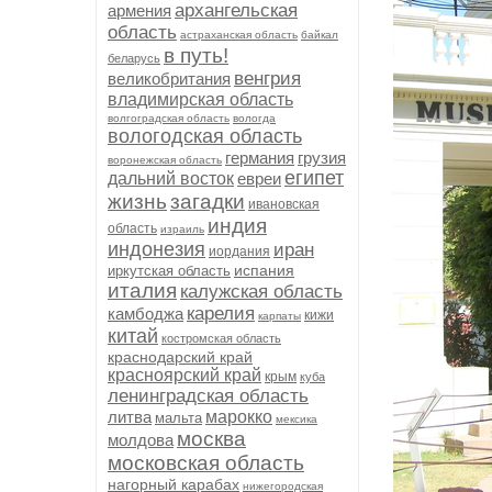
архангельская
армения
область
астраханская область
байкал
в путь!
беларусь
венгрия
великобритания
владимирская область
волгоградская область
вологда
вологодская область
германия
грузия
воронежская область
египет
дальний восток
евреи
жизнь
загадки
ивановская
индия
область
израиль
индонезия
иран
иордания
испания
иркутская область
италия
калужская область
карелия
камбоджа
кижи
карпаты
китай
костромская область
краснодарский край
красноярский край
крым
куба
ленинградская область
литва
марокко
мальта
мексика
москва
молдова
московская область
нагорный карабах
нижегородская