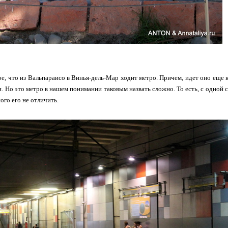
е, что из Вальпараисо в Винья-дель-Мар ходит метро. Причем, идет оно еще к
и. Но это метро в нашем понимании таковым назвать сложно. То есть, с одной с
ого его не отличить.