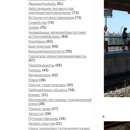
Дворцы/усадьбы
(81)
Действующие прозводства/
предприятия/учреждения
(73)
Встречи путешественников
(73)
Семейство
(70)
Хобби
(70)
Аномальные явления/фантастика/
астрономия/космос
(64)
Кладбища
(62)
Бьюти/релакс
(60)
Визы/загранпаспорта
(55)
Городское ориентирование/квесты
(47)
Пещеры/шахты
(45)
Анонсы
(43)
Медицинское
(42)
Юмор
(38)
Рабоче-туристическое
(35)
Заброшенные объекты
(34)
Климат
(31)
Московские рестораны традиционной
кухни
(28)
Горные лыжи
(27)
Автостоп
(26)
4.
Путешественники
(26)
Делюсь опытом
(21)
Наши лекции/выступления/интервью