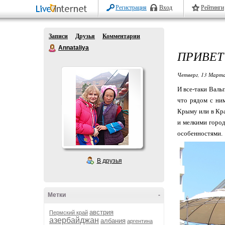
Регистрация
Вход
Рейтинги
Записи
Друзья
Комментарии
Annataliya
ПРИВЕТ
Четверг, 13 Марта
И все-таки Валь
что рядом с ним
Крыму или в Кра
и мелкими город
особенностями.
В друзья
Метки
-
австрия
Пермский край
азербайджан
албания
аргентина