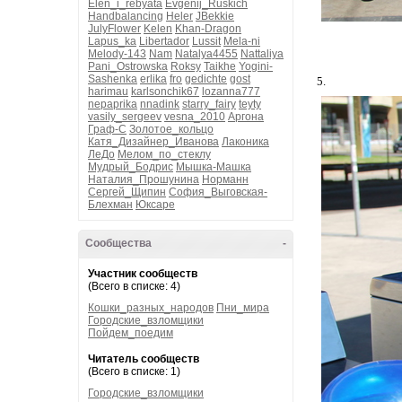
Elen_i_rebyata
Evgenij_Ruskich
Handbalancing
Heler
JBekkie
JulyFlower
Kelen
Khan-Dragon
Lapus_ka
Libertador
Lussit
Mela-ni
Melody-143
Nam
Natalya4455
Nattaliya
Pani_Ostrowska
Roksy
Taikhe
Yogini-
Sashenka
erlika
fro
gedichte
gost
5.
harimau
karlsonchik67
lozanna777
nepaprika
nnadink
starry_fairy
teyty
vasily_sergeev
vesna_2010
Аргона
Граф-С
Золотое_кольцо
Катя_Дизайнер_Иванова
Лаконика
ЛеДо
Мелом_по_стеклу
Мудрый_Бодрис
Мышка-Машка
Наталия_Прошунина
Норманн
Сергей_Щипин
София_Выговская-
Блехман
Юксаре
Сообщества
-
Участник сообществ
(Всего в списке: 4)
Кошки_разных_народов
Пни_мира
Городские_взломщики
Пойдем_поедим
Читатель сообществ
(Всего в списке: 1)
Городские_взломщики