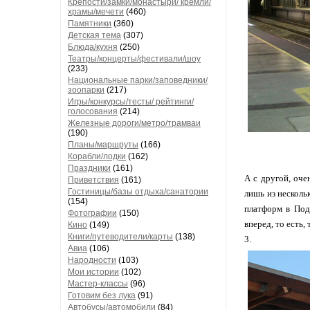
Крепости/замки/монастыри/ кремли/
храмы/мечети
(460)
Памятники
(360)
Детская тема
(307)
Блюда/кухня
(250)
Театры/концерты/фестивали/шоу
(233)
Национальные парки/заповедники/
зоопарки
(217)
Игры/конкурсы/тесты/ рейтинги/
голосования
(214)
Железные дороги/метро/трамваи
(190)
Планы/маршруты
(166)
Корабли/лодки
(162)
Праздники
(161)
А с другой, оче
Приветствия
(161)
Гостиницы/базы отдыха/санатории
лишь из несколь
(154)
платформ в Под
Фотографии
(150)
вперед, то есть,
Кино
(149)
Книги/путеводители/карты
(138)
3.
Авиа
(106)
Народности
(103)
Мои истории
(102)
Мастер-классы
(96)
Готовим без лука
(91)
Автобусы/автомобили
(84)