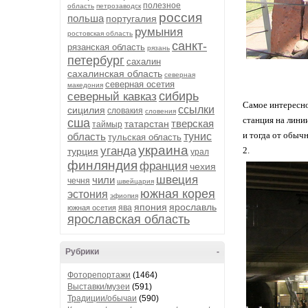
полезное
область
петрозаводск
россия
польша
португалия
румыния
ростовская область
санкт-
рязанская область
рязань
петербург
сахалин
сахалинская область
северная
северная осетия
македония
сибирь
северный кавказ
Самое интересно
ссылки
сицилия
словакия
словения
станция на лини
сша
тверская
татарстан
таймыр
и тогда от обычн
область
тунис
тульская область
украина
уганда
2.
турция
урал
финляндия
франция
чехия
швеция
чили
чечня
швейцария
южная корея
эстония
эфиопия
япония
ярославль
ява
южная осетия
ярославская область
Рубрики
-
Фоторепортажи
(1464)
Выставки/музеи
(591)
Традиции/обычаи
(590)