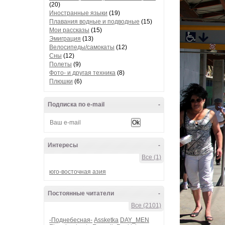
(20)
Иностранные языки
(19)
Плавания водные и подводные
(15)
Мои рассказы
(15)
Эмиграция
(13)
Велосипеды/самокаты
(12)
Сны
(12)
Полеты
(9)
Фото- и другая техника
(8)
Плюшки
(6)
Подписка по e-mail
-
Интересы
-
Все (1)
юго-восточная азия
Постоянные читатели
-
Все (2101)
-Поднебесная-
Assketka
DAY_MEN