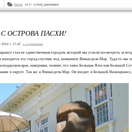
Авось
из (+ сутки) дневников
 С ОСТРОВА ПАСХИ!
 2014 г. 11:42
+ в цитатник
параисо стал не единственным городом, который мы успели посмотреть за втор
 находится его город-спутник под названием Винья-дель-Мар. Туда-то мы и 
снодарском крае, наверняка, помнят, что такое Большая Ялта или Большой Со
ками в округе. Так же и Винья-дель-Мар. Он входит в Большой Вальпараисо,