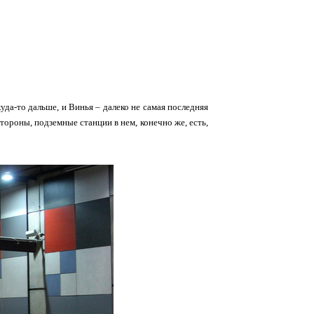
уда-то дальше, и Винья – далеко не самая последняя
тороны, подземные станции в нем, конечно же, есть,