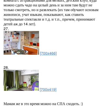
комната с аттракционами для мелких, детский клуб, куда
можно сдать чадо на целый день и за ним там будут не
только смотреть, но и развлекать (их там обучают основам
живописи, учат языкам, показывают, как ставить
театральные спектакли и т.д. и т.п., причем, принимают
детей аж до 14 лет).
27.
[700x466]
28.
[700x419]
Мамам же в это время можно на СПА сходить. :)