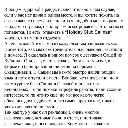
В общем, здорово! Правда, исключительно в том случае,
если у вас нет шила в одном месте, и вы хотите пожить на
озере какое-то время, а не носиться, подобно мне, по разным
городам и странам, с восторгом осматривая все, что на глаза
попадется. То есть, отдыхать в "Holiday Club Saimaa"
хорошо, но именно отдыхать.
А теперь давайте я вам расскажу, чем там занимались мы.
После того, как мы осмотрели отель, нас, наконец, заселили
в номера. Я оказалась в одном номере с девушкой Сашей из
Кубинки. Она, разумеется, тоже работала в туризме, в
фирме по бронированию билетов на паромы в
Скандинавии. С Сашей мы как-то быстро нашли общий
язык и потом тусили вместе. Вообще, что интересно, но в
этом туре не было "лишних" людей или каких-то
непонятных. То ли похожий профиль работы, то ли схожие
интересы, то ли что-то еще, но мы все как-то легко
общались друг с другом, и что самое прекрасное, никто
меня совершенно не бесил.
Так как тур у нас был рекламный, очень многие
развлекаловки, которые были в отеле, и не только
развлекаловки, в него входили. Кормили нас тоже по