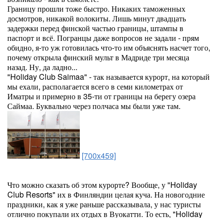
Границу прошли тоже быстро. Никаких таможенных
досмотров, никакой волокиты. Лишь минут двадцать
задержки перед финской частью границы, штампы в
паспорт и всё. Погранцы даже вопросов не задали - прям
обидно, я-то уж готовилась что-то им объяснять насчет того,
почему открыла финский мульт в Мадриде три месяца
назад. Ну, да ладно...
"Holiday Club Saimaa" - так называется курорт, на который
мы ехали, располагается всего в семи километрах от
Иматры и примерно в 35-ти от границы на берегу озера
Саймаа. Буквально через полчаса мы были уже там.
[700x459]
Что можно сказать об этом курорте? Вообще, у "Holiday
Club Resorts" их в Финляндии целая куча. На новогодние
праздники, как я уже раньше рассказывала, у нас туристы
отлично покупали их отдых в Вуокатти. То есть, "Holiday