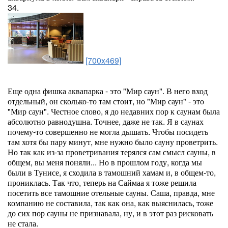
34.
[700x469]
Еще одна фишка аквапарка - это "Мир саун". В него вход
отдельный, он сколько-то там стоит, но "Мир саун" - это
"Мир саун". Честное слово, я до недавних пор к саунам была
абсолютно равнодушна. Точнее, даже не так. Я в саунах
почему-то совершенно не могла дышать. Чтобы посидеть
там хотя бы пару минут, мне нужно было сауну проветрить.
Но так как из-за проветривания терялся сам смысл сауны, в
общем, вы меня поняли... Но в прошлом году, когда мы
были в Тунисе, я сходила в тамошний хамам и, в общем-то,
прониклась. Так что, теперь на Саймаа я тоже решила
посетить все тамошние отельные сауны. Саша, правда, мне
компанию не составила, так как она, как выяснилась, тоже
до сих пор сауны не признавала, ну, и в этот раз рисковать
не стала.