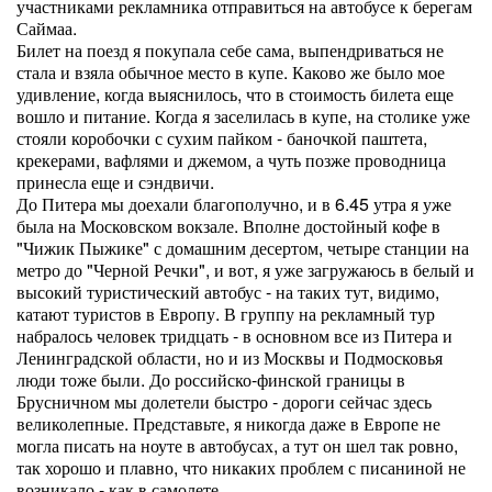
участниками рекламника отправиться на автобусе к берегам
Саймаа.
Билет на поезд я покупала себе сама, выпендриваться не
стала и взяла обычное место в купе. Каково же было мое
удивление, когда выяснилось, что в стоимость билета еще
вошло и питание. Когда я заселилась в купе, на столике уже
стояли коробочки с сухим пайком - баночкой паштета,
крекерами, вафлями и джемом, а чуть позже проводница
принесла еще и сэндвичи.
До Питера мы доехали благополучно, и в 6.45 утра я уже
была на Московском вокзале. Вполне достойный кофе в
"Чижик Пыжике" с домашним десертом, четыре станции на
метро до "Черной Речки", и вот, я уже загружаюсь в белый и
высокий туристический автобус - на таких тут, видимо,
катают туристов в Европу. В группу на рекламный тур
набралось человек тридцать - в основном все из Питера и
Ленинградской области, но и из Москвы и Подмосковья
люди тоже были. До российско-финской границы в
Брусничном мы долетели быстро - дороги сейчас здесь
великолепные. Представьте, я никогда даже в Европе не
могла писать на ноуте в автобусах, а тут он шел так ровно,
так хорошо и плавно, что никаких проблем с писаниной не
возникало - как в самолете.