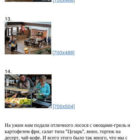
13.
[700x488]
14.
[700x504]
На ужин нам подали отличного лосося с овощами-гриль и
картофелем фри, салат типа "Цезарь", вино, тортик на
десерт, чай-кофе. И всего этого было так много, что мы с