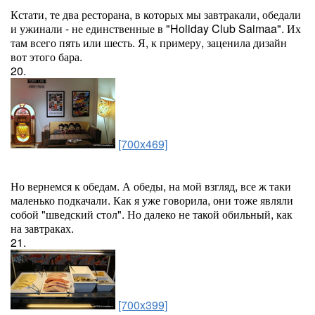
Кстати, те два ресторана, в которых мы завтракали, обедали
и ужинали - не единственные в "Holiday Club Saimaa". Их
там всего пять или шесть. Я, к примеру, заценила дизайн
вот этого бара.
20.
[700x469]
Но вернемся к обедам. А обеды, на мой взгляд, все ж таки
маленько подкачали. Как я уже говорила, они тоже являли
собой "шведский стол". Но далеко не такой обильный, как
на завтраках.
21.
[700x399]