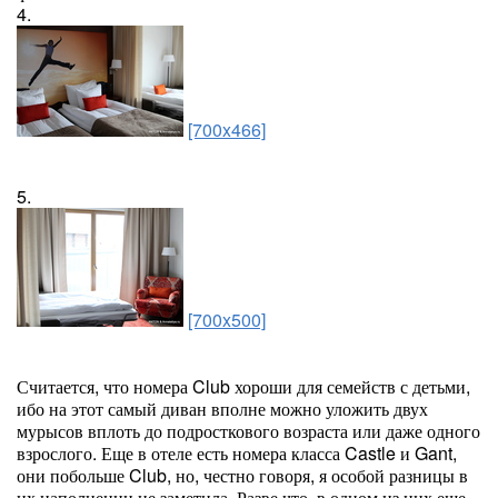
4.
[700x466]
5.
[700x500]
Считается, что номера Club хороши для семейств с детьми,
ибо на этот самый диван вполне можно уложить двух
мурысов вплоть до подросткового возраста или даже одного
взрослого. Еще в отеле есть номера класса Castle и Gant,
они побольше Club, но, честно говоря, я особой разницы в
их наполнении не заметила. Разве что, в одном из них еще