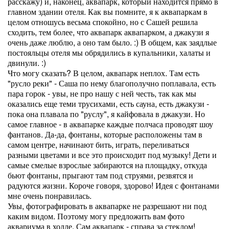
расскажу) и, наконец, аквапарк, который находится прямо в
главном здании отеля. Как вы помните, я к аквапаркам в
целом отношусь весьма спокойно, но с Сашей решила
сходить, тем более, что аквапарк аквапарком, а джакузи я
очень даже люблю, а оно там было. :) В общем, как заядлые
постояльцы отеля мы обрядились в купальники, халаты и
двинули. :)
Что могу сказать? В целом, аквапарк неплох. Там есть
"русло реки" - Саша по нему благополучно поплавала, есть
пара горок - увы, не про нашу с ней честь, так как мы
оказались еще теми трусихами, есть сауна, есть джакузи -
пока она плавала по "руслу", я кайфовала в джакузи. Но
самое главное - в аквапарке каждые полчаса проводят шоу
фантанов. Да-да, фонтаны, которые расположены там в
самом центре, начинают бить, играть, переливаться
разными цветами и все это происходит под музыку! Дети и
самые смелые взрослые забираются на площадку, откуда
бьют фонтаны, прыгают там под струями, резвятся и
радуются жизни. Короче говоря, здорово! Идея с фонтанами
мне очень понравилась.
Увы, фотографировать в аквапарке не разрешают ни под
каким видом. Поэтому могу предложить вам фото
аквариума в холле. Сам аквапарк - справа за стеклом!