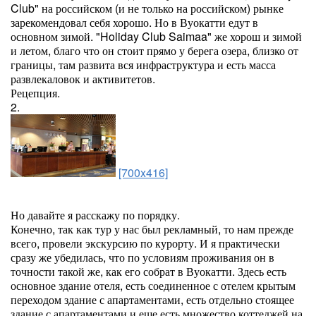
Club" на российском (и не только на российском) рынке
зарекомендовал себя хорошо. Но в Вуокатти едут в
основном зимой. "Holiday Club Saimaa" же хорош и зимой
и летом, благо что он стоит прямо у берега озера, близко от
границы, там развита вся инфраструктура и есть масса
развлекаловок и активитетов.
Рецепция.
2.
[700x416]
Но давайте я расскажу по порядку.
Конечно, так как тур у нас был рекламный, то нам прежде
всего, провели экскурсию по курорту. И я практически
сразу же убедилась, что по условиям проживания он в
точности такой же, как его собрат в Вуокатти. Здесь есть
основное здание отеля, есть соединенное с отелем крытым
переходом здание с апартаментами, есть отдельно стоящее
здание с апартаментами и еще есть множество коттеджей на