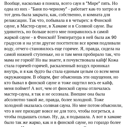
Вообще, насколько я поняла, всего саун в "Мире" пять. Но
одна из них - "Баня по-черному" - работает как-то хитро и в
тот день была закрыта, как, собственно, и комната для
релаксации. Так что, побывала я в четырех: в Финской
сауне, в Мастер-сауне, в Хамаме и в Соляной сауне. Вы
удивитесь, но больше всего мне понравилось в самой
жаркой сауне - в Финской! Температура в ней была аж 90
градусов и на угли другие посетители все время подливали
воду, отчего становилось еще горячее. Я, правда, сидела на
самой нижней ступеньке, но и там меня пробирало так, что
мама не горюй! Но вы знаете, я почувствовала кайф! Кожа
стала горячей-горячей, раскаленный воздух проникал
внутрь, и я как будто бы стала единым целым со всем меня
окружающим. В общем, фиг объяснишь эти ощущения, но
кто бывал в финской сауне и тоже ощутил весь ее кайф,
меня поймет! А вот, чем от финской сауны отличалась
мастер-сауна, я так и не осознала. Внешне она была
абсолютно такой же, правда, более холодной. Тоже
холодной оказалась соляная сауна. Но мне потом объяснили,
что в нее приходят вовсе не для того, чтобы погреться, а
чтобы подышать солью. Ну, да, я подышала. А вот в хамаме
было так же жарко, как и в финской сауне, но гораздо более