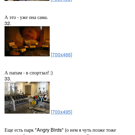
А это - уже она сама.
32.
[700x466]
А папам - в спортзал! :)
33.
[700x495]
Еще есть парк "Angry Birds" (о нем я чуть позже тоже