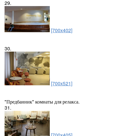
29.
[700x402]
30.
[700x521]
"Предбанник" комнаты для релакса.
31.
[700x405]