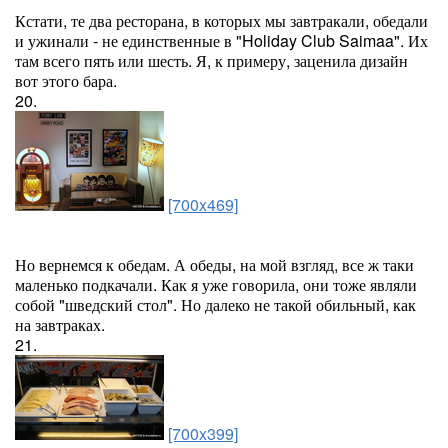
Кстати, те два ресторана, в которых мы завтракали, обедали
и ужинали - не единственные в "Holiday Club Saimaa". Их
там всего пять или шесть. Я, к примеру, заценила дизайн
вот этого бара.
20.
[700x469]
Но вернемся к обедам. А обеды, на мой взгляд, все ж таки
маленько подкачали. Как я уже говорила, они тоже являли
собой "шведский стол". Но далеко не такой обильный, как
на завтраках.
21.
[700x399]