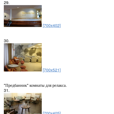
29.
[700x402]
30.
[700x521]
"Предбанник" комнаты для релакса.
31.
[700x405]