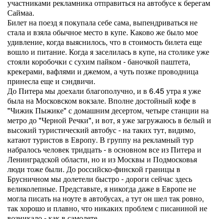
участниками рекламника отправиться на автобусе к берегам
Саймаа.
Билет на поезд я покупала себе сама, выпендриваться не
стала и взяла обычное место в купе. Каково же было мое
удивление, когда выяснилось, что в стоимость билета еще
вошло и питание. Когда я заселилась в купе, на столике уже
стояли коробочки с сухим пайком - баночкой паштета,
крекерами, вафлями и джемом, а чуть позже проводница
принесла еще и сэндвичи.
До Питера мы доехали благополучно, и в 6.45 утра я уже
была на Московском вокзале. Вполне достойный кофе в
"Чижик Пыжике" с домашним десертом, четыре станции на
метро до "Черной Речки", и вот, я уже загружаюсь в белый и
высокий туристический автобус - на таких тут, видимо,
катают туристов в Европу. В группу на рекламный тур
набралось человек тридцать - в основном все из Питера и
Ленинградской области, но и из Москвы и Подмосковья
люди тоже были. До российско-финской границы в
Брусничном мы долетели быстро - дороги сейчас здесь
великолепные. Представьте, я никогда даже в Европе не
могла писать на ноуте в автобусах, а тут он шел так ровно,
так хорошо и плавно, что никаких проблем с писаниной не
возникало - как в самолете.