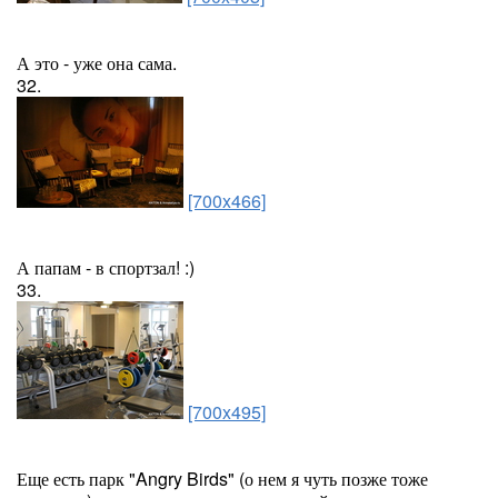
А это - уже она сама.
32.
[700x466]
А папам - в спортзал! :)
33.
[700x495]
Еще есть парк "Angry Birds" (о нем я чуть позже тоже