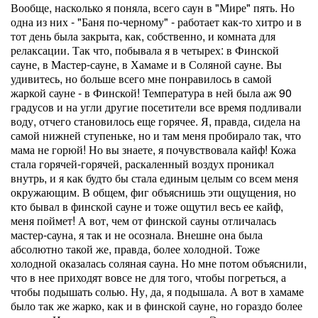
Вообще, насколько я поняла, всего саун в "Мире" пять. Но
одна из них - "Баня по-черному" - работает как-то хитро и в
тот день была закрыта, как, собственно, и комната для
релаксации. Так что, побывала я в четырех: в Финской
сауне, в Мастер-сауне, в Хамаме и в Соляной сауне. Вы
удивитесь, но больше всего мне понравилось в самой
жаркой сауне - в Финской! Температура в ней была аж 90
градусов и на угли другие посетители все время подливали
воду, отчего становилось еще горячее. Я, правда, сидела на
самой нижней ступеньке, но и там меня пробирало так, что
мама не горюй! Но вы знаете, я почувствовала кайф! Кожа
стала горячей-горячей, раскаленный воздух проникал
внутрь, и я как будто бы стала единым целым со всем меня
окружающим. В общем, фиг объяснишь эти ощущения, но
кто бывал в финской сауне и тоже ощутил весь ее кайф,
меня поймет! А вот, чем от финской сауны отличалась
мастер-сауна, я так и не осознала. Внешне она была
абсолютно такой же, правда, более холодной. Тоже
холодной оказалась соляная сауна. Но мне потом объяснили,
что в нее приходят вовсе не для того, чтобы погреться, а
чтобы подышать солью. Ну, да, я подышала. А вот в хамаме
было так же жарко, как и в финской сауне, но гораздо более