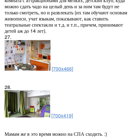
комната с аттракционами для мелких, детский клуб, куда
можно сдать чадо на целый день и за ним там будут не
только смотреть, но и развлекать (их там обучают основам
живописи, учат языкам, показывают, как ставить
театральные спектакли и т.д. и т.п., причем, принимают
детей аж до 14 лет).
27.
[700x466]
28.
[700x419]
Мамам же в это время можно на СПА сходить. :)