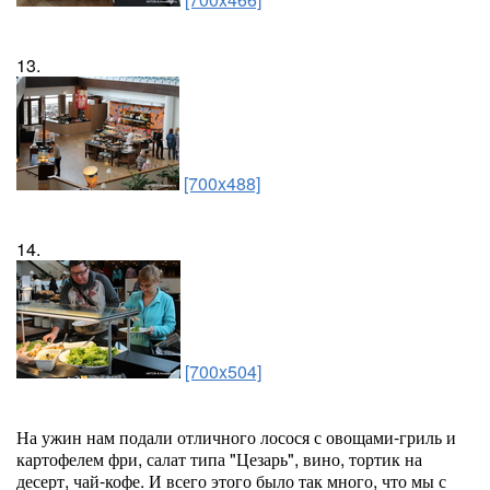
13.
[700x488]
14.
[700x504]
На ужин нам подали отличного лосося с овощами-гриль и
картофелем фри, салат типа "Цезарь", вино, тортик на
десерт, чай-кофе. И всего этого было так много, что мы с