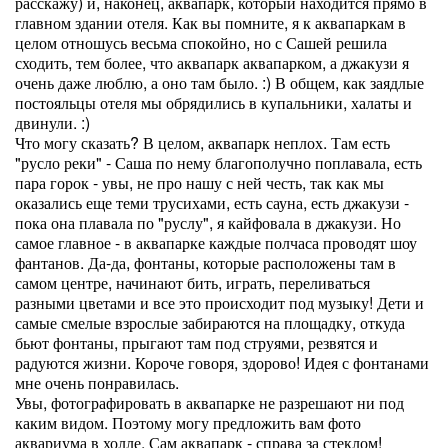
расскажу) и, наконец, аквапарк, который находится прямо в
главном здании отеля. Как вы помните, я к аквапаркам в
целом отношусь весьма спокойно, но с Сашей решила
сходить, тем более, что аквапарк аквапарком, а джакузи я
очень даже люблю, а оно там было. :) В общем, как заядлые
постояльцы отеля мы обрядились в купальники, халаты и
двинули. :)
Что могу сказать? В целом, аквапарк неплох. Там есть
"русло реки" - Саша по нему благополучно поплавала, есть
пара горок - увы, не про нашу с ней честь, так как мы
оказались еще теми трусихами, есть сауна, есть джакузи -
пока она плавала по "руслу", я кайфовала в джакузи. Но
самое главное - в аквапарке каждые полчаса проводят шоу
фантанов. Да-да, фонтаны, которые расположены там в
самом центре, начинают бить, играть, переливаться
разными цветами и все это происходит под музыку! Дети и
самые смелые взрослые забираются на площадку, откуда
бьют фонтаны, прыгают там под струями, резвятся и
радуются жизни. Короче говоря, здорово! Идея с фонтанами
мне очень понравилась.
Увы, фотографировать в аквапарке не разрешают ни под
каким видом. Поэтому могу предложить вам фото
аквариума в холле. Сам аквапарк - справа за стеклом!