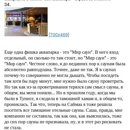
34.
[700x469]
Еще одна фишка аквапарка - это "Мир саун". В него вход
отдельный, он сколько-то там стоит, но "Мир саун" - это
"Мир саун". Честное слово, я до недавних пор к саунам была
абсолютно равнодушна. Точнее, даже не так. Я в саунах
почему-то совершенно не могла дышать. Чтобы посидеть
там хотя бы пару минут, мне нужно было сауну проветрить.
Но так как из-за проветривания терялся сам смысл сауны, в
общем, вы меня поняли... Но в прошлом году, когда мы
были в Тунисе, я сходила в тамошний хамам и, в общем-то,
прониклась. Так что, теперь на Саймаа я тоже решила
посетить все тамошние отельные сауны. Саша, правда, мне
компанию не составила, так как она, как выяснилась, тоже
до сих пор сауны не признавала, ну, и в этот раз рисковать
не стала.