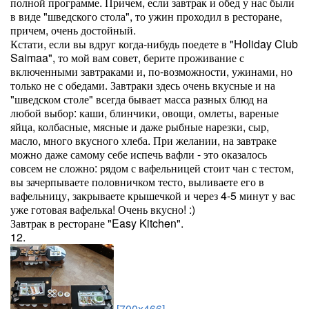
полной программе. Причем, если завтрак и обед у нас были
в виде "шведского стола", то ужин проходил в ресторане,
причем, очень достойный.
Кстати, если вы вдруг когда-нибудь поедете в "Holiday Club
Saimaa", то мой вам совет, берите проживание с
включенными завтраками и, по-возможности, ужинами, но
только не с обедами. Завтраки здесь очень вкусные и на
"шведском столе" всегда бывает масса разных блюд на
любой выбор: каши, блинчики, овощи, омлеты, вареные
яйца, колбасные, мясные и даже рыбные нарезки, сыр,
масло, много вкусного хлеба. При желании, на завтраке
можно даже самому себе испечь вафли - это оказалось
совсем не сложно: рядом с вафельницей стоит чан с тестом,
вы зачерпываете половничком тесто, выливаете его в
вафельницу, закрываете крышечкой и через 4-5 минут у вас
уже готовая вафелька! Очень вкусно! :)
Завтрак в ресторане "Easy Kitchen".
12.
[700x466]