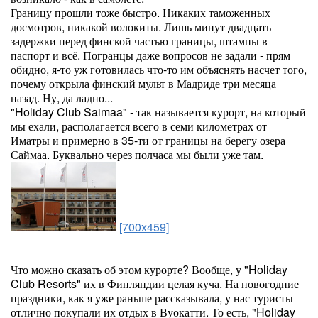
Границу прошли тоже быстро. Никаких таможенных
досмотров, никакой волокиты. Лишь минут двадцать
задержки перед финской частью границы, штампы в
паспорт и всё. Погранцы даже вопросов не задали - прям
обидно, я-то уж готовилась что-то им объяснять насчет того,
почему открыла финский мульт в Мадриде три месяца
назад. Ну, да ладно...
"Holiday Club Saimaa" - так называется курорт, на который
мы ехали, располагается всего в семи километрах от
Иматры и примерно в 35-ти от границы на берегу озера
Саймаа. Буквально через полчаса мы были уже там.
[700x459]
Что можно сказать об этом курорте? Вообще, у "Holiday
Club Resorts" их в Финляндии целая куча. На новогодние
праздники, как я уже раньше рассказывала, у нас туристы
отлично покупали их отдых в Вуокатти. То есть, "Holiday