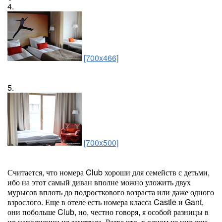
4.
[700x466]
5.
[700x500]
Считается, что номера Club хороши для семейств с детьми,
ибо на этот самый диван вполне можно уложить двух
мурысов вплоть до подросткового возраста или даже одного
взрослого. Еще в отеле есть номера класса Castle и Gant,
они побольше Club, но, честно говоря, я особой разницы в
их наполнении не заметила. Разве что, в одном из них еще