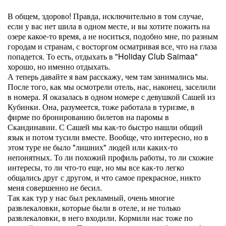
В общем, здорово! Правда, исключительно в том случае,
если у вас нет шила в одном месте, и вы хотите пожить на
озере какое-то время, а не носиться, подобно мне, по разным
городам и странам, с восторгом осматривая все, что на глаза
попадется. То есть, отдыхать в "Holiday Club Saimaa"
хорошо, но именно отдыхать.
А теперь давайте я вам расскажу, чем там занимались мы.
После того, как мы осмотрели отель, нас, наконец, заселили
в номера. Я оказалась в одном номере с девушкой Сашей из
Кубинки. Она, разумеется, тоже работала в туризме, в
фирме по бронированию билетов на паромы в
Скандинавии. С Сашей мы как-то быстро нашли общий
язык и потом тусили вместе. Вообще, что интересно, но в
этом туре не было "лишних" людей или каких-то
непонятных. То ли похожий профиль работы, то ли схожие
интересы, то ли что-то еще, но мы все как-то легко
общались друг с другом, и что самое прекрасное, никто
меня совершенно не бесил.
Так как тур у нас был рекламный, очень многие
развлекаловки, которые были в отеле, и не только
развлекаловки, в него входили. Кормили нас тоже по