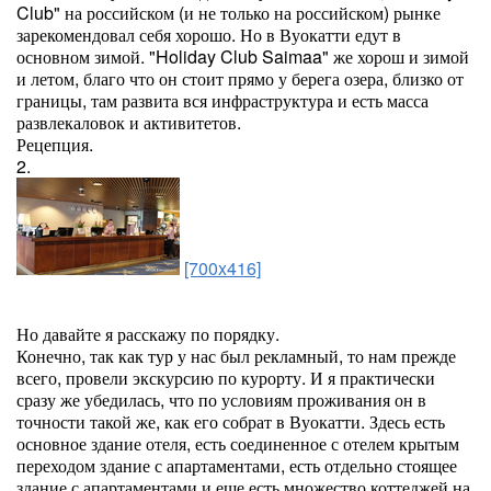
Club" на российском (и не только на российском) рынке
зарекомендовал себя хорошо. Но в Вуокатти едут в
основном зимой. "Holiday Club Saimaa" же хорош и зимой
и летом, благо что он стоит прямо у берега озера, близко от
границы, там развита вся инфраструктура и есть масса
развлекаловок и активитетов.
Рецепция.
2.
[700x416]
Но давайте я расскажу по порядку.
Конечно, так как тур у нас был рекламный, то нам прежде
всего, провели экскурсию по курорту. И я практически
сразу же убедилась, что по условиям проживания он в
точности такой же, как его собрат в Вуокатти. Здесь есть
основное здание отеля, есть соединенное с отелем крытым
переходом здание с апартаментами, есть отдельно стоящее
здание с апартаментами и еще есть множество коттеджей на