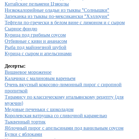
Китайские пельмени Цзяоцзы
Низкокалорийные оладьи из тыквы "Солнышки"
Запеканка из тыквы по-мексикански "Хэллоуин"
Тефтели по-гречески в белом вине с лимоном и с сыром
Сырное фондю
Курица под грибным соусом
Отбивные с киви и ананасом
Рыба под майонезной шубой
Курица с сыром и апельсинами
Десерты:
Вишневое мороженое
Калачики с малиновым вареньем
Очень вкусный кокосово-лимонный пирог с сиропной
пропиткой
Тирамису по классическому итальянскому рецепту (для
мужчин)
Медовые печеньки с шоколадом
Королевская ватрушка со сливочной карамелью
Тыквенный тортик
Яблочный пирог с апельсинами под ванильным соусом
Булки с яблоками