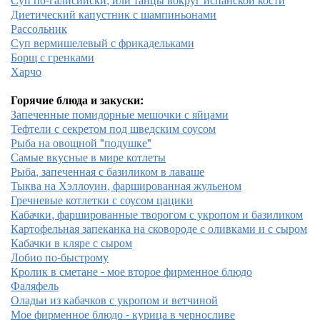
Диетический капустник с шампиньонами
Рассольник
Суп вермишелевый с фрикадельками
Борщ с гренками
Харчо
Горячие блюда и закуски:
Запеченные помидорные мешочки с яйцами
Тефтели с секретом под шведским соусом
Рыба на овощной "подушке"
Самые вкусные в мире котлеты
Рыба, запеченная с базиликом в лаваше
Тыква на Хэллоуин, фаршированная жульеном
Гречневые котлетки с соусом цацики
Кабачки, фаршированные творогом с укропом и базиликом
Картофельная запеканка на сковороде с оливками и с сыром
Кабачки в кляре с сыром
Лобио по-быстрому
Кролик в сметане - мое второе фирменное блюдо
Фаляфель
Оладьи из кабачков с укропом и ветчиной
Мое фирменное блюдо - курица в черносливе