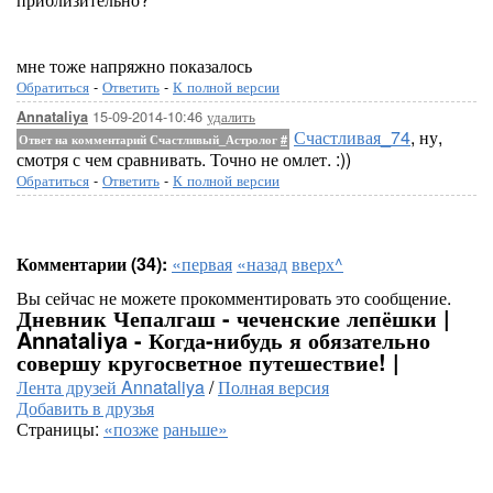
мне тоже напряжно показалось
Обратиться
-
Ответить
-
К полной версии
15-09-2014-10:46
удалить
Annataliya
Счастливая_74
, ну,
Ответ на комментарий Счастливый_Астролог
#
смотря с чем сравнивать. Точно не омлет. :))
Обратиться
-
Ответить
-
К полной версии
Комментарии (34):
«первая
«назад
вверх^
Вы сейчас не можете прокомментировать это сообщение.
Дневник Чепалгаш - чеченские лепёшки |
Annataliya - Когда-нибудь я обязательно
совершу кругосветное путешествие! |
Лента друзей Annataliya
/
Полная версия
Добавить в друзья
Страницы:
«позже
раньше»