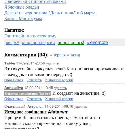
Цветаевский пирог с яблоками
Яблочные оладьи
Десерт из чернослива "День и ночь" к 8 марта
Блины Монтесумы
Напитки:
Глинтвейн по-восточному
вверх^
к полной версии
понравилось!
в evernote
Комментарии (34):
«первая
«назад
11-09-2014-23:56
удалить
Табби
Это вкуснейшая вкусная вещь! Как они легко проскакивают
в желудок - словами не передать :)
Обратиться
-
Ответить
-
К полной версии
12-09-2014-10:45
удалить
Annataliya
И оседают на животике. :))
Ответ на комментарий Табби
#
Обратиться
-
Ответить
-
К полной версии
14-09-2014-09:16
удалить
Счастливый_Астролог
Исходное сообщение Afatarwm
Проще в Чечню съездить поесть, чем готовить :)
Наташ, а сколько времени на готовку ушло,
приблизительно?