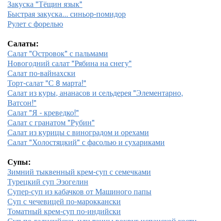
Закуска "Тёщин язык"
Быстрая закуска... синьор-помидор
Рулет с форелью
Салаты:
Салат "Островок" с пальмами
Новогодний салат "Рябина на снегу"
Салат по-вайнахски
Торт-салат "С 8 марта!"
Салат из куры, ананасов и сельдерея "Элементарно,
Ватсон!"
Салат "Я - креведко!"
Салат с гранатом "Рубин"
Салат из курицы с виноградом и орехами
Салат "Холостяцкий" с фасолью и сухариками
Супы:
Зимний тыквенный крем-суп с семечками
Турецкий суп Эзогелин
Супер-суп из кабачков от Машиного папы
Суп с чечевицей по-мароккански
Томатный крем-суп по-индийски
Суп по-галисийски, или танцы вокруг испанской кости