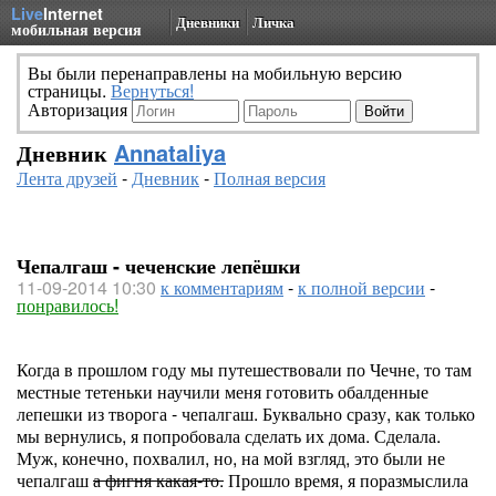
Live
Internet
Дневники
Личка
мобильная версия
Вы были перенаправлены на мобильную версию
страницы.
Вернуться!
Авторизация
Дневник
Annataliya
Лента друзей
-
Дневник
-
Полная версия
Чепалгаш - чеченские лепёшки
11-09-2014 10:30
к комментариям
-
к полной версии
-
понравилось!
Когда в прошлом году мы путешествовали по Чечне, то там
местные тетеньки научили меня готовить обалденные
лепешки из творога - чепалгаш. Буквально сразу, как только
мы вернулись, я попробовала сделать их дома. Сделала.
Муж, конечно, похвалил, но, на мой взгляд, это были не
чепалгаш
а фигня какая-то.
Прошло время, я поразмыслила