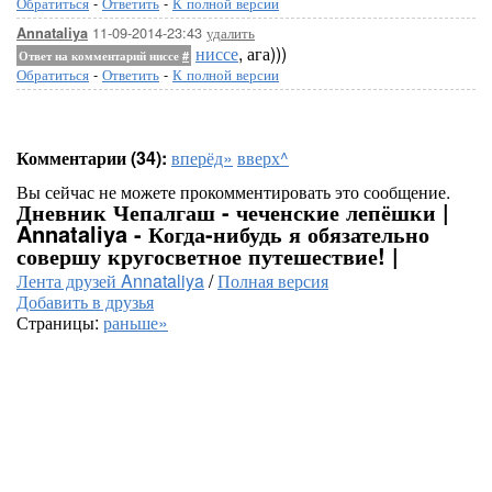
Обратиться
-
Ответить
-
К полной версии
11-09-2014-23:43
удалить
Annataliya
ниссе
, ага)))
Ответ на комментарий ниссе
#
Обратиться
-
Ответить
-
К полной версии
Комментарии (34):
вперёд»
вверх^
Вы сейчас не можете прокомментировать это сообщение.
Дневник Чепалгаш - чеченские лепёшки |
Annataliya - Когда-нибудь я обязательно
совершу кругосветное путешествие! |
Лента друзей Annataliya
/
Полная версия
Добавить в друзья
Страницы:
раньше»