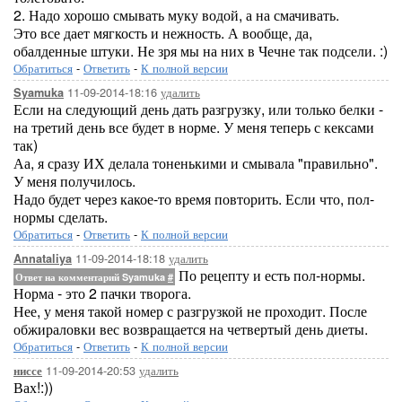
2. Надо хорошо смывать муку водой, а на смачивать.
Это все дает мягкость и нежность. А вообще, да,
обалденные штуки. Не зря мы на них в Чечне так подсели. :)
Обратиться
-
Ответить
-
К полной версии
11-09-2014-18:16
удалить
Syamuka
Если на следующий день дать разгрузку, или только белки -
на третий день все будет в норме. У меня теперь с кексами
так)
Аа, я сразу ИХ делала тоненькими и смывала "правильно".
У меня получилось.
Надо будет через какое-то время повторить. Если что, пол-
нормы сделать.
Обратиться
-
Ответить
-
К полной версии
11-09-2014-18:18
удалить
Annataliya
По рецепту и есть пол-нормы.
Ответ на комментарий Syamuka
#
Норма - это 2 пачки творога.
Нее, у меня такой номер с разгрузкой не проходит. После
обжираловки вес возвращается на четвертый день диеты.
Обратиться
-
Ответить
-
К полной версии
11-09-2014-20:53
удалить
ниссе
Вах!:))