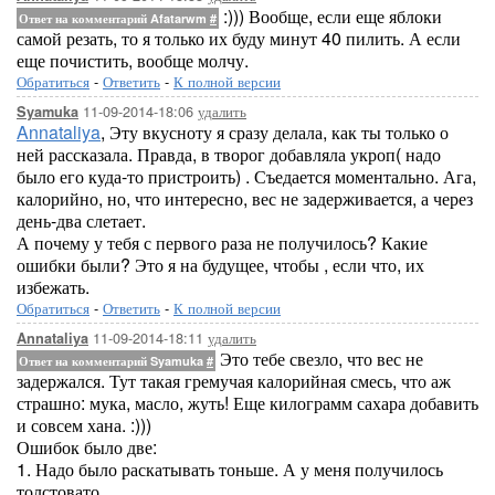
:))) Вообще, если еще яблоки
Ответ на комментарий Afatarwm
#
самой резать, то я только их буду минут 40 пилить. А если
еще почистить, вообще молчу.
Обратиться
-
Ответить
-
К полной версии
11-09-2014-18:06
удалить
Syamuka
Annataliya
, Эту вкусноту я сразу делала, как ты только о
ней рассказала. Правда, в творог добавляла укроп( надо
было его куда-то пристроить) . Съедается моментально. Ага,
калорийно, но, что интересно, вес не задерживается, а через
день-два слетает.
А почему у тебя с первого раза не получилось? Какие
ошибки были? Это я на будущее, чтобы , если что, их
избежать.
Обратиться
-
Ответить
-
К полной версии
11-09-2014-18:11
удалить
Annataliya
Это тебе свезло, что вес не
Ответ на комментарий Syamuka
#
задержался. Тут такая гремучая калорийная смесь, что аж
страшно: мука, масло, жуть! Еще килограмм сахара добавить
и совсем хана. :)))
Ошибок было две:
1. Надо было раскатывать тоньше. А у меня получилось
толстовато.