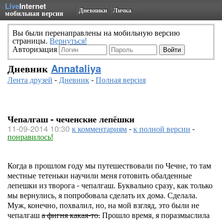
Live
Internet
Дневники
Личка
мобильная версия
Вы были перенаправлены на мобильную версию
страницы.
Вернуться!
Авторизация
Дневник
Annataliya
Лента друзей
-
Дневник
-
Полная версия
Чепалгаш - чеченские лепёшки
11-09-2014 10:30
к комментариям
-
к полной версии
-
понравилось!
Когда в прошлом году мы путешествовали по Чечне, то там
местные тетеньки научили меня готовить обалденные
лепешки из творога - чепалгаш. Буквально сразу, как только
мы вернулись, я попробовала сделать их дома. Сделала.
Муж, конечно, похвалил, но, на мой взгляд, это были не
чепалгаш
а фигня какая-то.
Прошло время, я поразмыслила