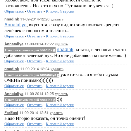
располнеешь. Но зато вкусно. Тут важно не увечься. :)
Обратиться
-
Ответить
-
К полной версии
11-09-2014-12:20
удалить
nnadink
Annataliya
, вкуснота, сразу видно) хочу поискать рецепт
лепёшек с творогом и зеленью...
Обратиться
-
Ответить
-
К полной версии
11-09-2014-12:22
удалить
Annataliya
nnadink
, кстати, в чепалгаш часто
Ответ на комментарий nnadink
#
добавляют зеленый лук. Но я не добавляю, ты понимаешь. :)
Обратиться
-
Ответить
-
К полной версии
11-09-2014-12:24
удалить
nnadink
уж кто-кто... а я тебя с луком
Ответ на комментарий Annataliya
#
ОЧЕНЬ понимаю)))))))))
Обратиться
-
Ответить
-
К полной версии
11-09-2014-12:25
удалить
Annataliya
:)))
Ответ на комментарий nnadink
#
Обратиться
-
Ответить
-
К полной версии
11-09-2014-12:51
удалить
FarEast
Надо Игорю показать, он точно оценит!
Обратиться
-
Ответить
-
К полной версии