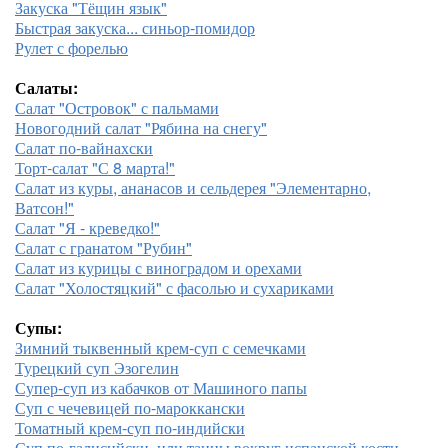
Закуска "Тёщин язык"
Быстрая закуска... синьор-помидор
Рулет с форелью
Салаты:
Салат "Островок" с пальмами
Новогодний салат "Рябина на снегу"
Салат по-вайнахски
Торт-салат "С 8 марта!"
Салат из куры, ананасов и сельдерея "Элементарно,
Ватсон!"
Салат "Я - креведко!"
Салат с гранатом "Рубин"
Салат из курицы с виноградом и орехами
Салат "Холостяцкий" с фасолью и сухариками
Супы:
Зимний тыквенный крем-суп с семечками
Турецкий суп Эзогелин
Супер-суп из кабачков от Машиного папы
Суп с чечевицей по-мароккански
Томатный крем-суп по-индийски
Суп по-галисийски, или танцы вокруг испанской кости