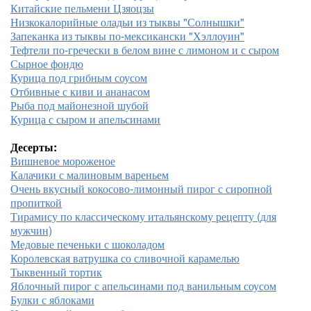
Китайские пельмени Цзяоцзы
Низкокалорийные оладьи из тыквы "Солнышки"
Запеканка из тыквы по-мексикански "Хэллоуин"
Тефтели по-гречески в белом вине с лимоном и с сыром
Сырное фондю
Курица под грибным соусом
Отбивные с киви и ананасом
Рыба под майонезной шубой
Курица с сыром и апельсинами
Десерты:
Вишневое мороженое
Калачики с малиновым вареньем
Очень вкусный кокосово-лимонный пирог с сиропной
пропиткой
Тирамису по классическому итальянскому рецепту (для
мужчин)
Медовые печеньки с шоколадом
Королевская ватрушка со сливочной карамелью
Тыквенный тортик
Яблочный пирог с апельсинами под ванильным соусом
Булки с яблоками