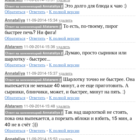
Это долго для блюда к чаю :)
Ответ на комментарий Annataliya
#
Обратиться
-
Ответить
-
К полной версии
11-09-2014-15:34
удалить
Annataliya
То есть, по-твоему, пирог
Ответ на комментарий Afatarwm
#
быстрее печь? Ни фига!
Обратиться
-
Ответить
-
К полной версии
11-09-2014-15:36
удалить
Afatarwm
Думаю, просто сырники или
Ответ на комментарий Annataliya
#
шарлотку - быстрее...
Обратиться
-
Ответить
-
К полной версии
11-09-2014-15:37
удалить
Annataliya
Шарлотку точно не быстрее. Она
Ответ на комментарий Afatarwm
#
выпекается не меньше 40 минут, а ее еще приготовить. А
сырники, блинчики, может, и быстрее, минут на пять. :)
Обратиться
-
Ответить
-
К полной версии
11-09-2014-15:48
удалить
Afatarwm
Так над шарлоткой не стоять,
Ответ на комментарий Annataliya
#
пока она выпекается, а порезать яблоки и взбить, 15 мин, а
40 не в счёт :)))
Обратиться
-
Ответить
-
К полной версии
11-09-2014-15:53
удалить
Annataliya