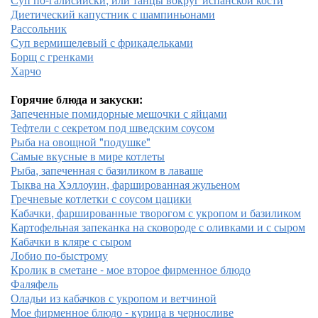
Диетический капустник с шампиньонами
Рассольник
Суп вермишелевый с фрикадельками
Борщ с гренками
Харчо
Горячие блюда и закуски:
Запеченные помидорные мешочки с яйцами
Тефтели с секретом под шведским соусом
Рыба на овощной "подушке"
Самые вкусные в мире котлеты
Рыба, запеченная с базиликом в лаваше
Тыква на Хэллоуин, фаршированная жульеном
Гречневые котлетки с соусом цацики
Кабачки, фаршированные творогом с укропом и базиликом
Картофельная запеканка на сковороде с оливками и с сыром
Кабачки в кляре с сыром
Лобио по-быстрому
Кролик в сметане - мое второе фирменное блюдо
Фаляфель
Оладьи из кабачков с укропом и ветчиной
Мое фирменное блюдо - курица в черносливе