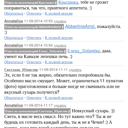
Крыланка
, тебе не грозит
Ответ на комментарий Крыланка
#
поправиться, так что, приятного аппетита. :)
Обратиться
-
Ответить
-
К полной версии
11-09-2014-10:53
удалить
Annataliya
AbberlineArrol
, пожалуйста.
Ответ на комментарий AbberlineArrol
#
:)
Обратиться
-
Ответить
-
К полной версии
11-09-2014-10:54
удалить
Annataliya
Елена_Лобачёва
, дааа,
Ответ на комментарий Елена_Лобачёва
#
умеют на Кавказе лепешки печь. :)
Обратиться
-
Ответить
-
К полной версии
11-09-2014-11:11
удалить
Светлана_Юристик
Эх, если б не так жирно, обязательно попробовала бы.
Особенно масло смущает. Может, ограничиться 11 пунктом
(фото) приготовления и больше нигде не смачивать или не
вкусный сухарь получится?
Обратиться
-
Ответить
-
К полной версии
11-09-2014-11:17
удалить
Annataliya
Невкусный сухарь. :))
Ответ на комментарий Светлана_Юристик
#
Света, в масле весь смысл. Но тут важно что? Ты ж не
будешь их готовить каждый день, ты ж не в Чечне! :) А
разово, даже при такой калорийности сильно не