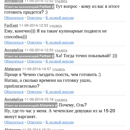
11-09-2014-12:52
удалить
Annataliya
Тут вопрос - кому из вас в итоге
Ответ на комментарий FarEast
#
готовить придется? :)
Обратиться
-
Ответить
-
К полной версии
11-09-2014-12:53
удалить
FarEast
Ему, конечно))) Я на такие кулинарные подвиги не
способна)))
Обратиться
-
Ответить
-
К полной версии
11-09-2014-12:53
удалить
Annataliya
Ха! Тогда точно показывай! :)))
Ответ на комментарий FarEast
#
Обратиться
-
Ответить
-
К полной версии
11-09-2014-14:57
удалить
Afatarwm
Проще в Чечню съездить поесть, чем готовить :)
Наташ, а сколько времени на готовку ушло,
приблизительно?
Обратиться
-
Ответить
-
К полной версии
11-09-2014-15:18
удалить
Annataliya
Почему, Оль?
Ответ на комментарий Afatarwm
#
Ну, где-то час у меня. А чеченские девушки из за 15-20
минут варганят.
Обратиться
-
Ответить
-
К полной версии
11-09-2014-15:31
удалить
Afatarwm