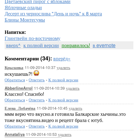
Цветаевский пирог с яблоками
Яблочные оладьи
Десерт из чернослива "День и ночь" к 8 марта
Блины Монтесумы
Напитки:
Глинтвейн по-восточному
вверх^
к полной версии
понравилось!
в evernote
Комментарии (34):
вперёд»
11-09-2014-10:37
удалить
Крыланка
искушаешь?!
Обратиться
-
Ответить
-
К полной версии
11-09-2014-10:39
удалить
AbberlineArrol
Классно! Спасибо!
Обратиться
-
Ответить
-
К полной версии
11-09-2014-10:45
удалить
Елена_Лобачёва
ммм верю что вкусно.я готовила Балкарские хычины.это
тоже вкуснятина.видео и рецепт брала с ютуб.
Обратиться
-
Ответить
-
К полной версии
11-09-2014-10:53
удалить
Annataliya