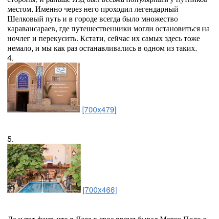
местом. Именно через него проходил легендарный
Шелковый путь и в городе всегда было множество
каравансараев, где путешественники могли остановиться на
ночлег и перекусить. Кстати, сейчас их самых здесь тоже
немало, и мы как раз останавливались в одном из таких.
4.
[700x479]
5.
[700x466]
Да и тот факт, что в Язде в свое время бывал Марко Поло о