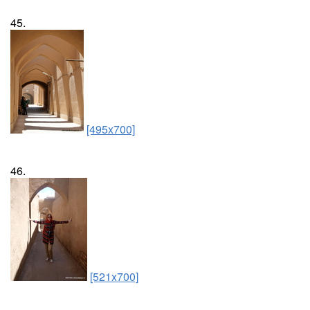
45.
[495x700]
46.
[521x700]