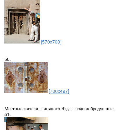
[570x700]
50.
[700x497]
Местные жители глиняного Язда - люди добродушные.
51.