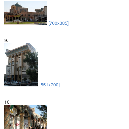
[700x385]
9.
[551x700]
10.