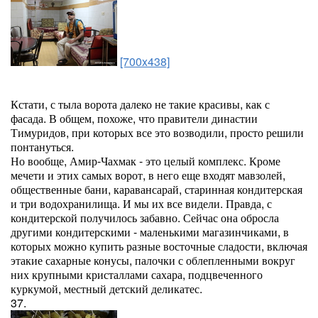
[700x438]
Кстати, с тыла ворота далеко не такие красивы, как с
фасада. В общем, похоже, что правители династии
Тимуридов, при которых все это возводили, просто решили
понтануться.
Но вообще, Амир-Чахмак - это целый комплекс. Кроме
мечети и этих самых ворот, в него еще входят мавзолей,
общественные бани, каравансарай, старинная кондитерская
и три водохранилища. И мы их все видели. Правда, с
кондитерской получилось забавно. Сейчас она обросла
другими кондитерскими - маленькими магазинчиками, в
которых можно купить разные восточные сладости, включая
этакие сахарные конусы, палочки с облепленными вокруг
них крупными кристаллами сахара, подцвеченного
куркумой, местный детский деликатес.
37.