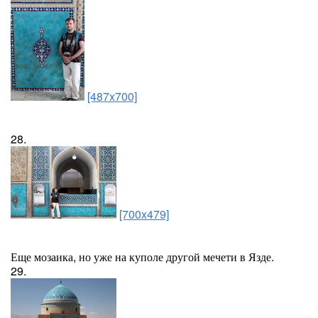
[487x700]
28.
[700x479]
Еще мозаика, но уже на куполе другой мечети в Язде.
29.