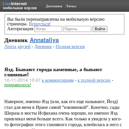
Live
Internet
Дневники
Личка
мобильная версия
Вы были перенаправлены на мобильную версию
страницы.
Вернуться!
Авторизация
Дневник
Annataliya
Лента друзей
-
Дневник
-
Полная версия
Язд. Бывают города каменные, а бывают
глиняные!
10-11-2014 10:47
к комментариям
-
к полной версии
-
понравилось!
Наверное, именно Язд (или, как его еще называют, Йезд)
стал для меня в Иране самой "изюминкой". Конечно, сады
Шираза и мосты Исфахана очень хороши, но именно Язд
привлекал меня больше всего. Как только я увидела у кого-
то фотографии этого глиняного города, влюбилась в него с