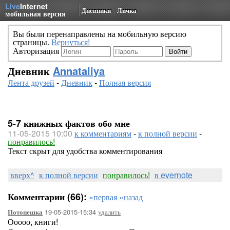
Live
Internet
Дневники
Личка
мобильная версия
Вы были перенаправлены на мобильную версию
страницы.
Вернуться!
Авторизация
Дневник
Annataliya
Лента друзей
-
Дневник
-
Полная версия
5-7 книжных фактов обо мне
11-05-2015 10:00
к комментариям
-
к полной версии
-
понравилось!
Текст скрыт для удобства комментирования
вверх^
к полной версии
понравилось!
в evernote
Комментарии (66):
«первая
«назад
19-05-2015-15:34
удалить
Потопешка
Ооооо, книги!