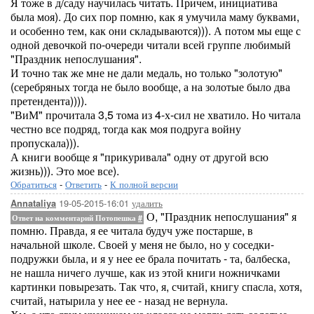
Я тоже в д/саду научилась читать. Причем, инициатива
была моя). До сих пор помню, как я умучила маму буквами,
и особенно тем, как они складываются))). А потом мы еще с
одной девочкой по-очереди читали всей группе любимый
"Праздник непослушания".
И точно так же мне не дали медаль, но только "золотую"
(серебряных тогда не было вообще, а на золотые было два
претендента)))).
"ВиМ" прочитала 3,5 тома из 4-х-сил не хватило. Но читала
честно все подряд, тогда как моя подруга войну
пропускала))).
А книги вообще я "прикуривала" одну от другой всю
жизнь))). Это мое все).
Обратиться
-
Ответить
-
К полной версии
19-05-2015-16:01
удалить
Annataliya
О, "Праздник непослушания" я
Ответ на комментарий Потопешка
#
помню. Правда, я ее читала будуч уже постарше, в
начальной школе. Своей у меня не было, но у соседки-
подружки была, и я у нее ее брала почитать - та, балбеска,
не нашла ничего лучше, как из этой книги ножничками
картинки повырезать. Так что, я, считай, книгу спасла, хотя,
считай, натырила у нее ее - назад не вернула.