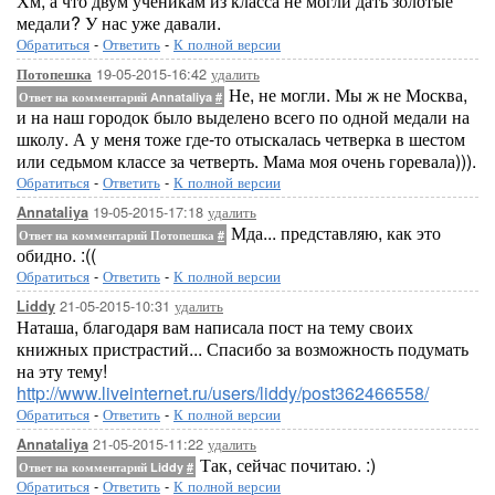
Хм, а что двум ученикам из класса не могли дать золотые
медали? У нас уже давали.
Обратиться
-
Ответить
-
К полной версии
19-05-2015-16:42
удалить
Потопешка
Не, не могли. Мы ж не Москва,
Ответ на комментарий Annataliya
#
и на наш городок было выделено всего по одной медали на
школу. А у меня тоже где-то отыскалась четверка в шестом
или седьмом классе за четверть. Мама моя очень горевала))).
Обратиться
-
Ответить
-
К полной версии
19-05-2015-17:18
удалить
Annataliya
Мда... представляю, как это
Ответ на комментарий Потопешка
#
обидно. :((
Обратиться
-
Ответить
-
К полной версии
21-05-2015-10:31
удалить
Liddy
Наташа, благодаря вам написала пост на тему своих
книжных пристрастий... Спасибо за возможность подумать
на эту тему!
http://www.liveinternet.ru/users/liddy/post362466558/
Обратиться
-
Ответить
-
К полной версии
21-05-2015-11:22
удалить
Annataliya
Так, сейчас почитаю. :)
Ответ на комментарий Liddy
#
Обратиться
-
Ответить
-
К полной версии