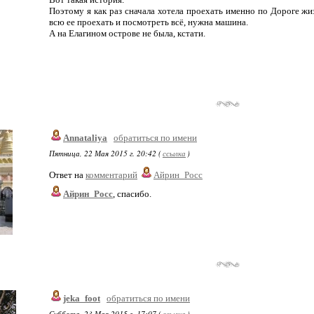
Поэтому я как раз сначала хотела проехать именно по Дороге жиз
всю ее проехать и посмотреть всё, нужна машина.
А на Елагином острове не была, кстати.
Annataliya
обратиться по имени
Пятница, 22 Мая 2015 г. 20:42 (
ссылка
)
Ответ на
комментарий
Айрин_Росс
Айрин_Росс
, спасибо.
jeka_foot
обратиться по имени
Суббота, 23 Мая 2015 г. 17:07 (
ссылка
)