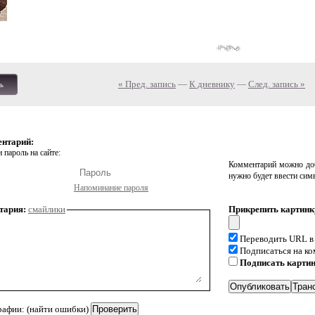
« Пред. запись
—
К дневнику
—
След. запись »
ь
ентарий:
 пароль на сайте:
Комментарий можно доб
нужно будет ввести сим
Напоминание пароля
тария:
смайлики
Прикрепить картинк
Переводить URL в
Подписаться на к
Подписать карти
рафии: (найти ошибки)