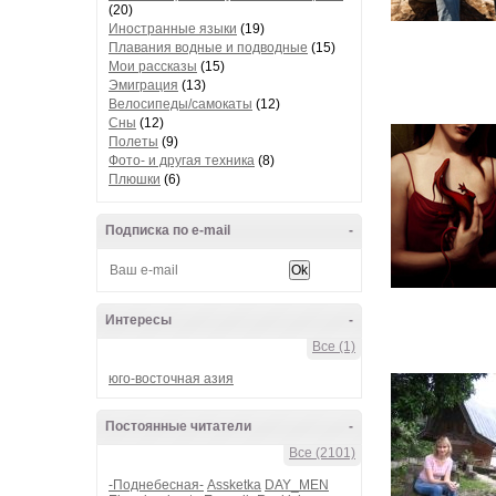
(20)
Иностранные языки
(19)
Плавания водные и подводные
(15)
Мои рассказы
(15)
Эмиграция
(13)
Велосипеды/самокаты
(12)
Сны
(12)
Полеты
(9)
Фото- и другая техника
(8)
Плюшки
(6)
Подписка по e-mail
-
Интересы
-
Все (1)
юго-восточная азия
Постоянные читатели
-
Все (2101)
-Поднебесная-
Assketka
DAY_MEN