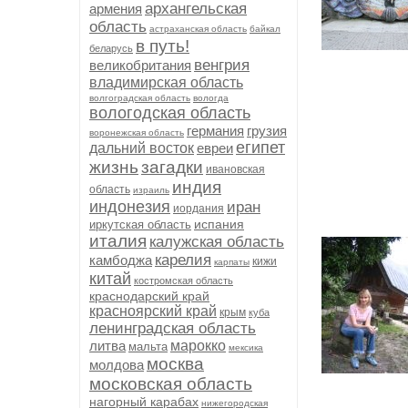
архангельская
армения
область
астраханская область
байкал
в путь!
беларусь
венгрия
великобритания
владимирская область
волгоградская область
вологда
вологодская область
германия
грузия
воронежская область
египет
дальний восток
евреи
жизнь
загадки
ивановская
индия
область
израиль
индонезия
иран
иордания
испания
иркутская область
италия
калужская область
карелия
камбоджа
кижи
карпаты
китай
костромская область
краснодарский край
красноярский край
крым
куба
ленинградская область
литва
марокко
мальта
мексика
москва
молдова
московская область
нагорный карабах
нижегородская