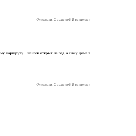
Ответить
С цитатой
В цитатник
ому маршруту... шенген открыт на год, а сижу дома в
Ответить
С цитатой
В цитатник