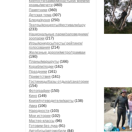
Крепости/замки/монастыри/ кремли/
храмы/мечети
(460)
Памятники
(360)
Детская тема
(307)
Блюда/кухня
(250)
Театры/концерты/фестивали/шоу
(233)
Национальные парки/заповедники/
зоопарки
(217)
Игры/конкурсы/тесты/ рейтинги/
голосования
(214)
Железные дороги/метро/трамваи
(190)
Планы/маршруты
(166)
Корабли/лодки
(162)
Праздники
(161)
Приветствия
(161)
Гостиницы/базы отдыха/санатории
(154)
Фотографии
(150)
Кино
(149)
Книги/путеводители/карты
(138)
Авиа
(106)
Народности
(103)
Мои истории
(102)
Мастер-классы
(96)
Готовим без лука
(91)
Автобусы/автомобили
(84)