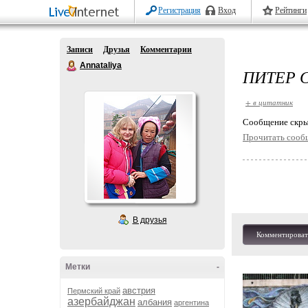
Регистрация
Вход
Рейтинги
Записи
Друзья
Комментарии
Annataliya
ПИТЕР 
+ в цитатник
Cообщение скры
Прочитать сооб
В друзья
Комментироват
Метки
-
австрия
Пермский край
азербайджан
албания
аргентина