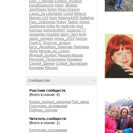
Elen_i_rebyata
Evgenij_Ruskich
Handbalancing
Heler
JBekkie
JulyFlower
Kelen
Khan-Dragon
Lapus_ka
Libertador
Lussit
Mela-ni
Melody-143
Nam
Natalya4455
Nattaliya
Pani_Ostrowska
Roksy
Taikhe
Yogini-
Sashenka
erlika
fro
gedichte
gost
harimau
karlsonchik67
lozanna777
nepaprika
nnadink
starry_fairy
teyty
vasily_sergeev
vesna_2010
Аргона
Граф-С
Золотое_кольцо
Катя_Дизайнер_Иванова
Лаконика
ЛеДо
Мелом_по_стеклу
Мудрый_Бодрис
Мышка-Машка
Наталия_Прошунина
Норманн
Сергей_Щипин
София_Выговская-
Блехман
Юксаре
Сообщества
-
Участник сообществ
(Всего в списке: 4)
Кошки_разных_народов
Пни_мира
Городские_взломщики
Пойдем_поедим
Читатель сообществ
(Всего в списке: 1)
Городские_взломщики