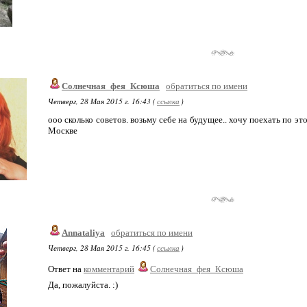
Солнечная_фея_Ксюша
обратиться по имени
Четверг, 28 Мая 2015 г. 16:43 (
ссылка
)
ооо сколько советов. возьму себе на будущее.. хочу поехать по эт
Москве
Annataliya
обратиться по имени
Четверг, 28 Мая 2015 г. 16:45 (
ссылка
)
Ответ на
комментарий
Солнечная_фея_Ксюша
Да, пожалуйста. :)