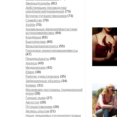
Дворцы/усадьбы
(81)
Действующие прозводства/
предприятия/учреждения
(73)
Встречи путешественников
(73)
Семейство
(70)
Хобби
(70)
Аномальные явления/фантастика/
астрономия/космос
(64)
Кладбища
(62)
Бьюти/релакс
(60)
Визы/загранпаспорта
(55)
Городское ориентирование/квесты
(47)
Пещеры/шахты
(45)
Анонсы
(43)
Медицинское
(42)
Юмор
(38)
Рабоче-туристическое
(35)
Заброшенные объекты
(34)
Климат
(31)
Московские рестораны традиционной
кухни
(28)
Горные лыжи
(27)
Автостоп
(26)
Путешественники
(26)
Делюсь опытом
(21)
Наши лекции/выступления/интервью