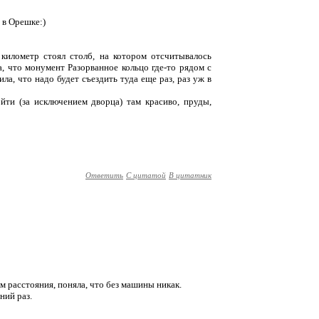
 в Орешке:)
километр стоял столб, на котором отсчитывалось
а, что монумент Разорванное кольцо где-то рядом с
ила, что надо будет съездить туда еще раз, раз уж в
йти (за исключением дворца) там красиво, пруды,
Ответить
С цитатой
В цитатник
ам расстояния, поняла, что без машины никак.
ний раз.