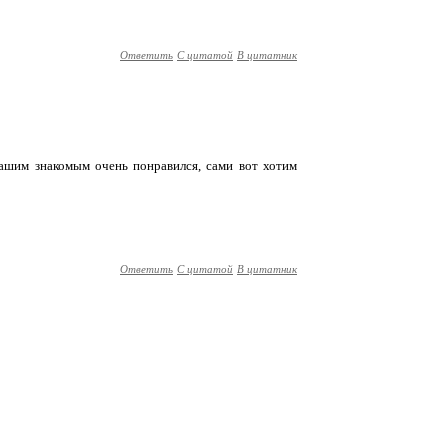
Ответить
С цитатой
В цитатник
ашим знакомым очень понравился, сами вот хотим
Ответить
С цитатой
В цитатник