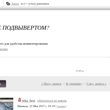
Авось
из (+ сутки) дневников
С ПОДВЫВЕРТОМ?
то для удобства комментирования.
щение
« Пред. запись
—
К дневнику
—
След. запись »
ь
jeka_foot
обратиться по имени
Пятница, 22 Мая 2015 г. 18:10 (
ссылка
)