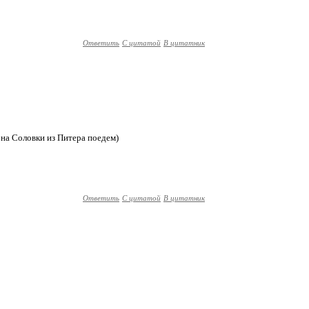
Ответить
С цитатой
В цитатник
о на Соловки из Питера поедем)
Ответить
С цитатой
В цитатник