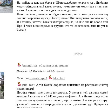
На майских как раз была в Шлиссельбурге, ехали с ул . Дыбенко
ходит официальный катер музея, по-моему он ходит раз в час, вре
в самой крепости и плюс два часа на дорогу.
Плюс не знаю, интересно будет или нет, но в этот раз ездила е
военно-морского музея). Электричка с Финляндского вокзала час 
В Гатчину, кстати, тоже в этот раз ездила, но мне она не особо по
Про 4 часа в понедельник трудно что-то советовать, мне на ум т
была:)
Annataliya
обратиться по имени
Пятница, 22 Мая 2015 г. 20:42 (
ссылка
)
Ответ на
комментарий
jeka_foot
jeka_foot
, А ты там не обратила внимание на расписание кате
праздникам?
Дорога жизни мне очень интересна. У меня с ней связана семе
младший в семье и в 1941-м ушел на фронт. А в Ленинграде остал
решили эвакуировать как раз по Дороге жизни. Но как раз их груз
узнал об этом, в Ленинграде жить не смог, уехал оттуда. Правда, ез
Вот такая история.