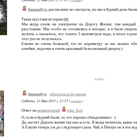
Annataliya
, расписание не смотрела, но мы в будний день были
Такая грустная история:((((
Мы когда ехали на электричке на Дорогу Жизни, там каждый 
расстояние. Мы особо не готовились к поездке, и я была уверен
музеем, а оказалось, что топать 5 километров надо, в итоге я реш
этот раз не получилось.
Елагин не очень большой, его по периметру за час можно обо
аллейки, лодочки и очень красивый белоснежный дворец:)
Annataliya
обратиться по имени
Суббота, 23 Мая 2015 г. 23:27 (
ссылка
)
Ответ на
комментарий
jeka_foot
О, если в будний были, то это хорошо обнадеживает. :)
Да, насчет Дороги жизни так оно и есть. Я когда почитала, какие т
А Елагин теперь уж до следующего раза. Чай, в Питере не в послед