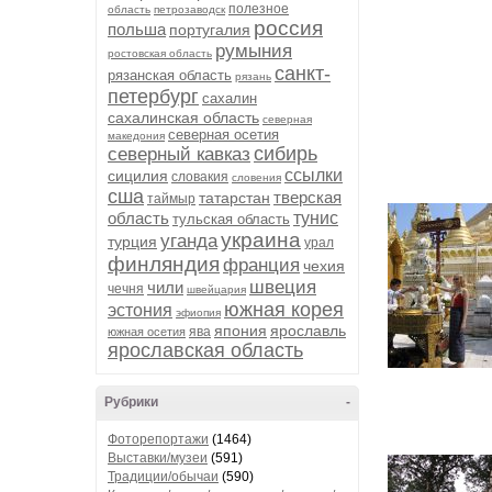
полезное
область
петрозаводск
россия
польша
португалия
румыния
ростовская область
санкт-
рязанская область
рязань
петербург
сахалин
сахалинская область
северная
северная осетия
македония
сибирь
северный кавказ
ссылки
сицилия
словакия
словения
сша
тверская
татарстан
таймыр
область
тунис
тульская область
украина
уганда
турция
урал
финляндия
франция
чехия
швеция
чили
чечня
швейцария
южная корея
эстония
эфиопия
япония
ярославль
ява
южная осетия
ярославская область
Рубрики
-
Фоторепортажи
(1464)
Выставки/музеи
(591)
Традиции/обычаи
(590)