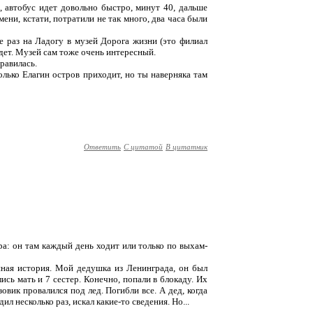
, автобус идет довольно быстро, минут 40, дальше
мени, кстати, потратили не так много, два часа были
ще раз на Ладогу в музей Дорога жизни (это филиал
идет. Музей сам тоже очень интересный.
нравилась.
олько Елагин остров приходит, но ты наверняка там
Ответить
С цитатой
В цитатник
ра: он там каждый день ходит или только по выхам-
йная история. Мой дедушка из Ленинграда, он был
ись мать и 7 сестер. Конечно, попали в блокаду. Их
овик провалился под лед. Погибли все. А дед, когда
дил несколько раз, искал какие-то сведения. Но...