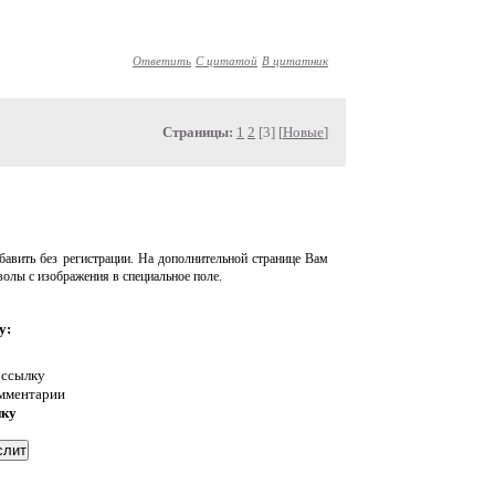
Ответить
С цитатой
В цитатник
Страницы:
1
2
[3] [
Новые
]
авить без регистрации. На дополнительной странице Вам
волы с изображения в специальное поле.
у:
 ссылку
омментарии
нку