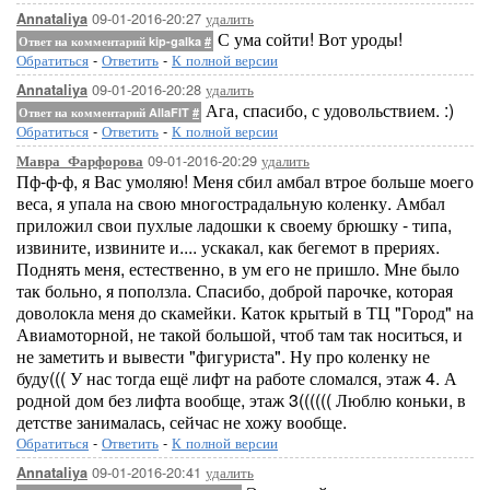
09-01-2016-20:27
удалить
Annataliya
С ума сойти! Вот уроды!
Ответ на комментарий kip-galka
#
Обратиться
-
Ответить
-
К полной версии
09-01-2016-20:28
удалить
Annataliya
Ага, спасибо, с удовольствием. :)
Ответ на комментарий AllaFIT
#
Обратиться
-
Ответить
-
К полной версии
09-01-2016-20:29
удалить
Мавра_Фарфорова
Пф-ф-ф, я Вас умоляю! Меня сбил амбал втрое больше моего
веса, я упала на свою многострадальную коленку. Амбал
приложил свои пухлые ладошки к своему брюшку - типа,
извините, извините и.... ускакал, как бегемот в прериях.
Поднять меня, естественно, в ум его не пришло. Мне было
так больно, я поползла. Спасибо, доброй парочке, которая
доволокла меня до скамейки. Каток крытый в ТЦ "Город" на
Авиамоторной, не такой большой, чтоб там так носиться, и
не заметить и вывести "фигуриста". Ну про коленку не
буду((( У нас тогда ещё лифт на работе сломался, этаж 4. А
родной дом без лифта вообще, этаж 3(((((( Люблю коньки, в
детстве занималась, сейчас не хожу вообще.
Обратиться
-
Ответить
-
К полной версии
09-01-2016-20:41
удалить
Annataliya