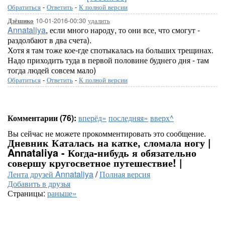
Обратиться
-
Ответить
-
К полной версии
10-01-2016-00:30
удалить
Дзёшико
Annataliya
, если много народу, то они все, что смогут -
раздолбают в два счета).
Хотя я там тоже кое-где спотыкалась на больших трещинах.
Надо приходить туда в первой половине буднего дня - там
тогда людей совсем мало)
Обратиться
-
Ответить
-
К полной версии
Комментарии (76):
вперёд»
последняя»
вверх^
Вы сейчас не можете прокомментировать это сообщение.
Дневник Каталась на катке, сломала ногу |
Annataliya - Когда-нибудь я обязательно
совершу кругосветное путешествие! |
Лента друзей Annataliya
/
Полная версия
Добавить в друзья
Страницы:
раньше»