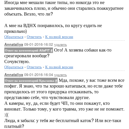
Иногда мне мешали такие типы, но никогда это не
заканчивалось плохо, и обычно они старались поаккуратнее
объехать. Везло, что ли?
А мне на ВДНХ понравилось, по кругу ездить не
прикольно)
Обратиться
-
Ответить
-
К полной версии
09-01-2016-16:02
удалить
Annataliya
Ого! А хозяева собаки как-то
Ответ на комментарий AllaFIT
#
среагировали вообще?
Сочувствую.
Обратиться
-
Ответить
-
К полной версии
09-01-2016-16:04
удалить
Annataliya
Мда, похоже, у вас тоже всем все
Ответ на комментарий Крыланка
#
пофиг. Я знаю, что ты хорошо катаешься, но если даже тебе
приходилось от этого придурка отскакивать, то
представляю себе, что чувствовали другие.
А камеры, ну, да, если будет ЧП, то они покажут, кто
виноват. Только тому, у кого травма, это уже не не поможет.
:((
Люда, я забыла: у тебя же бесплатный каток? Или все-таки
платный?