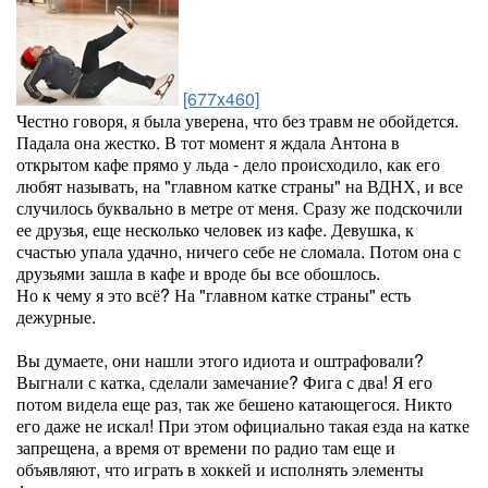
[677x460]
Честно говоря, я была уверена, что без травм не обойдется.
Падала она жестко. В тот момент я ждала Антона в
открытом кафе прямо у льда - дело происходило, как его
любят называть, на "главном катке страны" на ВДНХ, и все
случилось буквально в метре от меня. Сразу же подскочили
ее друзья, еще несколько человек из кафе. Девушка, к
счастью упала удачно, ничего себе не сломала. Потом она с
друзьями зашла в кафе и вроде бы все обошлось.
Но к чему я это всё? На "главном катке страны" есть
дежурные.
Вы думаете, они нашли этого идиота и оштрафовали?
Выгнали с катка, сделали замечание? Фига с два! Я его
потом видела еще раз, так же бешено катающегося. Никто
его даже не искал! При этом официально такая езда на катке
запрещена, а время от времени по радио там еще и
объявляют, что играть в хоккей и исполнять элементы