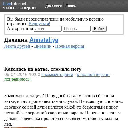
Live
Internet
Дневники
Личка
мобильная версия
Вы были перенаправлены на мобильную версию
страницы.
Вернуться!
Авторизация
Дневник
Annataliya
Лента друзей
-
Дневник
-
Полная версия
Каталась на катке, сломала ногу
09-01-2016 10:00
к комментариям
-
к полной версии
-
понравилось!
Знакомая ситуация? Пару дней назад мы снова были на
катке, и там произошел такой случай. На ехавшую спокойно
девушку со всей дури налетел какой-то
безмозглый идиот
несшийся с огромной скоростью парень. Парень покатился
дальше, а девушка пролетела несколько метров и упала на
лед.