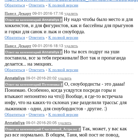
Обратиться
-
Ответить
-
К полной версии
09-01-2016-17:16
удалить
Павел_Декарт
Ну надо чтобы было место и для
Ответ на комментарий Annataliya
#
хоккеистов, и для фигуристов, как и бассейны для прыгунов
и горки для санок и лыж и сноуборда.
Обратиться
-
Ответить
-
К полной версии
09-01-2016-18:13
удалить
Павел_Декарт
Но ты всех подруг на уши
Ответ на комментарий Annataliya
#
поставила, все за тебя переживали! Вот так и пропаганда
делается... на эмоциях.
Обратиться
-
Ответить
-
К полной версии
09-01-2016-20:02
удалить
Annataliya
О, сноубордисты - это даааа!
Ответ на комментарий Потопешка
#
Понимаю. Особенно, когда усядутся посреди горы и
втыкают непонятно на что)) Вообще, я где-то встречала
инфу, что на каких-то склонах уже разделили трассы: для
лыжников - одни, для сноубордистов - другие. :)
Обратиться
-
Ответить
-
К полной версии
09-01-2016-20:05
удалить
Annataliya
Так, может, у вас как
Ответ на комментарий Счастливый_Астролог
#
раз все нормально. В общем, Таня, мой пост не повод,