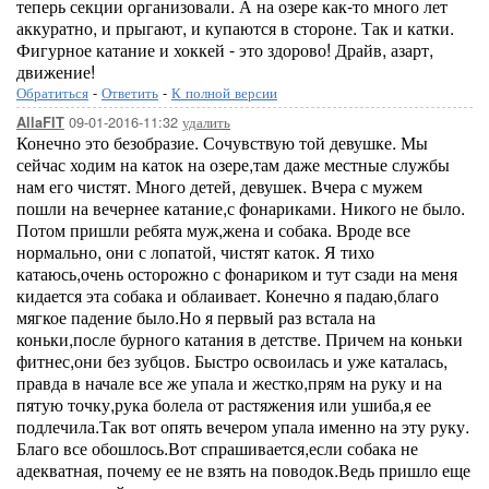
теперь секции организовали. А на озере как-то много лет
аккуратно, и прыгают, и купаются в стороне. Так и катки.
Фигурное катание и хоккей - это здорово! Драйв, азарт,
движение!
Обратиться
-
Ответить
-
К полной версии
09-01-2016-11:32
удалить
AllaFIT
Конечно это безобразие. Сочувствую той девушке. Мы
сейчас ходим на каток на озере,там даже местные службы
нам его чистят. Много детей, девушек. Вчера с мужем
пошли на вечернее катание,с фонариками. Никого не было.
Потом пришли ребята муж,жена и собака. Вроде все
нормально, они с лопатой, чистят каток. Я тихо
катаюсь,очень осторожно с фонариком и тут сзади на меня
кидается эта собака и облаивает. Конечно я падаю,благо
мягкое падение было.Но я первый раз встала на
коньки,после бурного катания в детстве. Причем на коньки
фитнес,они без зубцов. Быстро освоилась и уже каталась,
правда в начале все же упала и жестко,прям на руку и на
пятую точку,рука болела от растяжения или ушиба,я ее
подлечила.Так вот опять вечером упала именно на эту руку.
Благо все обошлось.Вот спрашивается,если собака не
адекватная, почему ее не взять на поводок.Ведь пришло еще