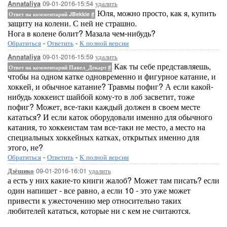
09-01-2016-15:54
удалить
Annataliya
Юля, можно просто, как я, купить
Ответ на комментарий JBekkie
#
защиту на колени. С ней не страшно.
Нога в колене болит? Мазала чем-нибудь?
Обратиться
-
Ответить
-
К полной версии
09-01-2016-15:59
удалить
Annataliya
Как ты себе представляешь,
Ответ на комментарий Павел_Декарт
#
чтобы на одном катке одновременно и фигурное катание, и
хоккей, и обычное катание? Травмы пофиг? А если какой-
нибудь хоккеист шайбой кому-то в лоб засветит, тоже
пофиг? Может, все-таки каждый должен в своем месте
кататься? И если каток оборудовали именно для обычного
катания, то хоккеистам там все-таки не место, а место на
специальных хоккейных катках, открытых именно для
этого, не?
Обратиться
-
Ответить
-
К полной версии
09-01-2016-16:01
удалить
Дзёшико
а есть у них какие-то книги жалоб? Может там писать? если
один напишет - все равно, а если 10 - это уже может
привести к ужесточению мер относительно таких
любителей кататься, которые ни с кем не считаются.