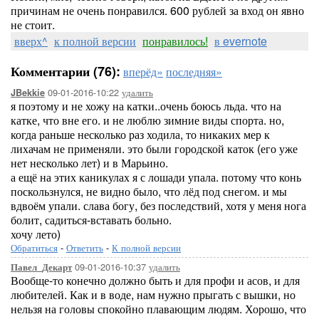
причинам не очень понравился. 600 рублей за вход он явно
не стоит.
вверх^
к полной версии
понравилось!
в evernote
Комментарии (76):
вперёд»
последняя»
09-01-2016-10:22
удалить
JBekkie
я поэтому и не хожу на катки..очень боюсь льда. что на
катке, что вне его. и не люблю зимние виды спорта. но,
когда раньше несколько раз ходила, то никаких мер к
лихачам не применяли. это были городской каток (его уже
нет несколько лет) и в Марьино.
а ещё на этих каникулах я с лошади упала. потому что конь
поскользнулся, не видно было, что лёд под снегом. и мы
вдвоём упали. слава богу, без последствий, хотя у меня нога
болит, садиться-вставать больно.
хочу лето)
Обратиться
-
Ответить
-
К полной версии
09-01-2016-10:37
удалить
Павел_Декарт
Вообще-то конечно должно быть и для профи и асов, и для
любителей. Как и в воде, нам нужно прыгать с вышки, но
нельзя на головы спокойно плавающим людям. Хорошо, что