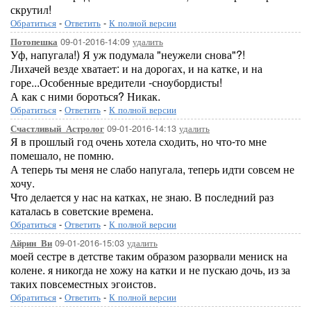
скрутил!
Обратиться
-
Ответить
-
К полной версии
09-01-2016-14:09
удалить
Потопешка
Уф, напугала!) Я уж подумала "неужели снова"?!
Лихачей везде хватает: и на дорогах, и на катке, и на
горе...Особенные вредители -сноубордисты!
А как с ними бороться? Никак.
Обратиться
-
Ответить
-
К полной версии
09-01-2016-14:13
удалить
Счастливый_Астролог
Я в прошлый год очень хотела сходить, но что-то мне
помешало, не помню.
А теперь ты меня не слабо напугала, теперь идти совсем не
хочу.
Что делается у нас на катках, не знаю. В последний раз
каталась в советские времена.
Обратиться
-
Ответить
-
К полной версии
09-01-2016-15:03
удалить
Айрин_Ви
моей сестре в детстве таким образом разорвали мениск на
колене. я никогда не хожу на катки и не пускаю дочь, из за
таких повсеместных эгоистов.
Обратиться
-
Ответить
-
К полной версии