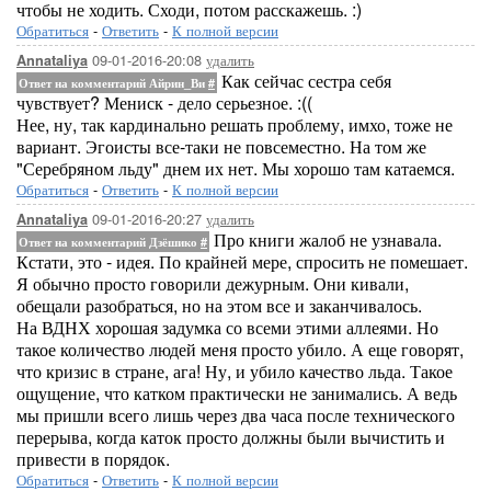
чтобы не ходить. Сходи, потом расскажешь. :)
Обратиться
-
Ответить
-
К полной версии
09-01-2016-20:08
удалить
Annataliya
Как сейчас сестра себя
Ответ на комментарий Айрин_Ви
#
чувствует? Мениск - дело серьезное. :((
Нее, ну, так кардинально решать проблему, имхо, тоже не
вариант. Эгоисты все-таки не повсеместно. На том же
"Серебряном льду" днем их нет. Мы хорошо там катаемся.
Обратиться
-
Ответить
-
К полной версии
09-01-2016-20:27
удалить
Annataliya
Про книги жалоб не узнавала.
Ответ на комментарий Дзёшико
#
Кстати, это - идея. По крайней мере, спросить не помешает.
Я обычно просто говорили дежурным. Они кивали,
обещали разобраться, но на этом все и заканчивалось.
На ВДНХ хорошая задумка со всеми этими аллеями. Но
такое количество людей меня просто убило. А еще говорят,
что кризис в стране, ага! Ну, и убило качество льда. Такое
ощущение, что катком практически не занимались. А ведь
мы пришли всего лишь через два часа после технического
перерыва, когда каток просто должны были вычистить и
привести в порядок.
Обратиться
-
Ответить
-
К полной версии