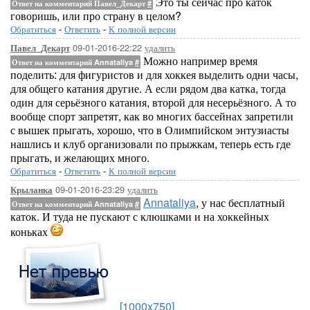
Это ты сейчас про каток
Ответ на комментарий Павел_Декарт
#
говоришь, или про страну в целом?
Обратиться
-
Ответить
-
К полной версии
09-01-2016-22:22
удалить
Павел_Декарт
Можно например время
Ответ на комментарий Annataliya
#
поделить: для фигуристов и для хоккея выделить одни часы,
для общего катания другие. А если рядом два катка, тогда
один для серьёзного катания, второй для несерьёзного. А то
вообще спорт запретят, как во многих бассейнах запретили
с вышек прыгать, хорошо, что в Олимпийском энтузиасты
нашлись и клуб организовали по прыжкам, теперь есть где
прыгать, и желающих много.
Обратиться
-
Ответить
-
К полной версии
09-01-2016-23:29
удалить
Крыланка
Annataliya
, у нас бесплатный
Ответ на комментарий Annataliya
#
каток. И туда не пускают с клюшками и на хоккейных
коньках
[1000x750]