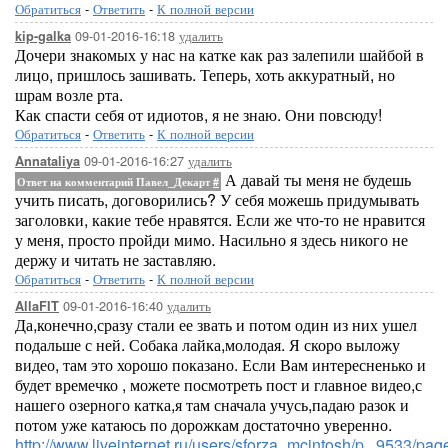
Обратиться
-
Ответить
-
К полной версии
09-01-2016-16:18
удалить
kip-galka
Дочери знакомых у нас на катке как раз залепили шайбой в
лицо, пришлось зашивать. Теперь, хоть аккуратный, но
шрам возле рта.
Как спасти себя от идиотов, я не знаю. Они повсюду!
Обратиться
-
Ответить
-
К полной версии
09-01-2016-16:27
удалить
Annataliya
А давай ты меня не будешь
Ответ на комментарий Павел_Декарт
#
учить писать, договорились? У себя можешь придумывать
заголовки, какие тебе нравятся. Если же что-то не нравится
у меня, просто пройди мимо. Насильно я здесь никого не
держу и читать не заставляю.
Обратиться
-
Ответить
-
К полной версии
09-01-2016-16:40
удалить
AllaFIT
Да,конечно,сразу стали ее звать и потом один из них ушел
подальше с ней. Собака лайка,молодая. Я скоро выложу
видео, там это хорошо показано. Если Вам интересненько и
будет времечко , можете посмотреть пост и главное видео,с
нашего озерного катка,я там сначала учусь,падаю разок и
потом уже катаюсь по дорожкам достаточно уверенно.
http://www.liveinternet.ru/users/sforza_mcintosh/p...9533/