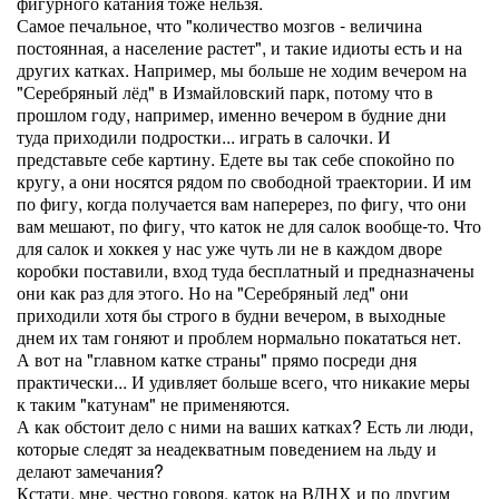
фигурного катания тоже нельзя.
Самое печальное, что "количество мозгов - величина
постоянная, а население растет", и такие идиоты есть и на
других катках. Например, мы больше не ходим вечером на
"Серебряный лёд" в Измайловский парк, потому что в
прошлом году, например, именно вечером в будние дни
туда приходили подростки... играть в салочки. И
представьте себе картину. Едете вы так себе спокойно по
кругу, а они носятся рядом по свободной траектории. И им
по фигу, когда получается вам наперерез, по фигу, что они
вам мешают, по фигу, что каток не для салок вообще-то. Что
для салок и хоккея у нас уже чуть ли не в каждом дворе
коробки поставили, вход туда бесплатный и предназначены
они как раз для этого. Но на "Серебряный лед" они
приходили хотя бы строго в будни вечером, в выходные
днем их там гоняют и проблем нормально покататься нет.
А вот на "главном катке страны" прямо посреди дня
практически... И удивляет больше всего, что никакие меры
к таким "катунам" не применяются.
А как обстоит дело с ними на ваших катках? Есть ли люди,
которые следят за неадекватным поведением на льду и
делают замечания?
Кстати, мне, честно говоря, каток на ВДНХ и по другим