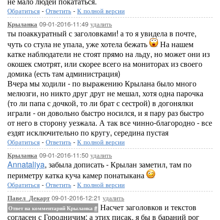
не мало людей покататься.
Обратиться
-
Ответить
-
К полной версии
09-01-2016-11:49
удалить
Крыланка
ты поаккуратный с заголовками! а то я увидела в почте,
чуть со стула не упала, уже хотела бежать
На нашем
катке наблюдатели не стоят прямо на льду, но может они из
окошек смотрят, или скорее всего на мониторах из своего
домика (есть там администрация)
Вчера мы ходили - по выражению Крылана было много
мелюзги, но никто друг друг не мешал, хотя одна парочка
(то ли папа с дочкой, то ли брат с сестрой) в догонялки
играли - он довольно быстро носился, и я пару раз быстро
от него в сторону уезжала. А так все чинно-благородно - все
ездят исключительно по кругу, середина пустая
Обратиться
-
Ответить
-
К полной версии
09-01-2016-11:50
удалить
Крыланка
Annataliya
, забыла дописать - Крылан заметил, там по
периметру катка куча камер понатыкана
Обратиться
-
Ответить
-
К полной версии
09-01-2016-12:21
удалить
Павел_Декарт
Насчет заголовков и текстов
Ответ на комментарий Крыланка
#
согласен с Городничим: а этих писак, я бы в бараний рог