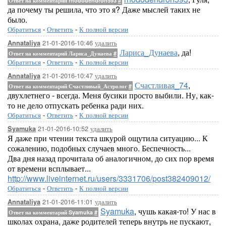
Ответ на комментарий rhododendron593
#
да почему ты решила, что это я? Даже мыслей таких не
было.
Обратиться
-
Ответить
-
К полной версии
21-01-2016-10:46
удалить
Annataliya
Лариса_Дунаева
, да!
Ответ на комментарий Лариса_Дунаева
#
Обратиться
-
Ответить
-
К полной версии
21-01-2016-10:47
удалить
Annataliya
Счастливая_74
,
Ответ на комментарий Счастливый_Астролог
#
двухлетнего - всегда. Меня бусики просто выбили. Ну, как-
то не дело отпускать ребенка ради них.
Обратиться
-
Ответить
-
К полной версии
21-01-2016-10:52
удалить
Syamuka
Я даже при чтении текста шкурой ощутила ситуацию... К
сожалению, подобных случаев много. Беспечность...
Два дня назад прочитала об аналогичном, до сих пор время
от времени всплывает...
http://www.liveinternet.ru/users/3331706/post382409012/
Обратиться
-
Ответить
-
К полной версии
21-01-2016-11:01
удалить
Annataliya
Syamuka
, чушь какая-то! У нас в
Ответ на комментарий Syamuka
#
школах охрана, даже родителей теперь внутрь не пускают,