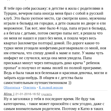
Я тебе про себя расскажу: в детстве я жила с родителями в
Турции, вечером папа иногда меня брал с собой в русский
клуб. Это было уютное место, где смотрели кино, мужчины
играли в бильярд ив городки, а дети скакали во дворе и ели
мороженое. Так вот, мне было 4 года, папа играл в бильярд,
а я бегала с детьми, потом смотрю папы нет, я решила что
он меня не нашел и ушел без меня, и пошла через весь
квартал (километра полтора) домой. По дороге какие-то
турки меня угощали конфетами,разговаривали со мной, ноя
им отвечала, что спешу домой к маме и папе. У мамы чуть
инфаркт не случился, когда она меня увидела. Папа
прискакал минут через пятнадцать дико крича " ребенок
пропал" и получил от мамы люлей по полной программе.
Ведь я была такая вся беленькая и красивая девочка, могли и
забрать куда-нибудь. В общем я с детства была
самостоятельным путешественником :))
Обратиться
-
Ответить
-
К полной версии
21-01-2016-16:52
удалить
Alina_i
Ну и заголовки у тебя в последнее время. Не буду так
категорична, - такое может произойти с кем угодно, даже с
самым внимательным родителем. Поэтому я Катю в таких