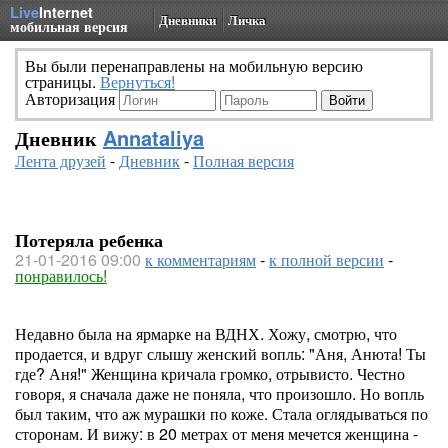
Live
Internet
Дневники
Личка
мобильная версия
Вы были перенаправлены на мобильную версию
страницы.
Вернуться!
Авторизация
Дневник
Annataliya
Лента друзей
-
Дневник
-
Полная версия
Потеряла ребенка
21-01-2016 09:00
к комментариям
-
к полной версии
-
понравилось!
Недавно была на ярмарке на ВДНХ. Хожу, смотрю, что
продается, и вдруг слышу женский вопль: "Аня, Анюта! Ты
где? Аня!" Женщина кричала громко, отрывисто. Честно
говоря, я сначала даже не поняла, что произошло. Но вопль
был таким, что аж мурашки по коже. Стала оглядываться по
сторонам. И вижу: в 20 метрах от меня мечется женщина -