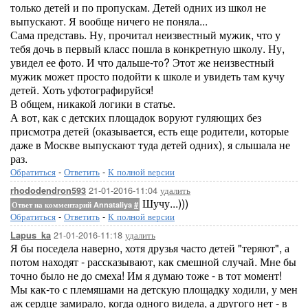
только детей и по пропускам. Детей одних из школ не
выпускают. Я вообще ничего не поняла...
Сама представь. Ну, прочитал неизвестный мужик, что у
тебя дочь в первый класс пошла в конкретную школу. Ну,
увидел ее фото. И что дальше-то? Этот же неизвестный
мужик может просто подойти к школе и увидеть там кучу
детей. Хоть уфотографируйся!
В общем, никакой логики в статье.
А вот, как с детских площадок воруют гуляющих без
присмотра детей (оказывается, есть еще родители, которые
даже в Москве выпускают туда детей одних), я слышала не
раз.
Обратиться
-
Ответить
-
К полной версии
21-01-2016-11:04
удалить
rhododendron593
Шучу...)))
Ответ на комментарий Annataliya
#
Обратиться
-
Ответить
-
К полной версии
21-01-2016-11:18
удалить
Lapus_ka
Я бы поседела наверно, хотя друзья часто детей "теряют", а
потом находят - рассказывают, как смешной случай. Мне бы
точно было не до смеха! Им я думаю тоже - в тот момент!
Мы как-то с племяшами на детскую площадку ходили, у мен
аж сердце замирало, когда одного видела, а другого нет - в