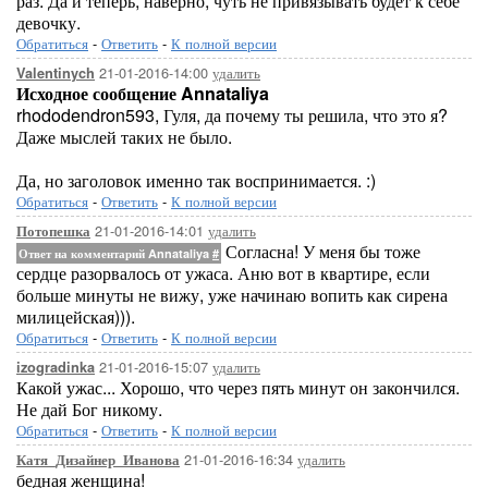
раз. Да и теперь, наверно, чуть не привязывать будет к себе
девочку.
Обратиться
-
Ответить
-
К полной версии
21-01-2016-14:00
удалить
Valentinych
Исходное сообщение Annataliya
rhododendron593, Гуля, да почему ты решила, что это я?
Даже мыслей таких не было.
Да, но заголовок именно так воспринимается. :)
Обратиться
-
Ответить
-
К полной версии
21-01-2016-14:01
удалить
Потопешка
Согласна! У меня бы тоже
Ответ на комментарий Annataliya
#
сердце разорвалось от ужаса. Аню вот в квартире, если
больше минуты не вижу, уже начинаю вопить как сирена
милицейская))).
Обратиться
-
Ответить
-
К полной версии
21-01-2016-15:07
удалить
izogradinka
Какой ужас... Хорошо, что через пять минут он закончился.
Не дай Бог никому.
Обратиться
-
Ответить
-
К полной версии
21-01-2016-16:34
удалить
Катя_Дизайнер_Иванова
бедная женщина!