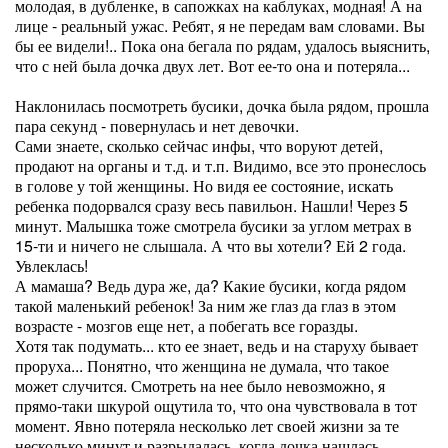
молодая, в дубленке, в сапожках на каблуках, модная! А на
лице - реальный ужас. Ребят, я не передам вам словами. Вы
бы ее видели!.. Пока она бегала по рядам, удалось выяснить,
что с ней была дочка двух лет. Вот ее-то она и потеряла...
Наклонилась посмотреть бусики, дочка была рядом, прошла
пара секунд - повернулась и нет девочки.
Сами знаете, сколько сейчас инфы, что воруют детей,
продают на органы и т.д. и т.п. Видимо, все это пронеслось
в голове у той женщины. Но видя ее состояние, искать
ребенка подорвался сразу весь павильон. Нашли! Через 5
минут. Малышка тоже смотрела бусики за углом метрах в
15-ти и ничего не слышала. А что вы хотели? Ей 2 года.
Увлеклась!
А мамаша? Ведь дура же, да? Какие бусики, когда рядом
такой маленький ребенок! За ним же глаз да глаз в этом
возрасте - мозгов еще нет, а побегать все горазды.
Хотя так подумать... кто ее знает, ведь и на старуху бывает
проруха... Понятно, что женщина не думала, что такое
может случится. Смотреть на нее было невозможно, я
прямо-таки шкурой ощутила то, что она чувствовала в тот
момент. Явно потеряла несколько лет своей жизни за те
несколько минут и разрыдалась, когда дочка нашлась.