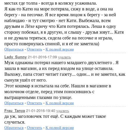
местах где толпа - всегда в коляску усаживала.
Я как-то Катю на море потеряла, сижу в воде, а она на
берегу - на песочке. Я все время лицом к берегу - за ней
наблюдаю - и тут смотрю - нет Кати. Выбежала, всем
друзьям и Лёхе кричу что Катя потерялась. Леша в одну
сторону побежал, я в другую, и слышу - друзья зовут... Катя
и не думала теряться, сидела себе на песочке и играла,
просто повернулась спиной, и я её не заметила)
Обратиться
-
Ответить
-
К полной версии
21-01-2016-17:09
удалить
Lady_Sunny
Муж однажны потерял нашего младшего двухлетнего . Я
зашла в магазин, а их перед входом на улице оставила.
Выхожу, папа стоит читает газету... один... и не заметил, как
сынуля ушёл от него.
Этот кошмар я испытала на себе. Нашли в магазине в
молочном отделе, перед этим поносившись с
вытращенными глазами по улице.
Обратиться
-
Ответить
-
К полной версии
21-01-2016-19:40
удалить
Frau_Tanya
да уж, заголовочек тот ещё. С каждым может такое
случиться.
Обратиться
-
Ответить
-
К полной версии