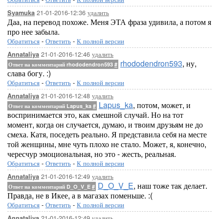
21-01-2016-12:36
удалить
Syamuka
Даа, на перевод похоже. Меня ЭТА фраза удивила, а потом я
про нее забыла.
Обратиться
-
Ответить
-
К полной версии
21-01-2016-12:46
удалить
Annataliya
rhododendron593
, ну,
Ответ на комментарий rhododendron593
#
слава богу. :)
Обратиться
-
Ответить
-
К полной версии
21-01-2016-12:48
удалить
Annataliya
Lapus_ka
, потом, может, и
Ответ на комментарий Lapus_ka
#
воспринимается это, как смешной случай. Но на тот
момент, когда он случается, думаю, и твоим друзьям не до
смеха. Катя, поседеть реально. Я представила себя на месте
той женщины, мне чуть плохо не стало. Может, я, конечно,
чересчур эмоциональная, но это - жесть, реальная.
Обратиться
-
Ответить
-
К полной версии
21-01-2016-12:49
удалить
Annataliya
D_O_V_E
, наш тоже так делает.
Ответ на комментарий D_O_V_E
#
Правда, не в Икее, а в магазах поменьше. :(
Обратиться
-
Ответить
-
К полной версии
21-01-2016-12:49
удалить
Annataliya