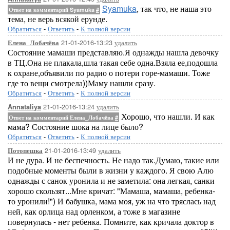
Syamuka
, так что, не наша это
Ответ на комментарий Syamuka
#
тема, не верь всякой ерунде.
Обратиться
-
Ответить
-
К полной версии
21-01-2016-13:23
удалить
Елена_Лобачёва
Состояние мамаши представляю.Я однажды нашла девочку
в ТЦ.Она не плакала,шла такая себе одна.Взяла ее,подошла
к охране,объявили по радио о потери горе-мамаши. Тоже
где то вещи смотрела))Маму нашли сразу.
Обратиться
-
Ответить
-
К полной версии
21-01-2016-13:24
удалить
Annataliya
Хорошо, что нашли. И как
Ответ на комментарий Елена_Лобачёва
#
мама? Состояние шока на лице было?
Обратиться
-
Ответить
-
К полной версии
21-01-2016-13:49
удалить
Потопешка
И не дура. И не беспечность. Не надо так.Думаю, такие или
подобные моменты были в жизни у каждого. Я свою Алю
однажды с санок уронила и не заметила: она легкая, санки
хорошо скользят...Мне кричат: "Мамаша, мамаша, ребенка-
то уронили!") И бабушка, мама моя, уж на что тряслась над
ней, как орлица над орленком, а тоже в магазине
повернулась - нет ребенка. Помните, как кричала доктор в