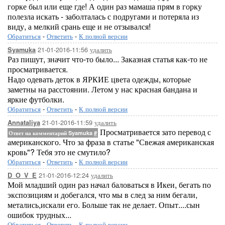
горке был или еще где! А один раз мамаша прям в горку
полезла искать - заболталась с подругами и потеряла из
виду, а мелкий срань еще и не отзывался!
Обратиться
-
Ответить
-
К полной версии
21-01-2016-11:56
удалить
Syamuka
Раз пишут, значит что-то было... Заказная статья как-то не
просматривается.
Надо одевать деток в ЯРКИЕ цвета одежды, которые
заметны на расстоянии. Летом у нас красная бандана и
яркие футболки.
Обратиться
-
Ответить
-
К полной версии
21-01-2016-11:59
удалить
Annataliya
Просматривается зато перевод с
Ответ на комментарий Syamuka
#
американского. Что за фраза в статье "Свежая американская
кровь"? Тебя это не смутило?
Обратиться
-
Ответить
-
К полной версии
21-01-2016-12:24
удалить
D_O_V_E
Мой младший один раз начал баловаться в Икеи, бегать по
экспозициям и добегался, что мы в след за ним бегали,
метались,искали его. Больше так не делает. Опыт....сын
ошибок трудных...
Обратиться
-
Ответить
-
К полной версии