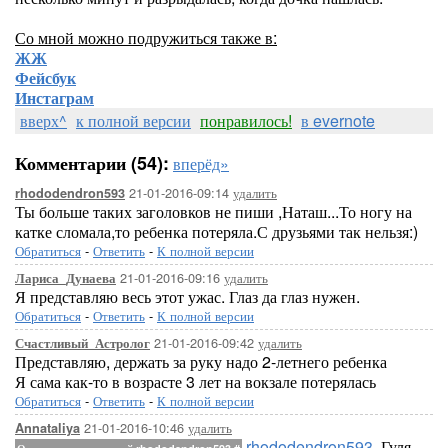
Со мной можно подружиться также в:
ЖЖ
Фейсбук
Инстаграм
вверх^
к полной версии
понравилось!
в evernote
Комментарии (54):
вперёд»
21-01-2016-09:14
удалить
rhododendron593
Ты больше таких заголовков не пиши ,Наташ...То ногу на
катке сломала,то ребенка потеряла.С друзьями так нельзя:)
Обратиться
-
Ответить
-
К полной версии
21-01-2016-09:16
удалить
Лариса_Дунаева
Я представляю весь этот ужас. Глаз да глаз нужен.
Обратиться
-
Ответить
-
К полной версии
21-01-2016-09:42
удалить
Счастливый_Астролог
Представляю, держать за руку надо 2-летнего ребенка
Я сама как-то в возрасте 3 лет на вокзале потерялась
Обратиться
-
Ответить
-
К полной версии
21-01-2016-10:46
удалить
Annataliya
rhododendron593
, Гуля,