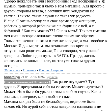
"Добро пожаловать или Посторонним вход воспрещен"?!)))
Думаю, примерно так и было в том магазине. Аля просто с
другой стороны встала, а бабушку чуть кондратий не
хватил. Так что, такие случаи не такая уж редкость.
И еще. Я очень осуждала в свое время одну женщину,
ребенок, у которой ребенок жил в будни не с ней, а с
бабушкой. "Как так можно??? Она ж мать!" Так вот именно
моя жизнь вскоре сложилась точно таким же образом.
Только эта женщина жила в том же городке, а мы - вообще в
Москве. И до смерти мамы оставались воскресно-
отпускными родителями...=( Гоша говорил, что у нашей
дочери из Лобни один путь - в ЗАГС). Правда, жизнь
сложилась несколько иначе, но это уже совсем другая
история.
Обратиться
-
Ответить
-
К полной версии
21-01-2016-13:57
удалить
Annataliya
Так разве осуждаем? Тут
Ответ на комментарий Потопешка
#
другое. Я представила себя на ее месте. Может случиться?
Может! Но я бы себя урыла потом в любом случае. Как и
она сама, наверное, как и любая из нас.
Мамаша как раз была не безалаберная, видно же была,
каково ей. Но дурой себя потом наверняка называла и не