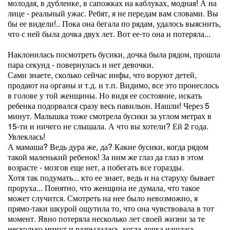
молодая, в дубленке, в сапожках на каблуках, модная! А на
лице - реальный ужас. Ребят, я не передам вам словами. Вы
бы ее видели!.. Пока она бегала по рядам, удалось выяснить,
что с ней была дочка двух лет. Вот ее-то она и потеряла...
Наклонилась посмотреть бусики, дочка была рядом, прошла
пара секунд - повернулась и нет девочки.
Сами знаете, сколько сейчас инфы, что воруют детей,
продают на органы и т.д. и т.п. Видимо, все это пронеслось
в голове у той женщины. Но видя ее состояние, искать
ребенка подорвался сразу весь павильон. Нашли! Через 5
минут. Малышка тоже смотрела бусики за углом метрах в
15-ти и ничего не слышала. А что вы хотели? Ей 2 года.
Увлеклась!
А мамаша? Ведь дура же, да? Какие бусики, когда рядом
такой маленький ребенок! За ним же глаз да глаз в этом
возрасте - мозгов еще нет, а побегать все горазды.
Хотя так подумать... кто ее знает, ведь и на старуху бывает
проруха... Понятно, что женщина не думала, что такое
может случится. Смотреть на нее было невозможно, я
прямо-таки шкурой ощутила то, что она чувствовала в тот
момент. Явно потеряла несколько лет своей жизни за те
несколько минут и разрыдалась, когда дочка нашлась.