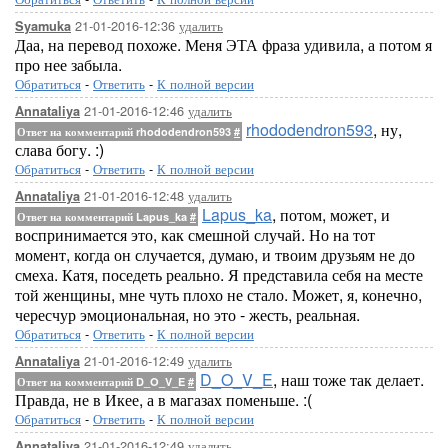
21-01-2016-12:36
удалить
Syamuka
Даа, на перевод похоже. Меня ЭТА фраза удивила, а потом я
про нее забыла.
Обратиться
-
Ответить
-
К полной версии
21-01-2016-12:46
удалить
Annataliya
rhododendron593
, ну,
Ответ на комментарий rhododendron593
#
слава богу. :)
Обратиться
-
Ответить
-
К полной версии
21-01-2016-12:48
удалить
Annataliya
Lapus_ka
, потом, может, и
Ответ на комментарий Lapus_ka
#
воспринимается это, как смешной случай. Но на тот
момент, когда он случается, думаю, и твоим друзьям не до
смеха. Катя, поседеть реально. Я представила себя на месте
той женщины, мне чуть плохо не стало. Может, я, конечно,
чересчур эмоциональная, но это - жесть, реальная.
Обратиться
-
Ответить
-
К полной версии
21-01-2016-12:49
удалить
Annataliya
D_O_V_E
, наш тоже так делает.
Ответ на комментарий D_O_V_E
#
Правда, не в Икее, а в магазах поменьше. :(
Обратиться
-
Ответить
-
К полной версии
21-01-2016-12:49
удалить
Annataliya