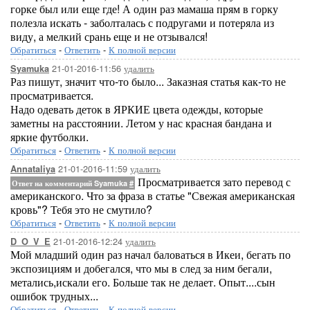
горке был или еще где! А один раз мамаша прям в горку
полезла искать - заболталась с подругами и потеряла из
виду, а мелкий срань еще и не отзывался!
Обратиться
-
Ответить
-
К полной версии
21-01-2016-11:56
удалить
Syamuka
Раз пишут, значит что-то было... Заказная статья как-то не
просматривается.
Надо одевать деток в ЯРКИЕ цвета одежды, которые
заметны на расстоянии. Летом у нас красная бандана и
яркие футболки.
Обратиться
-
Ответить
-
К полной версии
21-01-2016-11:59
удалить
Annataliya
Просматривается зато перевод с
Ответ на комментарий Syamuka
#
американского. Что за фраза в статье "Свежая американская
кровь"? Тебя это не смутило?
Обратиться
-
Ответить
-
К полной версии
21-01-2016-12:24
удалить
D_O_V_E
Мой младший один раз начал баловаться в Икеи, бегать по
экспозициям и добегался, что мы в след за ним бегали,
метались,искали его. Больше так не делает. Опыт....сын
ошибок трудных...
Обратиться
-
Ответить
-
К полной версии