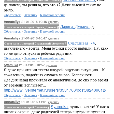
Ответ на комментарий rhododendron593
#
да почему ты решила, что это я? Даже мыслей таких не
было.
Обратиться
-
Ответить
-
К полной версии
21-01-2016-10:46
удалить
Annataliya
Лариса_Дунаева
, да!
Ответ на комментарий Лариса_Дунаева
#
Обратиться
-
Ответить
-
К полной версии
21-01-2016-10:47
удалить
Annataliya
Счастливая_74
,
Ответ на комментарий Счастливый_Астролог
#
двухлетнего - всегда. Меня бусики просто выбили. Ну, как-
то не дело отпускать ребенка ради них.
Обратиться
-
Ответить
-
К полной версии
21-01-2016-10:52
удалить
Syamuka
Я даже при чтении текста шкурой ощутила ситуацию... К
сожалению, подобных случаев много. Беспечность...
Два дня назад прочитала об аналогичном, до сих пор время
от времени всплывает...
http://www.liveinternet.ru/users/3331706/post382409012/
Обратиться
-
Ответить
-
К полной версии
21-01-2016-11:01
удалить
Annataliya
Syamuka
, чушь какая-то! У нас в
Ответ на комментарий Syamuka
#
школах охрана, даже родителей теперь внутрь не пускают,