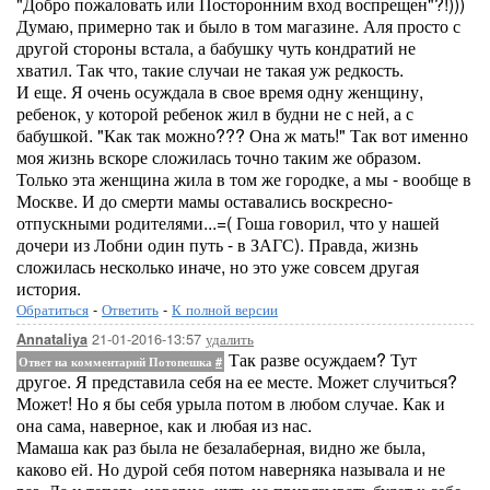
"Добро пожаловать или Посторонним вход воспрещен"?!)))
Думаю, примерно так и было в том магазине. Аля просто с
другой стороны встала, а бабушку чуть кондратий не
хватил. Так что, такие случаи не такая уж редкость.
И еще. Я очень осуждала в свое время одну женщину,
ребенок, у которой ребенок жил в будни не с ней, а с
бабушкой. "Как так можно??? Она ж мать!" Так вот именно
моя жизнь вскоре сложилась точно таким же образом.
Только эта женщина жила в том же городке, а мы - вообще в
Москве. И до смерти мамы оставались воскресно-
отпускными родителями...=( Гоша говорил, что у нашей
дочери из Лобни один путь - в ЗАГС). Правда, жизнь
сложилась несколько иначе, но это уже совсем другая
история.
Обратиться
-
Ответить
-
К полной версии
21-01-2016-13:57
удалить
Annataliya
Так разве осуждаем? Тут
Ответ на комментарий Потопешка
#
другое. Я представила себя на ее месте. Может случиться?
Может! Но я бы себя урыла потом в любом случае. Как и
она сама, наверное, как и любая из нас.
Мамаша как раз была не безалаберная, видно же была,
каково ей. Но дурой себя потом наверняка называла и не