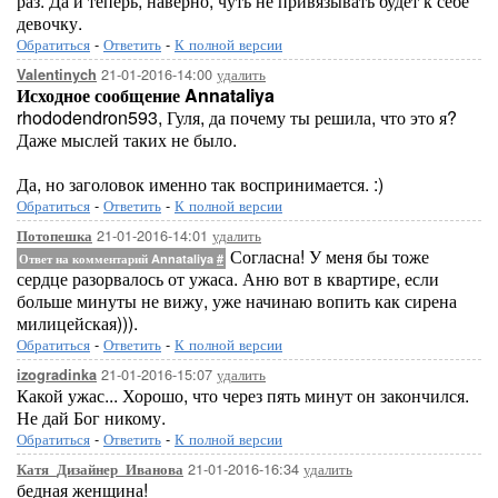
раз. Да и теперь, наверно, чуть не привязывать будет к себе
девочку.
Обратиться
-
Ответить
-
К полной версии
21-01-2016-14:00
удалить
Valentinych
Исходное сообщение Annataliya
rhododendron593, Гуля, да почему ты решила, что это я?
Даже мыслей таких не было.
Да, но заголовок именно так воспринимается. :)
Обратиться
-
Ответить
-
К полной версии
21-01-2016-14:01
удалить
Потопешка
Согласна! У меня бы тоже
Ответ на комментарий Annataliya
#
сердце разорвалось от ужаса. Аню вот в квартире, если
больше минуты не вижу, уже начинаю вопить как сирена
милицейская))).
Обратиться
-
Ответить
-
К полной версии
21-01-2016-15:07
удалить
izogradinka
Какой ужас... Хорошо, что через пять минут он закончился.
Не дай Бог никому.
Обратиться
-
Ответить
-
К полной версии
21-01-2016-16:34
удалить
Катя_Дизайнер_Иванова
бедная женщина!