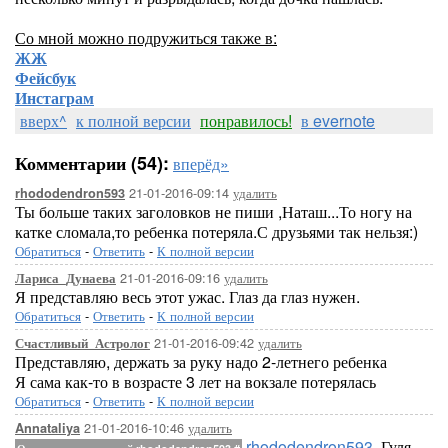
Со мной можно подружиться также в:
ЖЖ
Фейсбук
Инстаграм
вверх^
к полной версии
понравилось!
в evernote
Комментарии (54):
вперёд»
21-01-2016-09:14
удалить
rhododendron593
Ты больше таких заголовков не пиши ,Наташ...То ногу на
катке сломала,то ребенка потеряла.С друзьями так нельзя:)
Обратиться
-
Ответить
-
К полной версии
21-01-2016-09:16
удалить
Лариса_Дунаева
Я представляю весь этот ужас. Глаз да глаз нужен.
Обратиться
-
Ответить
-
К полной версии
21-01-2016-09:42
удалить
Счастливый_Астролог
Представляю, держать за руку надо 2-летнего ребенка
Я сама как-то в возрасте 3 лет на вокзале потерялась
Обратиться
-
Ответить
-
К полной версии
21-01-2016-10:46
удалить
Annataliya
rhododendron593
, Гуля,