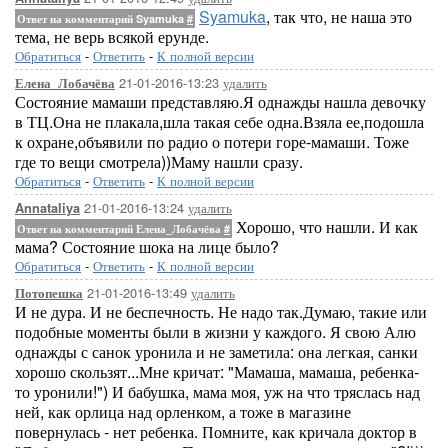
Syamuka
, так что, не наша это
Ответ на комментарий Syamuka
#
тема, не верь всякой ерунде.
Обратиться
-
Ответить
-
К полной версии
21-01-2016-13:23
удалить
Елена_Лобачёва
Состояние мамаши представляю.Я однажды нашла девочку
в ТЦ.Она не плакала,шла такая себе одна.Взяла ее,подошла
к охране,объявили по радио о потери горе-мамаши. Тоже
где то вещи смотрела))Маму нашли сразу.
Обратиться
-
Ответить
-
К полной версии
21-01-2016-13:24
удалить
Annataliya
Хорошо, что нашли. И как
Ответ на комментарий Елена_Лобачёва
#
мама? Состояние шока на лице было?
Обратиться
-
Ответить
-
К полной версии
21-01-2016-13:49
удалить
Потопешка
И не дура. И не беспечность. Не надо так.Думаю, такие или
подобные моменты были в жизни у каждого. Я свою Алю
однажды с санок уронила и не заметила: она легкая, санки
хорошо скользят...Мне кричат: "Мамаша, мамаша, ребенка-
то уронили!") И бабушка, мама моя, уж на что тряслась над
ней, как орлица над орленком, а тоже в магазине
повернулась - нет ребенка. Помните, как кричала доктор в