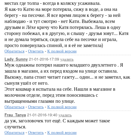
местах где толпа - всегда в коляску усаживала.
Я как-то Катю на море потеряла, сижу в воде, а она на
берегу - на песочке. Я все время лицом к берегу - за ней
наблюдаю - и тут смотрю - нет Кати. Выбежала, всем
друзьям и Лёхе кричу что Катя потерялась. Леша в одну
сторону побежал, я в другую, и слышу - друзья зовут... Катя
и не думала теряться, сидела себе на песочке и играла,
просто повернулась спиной, и я её не заметила)
Обратиться
-
Ответить
-
К полной версии
21-01-2016-17:09
удалить
Lady_Sunny
Муж однажны потерял нашего младшего двухлетнего . Я
зашла в магазин, а их перед входом на улице оставила.
Выхожу, папа стоит читает газету... один... и не заметил, как
сынуля ушёл от него.
Этот кошмар я испытала на себе. Нашли в магазине в
молочном отделе, перед этим поносившись с
вытращенными глазами по улице.
Обратиться
-
Ответить
-
К полной версии
21-01-2016-19:40
удалить
Frau_Tanya
да уж, заголовочек тот ещё. С каждым может такое
случиться.
Обратиться
-
Ответить
-
К полной версии