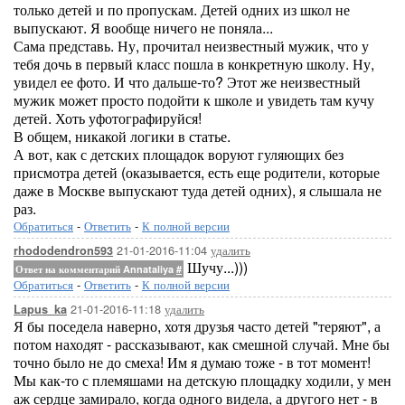
только детей и по пропускам. Детей одних из школ не
выпускают. Я вообще ничего не поняла...
Сама представь. Ну, прочитал неизвестный мужик, что у
тебя дочь в первый класс пошла в конкретную школу. Ну,
увидел ее фото. И что дальше-то? Этот же неизвестный
мужик может просто подойти к школе и увидеть там кучу
детей. Хоть уфотографируйся!
В общем, никакой логики в статье.
А вот, как с детских площадок воруют гуляющих без
присмотра детей (оказывается, есть еще родители, которые
даже в Москве выпускают туда детей одних), я слышала не
раз.
Обратиться
-
Ответить
-
К полной версии
21-01-2016-11:04
удалить
rhododendron593
Шучу...)))
Ответ на комментарий Annataliya
#
Обратиться
-
Ответить
-
К полной версии
21-01-2016-11:18
удалить
Lapus_ka
Я бы поседела наверно, хотя друзья часто детей "теряют", а
потом находят - рассказывают, как смешной случай. Мне бы
точно было не до смеха! Им я думаю тоже - в тот момент!
Мы как-то с племяшами на детскую площадку ходили, у мен
аж сердце замирало, когда одного видела, а другого нет - в