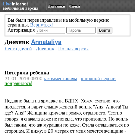
Live
Internet
Дневники
Личка
мобильная версия
Вы были перенаправлены на мобильную версию
страницы.
Вернуться!
Авторизация
Дневник
Annataliya
Лента друзей
-
Дневник
-
Полная версия
Потеряла ребенка
21-01-2016 09:00
к комментариям
-
к полной версии
-
понравилось!
Недавно была на ярмарке на ВДНХ. Хожу, смотрю, что
продается, и вдруг слышу женский вопль: "Аня, Анюта! Ты
где? Аня!" Женщина кричала громко, отрывисто. Честно
говоря, я сначала даже не поняла, что произошло. Но вопль
был таким, что аж мурашки по коже. Стала оглядываться по
сторонам. И вижу: в 20 метрах от меня мечется женщина -