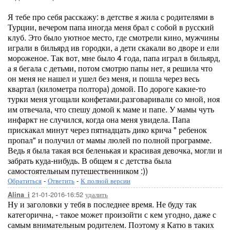
Я тебе про себя расскажу: в детстве я жила с родителями в
Турции, вечером папа иногда меня брал с собой в русский
клуб. Это было уютное место, где смотрели кино, мужчины
играли в бильярд ив городки, а дети скакали во дворе и ели
мороженое. Так вот, мне было 4 года, папа играл в бильярд,
а я бегала с детьми, потом смотрю папы нет, я решила что
он меня не нашел и ушел без меня, и пошла через весь
квартал (километра полтора) домой. По дороге какие-то
турки меня угощали конфетами,разговаривали со мной, ноя
им отвечала, что спешу домой к маме и папе. У мамы чуть
инфаркт не случился, когда она меня увидела. Папа
прискакал минут через пятнадцать дико крича " ребенок
пропал" и получил от мамы люлей по полной программе.
Ведь я была такая вся беленькая и красивая девочка, могли и
забрать куда-нибудь. В общем я с детства была
самостоятельным путешественником :))
Обратиться
-
Ответить
-
К полной версии
21-01-2016-16:52
удалить
Alina_i
Ну и заголовки у тебя в последнее время. Не буду так
категорична, - такое может произойти с кем угодно, даже с
самым внимательным родителем. Поэтому я Катю в таких