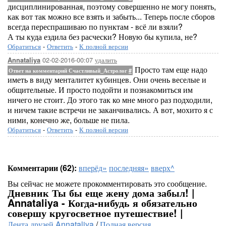
дисциплинированная, поэтому совершенно не могу понять,
как вот так можно все взять и забыть... Теперь после сборов
всегда переспрашиваю по пунктам - всё ли взяли?
А ты куда ездила без расчески? Новую бы купила, не?
Обратиться
-
Ответить
-
К полной версии
02-02-2016-00:07
удалить
Annataliya
Просто там еще надо
Ответ на комментарий Счастливый_Астролог
#
иметь в виду менталитет кубинцев. Они очень веселые и
общительные. И просто подойти и познакомиться им
ничего не стоит. До этого так ко мне много раз подходили,
и ничем такие встречи не заканчивались. А вот, мохито я с
ними, конечно же, больше не пила.
Обратиться
-
Ответить
-
К полной версии
Комментарии (62):
вперёд»
последняя»
вверх^
Вы сейчас не можете прокомментировать это сообщение.
Дневник Ты бы еще жену дома забыл! |
Annataliya - Когда-нибудь я обязательно
совершу кругосветное путешествие! |
Лента друзей Annataliya
/
Полная версия