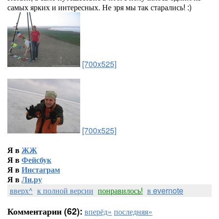
самых ярких и интересных. Не зря мы так старались! :)
[700x525]
[700x525]
Я в
ЖЖ
Я в
Фейсбук
Я в
Инстаграм
Я в
Ли.ру
вверх^
к полной версии
понравилось!
в evernote
Комментарии (62):
вперёд»
последняя»