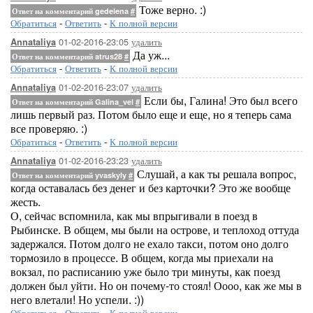
Тоже верно. :)
Ответ на комментарий gedelena
#
Обратиться
-
Ответить
-
К полной версии
01-02-2016-23:05
удалить
Annataliya
Да уж...
Ответ на комментарий atrus28
#
Обратиться
-
Ответить
-
К полной версии
01-02-2016-23:07
удалить
Annataliya
Если бы, Галина! Это был всего
Ответ на комментарий Galina_vel
#
лишь первый раз. Потом было еще и еще, но я теперь сама
все проверяю. :)
Обратиться
-
Ответить
-
К полной версии
01-02-2016-23:23
удалить
Annataliya
Слушай, а как ты решала вопрос,
Ответ на комментарий yvaskyly
#
когда оставалась без денег и без карточки? Это же вообще
жесть.
О, сейчас вспомнила, как мы впрыгивали в поезд в
Рыбинске. В общем, мы были на острове, и теплоход оттуда
задержался. Потом долго не ехало такси, потом оно долго
тормозило в процессе. В общем, когда мы приехали на
вокзал, по расписанию уже было три минуты, как поезд
должен был уйти. Но он почему-то стоял! Оооо, как же мы в
него влетали! Но успели. :))
Обратиться
-
Ответить
-
К полной версии