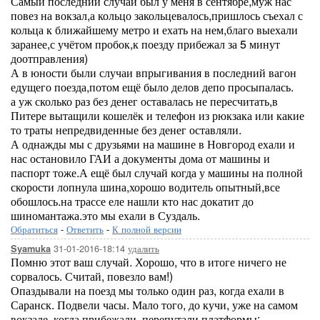
Самый последний случай был у меня в сентябре,муж нас
повез на вокзал,а кольцо закольцевалось,пришлось съехал с
кольца к ближайшему метро и ехать на нем,благо выехали
заранее,с учётом пробок,к поезду прибежал за 5 минут
доотправления)
А в юности были случаи впрыгивания в последний вагон
едущего поезда,потом ещё было делов депо просыпалась.
а уж сколько раз без денег оставалась не пересчитать,в
Питере вытащили кошелёк и телефон из рюкзака или какие
то траты непредвиденные без денег оставляли.
А однажды мы с друзьями на машине в Новгород ехали и
нас остановило ГАИ а документы дома от машины и
паспорт тоже.А ещё был случай когда у машины на полной
скорости лопнула шина,хорошо водитель опытный,все
обошлось.на трассе еле нашли кто нас докатит до
шиномантажа.это мы ехали в Суздаль.
Обратиться
-
Ответить
-
К полной версии
31-01-2016-18:14
удалить
Syamuka
Помню этот ваш случай. Хорошо, что в итоге ничего не
сорвалось. Считай, повезло вам!)
Опаздывали на поезд мы только один раз, когда ехали в
Саранск. Подвели часы. Мало того, до кучи, уже на самом
вокзале, когда прибежали, перепутали платформы: