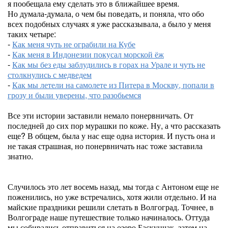
я пообещала ему сделать это в ближайшее время.
Но думала-думала, о чем бы поведать, и поняла, что обо
всех подобных случаях я уже рассказывала, а было у меня
таких четыре:
-
Как меня чуть не ограбили на Кубе
-
Как меня в Индонезии покусал морской ёж
-
Как мы без еды заблудились в горах на Урале и чуть не
столкнулись с медведем
-
Как мы летели на самолете из Питера в Москву, попали в
грозу и были уверены, что разобьемся
Все эти истории заставили немало понервничать. От
последней до сих пор мурашки по коже. Ну, а что рассказать
еще? В общем, была у нас еще одна история. И пусть она и
не такая страшная, но понервничать нас тоже заставила
знатно.
Случилось это лет восемь назад, мы тогда с Антоном еще не
поженились, но уже встречались, хотя жили отдельно. И на
майские праздники решили слетать в Волгоград. Точнее, в
Волгограде наше путешествие только начиналось. Оттуда
мы собирались отправиться на озеро Баскунчак, затем на