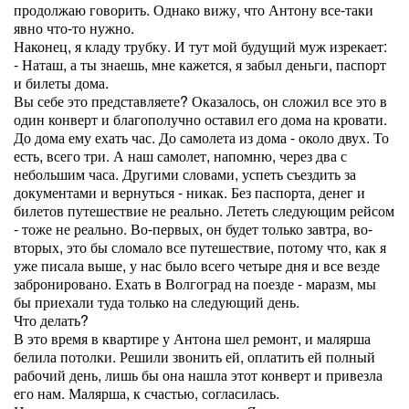
продолжаю говорить. Однако вижу, что Антону все-таки
явно что-то нужно.
Наконец, я кладу трубку. И тут мой будущий муж изрекает:
- Наташ, а ты знаешь, мне кажется, я забыл деньги, паспорт
и билеты дома.
Вы себе это представляете? Оказалось, он сложил все это в
один конверт и благополучно оставил его дома на кровати.
До дома ему ехать час. До самолета из дома - около двух. То
есть, всего три. А наш самолет, напомню, через два с
небольшим часа. Другими словами, успеть съездить за
документами и вернуться - никак. Без паспорта, денег и
билетов путешествие не реально. Лететь следующим рейсом
- тоже не реально. Во-первых, он будет только завтра, во-
вторых, это бы сломало все путешествие, потому что, как я
уже писала выше, у нас было всего четыре дня и все везде
забронировано. Ехать в Волгоград на поезде - маразм, мы
бы приехали туда только на следующий день.
Что делать?
В это время в квартире у Антона шел ремонт, и малярша
белила потолки. Решили звонить ей, оплатить ей полный
рабочий день, лишь бы она нашла этот конверт и привезла
его нам. Малярша, к счастью, согласилась.