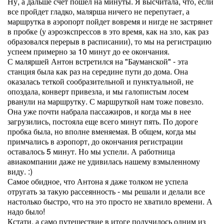
Ну, а дальше счет пошел на минуты. Я высчитала, что, если
все пройдет гладко, малярша ничего не перепутает, а
маршрутка в аэропорт пойдет вовремя и нигде не застрянет
в пробке (у аэроэкспрессов в это время, как на зло, как раз
образовался перерыв в расписании), то мы на регистрацию
успеем примерно за 10 минут до ее окончания.
С маляршей Антон встретился на "Бауманской" - эта
станция была как раз на середине пути до дома. Она
оказалась теткой сообразительной и пунктуальной, не
опоздала, конверт привезла, и мы галопистым лосем
рванули на маршрутку. С маршруткой нам тоже повезло.
Она уже почти набрала пассажиров, и когда мы в нее
загрузились, постояла еще всего минут пять. По дороге
пробка была, но вполне вменяемая. В общем, когда мы
примчались в аэропорт, до окончания регистрации
оставалось 5 минут. Но мы успели. А работница
авиакомпании даже не удивилась нашему взмыленному
виду. :)
Самое обидное, что Антона я даже толком не успела
отругать за такую рассеянность - мы решали и делали все
настолько быстро, что на это просто не хватило времени. А
надо было!
Кстати, а само путешествие в итоге получилось одним из