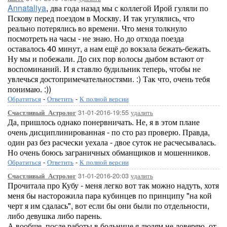
Annataliya
, два года назад мы с коллегой Ирой гуляли по
Пскову перед поездом в Москву. И так угулялись, что
реально потерялись во времени. Что меня толкнуло
посмотреть на часы - не знаю. Но до отхода поезда
оставалось 40 минут, а нам ещё до вокзала бежать-бежать.
Ну мы и побежали. До сих пор волосы дыбом встают от
воспоминаний. И я ставлю будильник теперь, чтобы не
увлечься достопримечательностями. :) Так что, очень тебя
понимаю. :))
Обратиться
-
Ответить
-
К полной версии
31-01-2016-19:55
удалить
Счастливый_Астролог
Да, пришлось однако понервничать. Не, я в этом плане
очень дисциплинированная - по сто раз проверю. Правда,
один раз без расчески уехала - двое суток не расчесывалась.
Но очень боюсь заграничных обманщиков и мошенников.
Обратиться
-
Ответить
-
К полной версии
31-01-2016-20:03
удалить
Счастливый_Астролог
Прочитала про Кубу - меня легко вот так можно надуть, хотя
меня бы насторожила пара кубинцев по принципу "на кой
черт я им сдалась", вот если бы они были по отдельности,
либо девушка либо парень.
А вообще, после работы в больнице я людям не доверяю, от