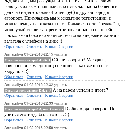
ЖД вокзала, мы рассуждали как быть... В итоге сломя
голову, мольбами нашими, таксист мчал нас за бешенные
деньги (тогда это было 4,5 тыс.руб) в другой город в
аэропорт. Примчались мы к закрытию регистрации, и
милые немцы не отказали нам. Только сказали: "релакс" и,
мило улыбнувшись, зарегистрировали нас на наш рейс.
Насколько я боюсь самолётов, но тогда впервые в жизни я
взлетала с улыбкой на лице :)
Обратиться
-
Ответить
-
К полной версии
01-02-2016-22:15
удалить
Annataliya
Ой, не говорите! Малярша,
Ответ на комментарий Atalie
#
наверное, и сама до конца не поняла, как же она нас
выручила. :)
Обратиться
-
Ответить
-
К полной версии
01-02-2016-22:32
удалить
Annataliya
А на паром успели в итоге?
Ответ на комментарий Daizzi
#
Обратиться
-
Ответить
-
К полной версии
01-02-2016-22:33
удалить
Annataliya
В общем, да, наверно. Но
Ответ на комментарий Арина_Солнце
#
убить я его тогда была готова. :))
Обратиться
-
Ответить
-
К полной версии
01-02-2016-22:58
удалить
Annataliya