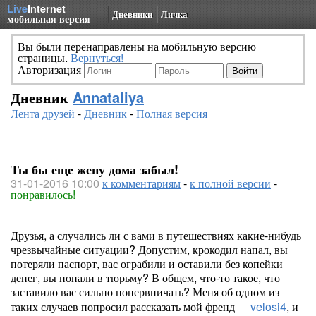
Live
Internet
Дневники
Личка
мобильная версия
Вы были перенаправлены на мобильную версию
страницы.
Вернуться!
Авторизация
Дневник
Annataliya
Лента друзей
-
Дневник
-
Полная версия
Ты бы еще жену дома забыл!
31-01-2016 10:00
к комментариям
-
к полной версии
-
понравилось!
Друзья, а случались ли с вами в путешествиях какие-нибудь
чрезвычайные ситуации? Допустим, крокодил напал, вы
потеряли паспорт, вас ограбили и оставили без копейки
денег, вы попали в тюрьму? В общем, что-то такое, что
заставило вас сильно понервничать? Меня об одном из
таких случаев попросил рассказать мой френд
velosi4
, и