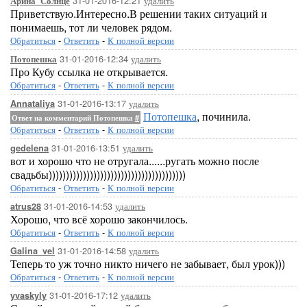
31-01-2016-12:21
удалить
Арина_Солнце
Приветствую.Интересно.В решении таких ситуаций и
понимаешь, тот ли человек рядом.
Обратиться
-
Ответить
-
К полной версии
31-01-2016-12:34
удалить
Потопешка
Про Кубу ссылка не открывается.
Обратиться
-
Ответить
-
К полной версии
31-01-2016-13:17
удалить
Annataliya
Потопешка
, починила.
Ответ на комментарий Потопешка
#
Обратиться
-
Ответить
-
К полной версии
31-01-2016-13:51
удалить
gedelena
вот и хорошо что не отругала......ругать можно после
свадьбы))))))))))))))))))))))))))))))))))))))))
Обратиться
-
Ответить
-
К полной версии
31-01-2016-14:53
удалить
atrus28
Хорошо, что всё хорошо закончилось.
Обратиться
-
Ответить
-
К полной версии
31-01-2016-14:58
удалить
Galina_vel
Теперь то уж точно никто ничего не забывает, был урок)))
Обратиться
-
Ответить
-
К полной версии
31-01-2016-17:12
удалить
yvaskyly