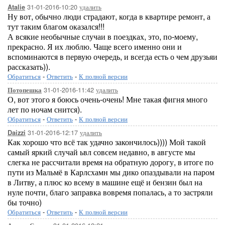
31-01-2016-10:20
удалить
Atalie
Ну вот, обычно люди страдают, когда в квартире ремонт, а
тут таким благом оказался!!!
А всякие необычные случаи в поездках, это, по-моему,
прекрасно. Я их люблю. Чаще всего именно они и
вспоминаются в первую очередь, и всегда есть о чем друзьяи
рассказать)).
Обратиться
-
Ответить
-
К полной версии
31-01-2016-11:42
удалить
Потопешка
О, вот этого я боюсь очень-очень! Мне такая фигня много
лет по ночам снится).
Обратиться
-
Ответить
-
К полной версии
31-01-2016-12:17
удалить
Daizzi
Как хорошо что всё так удачно закончилось)))) Мой такой
самый яркий случай ьвл совсем недавно, в августе мы
слегка не рассчитали время на обратную дорогу, в итоге по
пути из Мальмё в Карлсхамн мы дико опаздывали на паром
в Литву, а плюс ко всему в машине ещё и бензин был на
нуле почти, благо заправка вовремя попалась, а то застряли
бы точно)
Обратиться
-
Ответить
-
К полной версии