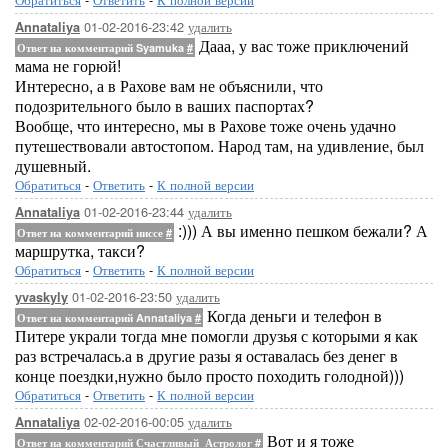
01-02-2016-23:42
удалить
Annataliya
Дааа, у вас тоже приключений
Ответ на комментарий Syamuka
#
мама не горюй!
Интересно, а в Рахове вам не объяснили, что
подозрительного было в ваших паспортах?
Вообще, что интересно, мы в Рахове тоже очень удачно
путешествовали автостопом. Народ там, на удивление, был
душевный.
Обратиться
-
Ответить
-
К полной версии
01-02-2016-23:44
удалить
Annataliya
:))) А вы именно пешком бежали? А
Ответ на комментарий ниссе
#
маршрутка, такси?
Обратиться
-
Ответить
-
К полной версии
01-02-2016-23:50
удалить
yvaskyly
Когда деньги и телефон в
Ответ на комментарий Annataliya
#
Питере украли тогда мне помогли друзья с которыми я как
раз встречалась.а в другие разы я оставалась без денег в
конце поездки,нужно было просто походить голодной)))
Обратиться
-
Ответить
-
К полной версии
02-02-2016-00:05
удалить
Annataliya
Вот и я тоже
Ответ на комментарий Счастливый_Астролог
#