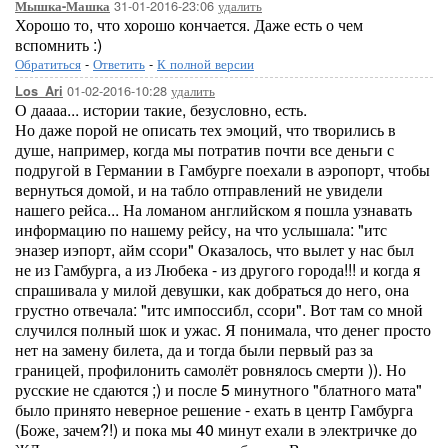
31-01-2016-23:06
удалить
Мышка-Машка
Хорошо то, что хорошо кончается. Даже есть о чем
вспомнить :)
Обратиться
-
Ответить
-
К полной версии
01-02-2016-10:28
удалить
Los_Ari
О даааа... истории такие, безусловно, есть.
Но даже порой не описать тех эмоций, что творились в
душе, например, когда мы потратив почти все деньги с
подругой в Германии в Гамбурге поехали в аэропорт, чтобы
вернуться домой, и на табло отправлений не увидели
нашего рейса... На ломаном английском я пошла узнавать
информацию по нашему рейсу, на что услышала: "итс
эназер иэпорт, айм ссори" Оказалось, что вылет у нас был
не из Гамбурга, а из Любека - из другого города!!! и когда я
спрашивала у милой девушки, как добраться до него, она
грустно отвечала: "итс импоссибл, ссори". Вот там со мной
случился полный шок и ужас. Я понимала, что денег просто
нет на замену билета, да и тогда были первый раз за
границей, профилонить самолёт ровнялось смерти )). Но
русские не сдаются ;) и после 5 минутного "блатного мата"
было принято неверное решение - ехать в центр Гамбурга
(Боже, зачем?!) и пока мы 40 минут ехали в электричке до