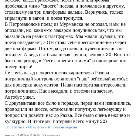
пробежали мимо "своего" поезда, и помчались к другому,
стоявшему на три платформы дальше. Вернулись, только
впрыгнули в вагон, и поезд тронулся.
В Петрозаводске поезд из Мурманска не опоздал, и мы не
опоздали, но, каким-то макаром получилось так, что мы
оказались на разных платформах. Мы ждали, думали, что
поезд опаздывает, а ОН стоял себе преспокойненько через
две платформы. Потом, когда поняли, пулей кинулись на
посадку. А ведь нас была целая группа, человек 20. Вот это
был наш рекорд в "беге с препятствиями" и одновременно
номер цирка!
Лет пять назад в окрестностях карпатского Рахова
пограничный контроль остановил "наш" рейсовый автобус
для проверки документов. Наши паспорта заинтересовали
пограничников. Нас высадили и отвезли на заставу.
Автобус ушел.
С документами все было в порядке, перед нами извинились,
проводили на шоссе, остановили попутную легковушку и
попросили довезти нас до Рахва. Все было очень вежливо и
культурно. В итоге мы потеряли всего минут 30)
Обратиться
-
Ответить
-
К полной версии
31-01-2016-18:56
удалить
ниссе