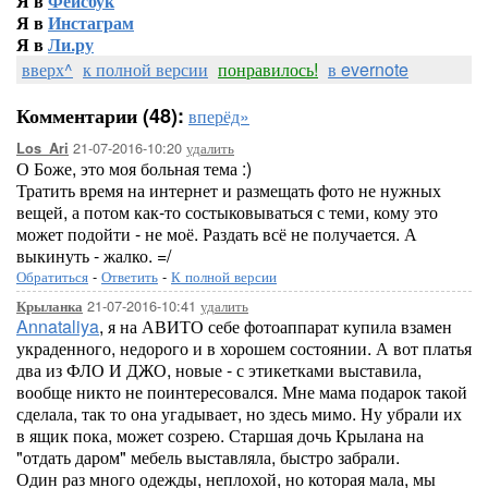
Я в
Фейсбук
Я в
Инстаграм
Я в
Ли.ру
вверх^
к полной версии
понравилось!
в evernote
Комментарии (48):
вперёд»
21-07-2016-10:20
удалить
Los_Ari
О Боже, это моя больная тема :)
Тратить время на интернет и размещать фото не нужных
вещей, а потом как-то состыковываться с теми, кому это
может подойти - не моё. Раздать всё не получается. А
выкинуть - жалко. =/
Обратиться
-
Ответить
-
К полной версии
21-07-2016-10:41
удалить
Крыланка
Annataliya
, я на АВИТО себе фотоаппарат купила взамен
украденного, недорого и в хорошем состоянии. А вот платья
два из ФЛО И ДЖО, новые - с этикетками выставила,
вообще никто не поинтересовался. Мне мама подарок такой
сделала, так то она угадывает, но здесь мимо. Ну убрали их
в ящик пока, может созрею. Старшая дочь Крылана на
"отдать даром" мебель выставляла, быстро забрали.
Один раз много одежды, неплохой, но которая мала, мы