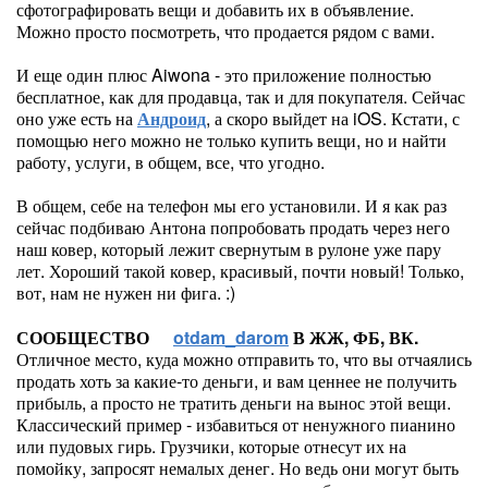
сфотографировать вещи и добавить их в объявление.
Можно просто посмотреть, что продается рядом с вами.
И еще один плюс Aiwona - это приложение полностью
бесплатное, как для продавца, так и для покупателя. Сейчас
оно уже есть на
Андроид
, а скоро выйдет на iOS. Кстати, с
помощью него можно не только купить вещи, но и найти
работу, услуги, в общем, все, что угодно.
В общем, себе на телефон мы его установили. И я как раз
сейчас подбиваю Антона попробовать продать через него
наш ковер, который лежит свернутым в рулоне уже пару
лет. Хороший такой ковер, красивый, почти новый! Только,
вот, нам не нужен ни фига. :)
СООБЩЕСТВО
otdam_darom
В ЖЖ, ФБ, ВК.
Отличное место, куда можно отправить то, что вы отчаялись
продать хоть за какие-то деньги, и вам ценнее не получить
прибыль, а просто не тратить деньги на вынос этой вещи.
Классический пример - избавиться от ненужного пианино
или пудовых гирь. Грузчики, которые отнесут их на
помойку, запросят немалых денег. Но ведь они могут быть