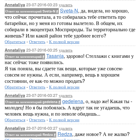
23-07-2016-03:23
удалить
Annataliya
Sveta-N
, да, видела, но хорошо,
Ответ на комментарий Sveta-N
#
что сейчас прочитала, а то собиралась тебе ответить про
батарейки, но у меня из готовы вылетело. В общем, их
собирали в экоцентрах Мосприроды. Ты территориально где
живешь? Или какой район тебе удобнее всего?
Обратиться
-
Ответить
-
К полной версии
23-07-2016-03:25
удалить
Annataliya
Tasanja
, здорово! Стеллажи с книгами у
Ответ на комментарий
#
нас сейчас тоже появились.
Я так поняла, вы сдаете так вещи, которые уже совсем-
совсем не нужны. А если, например, вещь в хорошем
состоянии, ее как-то можно продать?
Обратиться
-
Ответить
-
К полной версии
23-07-2016-03:27
удалить
Annataliya
gedelena
, о, надо же! Какая ты -
Ответ на комментарий gedelena
#
молодец! Но я бы побоялась. А вдруг так не угадаешь, что
человек вещь нужна, и по неволе обидишь...
Обратиться
-
Ответить
-
К полной версии
23-07-2016-03:27
удалить
Annataliya
Redza
, даже новое? А не жалко?
Ответ на комментарий Redza
#
Обратиться
-
Ответить
-
К полной версии