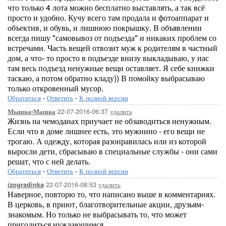
что только 4 лота можно бесплатно выставлять, а так всё
просто и удобно. Кучу всего там продала и фотоаппарат и
объектив, и обувь, и лишнюю покрышку. В объявлении
всегда пишу "самовывоз от подъезда" и никаких проблем со
встречами. Часть вещей отвозит муж к родителям в частный
дом, а что- то просто в подъезде внизу выкладываю, у нас
там весь подъезд ненужные вещи оставляет. Я себе книжки
таскаю, а потом обратно кладу)) В помойку выбрасываю
только откровенный мусор.
Обратиться
-
Ответить
-
К полной версии
22-07-2016-06:37
удалить
Мышка-Машка
Жизнь на чемоданах приучает не обзаводиться ненужным.
Если что в доме лишнее есть, это мужнино - его вещи не
трогаю. А одежду, которая разонравилась или из которой
выросли дети, сбрасываю в специальные службы - они сами
решат, что с ней делать.
Обратиться
-
Ответить
-
К полной версии
22-07-2016-08:53
удалить
izogradinka
Наверное, повторю то, что написано выше в комментариях.
В церковь, в приют, благотворительные акции, друзьям-
знакомым. Но только не выбрасывать то, что может
пригодиться нуждающимся.