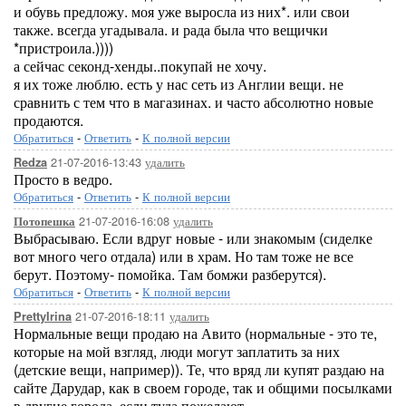
и обувь предложу. моя уже выросла из них*. или свои
также. всегда угадывала. и рада была что вещички
*пристроила.))))
а сейчас секонд-хенды..покупай не хочу.
я их тоже люблю. есть у нас сеть из Англии вещи. не
сравнить с тем что в магазинах. и часто абсолютно новые
продаются.
Обратиться
-
Ответить
-
К полной версии
21-07-2016-13:43
удалить
Redza
Просто в ведро.
Обратиться
-
Ответить
-
К полной версии
21-07-2016-16:08
удалить
Потопешка
Выбрасываю. Если вдруг новые - или знакомым (сиделке
вот много чего отдала) или в храм. Но там тоже не все
берут. Поэтому- помойка. Там бомжи разберутся).
Обратиться
-
Ответить
-
К полной версии
21-07-2016-18:11
удалить
PrettyIrina
Нормальные вещи продаю на Авито (нормальные - это те,
которые на мой взгляд, люди могут заплатить за них
(детские вещи, например)). Те, что вряд ли купят раздаю на
сайте Дарудар, как в своем городе, так и общими посылками
в другие города, если туда пожелают.