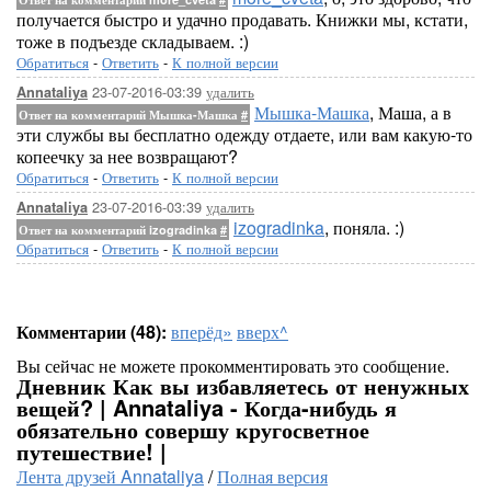
получается быстро и удачно продавать. Книжки мы, кстати,
тоже в подъезде складываем. :)
Обратиться
-
Ответить
-
К полной версии
23-07-2016-03:39
удалить
Annataliya
Мышка-Машка
, Маша, а в
Ответ на комментарий Мышка-Машка
#
эти службы вы бесплатно одежду отдаете, или вам какую-то
копеечку за нее возвращают?
Обратиться
-
Ответить
-
К полной версии
23-07-2016-03:39
удалить
Annataliya
izogradinka
, поняла. :)
Ответ на комментарий izogradinka
#
Обратиться
-
Ответить
-
К полной версии
Комментарии (48):
вперёд»
вверх^
Вы сейчас не можете прокомментировать это сообщение.
Дневник Как вы избавляетесь от ненужных
вещей? | Annataliya - Когда-нибудь я
обязательно совершу кругосветное
путешествие! |
Лента друзей Annataliya
/
Полная версия