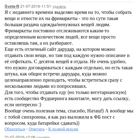
21-07-2016-11:51
удалить
Sveta-N
Я с недавнего времени выделяю время на то, чтобы собрать
вещи и отнести их на фримаркеты - это по сути такая
большая раздача одежды/ненужных вещей людям.
Фримаркеты постоянно отслеживаются каким-то
определенным количеством людей, все вещи просто
оставляешь там, а их разбирают.
Еще есть отличный сайт дарудар, на котором можно
отдавать свои вещи, но там под каждую нужно описание и
её отфоткать. С десяток вещей я отдала. Не очень удобно,
что нужно договариваться с каждым отдельно, но есть такая
штука, как общие встречи дарудара, куда можно
целенаправленно приходить, чтобы встретиться сразу с
несколькими людьми из попросивших.
Для того, чтобы отдавать еду (но только вегетарианскую)
есть сообщество Фудшеринга вконтакте, могу дать ссылку,
если интересно :)
Вообще очень полезная тема, спасибо, Наташ!) А вообще мы
с тобой синхронны, я как раз выложила в ФБ пост с
вопросом, куда батарейки сдавать))
Обратиться
-
Ответить
-
К полной версии
21-07-2016-12:06
удалить