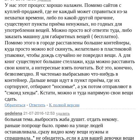
У нас этот процесс хорошо налажен. Помимо сайтов с
куплей-продажей, где не каждый может справиться из-за
нехватки времени, либо по какой-другой причине,
существуют пункты приёма ненужных, но годных для
употребления вещей. Можно просто всё отвезти туда, либо
заказать машину для габаритных вещей ( бесплатно).
Помимо этого в городе расставлены большие контейнеры,
куда просто можно всё скинуть, желательно в пластиковой
упаковке, чтобы дождь случайно не повредил вещи. А для
книг существуют большие стеллажи, куда можно расставить
свои книги, а интересные взять почитать. Всё это, конечно,
безвозмездно. Я частенько выбрасываю что-нибудь в
контейнер. Дальше вещи идут в пункт приёма, где их
сортируют, отбирают "носимые", а уж потом отправляют в
"сэконд хенды". Кстати, можно и туда напрямую свои вещи
сдать.
Обратиться
-
Ответить
-
К полной версии
21-07-2016-12:53
удалить
gedelena
больная тема..выбросить жаба душит. отдать некому.
раньше попроще было. прямо на улице людей
останавливала..сразу видно кому вещи нужны и
спрашивала..* не обидитесь..если я для вашей девочки вещи