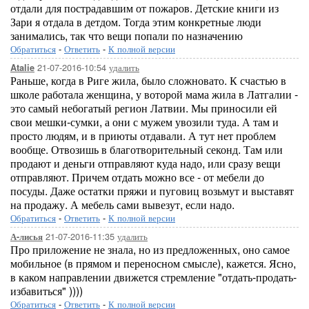
отдали для пострадавшим от пожаров. Детские книги из
Зари я отдала в детдом. Тогда этим конкретные люди
занимались, так что вещи попали по назначению
Обратиться
-
Ответить
-
К полной версии
21-07-2016-10:54
удалить
Atalie
Раньше, когда в Риге жила, было сложновато. К счастью в
школе работала женщина, у воторой мама жила в Латгалии -
это самый небогатый регион Латвии. Мы приносили ей
свои мешки-сумки, а они с мужем увозили туда. А там и
просто людям, и в приюты отдавали. А тут нет проблем
вообще. Отвозишь в благотворительный секонд. Там или
продают и деньги отправляют куда надо, или сразу вещи
отправляют. Причем отдать можно все - от мебели до
посуды. Даже остатки пряжи и пуговиц возьмут и выставят
на продажу. А мебель сами вывезут, если надо.
Обратиться
-
Ответить
-
К полной версии
21-07-2016-11:35
удалить
А-лисья
Про приложение не знала, но из предложенных, оно самое
мобильное (в прямом и переносном смысле), кажется. Ясно,
в каком направлении движется стремление "отдать-продать-
избавиться" ))))
Обратиться
-
Ответить
-
К полной версии