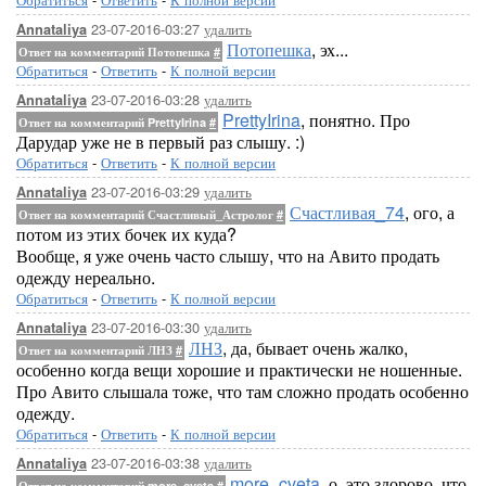
23-07-2016-03:27
удалить
Annataliya
Потопешка
, эх...
Ответ на комментарий Потопешка
#
Обратиться
-
Ответить
-
К полной версии
23-07-2016-03:28
удалить
Annataliya
PrettyIrina
, понятно. Про
Ответ на комментарий PrettyIrina
#
Дарудар уже не в первый раз слышу. :)
Обратиться
-
Ответить
-
К полной версии
23-07-2016-03:29
удалить
Annataliya
Счастливая_74
, ого, а
Ответ на комментарий Счастливый_Астролог
#
потом из этих бочек их куда?
Вообще, я уже очень часто слышу, что на Авито продать
одежду нереально.
Обратиться
-
Ответить
-
К полной версии
23-07-2016-03:30
удалить
Annataliya
ЛНЗ
, да, бывает очень жалко,
Ответ на комментарий ЛНЗ
#
особенно когда вещи хорошие и практически не ношенные.
Про Авито слышала тоже, что там сложно продать особенно
одежду.
Обратиться
-
Ответить
-
К полной версии
23-07-2016-03:38
удалить
Annataliya
more_cveta
, о, это здорово, что
Ответ на комментарий more_cveta
#