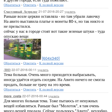
Обратиться
-
Ответить
-
К полной версии
21-07-2016-20:27
удалить
Счастливый_Астролог
Раньше возле церкви оставляла - но там убрали лавочку
На авито выставила платье и монеты 80-х, но так никто и
не прельстился.
сейчас у нас в городе стоят вот такие зеленые штуки - туда
опускаю вещи
[604x340]
Обратиться
-
Ответить
-
К полной версии
22-07-2016-00:11
удалить
ЛНЗ
Тема больная. Очень много приходится выбрасывать,
иногда удаётся отдать соседям. На Авито ничего не смогла
продать, больше не трачу на это время.
Обратиться
-
Ответить
-
К полной версии
22-07-2016-00:44
удалить
more_cveta
Для многих больная тема. Тоже пытаюсь от ненужных
вещей избавляться. Раньше был "Молоток", я там очень
много вещей продала. Сейчас пользуюсь "Авито", неудобно,