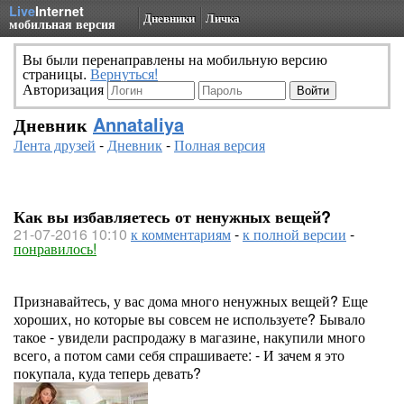
Live
Internet
Дневники
Личка
мобильная версия
Вы были перенаправлены на мобильную версию
страницы.
Вернуться!
Авторизация
Дневник
Annataliya
Лента друзей
-
Дневник
-
Полная версия
Как вы избавляетесь от ненужных вещей?
21-07-2016 10:10
к комментариям
-
к полной версии
-
понравилось!
Признавайтесь, у вас дома много ненужных вещей? Еще
хороших, но которые вы совсем не используете? Бывало
такое - увидели распродажу в магазине, накупили много
всего, а потом сами себя спрашиваете: - И зачем я это
покупала, куда теперь девать?