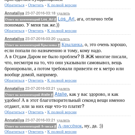
Обратиться
-
Ответить
-
К полной версии
23-07-2016-03:18
удалить
Annataliya
Los_Ari
, ага, отлично тебя
Ответ на комментарий Los_Ari
#
понимаю. У меня так же.))
Обратиться
-
Ответить
-
К полной версии
23-07-2016-03:20
удалить
Annataliya
Крыланка
, о, это очень хорошо,
Ответ на комментарий Крыланка
#
если попали по назначению и тому, кому надо.
А в Отдам Даром не было проблем? В ЖЖ многие писали,
что, несмотря на то, что они указывали самовывоз, вещь
бронировали, а потом требовали привезти ее к метро или
вообще домой, например.
Обратиться
-
Ответить
-
К полной версии
23-07-2016-03:21
удалить
Annataliya
Atalie
, как у вас здорово, и как
Ответ на комментарий Atalie
#
удобно! А в этот благотворительный секонд вещи именно
отдают, или за них еще что-то платят?
Обратиться
-
Ответить
-
К полной версии
23-07-2016-03:21
удалить
Annataliya
А-лиссёнок
, ну, да. :))
Ответ на комментарий А-лисья
#
Обратиться
-
Ответить
-
К полной версии